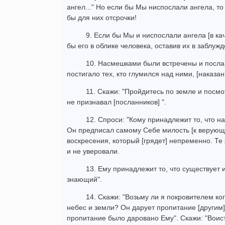
ангел..." Но если бы Мы ниспослали ангела, то
бы для них отсрочки!
9. Если бы Мы и ниспослали ангела [в ка
бы его в облике человека, оставив их в заблуж
10. Насмешками были встречены и посла
постигало тех, кто глумился над ними, [наказан
11. Скажи: "Пройдитесь по земле и посмо
не признавал [посланников] ".
12. Спроси: "Кому принадлежит то, что на
Он предписал самому Себе милость [к верующим
воскресения, который [грядет] непременно. Те
и не уверовали.
13. Ему принадлежит то, что существует 
знающий".
14. Скажи: "Возьму ли я покровителем ко
небес и земли? Он дарует пропитание [другим],
пропитание было даровано Ему". Скажи: "Воис