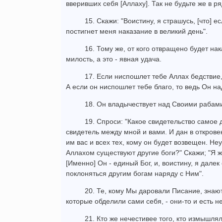
вверивших себя [Аллаху]. Так не будьте же в р
15. Скажи: "Воистину, я страшусь, [что] 
постигнет меня наказание в великий день".
16. Тому же, от кого отвращено будет на
милость, а это - явная удача.
17. Если ниспошлет тебе Аллах бедствие, 
А если он ниспошлет тебе благо, то ведь Он н
18. Он владычествует над Своими рабами
19. Спроси: "Какое свидетельство самое д
свидетель между мной и вами. И дан в открове
им вас и всех тех, кому он будет возвещен. Не
Аллахом существуют другие боги?" Скажи; "Я же
[Именно] Он - единый Бог, и, воистину, я далек 
поклоняться другим богам наряду с Ним".
20. Те, кому Мы даровали Писание, знают 
которые обделили сами себя, - они-то и есть 
21. Кто же нечестивее того, кто измышля