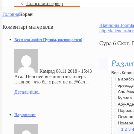
Голосовий сервер
Головна
Коран
Коментарі
матеріалів
Шаблоны Joomla
http://kalendar-be
Всем кто любит Путина, посвящается!
Сура 6 Скот.
Камрад
08.11.2018 - 15:43
Весь Коран
Ага.. Пенсией всё понятно, теперь
На арабс
главное , что бы с раем не на@бал ...
Перевод
Аль-Азх
Детальніше...
Кулиев
Абу-Аде
Порохо
Нарциссизм
Османо
Номера 
1
2
3