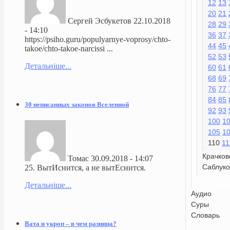
12
13
20
21
Сергей Эсбукетов
22.10.2018
28
29
- 14:10
36
37
https://psiho.guru/populyarnye-voprosy/chto-
44
45
takoe/chto-takoe-narcissi ...
52
53
Детальніше...
60
61
68
69
76
77
84
85
30 неписанных законов Вселенной
92
93
100
1
105
1
110
11
Крачков
Томас
30.09.2018 - 14:07
Саблуко
25. ВытИснится, а не вытЕснится.
Детальніше...
Аудио
Суры
Словарь
Вата и укроп – в чем разница?