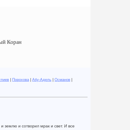
ый Коран
улиев
|
Порохова
|
Абу-Адель
|
Османов
|
 и землю и сотворил мрак и свет. И все