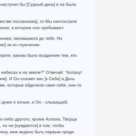
 наступил бы [Судный день] и не было
честве посланника], то Мы ниспослали
дении, в котором они пребывают.
нники, являвшиеся до тебя. Но
ие] за их глумление.
трите, каково было воздаяние тем, кто
 небесах и на земле?" Отвечай: "Аллаху!
]. И Он созовет вас [к Себе] в День
 же, которые обделили сами себя, они-то
и днем и ночью, и Он - слышащий,
го-либо другого, кроме Аллаха, Творца
 но не [нуждается] в том, чтобы
тину, мне ведено быть первым среди