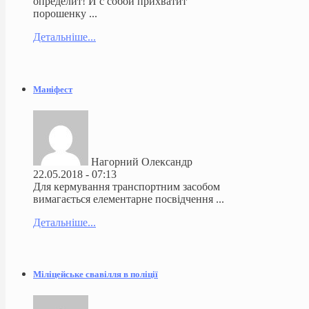
определит! И с собой прихватит
порошенку ...
Детальніше...
Маніфест
Нагорний Олександр
22.05.2018 - 07:13
Для кермування транспортним засобом
вимагається елементарне посвідчення ...
Детальніше...
Міліцейське свавілля в поліції