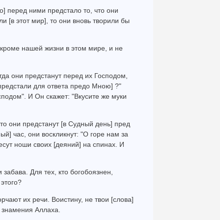
то] перед ними предстало то, что они
и [в этот мир], то они вновь творили бы
, кроме нашей жизни в этом мире, и не
огда они предстанут перед их Господом,
ы предстали для ответа предо Мною] ?"
сподом". И Он скажет: "Вкусите же муки
что они предстанут [в Судный день] пред
ый] час, они воскликнут: "О горе нам за
есут ноши своих [деяний] на спинах. И
 забава. Для тех, кто богобоязнен,
 этого?
орчают их речи. Воистину, не твои [слова]
т знамения Аллаха.