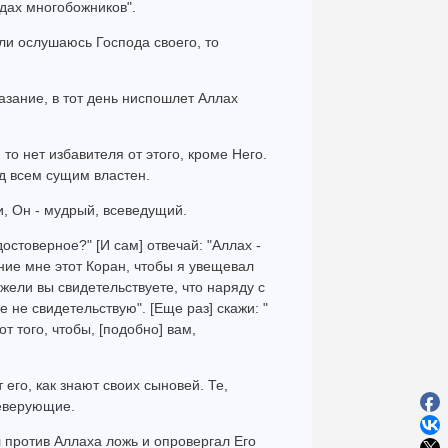
ядах многобожников".
если ослушаюсь Господа своего, то
казание, в тот день ниспошлет Аллах
то нет избавителя от этого, кроме Него.
ад всем сущим властен.
, Он - мудрый, всеведущий.
остоверное?" [И сам] отвечай: "Аллах -
ние мне этот Коран, чтобы я увещевал
ужели вы свидетельствуете, что наряду с
 не свидетельствую". [Еще раз] скажи: "
от того, чтобы, [подобно] вам,
его, как знают своих сыновей. Те,
неверующие.
л против Аллаха ложь и опровергал Его