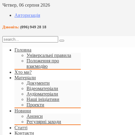
Четвер, 06 серпня 2026
Авторизація
Дзвоніть:
(096) 949 28 18
Головна
Універсальні правила
Положення про
взаємодію
Хто ми?
Матеріали
Документи
Відеоматеріали
Аудіоматеріали
Наші ініціативи
Проекти
Новини
Анонси
Регулярні заходи
Статті
Контакти