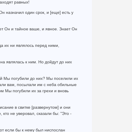
находят равных!
Он назначил один срок, и [еще] есть у
ет Он и тайное ваше, и явное. Знает Он
да их ни являлось перед ними,
она являлась к ним. Но дойдут до них
ний Мы погубили до них? Мы поселили их
али вам, посылали им с неба обильные
том Мы погубили их за грехи и вновь
сание в свитке [развернутом] и они
 кто не уверовал, сказали бы: "Это -
Вот если бы к нему был ниспослан