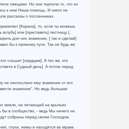
вляли лжецами. Но они терпели то, что их
ась к ним Наша помощь. И никто не
шли рассказы о посланниках.
е приемлют [Корана], то, если ты можешь
 вглубь] или [приставить] лестницу [,
орить для них знамение, [ так и сделай].
авил бы к прямому пути. Так не будь же
 кто слышит [сердцем]. А тех же, кто
 ответа в Судный день]. А потом перед
му не ниспослано ему знамение от его
звести знамение". Но ведь большая
 по земле, ни летающей на крыльях
 бы в сообщество, - ведь Мы ничего не
будут собраны перед своим Господом.
ия, глухи, немы и находятся во мраке.