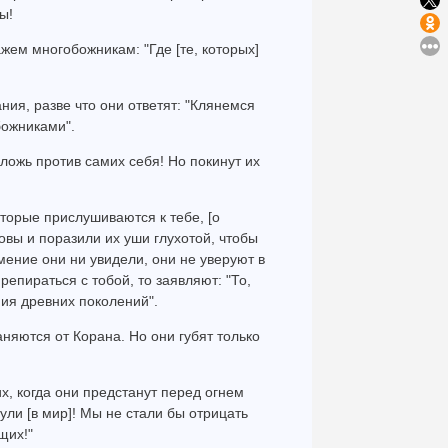
ы!
ажем многобожникам: "Где [те, которых]
ания, разве что они ответят: "Клянемся
ожниками".
ложь против самих себя! Но покинут их
оторые прислушиваются к тебе, [о
овы и поразили их уши глухотой, чтобы
мение они ни увидели, они не уверуют в
препираться с тобой, то заявляют: "То,
ания древних поколений".
няются от Корана. Но они губят только
их, когда они предстанут перед огнем
нули [в мир]! Мы не стали бы отрицать
щих!"