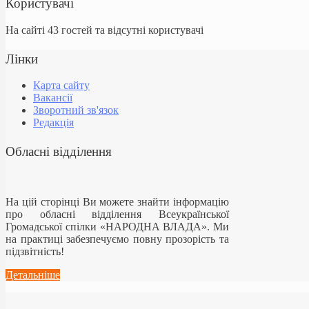
Користувачі
На сайті 43 гостей та відсутні користувачі
Лінки
Карта сайту
Вакансії
Зворотний зв'язок
Редакція
Обласні відділення
На цій сторінці Ви можете знайти інформацію
про обласні відділення Всеукраїнської
Громадської спілки «НАРОДНА ВЛАДА». Ми
на практиці забезпечуємо повну прозорість та
підзвітність!
Детальніше