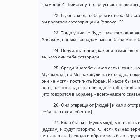
знамения?.. Воистину, не преуспеют нечестивц
22. В день, когда соберем их всех, Мы ск
вы полагали сотоварищами [Аллаха] ?"
23. Тогда у них не будет никакого оправд
Аллахом, нашим Господом, мы не были многоб
24. Подумать только, как они измышляют 
те, кого они себе сотворили.
25. Среди многобожников есть и такие, к
Мухаммад], но Мы накинули на их сердца покр
они не могли постигнуть Коран. И какое бы зна
него, так что когда они приходят к тебе, чтобы 
[что говорится в Коране], - всего-навсего сказ
26. Они отвращают [людей] и сами отстра
себя, не ведая [об этом].
27. Если бы ты [, Мухаммад], мог видеть 
[адским] и будут говорить: "О, если бы нас вер
аяты нашего Господа и обратились бы в верую