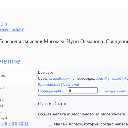
 3.0
remennosti.ru/
 Переводы смыслов Магомед-Нури Османова. Священн
Все суры
ком
Сура
на арабском
- в переводах:
Аль-Мунтахаб
|
К
ы
Крачковский
|
Саблуков
ар
Предыдущая
-
-
Следующая
ль
Сура 6 «Скот»
ва
в
Во имя Аллаха Милостивого, Милосердного!
сур:
4
5
6
7
8
9
10
11
1. Хвала - Аллаху, который создал небеса