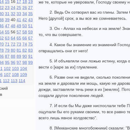
14
15
16
17
18
19
же те, которые не уверовали, Господу своему 
22
23
24
25
26
27
2. Ведь Он сотворил вас из глины. Затем 
30
31
32
33
34
35
Него [другой] срок, а вы все же сомневаетесь.
38
39
40
41
42
43
46
47
48
49
50
51
3. Он - Аллах на небесах и на земле! Зна
54
55
56
57
58
59
то, что вы совершаете.
62
63
64
65
66
67
70
71
72
73
74
75
4. Какое бы знамение из знамений Госпо
78
79
80
81
82
83
отвращались они от него!
86
87
88
89
90
91
5. И объявляли они ложью истину, когда 
94
95
96
97
98
99
вести о [каре за их] глумление.
01
102
103
104
06
107
108
109
6. Разве они не видели, сколько поколе
1
112
113
114
на земле и даровали им мощь, какую не даров
ский
дожди, заставляли течь реки в их [землях]. По
в
создали другое поколение людей.
7. И если бы Мы даже ниспослали тебе Пи
ощупали бы его руками своими, то все равно те,
всего лишь явное колдовство".
8. [Мекканские многобожники] сказали: "