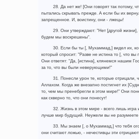
28. Да нет же! [Они говорят так потому, ч
пытались скрывать прежде. А если бы их вернул
запрещенное. И, воистину, они - лжецы!
29. Они утверждают: "Нет [другой жизни]
будем мы воскрешены".
30. Если бы ты [, Мухаммад,] видел их, к
который спросит: "Разве не истина то [, что в
Они ответят: "Да, [истина], клянемся нашим Го
за то, что вы были неверующими!"
31. Понесли урон те, которые отрицали, 
Аллахом. Когда же внезапно постигнет их [Судн
то, чем мы пренебрегли в этом мире!" Они пон
как скверно то, что они понесут!
32. Жизнь в этом мире - всего лишь игра и
лучше мир будущий. Неужели вы не разумеете
33. Мы знаем [, о Мухаммад,] что тебя ог
они считают ложью, - нечестивцы эти отрицаю