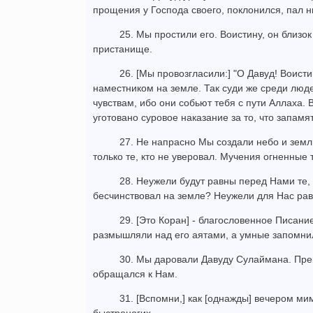
прощения у Господа своего, поклонился, пал н
25. Мы простили его. Воистину, он близок
пристанище.
26. [Мы провозгласили:] "О Давуд! Воист
наместником на земле. Так суди же среди люд
чувствам, ибо они собьют тебя с пути Аллаха. В
уготовано суровое наказание за то, что запамя
27. Не напрасно Мы создали небо и земл
только те, кто не уверовал. Мучения огненные т
28. Неужели будут равны перед Нами те, 
бесчинствовал на земле? Неужели для Нас ра
29. [Это Коран] - благословенное Писани
размышляли над его аятами, а умные запомнил
30. Мы даровали Давуду Сулаймана. Прек
обращался к Нам.
31. [Вспомни,] как [однажды] вечером ми