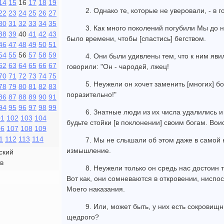
14
15
16
17
18
19
2. Однако те, которые не уверовали, - в 
22
23
24
25
26
27
30
31
32
33
34
35
3. Как много поколений погубили Мы до 
38
39
40
41
42
43
было времени, чтобы [спастись] бегством.
46
47
48
49
50
51
54
55
56
57
58
59
4. Они были удивлены тем, что к ним яв
62
63
64
65
66
67
говорили: "Он - чародей, лжец!
70
71
72
73
74
75
5. Неужели он хочет заменить [многих] б
78
79
80
81
82
83
поразительно!"
86
87
88
89
90
91
94
95
96
97
98
99
6. Знатные люди из их числа удалились и
01
102
103
104
будьте стойки [в поклонении] своим богам. Воис
06
107
108
109
1
112
113
114
7. Мы не слышали об этом даже в самой н
измышление.
ский
в
8. Неужели только он средь нас достоин 
Вот как, они сомневаются в откровении, нисп
Моего наказания.
9. Или, может быть, у них есть сокровищ
щедрого?