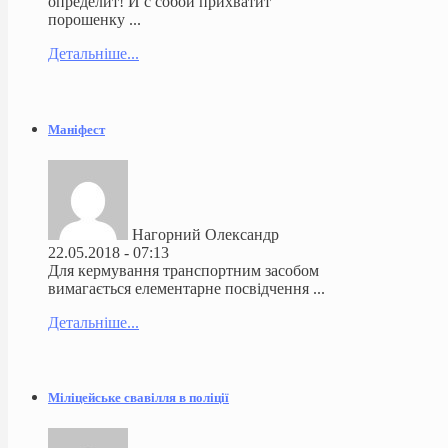
определит! И с собой прихватит
порошенку ...
Детальніше...
Маніфест
Нагорний Олександр
22.05.2018 - 07:13
Для кермування транспортним засобом
вимагається елементарне посвідчення ...
Детальніше...
Міліцейське свавілля в поліції