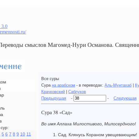
 3.0
remennosti.ru/
 Переводы смыслов Магомед-Нури Османова. Священн
Все суры
ком
Сура
на арабском
- в переводах:
Аль-Мунтахаб
|
К
ы
Крачковский
|
Саблуков
ар
Предыдущая
-
-
Следующая
ль
Сура 38 «Сад»
ва
в
Во имя Аллаха Милостивого, Милосердного!
сур:
4
5
6
7
8
9
10
11
1. Сад. Клянусь Кораном увещевающим!