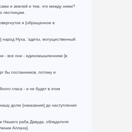
сами и землей и тем, что между ними?
по лестницам.
повергнутое и [обращенное в
в] народ Нуха, 'адиты, могущественный
ки - все они - единомышленники [в
ерг бы посланников, потому и
бного гласа - и не будет в этом
 нашу долю [наказания] до наступления
ни Нашего раба Давуда, обладателя
лении Аллаха].