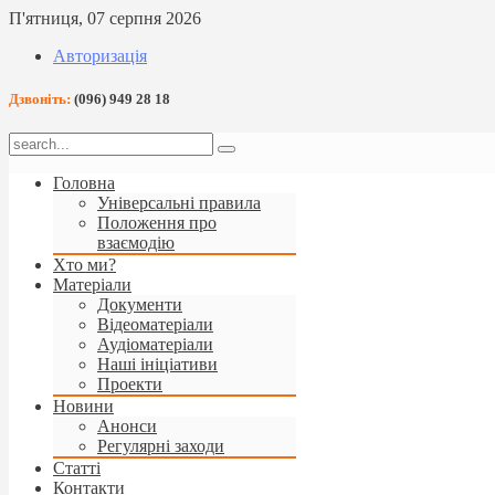
П'ятниця, 07 серпня 2026
Авторизація
Дзвоніть:
(096) 949 28 18
Головна
Універсальні правила
Положення про
взаємодію
Хто ми?
Матеріали
Документи
Відеоматеріали
Аудіоматеріали
Наші ініціативи
Проекти
Новини
Анонси
Регулярні заходи
Статті
Контакти