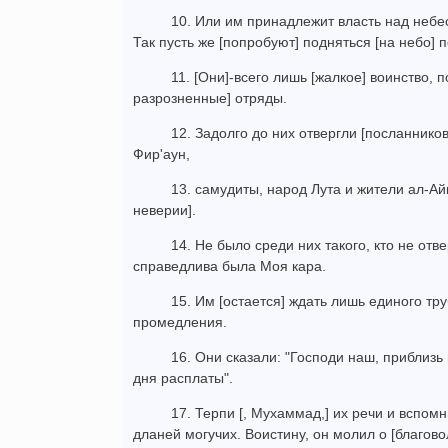
10. Или им принадлежит власть над небе
Так пусть же [попробуют] подняться [на небо] 
11. [Они]-всего лишь [жалкое] воинство, 
разрозненные] отряды.
12. Задолго до них отвергли [посланнико
Фир'аун,
13. самудиты, народ Лута и жители ал-Ай
неверии].
14. Не было среди них такого, кто не отв
справедлива была Моя кара.
15. Им [остается] ждать лишь единого тру
промедления.
16. Они сказали: "Господи наш, приблизь
дня расплаты".
17. Терпи [, Мухаммад,] их речи и вспом
дланей могучих. Воистину, он молил о [благово