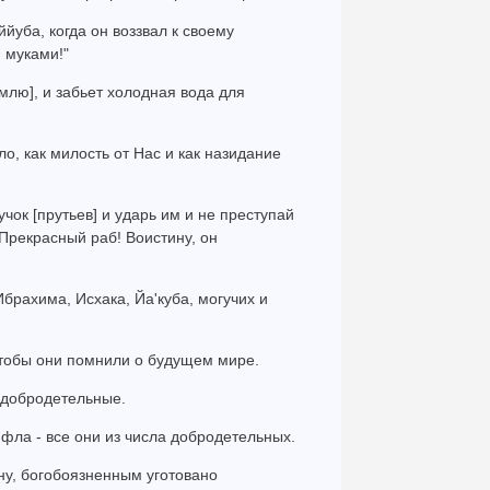
йуба, когда он воззвал к своему
 муками!"
емлю], и забьет холодная вода для
ло, как милость от Нас и как назидание
учок [прутьев] и ударь им и не преступай
Прекрасный раб! Воистину, он
брахима, Исхака, Йа'куба, могучих и
 чтобы они помнили о будущем мире.
, добродетельные.
ифла - все они из числа добродетельных.
тину, богобоязненным уготовано