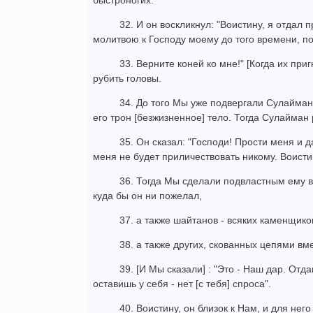
быстроногих.
32. И он воскликнул: "Воистину, я отдал
молитвою к Господу моему до того времени, по
33. Верните коней ко мне!" [Когда их при
рубить головы.
34. До того Мы уже подвергали Сулайман
его трон [безжизненное] тело. Тогда Сулайман 
35. Он сказал: "Господи! Прости меня и 
меня не будет приличествовать никому. Воистин
36. Тогда Мы сделали подвластным ему ве
куда бы он ни пожелал,
37. а также шайтанов - всяких каменщик
38. а также других, скованных цепями вм
39. [И Мы сказали] : "Это - Наш дар. Отда
оставишь у себя - нет [с тебя] спроса".
40. Воистину, он близок к Нам, и для не