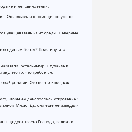
гордыне и неповиновении.
них! Они взывали о помощи, но уже не
ился увещеватель из их среды. Неверные
огов единым Богом? Воистину, это
 наказали [остальным]: "Ступайте и
тину, это то, что требуется.
овой религии. Это не что иное, как
того, чтобы ему ниспослали откровение?"
осланном Мною! Да, они еще не изведали
ницы щедрот твоего Господа, великого,