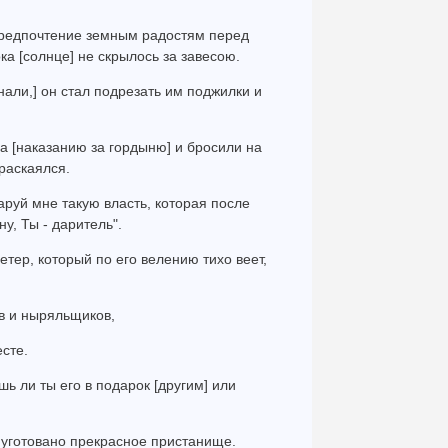
 предпочтение земным радостям перед
ка [солнце] не скрылось за завесою.
гнали,] он стал подрезать им поджилки и
а [наказанию за гордыню] и бросили на
раскаялся.
даруй мне такую власть, которая после
у, Ты - даритель".
тер, который по его велению тихо веет,
ов и ныряльщиков,
есте.
шь ли ты его в подарок [другим] или
го уготовано прекрасное пристанище.