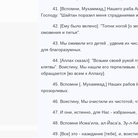
41. [Вспомни, Мухаммад,] Нашего раба Ай
Господу: "Шайтан поразил меня страданиями и
42. [Ему было велено]: "Топни ногой [о з
омовения и питья".
43. Мы оживили его детей , удвоив их чис
для благоразумных.
44. [Аллах сказал]: "Возьми своей рукой п
клятвы". Воистину, Мы нашли его терпеливым. 
обращается [во всем к Аллаху].
45. Вспомни [, Мухаммад,] Наших рабов И
прозорливых.
46. Воистину, Мы очистили их чистотой,
47. И они, истинно, для Нас - избранные
48. Вспомни Исма'ила, ал-Йаса'а, Зу-л-К
49. [Все] это - назидание [тебе], и, воис