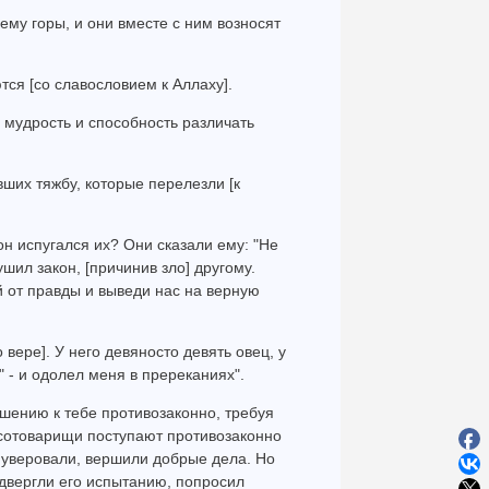
ему горы, и они вместе с ним возносят
тся [со славословием к Аллаху].
 мудрость и способность различать
ших тяжбу, которые перелезли [к
 он испугался их? Они сказали ему: "Не
ушил закон, [причинив зло] другому.
й от правды и выведи нас на верную
о вере]. У него девяносто девять овец, у
" - и одолел меня в пререканиях".
ношению к тебе противозаконно, требуя
 сотоварищи поступают противозаконно
е уверовали, вершили добрые дела. Но
одвергли его испытанию, попросил