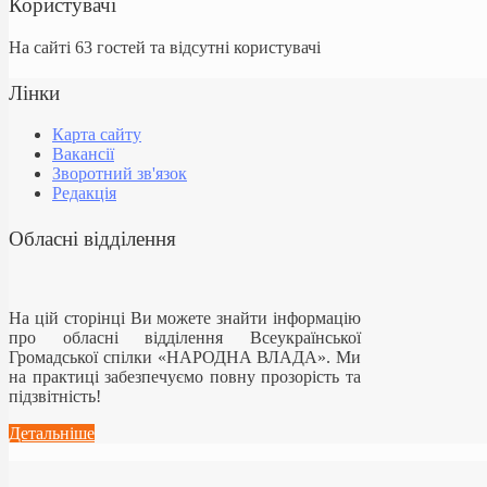
Користувачі
На сайті 63 гостей та відсутні користувачі
Лінки
Карта сайту
Вакансії
Зворотний зв'язок
Редакція
Обласні відділення
На цій сторінці Ви можете знайти інформацію
про обласні відділення Всеукраїнської
Громадської спілки «НАРОДНА ВЛАДА». Ми
на практиці забезпечуємо повну прозорість та
підзвітність!
Детальніше