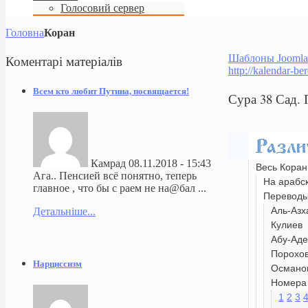
Голосовий сервер
Головна
Коран
Коментарі
матеріалів
Шаблоны Joomla
http://kalendar-be
Всем кто любит Путина, посвящается!
Сура 38 Сад.
Камрад
08.11.2018 - 15:43
Весь Коран
Ага.. Пенсией всё понятно, теперь
На арабс
главное , что бы с раем не на@бал ...
Перевод
Аль-Азх
Детальніше...
Кулиев
Абу-Аде
Порохо
Нарциссизм
Османо
Номера 
1
2
3