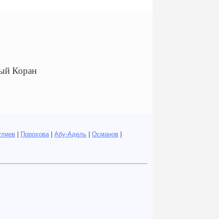
ый Коран
улиев
|
Порохова
|
Абу-Адель
|
Османов
|