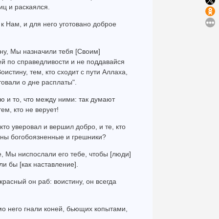
иц и раскаялся.
 к Нам, и для него уготовано доброе
ину, Мы назначили тебя [Своим]
ей по справедливости и не поддавайся
оистину, тем, кто сходит с пути Аллаха,
товали о дне расплаты".
ю и то, что между ними: так думают
ем, кто не верует!
кто уверовал и вершил добро, и те, кто
вны богобоязненные и грешники?
е, Мы ниспослали его тебе, чтобы [люди]
и бы [как наставление].
расный он раб: воистину, он всегда
мо него гнали коней, бьющих копытами,