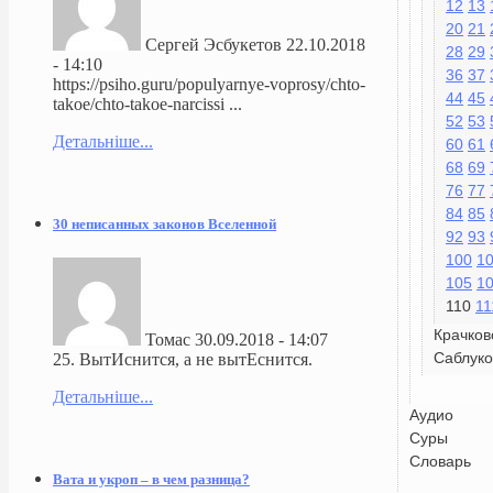
12
13
20
21
Сергей Эсбукетов
22.10.2018
28
29
- 14:10
36
37
https://psiho.guru/populyarnye-voprosy/chto-
44
45
takoe/chto-takoe-narcissi ...
52
53
Детальніше...
60
61
68
69
76
77
84
85
30 неписанных законов Вселенной
92
93
100
1
105
1
110
11
Крачков
Томас
30.09.2018 - 14:07
Саблуко
25. ВытИснится, а не вытЕснится.
Детальніше...
Аудио
Суры
Словарь
Вата и укроп – в чем разница?