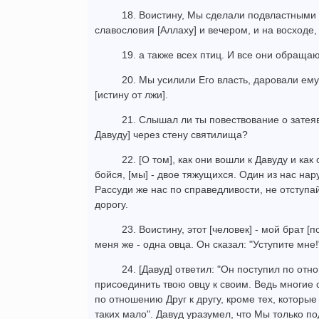
18. Воистину, Мы сделали подвластными 
славословия [Аллаху] и вечером, и на восходе,
19. а также всех птиц. И все они обращаю
20. Мы усилили Его власть, даровали ему
[истину от лжи].
21. Слышал ли ты повествование о затеяв
Давуду] через стену святилища?
22. [О том], как они вошли к Давуду и как
бойся, [мы] - двое тяжущихся. Один из нас нар
Рассуди же нас по справедливости, не отступа
дорогу.
23. Воистину, этот [человек] - мой брат [п
меня же - одна овца. Он сказал: "Уступите мне!
24. [Давуд] ответил: "Он поступил по от
присоединить твою овцу к своим. Ведь многие
по отношению Друг к другу, кроме тех, которы
таких мало". Давуд уразумел, что Мы только п