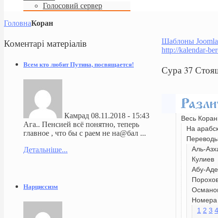
Голосовий сервер
Головна
Коран
Коментарі
матеріалів
Шаблоны Joomla
http://kalendar-be
Всем кто любит Путина, посвящается!
Сура 37 Стоя
Камрад
08.11.2018 - 15:43
Весь Коран
Ага.. Пенсией всё понятно, теперь
На арабс
главное , что бы с раем не на@бал ...
Перевод
Аль-Азх
Детальніше...
Кулиев
Абу-Аде
Порохо
Нарциссизм
Османо
Номера 
1
2
3