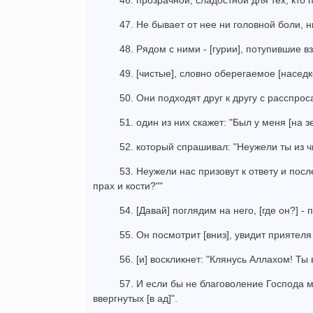
46. прозрачной, сладостной для тех, кто п
47. Не бывает от нее ни головной боли, н
48. Рядом с ними - [гурии], потупившие 
49. [чистые], словно оберегаемое [наседк
50. Они подходят друг к другу с расспрос
51. один из них скажет: "Был у меня [на 
52. который спрашивал: "Неужели ты из ч
53. Неужели нас призовут к ответу и посл
прах и кости?""
54. [Давай] поглядим на него, [где он?] -
55. Он посмотрит [вниз], увидит приятел
56. [и] воскликнет: "Клянусь Аллахом! Ты 
57. И если бы не благоволение Господа м
ввергнутых [в ад]".