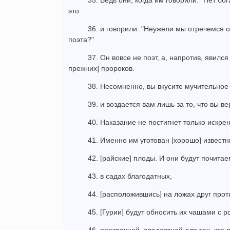
35. Ведь они, когда им говорили: "Нет бо
это
36. и говорили: "Неужели мы отречемся от
поэта?"
37. Он вовсе не поэт, а, напротив, явилс
прежних] пророков.
38. Несомненно, вы вкусите мучительное
39. и воздается вам лишь за то, что вы в
40. Наказание не постигнет только искр
41. Именно им уготован [хорошо] известн
42. [райские] плоды. И они будут почита
43. в садах благодатных,
44. [расположившись] на ложах друг прот
45. [Гурии] будут обносить их чашами с р