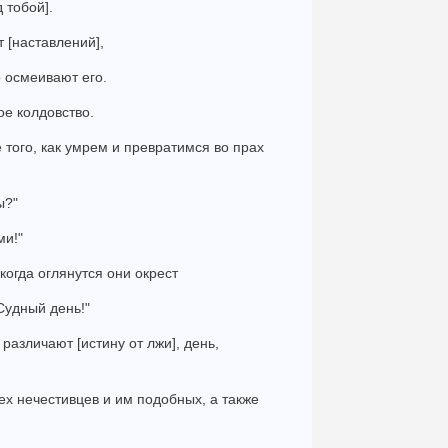
 тобой].
 [наставлений],
о осмеивают его.
ое колдовство.
того, как умрем и превратимся во прах
ы?"
ми!"
когда оглянутся они окрест
 Судный день!"
а различают [истину от лжи], день,
сех нечестивцев и им подобных, а также