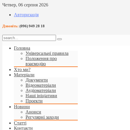
Четвер, 06 серпня 2026
Авторизація
Дзвоніть:
(096) 949 28 18
Головна
Універсальні правила
Положення про
взаємодію
Хто ми?
Матеріали
Документи
Відеоматеріали
Аудіоматеріали
Наші ініціативи
Проекти
Новини
Анонси
Регулярні заходи
Статті
Контакти