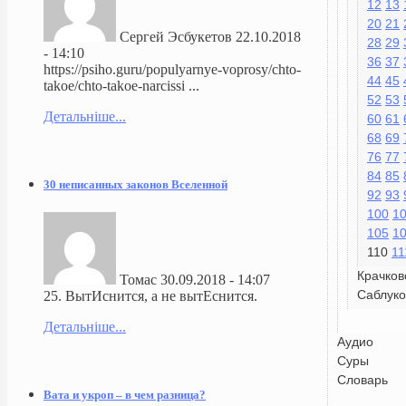
12
13
20
21
Сергей Эсбукетов
22.10.2018
28
29
- 14:10
36
37
https://psiho.guru/populyarnye-voprosy/chto-
44
45
takoe/chto-takoe-narcissi ...
52
53
Детальніше...
60
61
68
69
76
77
84
85
30 неписанных законов Вселенной
92
93
100
1
105
1
110
11
Крачков
Томас
30.09.2018 - 14:07
Саблуко
25. ВытИснится, а не вытЕснится.
Детальніше...
Аудио
Суры
Словарь
Вата и укроп – в чем разница?