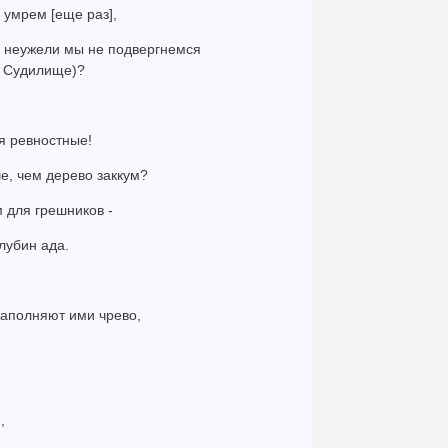
е умрем [еще раз],
 и неужели мы не подвергнемся
а Судилище)?
ся ревностные!
ше, чем дерево заккум?
 для грешников -
лубин ада.
 наполняют ими чрево,
,