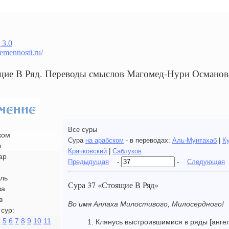
 3.0
remennosti.ru/
щие В Ряд. Переводы смыслов Магомед-Нури Османов
Все суры
ком
Сура
на арабском
- в переводах:
Аль-Мунтахаб
|
К
ы
Крачковский
|
Саблуков
ар
Предыдущая
-
-
Следующая
ль
Сура 37 «Стоящие В Ряд»
ва
в
Во имя Аллаха Милостивого, Милосердного!
сур:
4
5
6
7
8
9
10
11
1. Клянусь выстроившимися в ряды [анге