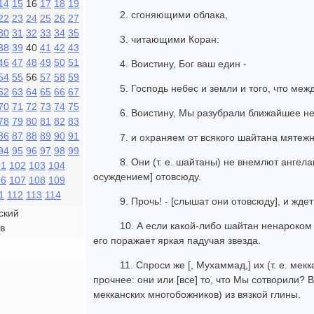
14
15
16
17
18
19
2. сгоняющими облака,
22
23
24
25
26
27
30
31
32
33
34
35
3. читающими Коран:
38
39
40
41
42
43
46
47
48
49
50
51
4. Воистину, Бог ваш един -
54
55
56
57
58
59
5. Господь небес и земли и того, что меж
62
63
64
65
66
67
70
71
72
73
74
75
6. Воистину, Мы разубрали ближайшее не
78
79
80
81
82
83
86
87
88
89
90
91
7. и охраняем от всякого шайтана мятежн
94
95
96
97
98
99
8. Они (т. е. шайтаны) не внемлют ангел
01
102
103
104
осуждением] отовсюду.
06
107
108
109
1
112
113
114
9. Прочь! - [слышат они отовсюду], и жде
ский
10. А если какой-либо шайтан ненароком 
в
его поражает яркая падучая звезда.
11. Спроси же [, Мухаммад,] их (т. е. ме
прочнее: они или [все] то, что Мы сотворили? В
мекканских многобожников) из вязкой глины.