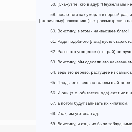
58. [Скажут те, кто в аду]: "Неужели мы н
59. после того как умерли в первый раз,
[вторичному] наказанию (т. е. рассмотрению н
60. Воистину, в этом - наивысшее благо!"
61. Ради подобного [лага] пусть старают
62. Разве это угощение (т. е. рай) не луч
63. Воистину, Мы сделали его наказанием
64. ведь это дерево, растущее из самых г
65. Плоды его - словно головы шайтанов.
66. И они (т. е. обитатели ада) едят их и
67. а потом будут запивать их кипятком.
68. Итак, им уготован ад.
69. Воистину, и отцы их были заблудшими