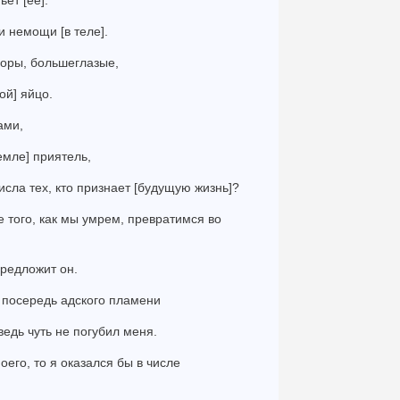
ьет [ее].
и немощи [в теле].
взоры, большеглазые,
ой] яйцо.
ами,
земле] приятель,
исла тех, кто признает [будущую жизнь]?
е того, как мы умрем, превратимся во
 предложит он.
я посередь адского пламени
ведь чуть не погубил меня.
оего, то я оказался бы в числе