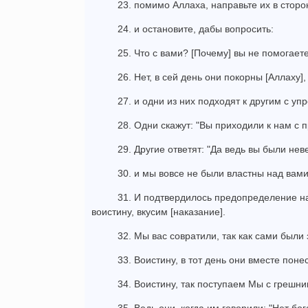
23. помимо Аллаха, направьте их в сторо
24. и остановите, дабы вопросить:
25. Что с вами? [Почему] вы не помогаете
26. Нет, в сей день они покорны [Аллаху],
27. и одни из них подходят к другим с уп
28. Одни скажут: "Вы приходили к нам с 
29. Другие ответят: "Да ведь вы были не
30. и мы вовсе не были властны над вам
31. И подтвердилось предопределение на
воистину, вкусим [наказание].
32. Мы вас совратили, так как сами были
33. Воистину, в тот день они вместе поне
34. Воистину, так поступаем Мы с грешни