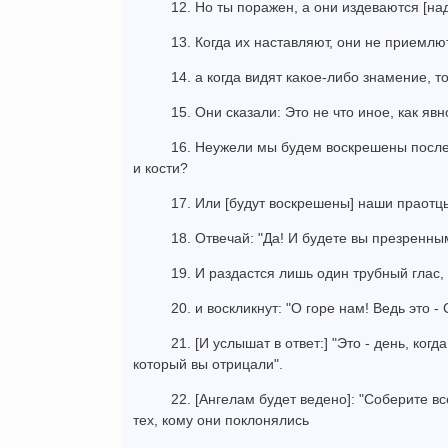
12. Но ты поражен, а они издеваются [над
13. Когда их наставляют, они не приемлют
14. а когда видят какое-либо знамение, т
15. Они сказали: Это не что иное, как явн
16. Неужели мы будем воскрешены после 
и кости?
17. Или [будут воскрешены] наши праотц
18. Отвечай: "Да! И будете вы презренны
19. И раздастся лишь один трубный глас, 
20. и воскликнут: "О горе нам! Ведь это -
21. [И услышат в ответ:] "Это - день, когд
который вы отрицали".
22. [Ангелам будет ведено]: "Соберите в
тех, кому они поклонялись