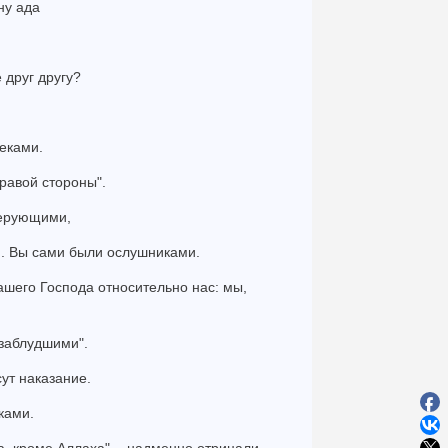
ну ада
 друг другу?
реками.
правой стороны".
верующими,
и. Вы сами были ослушниками.
шего Господа относительно нас: мы,
 заблудшими".
сут наказание.
ками.