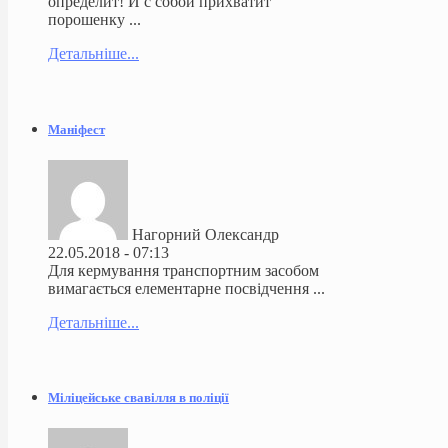
определит! И с собой прихватит
порошенку ...
Детальніше...
Маніфест
Нагорний Олександр
22.05.2018 - 07:13
Для кермування транспортним засобом
вимагається елементарне посвідчення ...
Детальніше...
Міліцейське свавілля в поліції