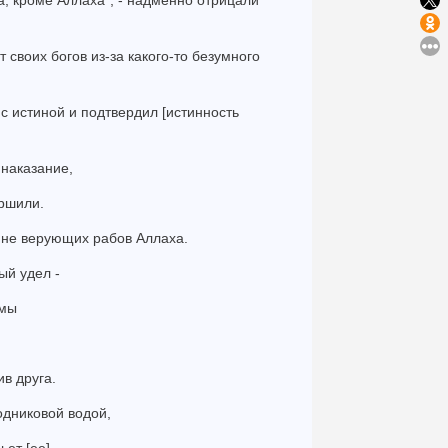
га, кроме Аллаха", - надменно отрицали
 своих богов из-за какого-то безумного
я с истиной и подтвердил [истинность
 наказание,
ершили.
енне верующих рабов Аллаха.
ый удел -
емы
ив друга.
одниковой водой,