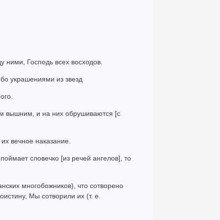
ду ними, Господь всех восходов.
бо украшениями из звезд
ого.
ам вышним, и на них обрушиваются [с
т их вечное наказание.
поймает словечко [из речей ангелов], то
кканских многобожников), что сотворено
оистину, Мы сотворили их (т. е.