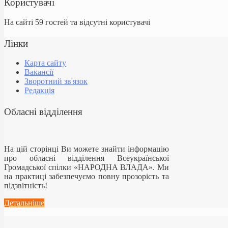
Користувачі
На сайті 59 гостей та відсутні користувачі
Лінки
Карта сайту
Вакансії
Зворотний зв'язок
Редакція
Обласні відділення
На цій сторінці Ви можете знайти інформацію
про обласні відділення Всеукраїнської
Громадської спілки «НАРОДНА ВЛАДА». Ми
на практиці забезпечуємо повну прозорість та
підзвітність!
Детальніше