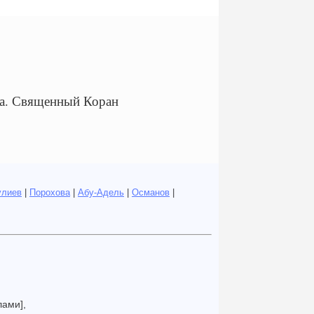
а. Священный Коран
улиев
|
Порохова
|
Абу-Адель
|
Османов
|
лами],