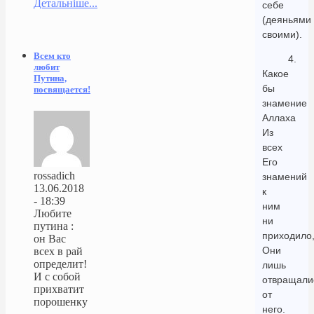
Детальніше...
себе
(деяньями
своими).
Всем кто
4.
любит
Какое
Путина,
бы
посвящается!
знамение
Аллаха
Из
всех
Его
rossadich
знамений
13.06.2018
к
- 18:39
ним
Любите
ни
путина :
приходило
он Вас
Они
всех в рай
определит!
лишь
И с собой
отвращали
прихватит
от
порошенку
него.