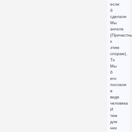
если
б
сделали
Мы
ангела
(Причастн
к
этим
спорам),
То
Мы
б
его
послали
в
виде
человека
И
тем
для
них