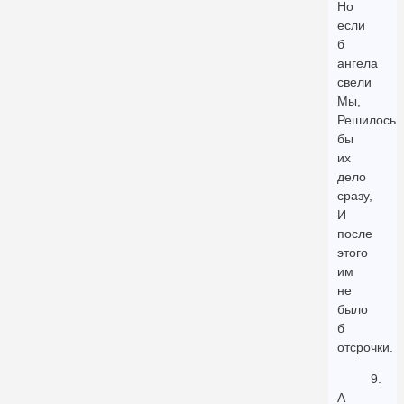
Но
если
б
ангела
свели
Мы,
Решилось
бы
их
дело
сразу,
И
после
этого
им
не
было
б
отсрочки.
9.
А