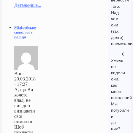
верности
Детальніше...
того,
Над
чем
они
Міліцейське
(так
свавілля в
поліції
долго)
насмехали
6.
Ужель
не
видели
Boris
20.03.2018
они,
- 17:27
как
А, що Ви
много
хочете,
поколений
владі не
Мы
вигідно
погубили
визнавати
свої
и
помилки.
до
Щоб
них?
покласти