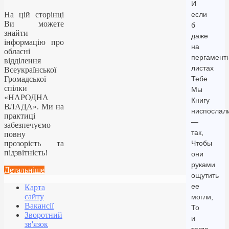
И
На цій сторінці
если
Ви можете
б
знайти
даже
інформацію про
на
обласні
пергамент
відділення
листах
Всеукраїнської
Громадської
Тебе
спілки
Мы
«НАРОДНА
Книгу
ВЛАДА». Ми на
ниспослал
практиці
—
забезпечуємо
так,
повну
прозорість та
Чтобы
підзвітність!
они
руками
Детальніше
ощутить
ее
Карта
сайту
могли,
Вакансії
То
Зворотний
и
зв'язок