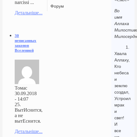
narcissi ...
Форум
Во
Детальніше...
имя
Аллаха
Милостиво
30
Милосердн
неписанных
законов
1.
Вселенной
Хвала
Аллаху,
Кто
небеса
и
землю
Томас
создал,
30.09.2018
Устроил
- 14:07
25.
мрак
ВытИснится,
и
а не
свет!
вытЕснится.
И
все
Детальніше...