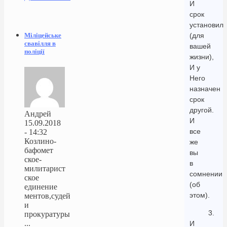
И
срок
установил
Міліцейське
(для
свавілля в
вашей
поліції
жизни),
И у
Него
назначен
срок
другой.
Андрей
И
15.09.2018
все
- 14:32
Козлино-
же
бафомет
вы
ское-
в
милитарист
сомнении
ское
(об
единение
этом).
ментов,судей
и
3.
прокуратуры
...
И