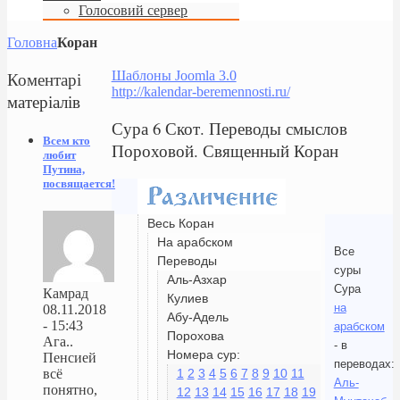
Голосовий сервер
Головна
Коран
Коментарі
Шаблоны Joomla 3.0
http://kalendar-beremennosti.ru/
матеріалів
Сура 6 Скот. Переводы смыслов
Всем кто
Пороховой. Священный Коран
любит
Путина,
посвящается!
Весь Коран
На арабском
Все
Переводы
суры
Аль-Азхар
Сура
Камрад
Кулиев
на
08.11.2018
Абу-Адель
- 15:43
арабском
Порохова
Ага..
- в
Номера сур:
Пенсией
переводах:
1
2
3
4
5
6
7
8
9
10
11
всё
Аль-
понятно,
12
13
14
15
16
17
18
19