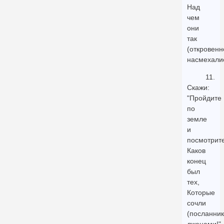
Над
чем
они
так
(откровенн
насмехали
11.
Скажи:
"Пройдите
по
земле
и
посмотрите
Каков
конец
был
тех,
Которые
сочли
(посланник