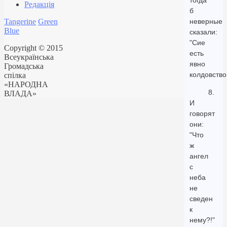
тогда
Редакція
б
Tangerine
Green
неверные
Blue
сказали:
"Сие
Copyright © 2015
есть
Всеукраїнська
явно
Громадська
колдовство
спілка
«НАРОДНА
8.
ВЛАДА»
И
говорят
они:
"Что
ж
ангел
с
неба
не
сведен
к
нему?!"