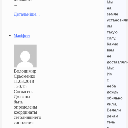
Мы
...
на
Детальніше...
земле
установил
им
такую
Маніфест
силу,
Какую
вам
не
доставлял
Мы:
Володимир
Им
Єрьоменко
с
11.03.2018
неба
- 20:15
Согласен.
дождь
Должны
обильно
быть
лили,
определены
Велели
координаты
рекам
сегодняшнего
течь
состояния
...