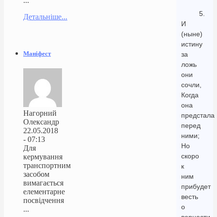
...
5.
Детальніше...
И
(ныне)
истину
Маніфест
за
ложь
они
сочли,
Когда
она
Нагорний
предстала
Олександр
перед
22.05.2018
ними;
- 07:13
Но
Для
скоро
кермування
транспортним
к
засобом
ним
вимагається
прибудет
елементарне
весть
посвідчення
о
...