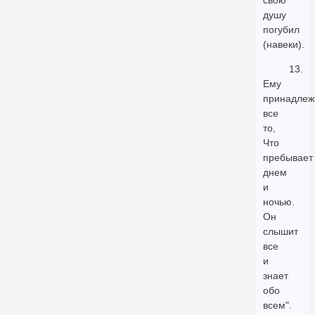
свою
душу
погубил
(навеки).
13.
Ему
принадлеж
все
то,
Что
пребывает
днем
и
ночью.
Он
слышит
все
и
знает
обо
всем".