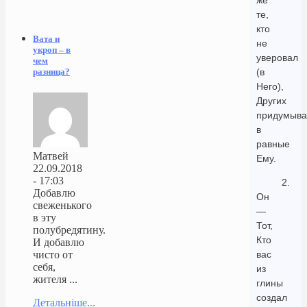
же
те,
кто
Вата и
не
укроп – в
уверовал
чем
(в
разница?
Него),
Других
придумыв
в
равные
Матвей
Ему.
22.09.2018
- 17:03
2.
Добавлю
Он
свеженького
—
в эту
Тот,
полубредятину.
Кто
И добавлю
вас
чисто от
себя,
из
жителя ...
глины
создал
Детальніше...