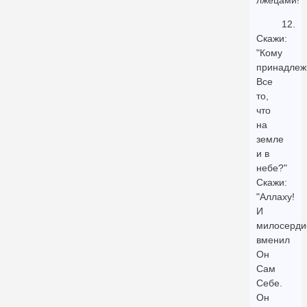
лжецами!"
12.
Скажи:
"Кому
принадлеж
Все
то,
что
на
земле
и в
небе?"
Скажи:
"Аллаху!
И
милосерди
вменил
Он
Сам
Себе.
Он