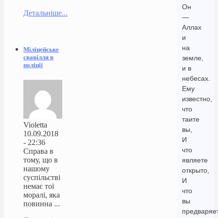
Он
Детальніше...
—
Аллах
и
на
Міліцейське
свавілля в
земле,
поліції
и в
небесах.
Ему
известно,
что
таите
Violetta
вы,
10.09.2018
И
- 22:36
что
Справа в
тому, що в
являете
нашому
открыто,
суспільстві
И
немає тої
что
моралі, яка
вы
повинна ...
предваряе