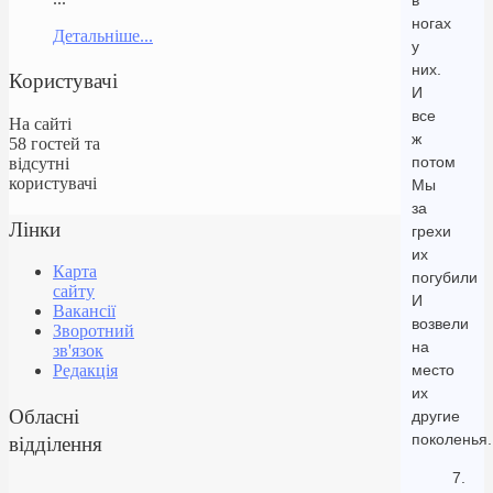
в
ногах
Детальніше...
у
них.
Користувачі
И
все
На сайті
ж
58 гостей та
потом
відсутні
користувачі
Мы
за
Лінки
грехи
их
Карта
погубили
сайту
И
Вакансії
возвели
Зворотний
на
зв'язок
место
Редакція
их
Обласні
другие
відділення
поколенья.
7.