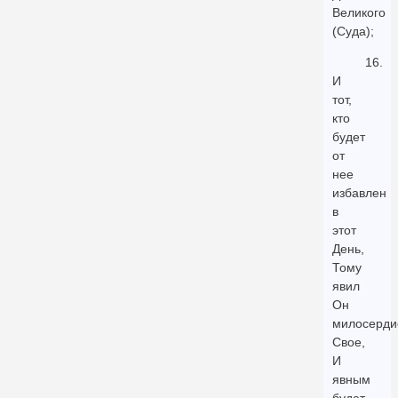
Великого
(Суда);
16.
И
тот,
кто
будет
от
нее
избавлен
в
этот
День,
Тому
явил
Он
милосерди
Свое,
И
явным