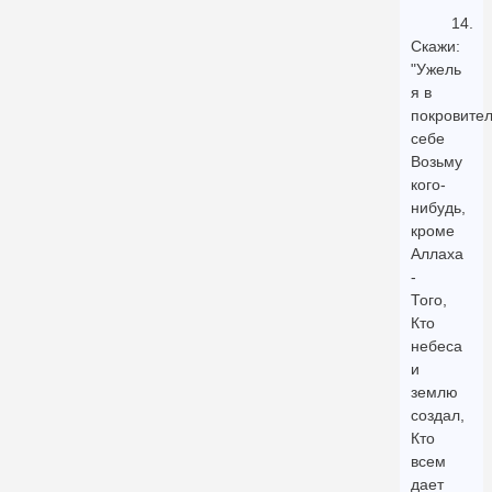
14.
Скажи:
"Ужель
я в
покровите
себе
Возьму
кого-
нибудь,
кроме
Аллаха
-
Того,
Кто
небеса
и
землю
создал,
Кто
всем
дает