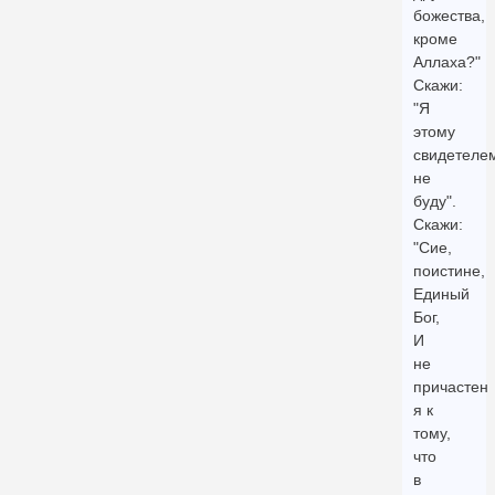
божества,
кроме
Аллаха?"
Скажи:
"Я
этому
свидетеле
не
буду".
Скажи:
"Сие,
поистине,
Единый
Бог,
И
не
причастен
я к
тому,
что
в