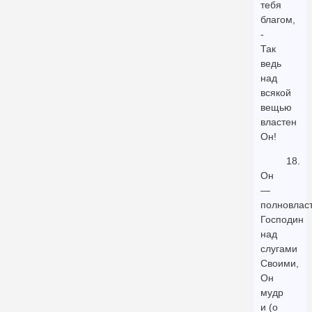
тебя
благом,
-
Так
ведь
над
всякой
вещью
властен
Он!
18.
Он
—
полновлас
Господин
над
слугами
Своими,
Он
мудр
и (о