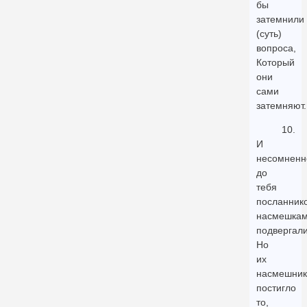
бы
затемнили
(суть)
вопроса,
Который
они
сами
затемняют.
10.
И
несомненн
до
тебя
посланник
насмешка
подвергали
Но
их
насмешник
постигло
то,