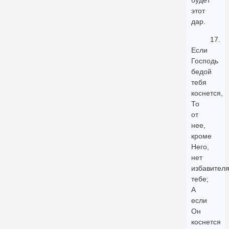
будет
этот
дар.
17.
Если
Господь
бедой
тебя
коснется,
То
от
нее,
кроме
Него,
нет
избавител
тебе;
А
если
Он
коснется