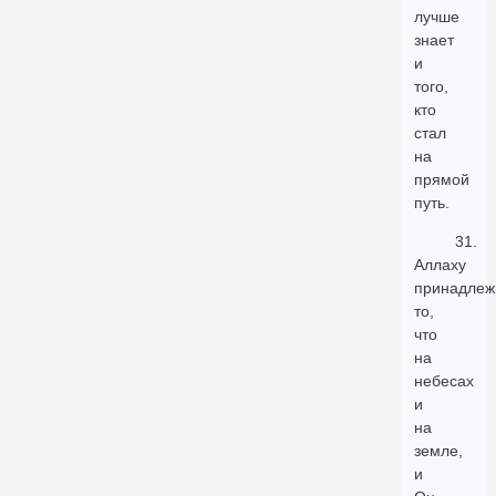
лучше
знает
и
того,
кто
стал
на
прямой
путь.
31.
Аллаху
принадлеж
то,
что
на
небесах
и
на
земле,
и