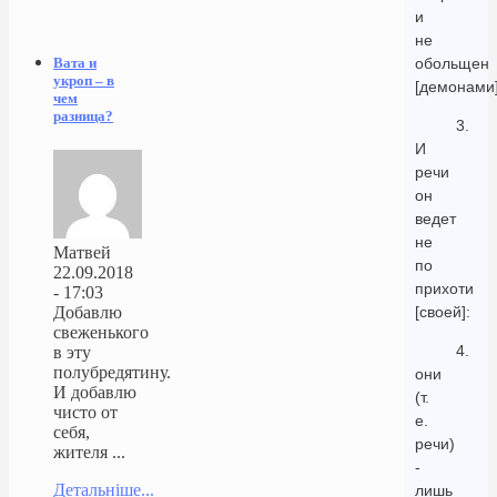
и
не
обольщен
Вата и
укроп – в
[демонами]
чем
разница?
3.
И
речи
он
ведет
не
Матвей
по
22.09.2018
прихоти
- 17:03
[своей]:
Добавлю
свеженького
4.
в эту
полубредятину.
они
И добавлю
(т.
чисто от
е.
себя,
речи)
жителя ...
-
Детальніше...
лишь