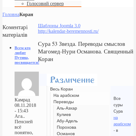
Голосовий сервер
Головна
Коран
Коментарі
Шаблоны Joomla 3.0
http://kalendar-beremennosti.ru/
матеріалів
Сура 53 Звезда. Переводы смыслов
Всем кто
Магомед-Нури Османова. Священный
любит
Коран
Путина,
посвящается!
Весь Коран
На арабском
Все
Камрад
Переводы
суры
08.11.2018
Аль-Азхар
- 15:43
Сура
Кулиев
Ага..
на
Абу-Адель
Пенсией
арабском
всё
Порохова
- в
понятно,
Османов