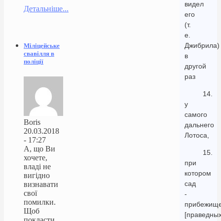
видел
Детальніше...
его
(т.
е.
Джибрила)
Міліцейське
свавілля в
в
поліції
другой
раз
14.
у
самого
Boris
дальнего
20.03.2018
Лотоса,
- 17:27
А, що Ви
15.
хочете,
при
владі не
котором
вигідно
сад
визнавати
свої
-
помилки.
прибежищ
Щоб
[праведных
покласти