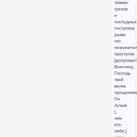
тяжких
грехов
и
постыдных
поступков,
разве
что
незначите
проступки
[допускают]
Воистину,
Господь
твой
велик
прощением
Он
лучше
[,
чем
кто-
либо,]