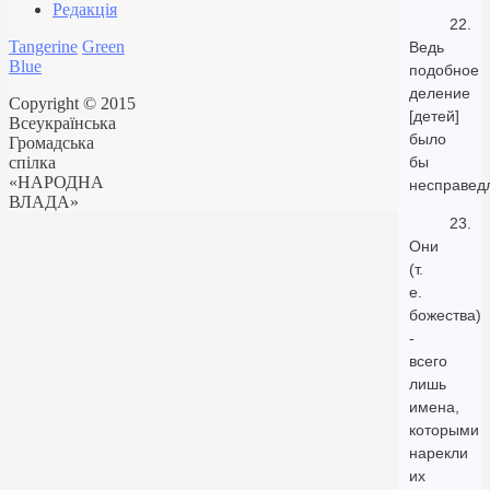
Редакція
22.
Tangerine
Green
Ведь
Blue
подобное
деление
Copyright © 2015
[детей]
Всеукраїнська
было
Громадська
спілка
бы
«НАРОДНА
несправед
ВЛАДА»
23.
Они
(т.
е.
божества)
-
всего
лишь
имена,
которыми
нарекли
их