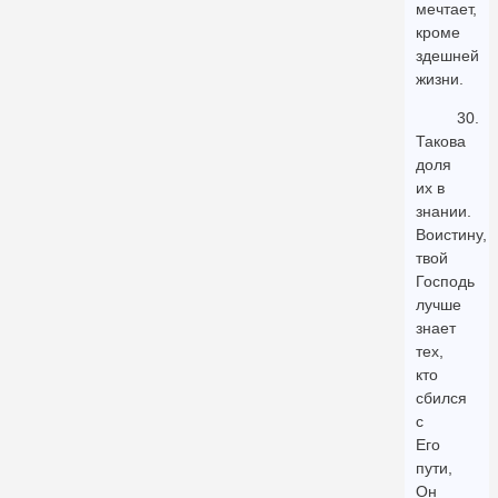
мечтает,
кроме
здешней
жизни.
30.
Такова
доля
их в
знании.
Воистину,
твой
Господь
лучше
знает
тех,
кто
сбился
с
Его
пути,
Он