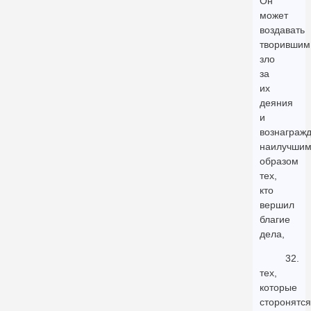
Он
может
воздавать
творившим
зло
за
их
деяния
и
вознагражд
наилучши
образом
тех,
кто
вершил
благие
дела,
32.
тех,
которые
сторонятся