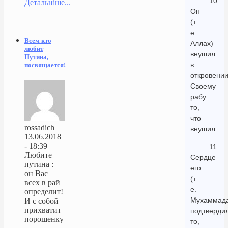
10.
Детальніше...
Он
(т.
е.
Всем кто
Аллах)
любит
внушил
Путина,
в
посвящается!
откровени
Своему
рабу
то,
что
rossadich
внушил.
13.06.2018
- 18:39
11.
Любите
Сердце
путина :
его
он Вас
(т.
всех в рай
е.
определит!
Мухаммад
И с собой
прихватит
подтверди
порошенку
то,