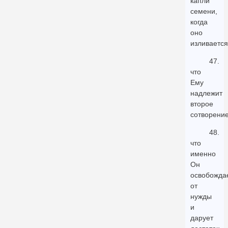
капли
семени,
когда
оно
изливается
47.
что
Ему
надлежит
второе
сотворение
48.
что
именно
Он
освобожда
от
нужды
и
дарует