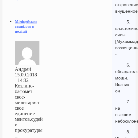
откровени
внушенное
Міліцейське
5.
свавілля в
властелин
поліції
силы
[Мухаммад
возвещенн
-
6.
Андрей
обладател
15.09.2018
мощи.
- 14:32
Возник
Козлино-
он
бафомет
ское-
7.
милитарист
ское
на
единение
высшем
ментов,судей
небосклоне
и
прокуратуры
8.
...