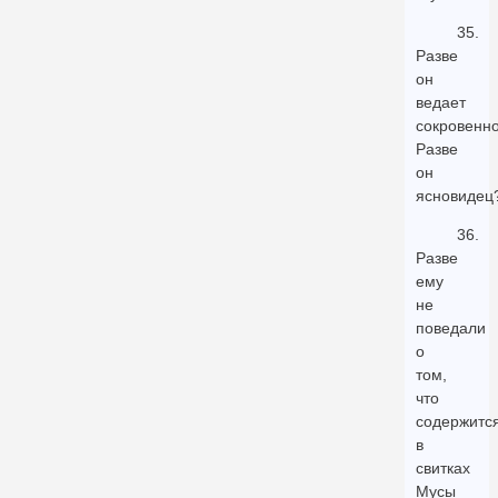
35.
Разве
он
ведает
сокровенн
Разве
он
ясновидец
36.
Разве
ему
не
поведали
о
том,
что
содержитс
в
свитках
Мусы