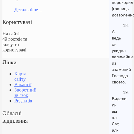
переходил
[границы
Детальніше...
дозволенно
Користувачі
18.
А
На сайті
ведь
49 гостей та
відсутні
он
користувачі
увидел
величайше
Лінки
из
знамений
Карта
Господа
сайту
своего.
Вакансії
Зворотний
19.
зв'язок
Видели
Редакція
ли
вы
Обласні
ал-
відділення
Лат,
ал-