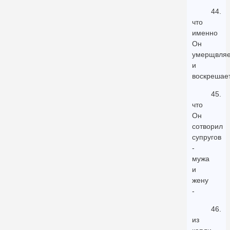
44.
что
именно
Он
умерщвляе
и
воскрешает
45.
что
Он
сотворил
супругов
-
мужа
и
жену
-
46.
из