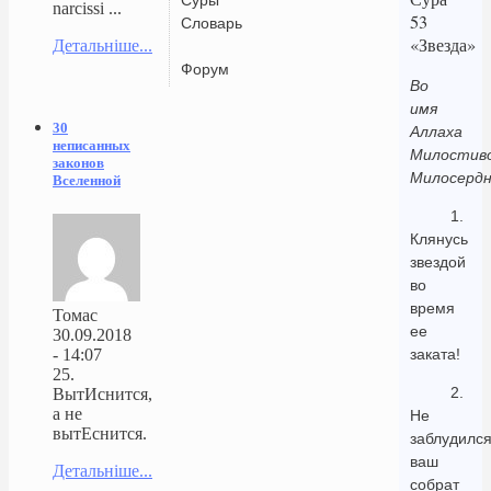
narcissi ...
53
Словарь
«Звезда»
Детальніше...
Форум
Во
имя
30
Аллаха
неписанных
Милостиво
законов
Милосердн
Вселенной
1.
Клянусь
звездой
во
время
Томас
ее
30.09.2018
- 14:07
заката!
25.
2.
ВытИснится,
а не
Не
вытЕснится.
заблудилс
ваш
Детальніше...
собрат