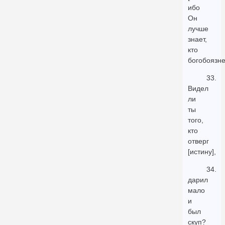
ибо
Он
лучше
знает,
кто
богобоязне
33.
Видел
ли
ты
того,
кто
отверг
[истину],
34.
дарил
мало
и
был
скуп?