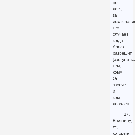
не
дает,
за
исключени
тех
случаев,
когда
Аллах
разрешит
[заступитьс
тем,
кому
Он
захочет
и
кем
доволен!
27.
Воистину,
те,
которые