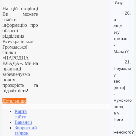
'Уззу
На цій сторінці
20.
Ви можете
знайти
и
інформацію про
еще
обласні
эту
відділення
третью
Всеукраїнської
-
Громадської
Манат?
спілки
«НАРОДНА
21.
ВЛАДА». Ми на
Неужели
практиці
забезпечуємо
у
повну
вас
прозорість та
[дети]
підзвітність!
-
мужского
Детальніше
пола,
Карта
а у
сайту
Него
Вакансії
-
Зворотний
женского?
зв'язок