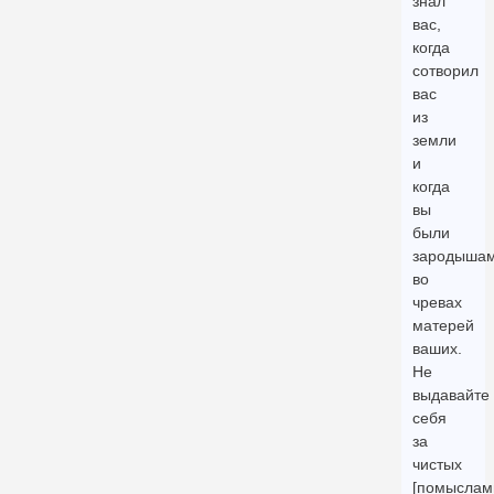
знал
вас,
когда
сотворил
вас
из
земли
и
когда
вы
были
зародыша
во
чревах
матерей
ваших.
Не
выдавайте
себя
за
чистых
[помыслами