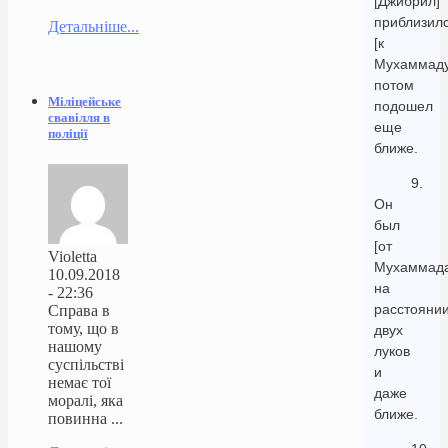
[Джибрил]
приблизил
Детальніше...
[к
Мухаммаду
потом
Міліцейське
подошел
свавілля в
еще
поліції
ближе.
9.
Он
был
[от
Violetta
Мухаммада
10.09.2018
на
- 22:36
расстояни
Справа в
тому, що в
двух
нашому
луков
суспільстві
и
немає тої
даже
моралі, яка
ближе.
повинна ...