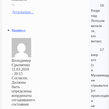
...
16.
Когда
Детальніше...
над
Лотосом
витали
Маніфест
те,
кто
витает,
17.
взор
его
Володимир
Єрьоменко
(т.
11.03.2018
е.
- 20:15
Мухаммад
Согласен.
не
Должны
отрывался
быть
[от
определены
координаты
происходя
сегодняшнего
и
состояния
не
...