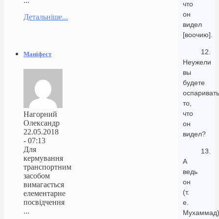
...
что
он
Детальніше...
видел
[воочию].
12.
Маніфест
Неужели
вы
будете
оспариват
то,
что
Нагорний
Олександр
он
22.05.2018
видел?
- 07:13
Для
13.
кермування
А
транспортним
ведь
засобом
он
вимагається
(т.
елементарне
посвідчення
е.
...
Мухаммад