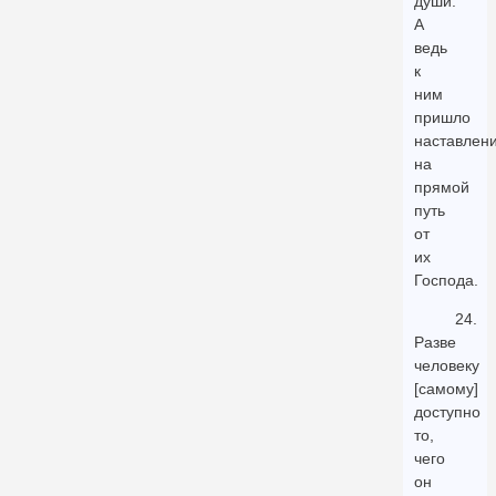
души.
А
ведь
к
ним
пришло
наставлен
на
прямой
путь
от
их
Господа.
24.
Разве
человеку
[самому]
доступно
то,
чего
он