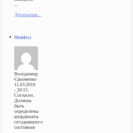
...
Детальніше...
Маніфест
Володимир
Єрьоменко
11.03.2018
- 20:15
Согласен.
Должны
быть
определены
координаты
сегодняшнего
состояния
...