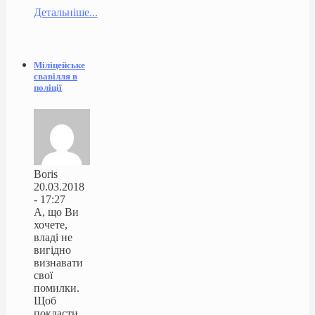
Детальніше...
Міліцейське
свавілля в
поліції
Boris
20.03.2018
- 17:27
А, що Ви
хочете,
владі не
вигідно
визнавати
свої
помилки.
Щоб
покласти