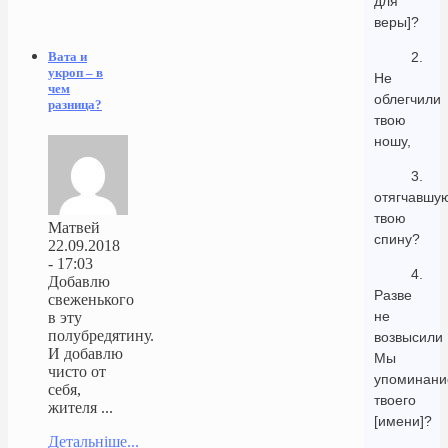
для
веры]?
2.
Вата и
укроп – в
Не
чем
облегчили
разница?
твою
ношу,
3.
отягчавшу
твою
Матвей
спину?
22.09.2018
- 17:03
4.
Добавлю
Разве
свеженького
не
в эту
полубредятину.
возвысили
И добавлю
Мы
чисто от
упоминани
себя,
твоего
жителя ...
[имени]?
Детальніше...