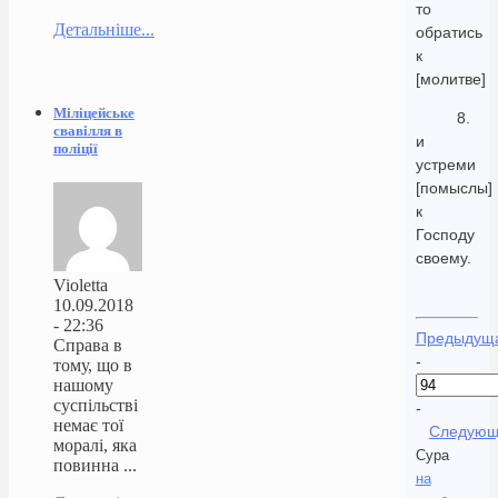
то
Детальніше...
обратись
к
[молитве]
Міліцейське
8.
свавілля в
и
поліції
устреми
[помыслы]
к
Господу
своему.
Violetta
10.09.2018
- 22:36
Предыдущ
Справа в
-
тому, що в
нашому
суспільстві
-
немає тої
Следующ
моралі, яка
Сура
повинна ...
на