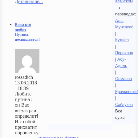
Детальніше...
арабском
- в
переводах:
Аль-
Всем кто
Мунтахаб
любит
|
Путина,
посвящается!
Кулиев
|
Порохова
|
Абу-
Адель
|
rossadich
Османов
13.06.2018
|
- 18:39
Крачковски
Любите
|
путина :
Саблуков
он Вас
всех в рай
Все
определит!
суры
И с собой
прихватит
порошенку