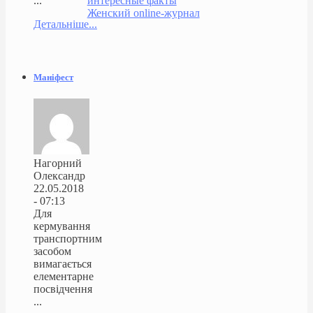
интересные факты
...
Женский online-журнал
Детальніше...
Маніфест
Нагорний
Олександр
22.05.2018
- 07:13
Для
кермування
транспортним
засобом
вимагається
елементарне
посвідчення
...