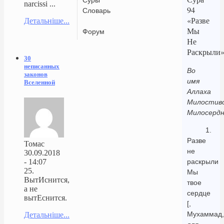
narcissi ...
94
Словарь
«Разве
Детальніше...
Мы
Форум
Не
Раскрыли
30
неписанных
Во
законов
имя
Вселенной
Аллаха
Милостиво
Милосердн
1.
Разве
Томас
не
30.09.2018
- 14:07
раскрыли
25.
Мы
ВытИснится,
твое
а не
сердце
вытЕснится.
[,
Мухаммад,
Детальніше...