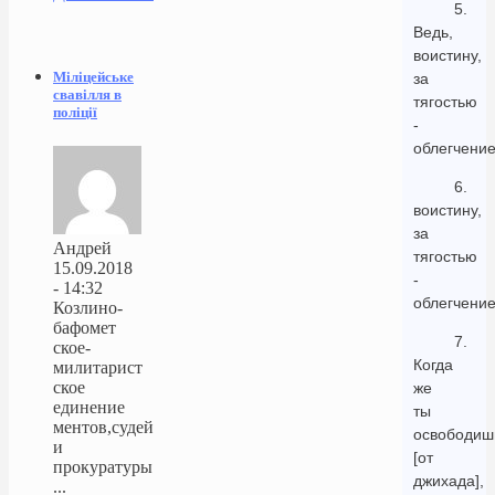
5.
Ведь,
воистину,
Міліцейське
за
свавілля в
тягостью
поліції
-
облегчение
6.
воистину,
за
Андрей
тягостью
15.09.2018
-
- 14:32
облегчение
Козлино-
бафомет
7.
ское-
Когда
милитарист
ское
же
единение
ты
ментов,судей
освободиш
и
[от
прокуратуры
джихада],
...