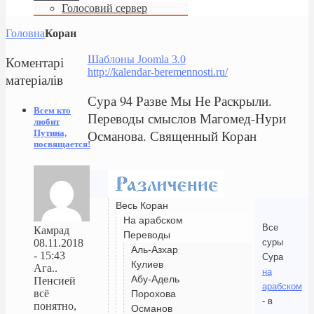
Голосовий сервер
Головна
Коран
Коментарі
Шаблоны Joomla 3.0
http://kalendar-beremennosti.ru/
матеріалів
Сура 94 Разве Мы Не Раскрыли.
Всем кто
Переводы смыслов Магомед-Нури
любит
Османова. Священный Коран
Путина,
посвящается!
Весь Коран
На арабском
Все
Камрад
Переводы
суры
08.11.2018
Аль-Азхар
- 15:43
Сура
Кулиев
Ага..
на
Абу-Адель
Пенсией
арабском
всё
Порохова
- в
понятно,
Османов