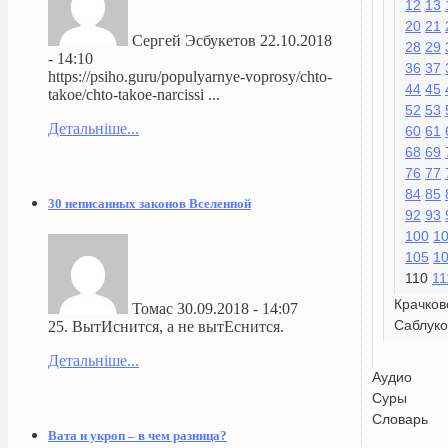
12
13
20
21
Сергей Эсбукетов
22.10.2018
28
29
- 14:10
36
37
https://psiho.guru/populyarnye-voprosy/chto-
44
45
takoe/chto-takoe-narcissi ...
52
53
Детальніше...
60
61
68
69
76
77
84
85
30 неписанных законов Вселенной
92
93
100
1
105
1
110
11
Крачков
Томас
30.09.2018 - 14:07
Саблуко
25. ВытИснится, а не вытЕснится.
Детальніше...
Аудио
Суры
Словарь
Вата и укроп – в чем разница?