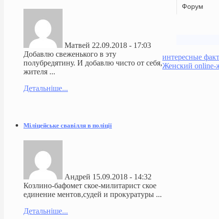
Форум
Матвей
22.09.2018 - 17:03
Добавлю свеженького в эту
интересные фак
полубредятину. И добавлю чисто от себя,
Женский online-
жителя ...
Детальніше...
Міліцейське свавілля в поліції
Андрей
15.09.2018 - 14:32
Козлино-бафомет ское-милитарист ское
единение ментов,судей и прокуратуры ...
Детальніше...