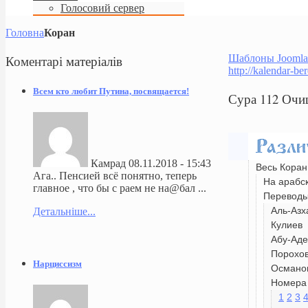
Голосовий сервер
Головна
Коран
Коментарі
матеріалів
Шаблоны Joomla
http://kalendar-be
Всем кто любит Путина, посвящается!
Сура 112 Очи
Камрад
08.11.2018 - 15:43
Весь Коран
Ага.. Пенсией всё понятно, теперь
На арабс
главное , что бы с раем не на@бал ...
Перевод
Аль-Азх
Детальніше...
Кулиев
Абу-Аде
Порохо
Нарциссизм
Османо
Номера 
1
2
3