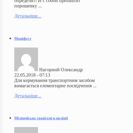
определит! И с собой прихватит
порошенку ...
Детальніше...
Маніфест
Нагорний Олександр
22.05.2018 - 07:13
Для кермування транспортним засобом
вимагається елементарне посвідчення ...
Детальніше...
Міліцейське свавілля в поліції