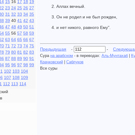
14
15
16
17
18
19
2. Аллах вечный.
22
23
24
25
26
27
30
31
32
33
34
35
3. Он не родил и не был рожден,
38
39
40
41
42
43
46
47
48
49
50
51
4. и нет никого, равного Ему".
54
55
56
57
58
59
62
63
64
65
66
67
70
71
72
73
74
75
Предыдущая
-
-
Следующа
78
79
80
81
82
83
Сура
на арабском
- в переводах:
Аль-Мунтахаб
|
К
86
87
88
89
90
91
Крачковский
|
Саблуков
94
95
96
97
98
99
Все суры
01
102
103
104
06
107
108
109
1
112
113
114
ский
в