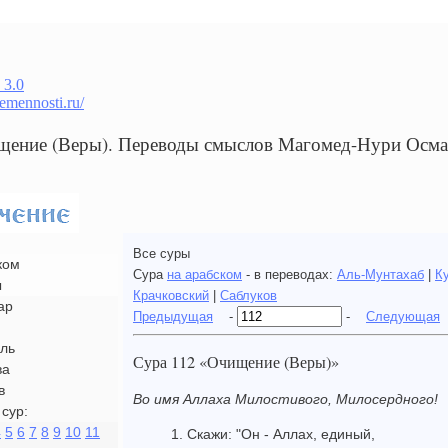
 3.0
remennosti.ru/
щение (Веры). Переводы смыслов Магомед-Нури Осм
Все суры
ком
Сура
на арабском
- в переводах:
Аль-Мунтахаб
|
К
ы
Крачковский
|
Саблуков
ар
Предыдущая
-
-
Следующая
ль
Сура 112 «Очищение (Веры)»
ва
в
Во имя Аллаха Милостивого, Милосердного!
сур:
4
5
6
7
8
9
10
11
1. Скажи: "Он - Аллах, единый,