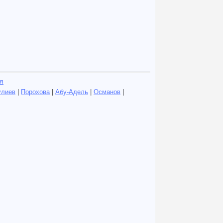
я
улиев
|
Порохова
|
Абу-Адель
|
Османов
|