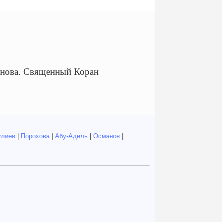
анова. Священный Коран
улиев
|
Порохова
|
Абу-Адель
|
Османов
|