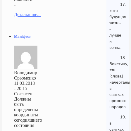
...
17.
хотя
Детальніше...
будущая
жизнь
-
лучше
Маніфест
и
вечна.
18.
Воистину,
эти
Володимир
[слова]
Єрьоменко
начертаны
11.03.2018
- 20:15
в
Согласен.
свитках
Должны
прежних
быть
народов,
определены
координаты
19.
сегодняшнего
в
состояния
свитках
...