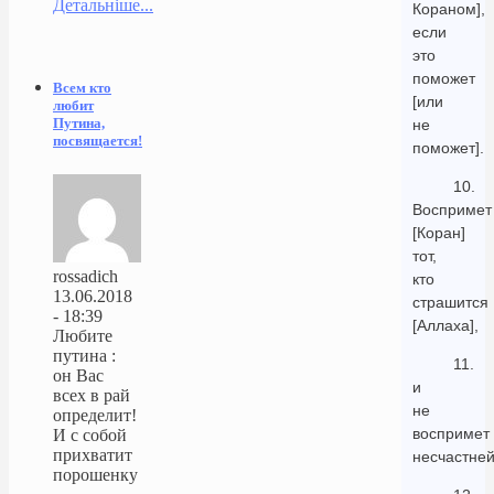
Детальніше...
Кораном],
если
это
поможет
Всем кто
[или
любит
Путина,
не
посвящается!
поможет].
10.
Воспримет
[Коран]
тот,
rossadich
кто
13.06.2018
страшится
- 18:39
[Аллаха],
Любите
путина :
11.
он Вас
и
всех в рай
не
определит!
воспримет
И с собой
прихватит
несчастне
порошенку