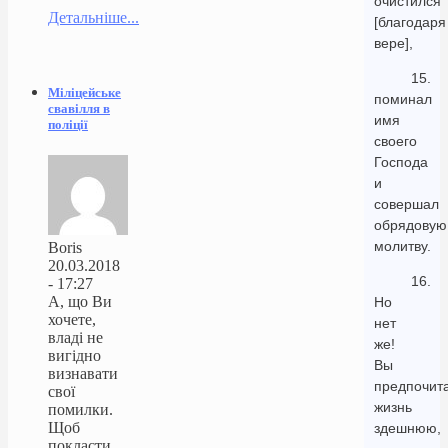
очистился
Детальніше...
[благодаря
вере],
15.
Міліцейське
поминал
свавілля в
имя
поліції
своего
Господа
и
совершал
обрядовую
молитву.
Boris
20.03.2018
16.
- 17:27
А, що Ви
Но
хочете,
нет
владі не
же!
вигідно
Вы
визнавати
предпочит
свої
жизнь
помилки.
Щоб
здешнюю,
покласти