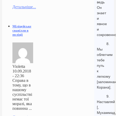
ведь
Детальніше...
Он
знает
и
явное
Міліцейське
и
свавілля в
поліції
сокровенно
8.
Мы
облегчим
тебе
путь
Violetta
10.09.2018
к
- 22:36
легкому
Справа в
[запомина
тому, що в
Корана].
нашому
суспільстві
9.
немає тої
Наставляй
моралі, яка
[,
повинна ...
Мухаммад,