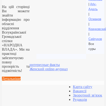
|
Абу-
На цій сторінці
Адель
Ви можете
|
знайти
Османов
інформацію про
обласні
|
відділення
Крачковски
Всеукраїнської
|
Громадської
Саблуков
спілки
Все
«НАРОДНА
суры
ВЛАДА». Ми на
практиці
забезпечуємо
повну
интересные факты
прозорість та
Женский online-журнал
підзвітність!
Детальніше
Карта сайту
Вакансії
Зворотний зв'язок
Редакція