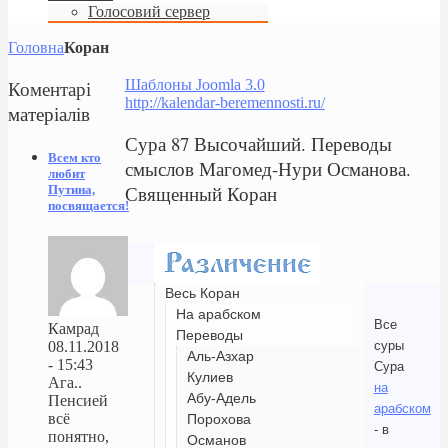
Голосовий сервер
Головна
Коран
Коментарі
Шаблоны Joomla 3.0
http://kalendar-beremennosti.ru/
матеріалів
Сура 87 Высочайший. Переводы
Всем кто
смыслов Магомед-Нури Османова.
любит
Священный Коран
Путина,
посвящается!
Весь Коран
На арабском
Все
Камрад
Переводы
суры
08.11.2018
Аль-Азхар
- 15:43
Сура
Кулиев
Ага..
на
Абу-Адель
Пенсией
арабском
всё
Порохова
- в
понятно,
Османов