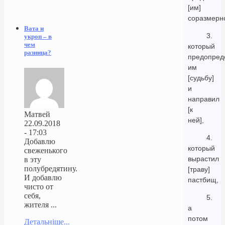
[им]
соразмерно
Вата и
3.
укроп – в
чем
который
разница?
предопред
им
[судьбу]
и
направил
[к
Матвей
ней],
22.09.2018
- 17:03
4.
Добавлю
который
свеженького
вырастил
в эту
полубредятину.
[траву]
И добавлю
пастбищ,
чисто от
себя,
5.
жителя ...
а
потом
Детальніше...