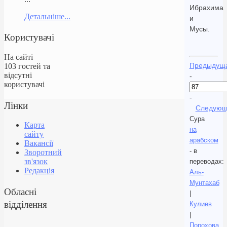
Ибрахима
Детальніше...
и
Мусы.
Користувачі
На сайті
Предыдущ
103 гостей та
відсутні
-
користувачі
-
Лінки
Следующ
Сура
Карта
на
сайту
арабском
Вакансії
- в
Зворотний
зв'язок
переводах:
Редакція
Аль-
Мунтахаб
Обласні
|
відділення
Кулиев
|
Порохова