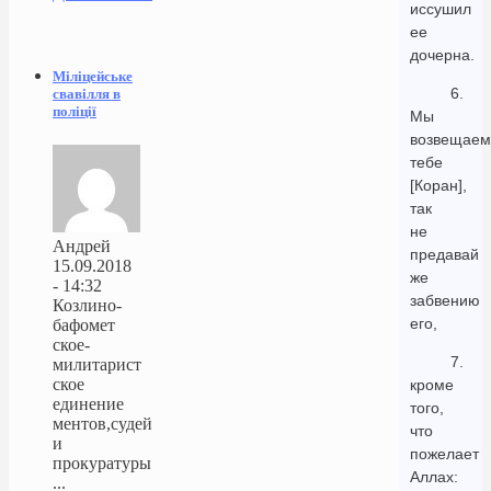
иссушил
ее
дочерна.
Міліцейське
6.
свавілля в
поліції
Мы
возвещаем
тебе
[Коран],
так
не
Андрей
предавай
15.09.2018
же
- 14:32
забвению
Козлино-
его,
бафомет
ское-
7.
милитарист
ское
кроме
единение
того,
ментов,судей
что
и
пожелает
прокуратуры
Аллах:
...