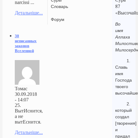
narcissi ...
87
Словарь
«Высочай
Детальніше...
Форум
Во
имя
30
Аллаха
неписанных
Милостиво
законов
Милосердн
Вселенной
1.
Славь
имя
Господа
твоего
Томас
высочайше
30.09.2018
- 14:07
2.
25.
который
ВытИснится,
а не
создал
вытЕснится.
[творения]
и
Детальніше...
придал