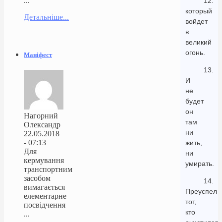
...
12.
который
Детальніше...
войдет
в
великий
огонь.
Маніфест
13.
И
не
будет
он
Нагорний
там
Олександр
ни
22.05.2018
- 07:13
жить,
Для
ни
кермування
умирать.
транспортним
засобом
14.
вимагається
Преуспел
елементарне
тот,
посвідчення
кто
...