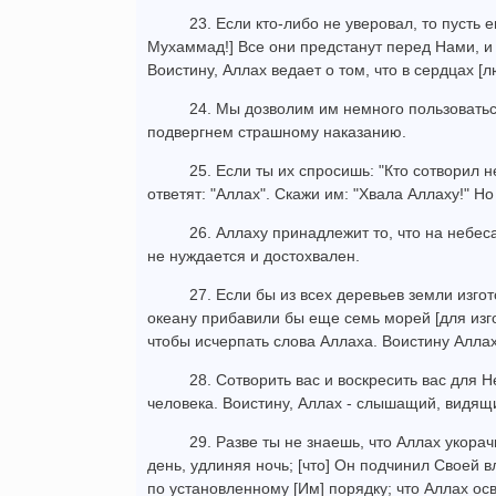
23. Если кто-либо не уверовал, то пусть е
Мухаммад!] Все они предстанут перед Нами, и
Воистину, Аллах ведает о том, что в сердцах [л
24. Мы дозволим им немного пользовать
подвергнем страшному наказанию.
25. Если ты их спросишь: "Кто сотворил н
ответят: "Аллах". Скажи им: "Хвала Аллаху!" Н
26. Аллаху принадлежит то, что на небеса
не нуждается и достохвален.
27. Если бы из всех деревьев земли изго
океану прибавили бы еще семь морей [для изго
чтобы исчерпать слова Аллаха. Воистину Аллах
28. Сотворить вас и воскресить вас для Не
человека. Воистину, Аллах - слышащий, видящ
29. Разве ты не знаешь, что Аллах укорач
день, удлиняя ночь; [что] Он подчинил Своей в
по установленному [Им] порядку; что Аллах ос