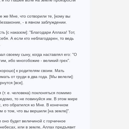
 и по Нашей воле на земле произросли
е же Мне, что сотворили те, [кому вы
беззаконие, - в явном заблуждении.
ь [с наказом]: "Благодари Аллаха! Тот,
 себя. А если кто неблагодарен, то ведь
.
ал своему сыну, когда наставлял его: "О
им, ибо многобожие - великий грех".
 хорошо] к родителям своим. Мать
мать от груди в два года. [Мы велели]:
нутся [все].
 (т. е. человека) поклоняться помимо
ведомо, то не повинуйся им. В этом мире
, кто обратился ко Мне. В конечном
м о том, что вы вершили [на земле]".
и оно будет величиной с горчичное
 небесах, или в земле, Аллах предъявит