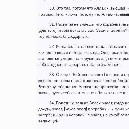
30. Это так, потому что Аллах - [высшая]
помимо Него, - ложь, потому что Аллах -всевы
31. Разве ты не знаешь, что корабль плы
[для того] чтобы показать вам Свои знамения? 
терпеливых, благодарных.
32. Когда волна, словно тень, накрывает 
искренне веруя в Него. Но когда Он спасает их 
становятся умеренно верующими, [а некоторые
неблагодарные отвергают Наши знамения.
33. О люди! Бойтесь вашего Господа и ст
захочет ни в чем нести ответ за своего ребенка
Воистину, обещание Аллаха -непреложная исти
жизнь, пусть соблазнитель не обольстит вас пр
34. Воистину, только Аллах знает, когда 
дождь, знает, [каков плод] в утробах. Ни один ч
завтра; ни один человек не знает, на какой зем
ведающий.