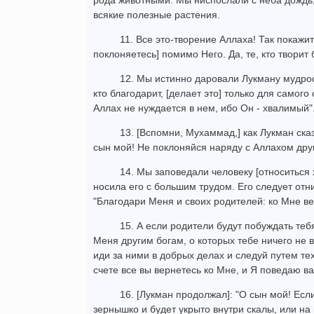
рода животными. Мы ниспослали с неба дождь,
всякие полезные растения.
11. Все это-творение Аллаха! Так покажит
поклоняетесь] помимо Него. Да, те, кто творит 
12. Мы истинно даровали Лукману мудрост
кто благодарит, [делает это] только для самого
Аллах не нуждается в нем, ибо Он - хвалимый"
13. [Вспомни, Мухаммад,] как Лукман сказ
сын мой! Не поклоняйся наряду с Аллахом друг
14. Мы заповедали человеку [относиться
носила его с большим трудом. Его следует отни
"Благодари Меня и своих родителей: ко Мне вер
15. А если родители будут побуждать тебя
Меня другим богам, о которых тебе ничего не 
иди за ними в добрых делах и следуй путем тех
счете все вы вернетесь ко Мне, и Я поведаю ва
16. [Лукман продолжал]: "О сын мой! Есл
зернышко и будет укрыто внутри скалы, или на