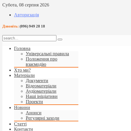
Субота, 08 серпня 2026
Авторизація
Дзвоніть:
(096) 949 28 18
Головна
Універсальні правила
Положення про
взаємодію
Хто ми?
Матеріали
Документи
Відеоматеріали
Аудіоматеріали
Наші ініціативи
Проекти
Новини
Анонси
Регулярні заходи
Статті
Контакти