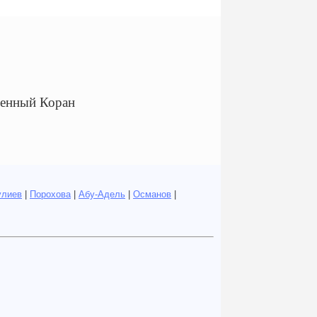
щенный Коран
улиев
|
Порохова
|
Абу-Адель
|
Османов
|