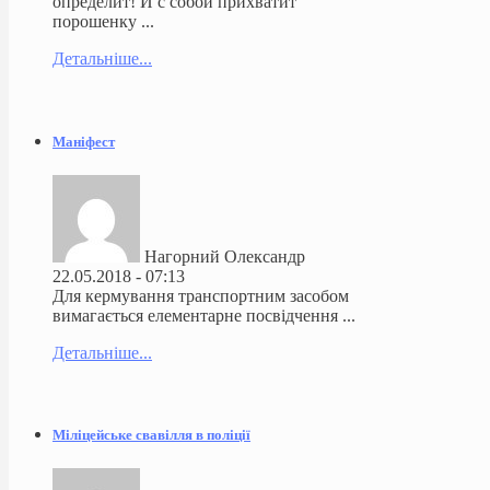
определит! И с собой прихватит
порошенку ...
Детальніше...
Маніфест
Нагорний Олександр
22.05.2018 - 07:13
Для кермування транспортним засобом
вимагається елементарне посвідчення ...
Детальніше...
Міліцейське свавілля в поліції