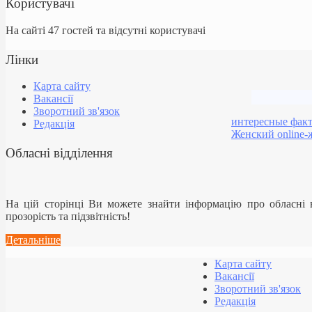
Користувачі
На сайті 47 гостей та відсутні користувачі
Лінки
Карта сайту
Вакансії
Зворотний зв'язок
интересные фак
Редакція
Женский online-
Обласні відділення
На цій сторінці Ви можете знайти інформацію про обласні
прозорість та підзвітність!
Детальніше
Карта сайту
Вакансії
Зворотний зв'язок
Редакція