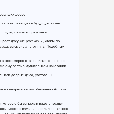
творящих добро,
сит закат и верует в будущую жизнь.
осподом, они-то и преуспеют.
бирает досужие россказни, чтобы по
ллаха, высмеивая этот путь. Подобным
н высокомерно отворачивается, словно
 же ему весть о мучительном наказании.
ершили добрые дела, уготованы
огласно непреложному обещанию Аллаха.
, которую бы вы могли видеть, воздвиг
ась вместе с вами, и населил ее всякого