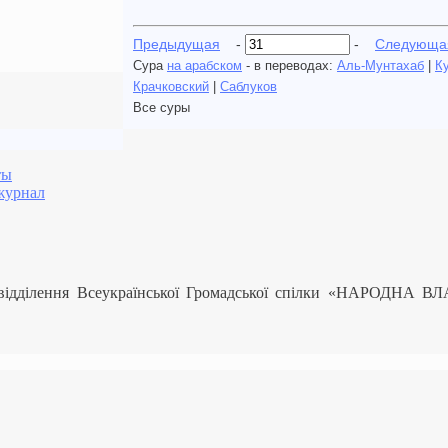
Предыдущая
-
-
Следующа
Сура
на арабском
- в переводах:
Аль-Мунтахаб
|
К
Крачковский
|
Саблуков
Все суры
ты
журнал
 відділення Всеукраїнської Громадської спілки «НАРОДНА В