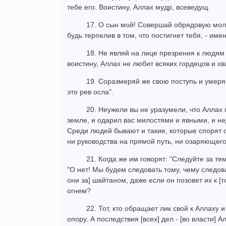
тебе его. Воистину, Аллах мудр, всеведущ.
17. О сын мой! Совершай обрядовую молит
будь терпелив в том, что постигнет тебя, - име
18. Не являй на лице презрения к людям 
воистину, Аллах не любит всяких гордецов и хв
19. Соразмеряй же свою поступь и умеряй
это рев осла".
20. Неужели вы не уразумели, что Аллах 
земле, и одарил вас милостями и явными, и 
Среди людей бывают и такие, которые спорят о
ни руководства на прямой путь, ни озаряющег
21. Когда же им говорят: "Следуйте за те
"О нет! Мы будем следовать тому, чему следо
они за] шайтаном, даже если он позовет их к [т
огнем?
22. Тот, кто обращает лик свой к Аллаху
опору. А последствия [всех] дел - [во власти] А