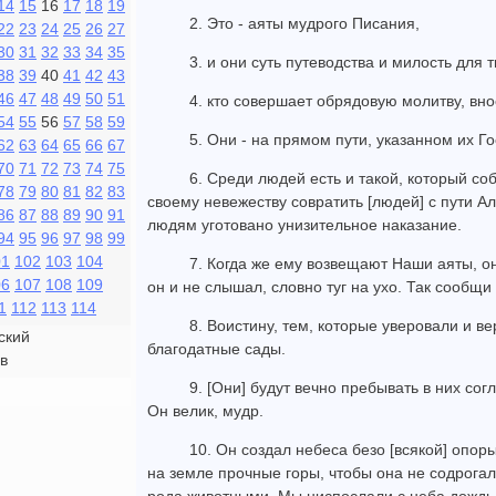
14
15
16
17
18
19
2. Это - аяты мудрого Писания,
22
23
24
25
26
27
30
31
32
33
34
35
3. и они суть путеводства и милость для 
38
39
40
41
42
43
46
47
48
49
50
51
4. кто совершает обрядовую молитву, вно
54
55
56
57
58
59
5. Они - на прямом пути, указанном их Г
62
63
64
65
66
67
70
71
72
73
74
75
6. Среди людей есть и такой, который со
78
79
80
81
82
83
своему невежеству совратить [людей] с пути А
86
87
88
89
90
91
людям уготовано унизительное наказание.
94
95
96
97
98
99
01
102
103
104
7. Когда же ему возвещают Наши аяты, о
06
107
108
109
он и не слышал, словно туг на ухо. Так сообщи
1
112
113
114
8. Воистину, тем, которые уверовали и в
ский
благодатные сады.
в
9. [Они] будут вечно пребывать в них с
Он велик, мудр.
10. Он создал небеса безо [всякой] опоры
на земле прочные горы, чтобы она не содрогал