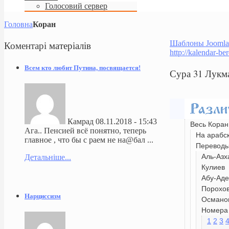
Голосовий сервер
Головна
Коран
Коментарі
матеріалів
Шаблоны Joomla
http://kalendar-be
Всем кто любит Путина, посвящается!
Сура 31 Лукм
Камрад
08.11.2018 - 15:43
Весь Коран
Ага.. Пенсией всё понятно, теперь
На арабс
главное , что бы с раем не на@бал ...
Перевод
Аль-Азх
Детальніше...
Кулиев
Абу-Аде
Порохо
Нарциссизм
Османо
Номера 
1
2
3