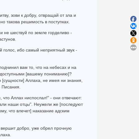
ву, зови к добру, отвращай от зла и
нно такова решимость в поступках.
и не шествуй по земле горделиво -
астунов.
 голос, ибо самый неприятный звук -
подчинил вам то, что на небесах и на
недоступными [вашему пониманию]?
 [сущности] Аллаха, не имея ни знания,
о Писания.
м, что Аллах ниспослал!" - они отвечают:
вали наши отцы". Неужели же [последуют
ому, что влечет] наказание адским
 и вершит добро, уже обрел прочную
ллаха.