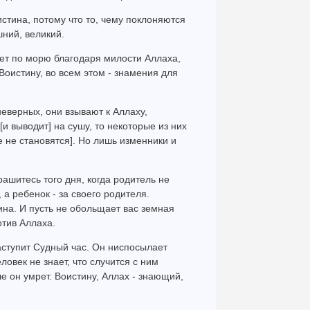
 истина, потому что то, чему поклоняются
шний, великий.
вет по морю благодаря милости Аллаха,
Воистину, во всем этом - знамения для
неверных, они взывают к Аллаху,
[и выводит] на сушу, то некоторые из них
 не становятся]. Но лишь изменники и
рашитесь того дня, когда родитель не
, а ребенок - за своего родителя.
на. И пусть не обольщает вас земная
отив Аллаха.
наступит Судный час. Он ниспосылает
еловек не знает, что случится с ним
ле он умрет. Воистину, Аллах - знающий,