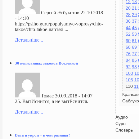
12
13
20
21
Сергей Эсбукетов
22.10.2018
28
29
- 14:10
36
37
https://psiho.guru/populyarnye-voprosy/chto-
44
45
takoe/chto-takoe-narcissi ...
52
53
Детальніше...
60
61
68
69
76
77
84
85
30 неписанных законов Вселенной
92
93
100
1
105
1
110
11
Крачков
Томас
30.09.2018 - 14:07
Саблуко
25. ВытИснится, а не вытЕснится.
Детальніше...
Аудио
Суры
Словарь
Вата и укроп – в чем разница?