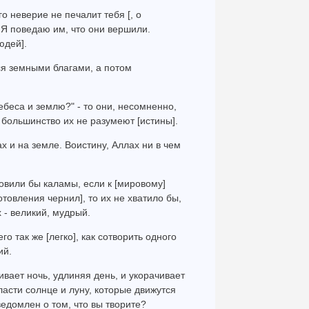
го неверие не печалит тебя [, о
 Я поведаю им, что они вершили.
юдей].
ся земными благами, а потом
ебеса и землю?" - то они, несомненно,
о большинство их не разумеют [истины].
х и на земле. Воистину, Аллах ни в чем
товили бы каламы, если к [мировому]
товления чернил], то их не хватило бы,
 - великий, мудрый.
го так же [легко], как сотворить одного
ий.
ивает ночь, удлиняя день, и укорачивает
ласти солнце и луну, которые движутся
ведомлен о том, что вы творите?