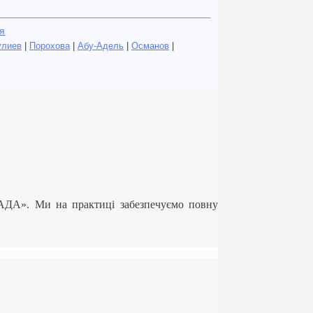
я
улиев
|
Порохова
|
Абу-Адель
|
Османов
|
ЛАДА». Ми на практиці забезпечуємо повну