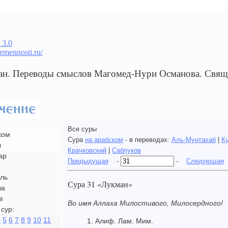
 3.0
remennosti.ru/
ан. Переводы смыслов Магомед-Нури Османова. Свя
Все суры
ком
Сура
на арабском
- в переводах:
Аль-Мунтахаб
|
К
ы
Крачковский
|
Саблуков
ар
Предыдущая
-
-
Следующая
ль
Сура 31 «Лукман»
ва
в
Во имя Аллаха Милостивого, Милосердного!
сур:
4
5
6
7
8
9
10
11
1. Алиф. Лам. Мим.