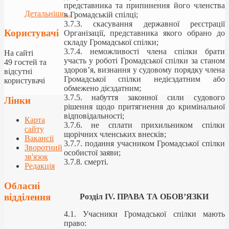
представника та припинення його членства
Детальніше...
в Громадській спілці;
3.7.3. скасування державної реєстрації
Користувачі
Організації, представника якого обрано до
складу Громадської спілки;
3.7.4. неможливості члена спілки брати
На сайті
участь у роботі Громадської спілки за станом
49 гостей та
здоров’я, визнання у судовому порядку члена
відсутні
Громадської спілки недієздатним або
користувачі
обмежено дієздатним;
3.7.5. набуття законної сили судового
Лінки
рішення щодо притягнення до кримінальної
відповідальності;
Карта
3.7.6. не сплати прихильником спілки
сайту
щорічних членських внесків;
Вакансії
3.7.7. подання учасником Громадської спілки
Зворотний
особистої заяви;
зв'язок
3.7.8. смерті.
Редакція
Обласні
відділення
Розділ
ІV
. ПРАВА ТА ОБОВ’ЯЗКИ
4.1. Учасники Громадської спілки мають
право: