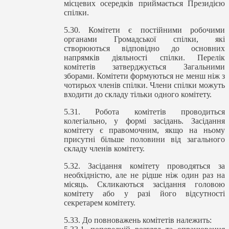
місцевих осередків приймається Президією
спілки.
5.30. Комітети є постійними робочими
органами Громадської спілки, які
створюються відповідно до основних
напрямків діяльності спілки. Перелік
комітетів затверджується Загальними
зборами. Комітети формуються не менш ніж з
чотирьох членів спілки. Члени спілки можуть
входити до складу тільки одного комітету.
5.31. Робота комітетів проводиться
колегіально, у формі засідань. Засідання
комітету є правомочним, якщо на ньому
присутні більше половини від загального
складу членів комітету.
5.32. Засідання комітету проводяться за
необхідністю, але не рідше ніж один раз на
місяць. Скликаються засідання головою
комітету або у разі його відсутності
секретарем комітету.
5.33. До повноважень комітетів належить: