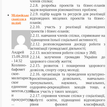
членів спілки;
2.2.8. розробка проектів та бізнес-планів
задля вирішення різноманітних проблем;
2.2.9. підбір кадрів та ресурсів для реалізації
Міліцейське
відповідних місцевих проектів та бізнес-
свавілля в
планів;
поліції
2.2.10. участь у реалізації відповідних
проектів і бізнес-планів;
2.2.11. навчання членів спілки, спрямоване на
підвищення їхньої соціальної активності;
2.2.12. розповсюдження досвіду роботи з
активізації громадської діяльності;
Андрей
2.2.13. висвітлення роботи спілки у ЗМІ;
15.09.2018
2.2.14. залучення громадян України до
- 14:32
здорового способу життя;
Козлино-
2.2.15. розвиток і поширення здорового
бафомет
дозвілля, спорту серед молоді;
ское-
2.2.16. організація та проведення культурно-
милитарист
просвітницьких, дозвільних, навчально-
ское
тренувальних, наукових, змагальних,
единение
оздоровчо-рекреаційних заходів тощо, а
ментов,судей
також участь у таких заходах;
и
2.2.17. сприяння членам спілки у соціалізації,
прокуратуры
здобутті освіти, підвищенні відповідного
...
рівня фахової класифікації,