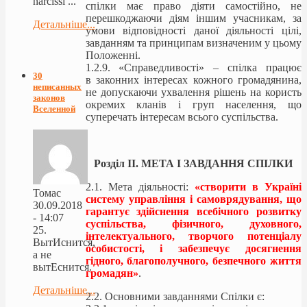
narcissi ...
спілки має право діяти самостійно, не
перешкоджаючи діям іншим учасникам, за
Детальніше...
умови відповідності даної діяльності цілі,
завданням та принципам визначеним у цьому
Положенні.
1.2.9. «Справедливості» – спілка працює
30
в законних інтересах кожного громадянина,
неписанных
не допускаючи ухвалення рішень на користь
законов
окремих кланів і груп населення, що
Вселенной
суперечать інтересам всього суспільства.
Розділ IІ. МЕТА І ЗАВДАННЯ СПІЛКИ
2.1. Мета діяльності:
«створити в Україні
Томас
систему управління і самоврядування, що
30.09.2018
гарантує здійснення всебічного розвитку
- 14:07
суспільства, фізичного, духовного,
25.
інтелектуального, творчого потенціалу
ВытИснится,
особистості, і забезпечує досягнення
а не
гідного, благополучного, безпечного життя
вытЕснится.
громадян»
.
Детальніше...
2.2. Основними завданнями Спілки є: