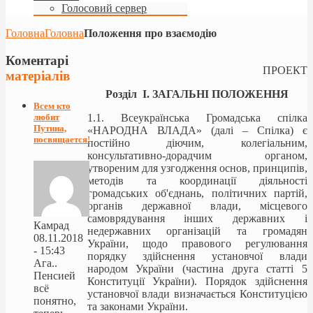
Голосовий сервер
Головна
Головна
Положення про взаємодію
Коментарі
ПРОЕКТ
матеріалів
Розділ I. ЗАГАЛЬНІ ПОЛОЖЕННЯ
Всем кто
1.1. Всеукраїнська Громадська спілка
любит
Путина,
«НАРОДНА ВЛАДА» (далі – Спілка) є
посвящается!
постійно діючим, колегіальним,
консультативно-дорадчим органом,
утвореним для узгодження основ, принципів,
методів та координації діяльності
громадських
об'єднань
, політичних партій,
органів державної влади, місцевого
самоврядування інших державних і
Камрад
недержавних організацій та громадян
08.11.2018
України, щодо правового регулювання
- 15:43
порядку здійснення установчої влади
Ага..
народом України (частина друга статті 5
Пенсией
Конституції України). Порядок здійснення
всё
установчої влади визначається Конституцією
понятно,
та законами України.