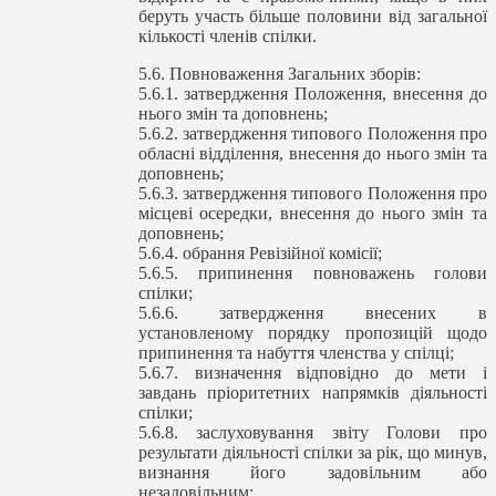
беруть участь більше половини від загальної
кількості членів спілки.
5.6. Повноваження Загальних зборів:
5.6.1. затвердження Положення, внесення до
нього змін та доповнень;
5.6.2. затвердження типового Положення про
обласні відділення, внесення до нього змін та
доповнень;
5.6.3. затвердження типового Положення про
місцеві осередки, внесення до нього змін та
доповнень;
5.6.4. обрання Ревізійної комісії;
5.6.5. припинення повноважень голови
спілки;
5.6.6. затвердження внесених в
установленому порядку пропозицій щодо
припинення та набуття членства у спілці;
5.6.7. визначення відповідно до мети і
завдань пріоритетних напрямків діяльності
спілки;
5.6.8. заслуховування звіту Голови про
результати діяльності спілки за рік, що минув,
визнання його задовільним або
незадовільним;