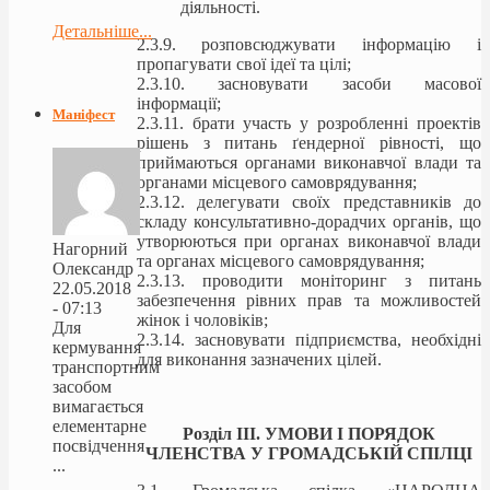
діяльності.
Детальніше...
2.3.9. розповсюджувати інформацію і
пропагувати свої ідеї та цілі;
2.3.10. засновувати засоби масової
інформації;
Маніфест
2.3.11. брати участь у розробленні проектів
рішень з питань ґендерної рівності, що
приймаються органами виконавчої влади та
органами місцевого самоврядування;
2.3.12. делегувати своїх представників до
складу консультативно-дорадчих органів, що
утворюються при органах виконавчої влади
Нагорний
та органах місцевого самоврядування;
Олександр
2.3.13. проводити моніторинг з питань
22.05.2018
забезпечення рівних прав та можливостей
- 07:13
жінок і чоловіків;
Для
2.3.14. засновувати підприємства, необхідні
кермування
для виконання зазначених цілей.
транспортним
засобом
вимагається
елементарне
Розділ IІІ. УМОВИ І ПОРЯДОК
посвідчення
ЧЛЕНСТВА У ГРОМАДСЬКІЙ СПІЛЦІ
...