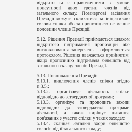
відкрито та є правомочними за умови
присутності двох третин членів від
загального складу. Позачергові засідання
Президії можуть скликатися за ініціативою
голови спілки або за пропозицією не менше
половини членів Президії.
5.12. Рішення Президії приймаються шляхом
відкритого підтримання пропозицій або
висловлювання заперечень і оформлюється
протоколом. Рішення вважається прийнятим,
якщо пропозицію підтримала більшість від
загального складу членів Президії.
5.13. Повноваження Президії:
5.13.1. виключення членів спілки згідно
п.3.5.;
5.13.2. організовує діяльность спілки
відповідно до затвердженої програми;
5.13.3. організує та проводить заходи
відповідно до затвердженої програми
діяльності, а також вирішує питання,
пов'язаних з участю спілки у таких заходах;
5.13.4. скликає Загальні збори більшістю
голосів від її загального складу;