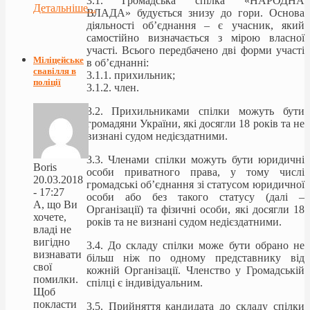
3.1. Громадська спілка «НАРОДНА
Детальніше...
ВЛАДА» будується знизу до гори. Основа
діяльності об’єднання – є учасник, який
самостійно визначається з мірою власної
участі. Всього передбачено дві форми участі
Міліцейське
в об’єднанні:
свавілля в
3.1.1. прихильник;
поліції
3.1.2. член.
3.2. Прихильниками спілки можуть бути
громадяни України, які досягли 18 років та не
визнані судом недієздатними.
3.3. Членами спілки можуть бути юридичні
Boris
особи приватного права, у тому числі
20.03.2018
громадські об’єднання зі статусом юридичної
- 17:27
особи або без такого статусу (далі –
А, що Ви
Організації) та фізичні особи, які досягли 18
хочете,
років та не визнані судом недієздатними.
владі не
вигідно
3.4. До складу спілки може бути обрано не
визнавати
більш ніж по одному представнику від
свої
кожній Організації. Членство у Громадській
помилки.
спілці є індивідуальним.
Щоб
покласти
3.5. Прийняття кандидата до складу спілки