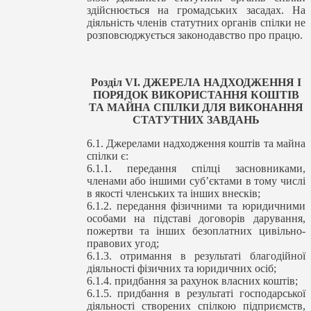
здійснюється на громадських засадах. На
діяльність членів статутних органів спілки не
розповсюджується законодавство про працю.
Розділ V
І
. ДЖЕРЕЛА НАДХОДЖЕННЯ І
ПОРЯДОК ВИКОРИСТАННЯ КОШТІВ
ТА МАЙНА СПІЛКИ ДЛЯ ВИКОНАННЯ
СТАТУТНИХ ЗАВДАНЬ
6.1. Джерелами надходження коштів та майна
спілки є:
6.1.1. передання спілці засновниками,
членами або іншими суб’єктами в тому числі
в якості членських та інших внесків;
6.1.2. передання фізичними та юридичними
особами на підставі договорів дарування,
пожертви та інших безоплатних цивільно-
правових угод;
6.1.3. отримання в результаті благодійної
діяльності фізичних та юридичних осіб;
6.1.4. придбання за рахунок власних коштів;
6.1.5. придбання в результаті господарської
діяльності створених спілкою підприємств,