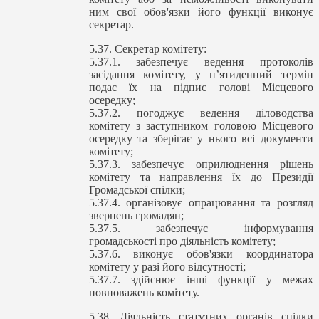
ним свої обов'язки його функції виконує
секретар.
5.37. Секретар комітету:
5.37.1. забезпечує ведення протоколів
засідання комітету, у п’ятиденний термін
подає їх на підпис голові Місцевого
осередку;
5.37.2. погоджує ведення діловодства
комітету з заступником головою Місцевого
осередку та зберігає у нього всі документи
комітету;
5.37.3. забезпечує оприлюднення рішень
комітету та направлення їх до Президії
Громадської спілки;
5.37.4. організовує опрацювання та розгляд
звернень громадян;
5.37.5. забезпечує інформування
громадськості про діяльність комітету;
5.37.6. виконує обов'язки координатора
комітету у разі його відсутності;
5.37.7. здійснює інші функції у межах
повноважень комітету.
5.38. Діяльність статутних органів спілки