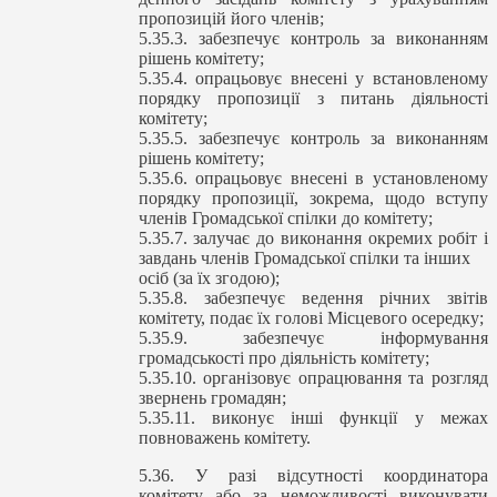
пропозицій його членів;
5.35.3. забезпечує контроль за виконанням
рішень комітету;
5.35.4. опрацьовує внесені у встановленому
порядку пропозиції з питань діяльності
комітету;
5.35.5. забезпечує контроль за виконанням
рішень комітету;
5.35.6. опрацьовує внесені в установленому
порядку пропозиції, зокрема, щодо вступу
членів Громадської спілки до комітету;
5.35.7. залучає до виконання окремих робіт і
завдань членів Громадської спілки та інших
осіб (за їх згодою);
5.35.8. забезпечує ведення річних звітів
комітету, подає їх голові Місцевого осередку;
5.35.9. забезпечує інформування
громадськості про діяльність комітету;
5.35.10. організовує опрацювання та розгляд
звернень громадян;
5.35.11. виконує інші функції у межах
повноважень комітету.
5.36. У разі відсутності координатора
комітету або за неможливості виконувати