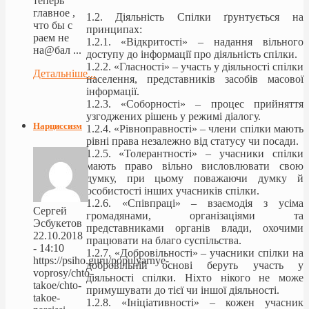
теперь
главное ,
1.2. Діяльність Спілки ґрунтується на
что бы с
принципах:
раем не
1.2.1. «Відкритості» – надання вільного
на@бал ...
доступу до інформації про діяльність спілки.
1.2.2. «Гласності» – участь у діяльності спілки
Детальніше...
населення, представників засобів масової
інформації.
1.2.3. «Соборності» – процес прийняття
узгоджених рішень у режимі діалогу.
Нарциссизм
1.2.4. «Рівноправності» – члени спілки мають
рівні права незалежно від статусу чи посади.
1.2.5. «Толерантності» – учасники спілки
мають право вільно висловлювати свою
думку, при цьому поважаючи думку й
особистості інших учасників спілки.
1.2.6. «Співпраці» – взаємодія з усіма
Сергей
громадянами, організаціями та
Эсбукетов
представниками органів влади, охочими
22.10.2018
працювати на благо суспільства.
- 14:10
1.2.7. «Добровільності» – учасники спілки на
https://psiho.guru/populyarnye-
добровільній основі беруть участь у
voprosy/chto-
діяльності спілки. Ніхто нікого не може
takoe/chto-
примушувати до тієї чи іншої діяльності.
takoe-
1.2.8. «Ініціативності» – кожен учасник