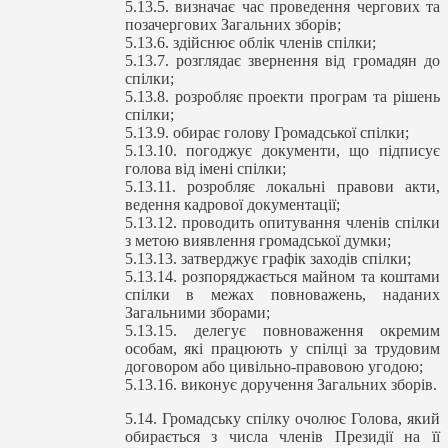
5.13.5. визначає час проведення чергових та
позачергових Загальних зборів;
5.13.6. здійснює облік членів спілки;
5.13.7. розглядає звернення від громадян до
спілки;
5.13.8. розробляє проекти програм та рішень
спілки;
5.13.9. обирає голову Громадської спілки;
5.13.10. погоджує документи, що підписує
голова від імені спілки;
5.13.11. розробляє локальні правови акти,
ведення кадрової документації;
5.13.12. проводить опитування членів спілки
з метою виявлення громадської думки;
5.13.13. затверджує графік заходів спілки;
5.13.14. розпоряджається майном та коштами
спілки в межах повноважень, наданих
Загальними зборами;
5.13.15. делегує повноваження окремим
особам, які працюють у спілці за трудовим
договором або цивільно-правовою угодою;
5.13.16. виконує доручення Загальних зборів.
5.14. Громадську спілку очолює Голова, який
обирається з числа членів Президії на її