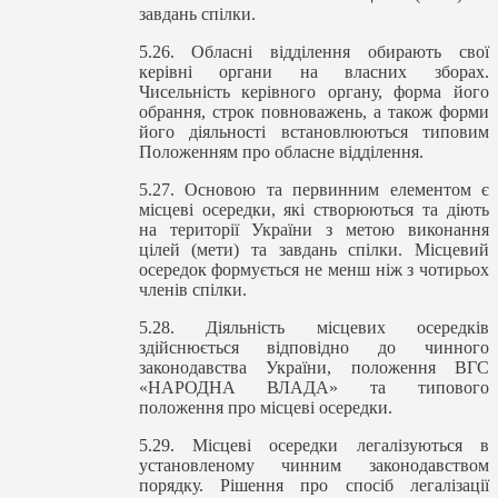
завдань спілки.
5.26. Обласні відділення обирають свої
керівні органи на власних зборах.
Чисельність керівного органу, форма його
обрання, строк повноважень, а також форми
його діяльності встановлюються типовим
Положенням про обласне відділення.
5.27. Основою та первинним елементом є
місцеві осередки, які створюються та діють
на території України з метою виконання
цілей (мети) та завдань спілки. Місцевий
осередок формується не менш ніж з чотирьох
членів спілки.
5.28. Діяльність місцевих осередків
здійснюється відповідно до чинного
законодавства України, положення ВГС
«НАРОДНА ВЛАДА» та типового
положення про місцеві осередки.
5.29. Місцеві осередки легалізуються в
установленому чинним законодавством
порядку. Рішення про спосіб легалізації