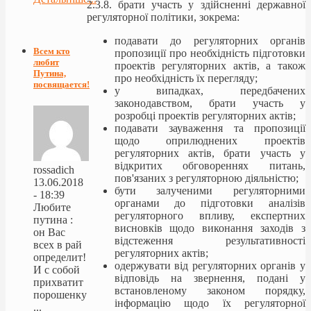
2.3.8. брати участь у здійсненні державної
регуляторної політики, зокрема:
подавати до регуляторних органів
Всем кто
пропозиції про необхідність підготовки
любит
проектів регуляторних актів, а також
Путина,
про необхідність їх перегляду;
посвящается!
у випадках, передбачених
законодавством, брати участь у
розробці проектів регуляторних актів;
подавати зауваження та пропозиції
щодо оприлюднених проектів
регуляторних актів, брати участь у
відкритих обговореннях питань,
rossadich
пов'язаних з регуляторною діяльністю;
13.06.2018
бути залученими регуляторними
- 18:39
органами до підготовки аналізів
Любите
регуляторного впливу, експертних
путина :
висновків щодо виконання заходів з
он Вас
відстеження результативності
всех в рай
регуляторних актів;
определит!
одержувати від регуляторних органів у
И с собой
відповідь на звернення, подані у
прихватит
встановленому законом порядку,
порошенку
інформацію щодо їх регуляторної
...