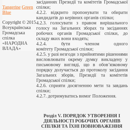
засіданнях Президії та комітетів Громадської
Tangerine
Green
спілки;
Blue
4.2.2. відкрито пропонувати та обирати
кандидатів до керівних органів спілки;
Copyright © 2015
4.2.3. голосувати з правом вирішального
Всеукраїнська
голосу на Загальних зборах та засіданнях
Громадська
робочих органів Громадської спілки, до
спілка
складу яких вони входять;
«НАРОДНА
4.2.4. бути членом одного
ВЛАДА»
комітету Громадської спілки;
4.2.5. у разі незгоди з прийнятими рішеннями
висловлювати окрему думку викладену у
письмовому вигляді, що в обов’язковому
порядку долучається до протоколу засідання
Загальних зборів, Президії та комітетів
Громадської спілки;
4.2.6. сприяти досягненню мети та завдань
спілки;
4.2.7. дотримуватись вимог Положення.
Розділ V.
ПОРЯДОК УТВОРЕННЯ І
ДІЯЛЬНОСТІ РОБОЧИХ ОРГАНІВ
СПІЛКИ ТА ЇХНІ ПОВНОВАЖЕННЯ