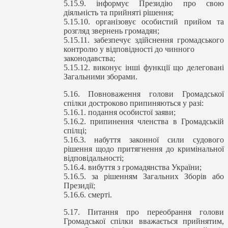
5.15.9. інформує Президію про свою
діяльність та прийняті рішення;
5.15.10. організовує особистий прийом та
розгляд звернень громадян;
5.15.11. забезпечує здійснення громадського
контролю у відповідності до чинного
законодавства;
5.15.12. виконує інші функції що делеговані
Загальними зборами.
5.16. Повноваження голови Громадської
спілки достроково припиняються у разі:
5.16.1. подання особистої заяви;
5.16.2. припинення членства в Громадській
спілці;
5.16.3. набуття законної сили судового
рішення щодо притягнення до кримінальної
відповідальності;
5.16.4. вибуття з громадянства України;
5.16.5. за рішенням Загальних Зборів або
Президії;
5.16.6. смерті.
5.17. Питання про переобрання голови
Громадської спілки вважається прийнятим,