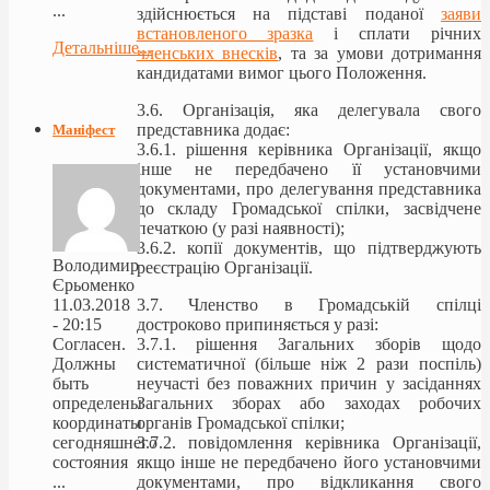
...
здійснюється на підставі поданої
заяви
встановленого зразка
і сплати річних
Детальніше...
членських внесків
, та за умови дотримання
кандидатами вимог цього Положення.
3.6. Організація, яка делегувала свого
представника додає:
Маніфест
3.6.1. рішення керівника Організації, якщо
інше не передбачено її установчими
документами, про делегування представника
до складу Громадської спілки, засвідчене
печаткою (у разі наявності);
3.6.2. копії документів, що підтверджують
Володимир
реєстрацію Організації.
Єрьоменко
11.03.2018
3.7. Членство в Громадській спілці
- 20:15
достроково припиняється у разі:
Согласен.
3.7.1. рішення Загальних зборів щодо
Должны
систематичної (більше ніж 2 рази поспіль)
быть
неучасті без поважних причин у засіданнях
определены
Загальних зборах або заходах робочих
координаты
органів Громадської спілки;
сегодняшнего
3.7.2. повідомлення керівника Організації,
состояния
якщо інше не передбачено його установчими
...
документами, про відкликання свого