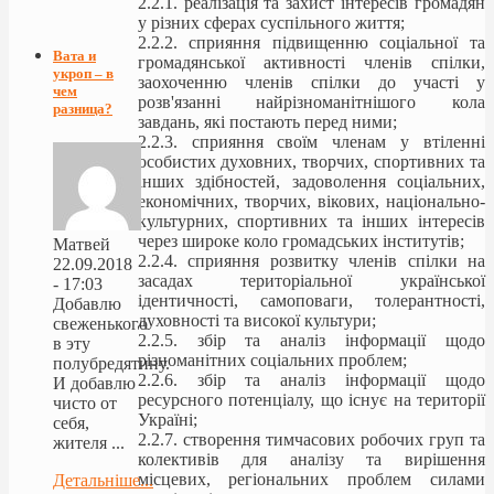
2.2.1. реалізація та захист інтересів громадян
у різних сферах суспільного життя;
2.2.2. сприяння підвищенню соціальної та
Вата и
громадянської активності членів спілки,
укроп – в
заохоченню членів спілки до участі у
чем
розв'язанні найрізноманітнішого кола
разница?
завдань, які постають перед ними;
2.2.3. сприяння своїм членам у втіленні
особистих духовних, творчих, спортивних та
інших здібностей, задоволення соціальних,
економічних, творчих, вікових, національно-
культурних, спортивних та інших інтересів
через широке коло громадських інститутів;
Матвей
2.2.4. сприяння розвитку членів спілки на
22.09.2018
засадах територіальної української
- 17:03
ідентичності, самоповаги, толерантності,
Добавлю
духовності та високої культури;
свеженького
2.2.5. збір та аналіз інформації щодо
в эту
різноманітних соціальних проблем;
полубредятину.
2.2.6. збір та аналіз інформації щодо
И добавлю
ресурсного потенціалу, що існує на території
чисто от
Україні;
себя,
2.2.7. створення тимчасових робочих груп та
жителя ...
колективів для аналізу та вирішення
місцевих, регіональних проблем силами
Детальніше...