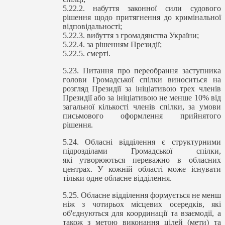
5.22.2. набуття законної сили судового
рішення щодо притягнення до кримінальної
відповідальності;
5.22.3. вибуття з громадянства України;
5.22.4. за рішенням Президії;
5.22.5. смерті.
5.23. Питання про переобрання заступника
голови Громадської спілки виноситься на
розгляд Президії за ініціативою трех членів
Президії або за ініціативою не менше 10% від
загальної кількості членів спілки, за умови
письмового оформлення прийнятого
рішення.
5.24. Обласні відділення є структурними
підрозділами Громадської спілки,
які утворюються переважно в обласних
центрах. У кожній області може існувати
тільки одне обласне відділення.
5.25. Обласне відділення формується не менш
ніж з чотирьох місцевих осередків, які
об'єднуються для координації та взаємодії, а
також з метою виконання цілей (мети) та