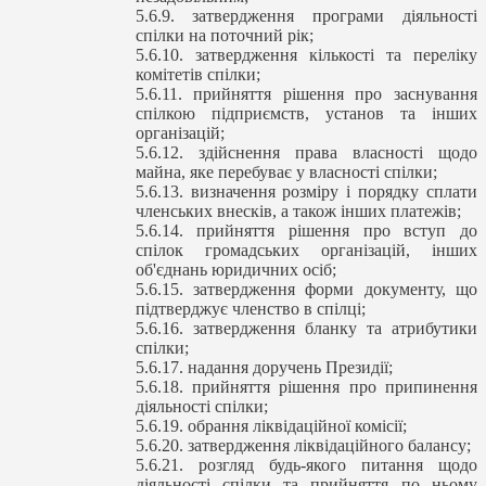
5.6.9. затвердження програми діяльності
спілки на поточний рік;
5.6.10. затвердження кількості та переліку
комітетів спілки;
5.6.11. прийняття рішення про заснування
спілкою підприємств, установ та інших
організацій;
5.6.12. здійснення права власності щодо
майна, яке перебуває у власності спілки;
5.6.13. визначення розміру і порядку сплати
членських внесків, а також інших платежів;
5.6.14. прийняття рішення про вступ до
спілок громадських організацій, інших
об'єднань юридичних осіб;
5.6.15. затвердження форми документу, що
підтверджує членство в спілці;
5.6.16. затвердження бланку та атрибутики
спілки;
5.6.17. надання доручень Президії;
5.6.18. прийняття рішення про припинення
діяльності спілки;
5.6.19. обрання ліквідаційної комісії;
5.6.20. затвердження ліквідаційного балансу;
5.6.21. розгляд будь-якого питання щодо
діяльності спілки та прийняття по ньому