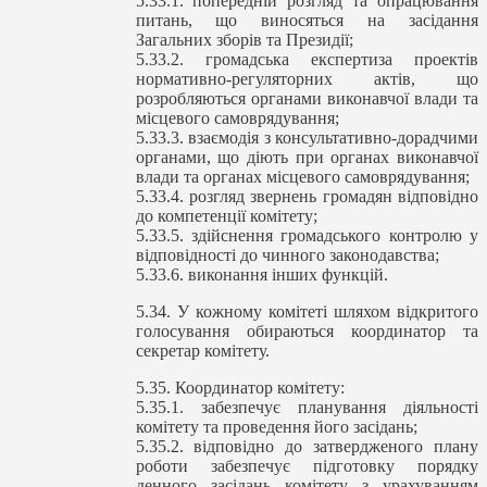
5.33.1. попередній розгляд та опрацювання
питань, що виносяться на засідання
Загальних зборів та Президії;
5.33.2. громадська експертиза проектів
нормативно-регуляторних актів, що
розробляються органами виконавчої влади та
місцевого самоврядування;
5.33.3. взаємодія з консультативно-дорадчими
органами, що діють при органах виконавчої
влади та органах місцевого самоврядування;
5.33.4. розгляд звернень громадян відповідно
до компетенції комітету;
5.33.5. здійснення громадського контролю у
відповідності до чинного законодавства;
5.33.6. виконання інших функцій.
5.34. У кожному комітеті шляхом відкритого
голосування обираються координатор та
секретар комітету.
5.35. Координатор комітету:
5.35.1. забезпечує планування діяльності
комітету та проведення його засідань;
5.35.2. відповідно до затвердженого плану
роботи забезпечує підготовку порядку
денного засідань комітету з урахуванням