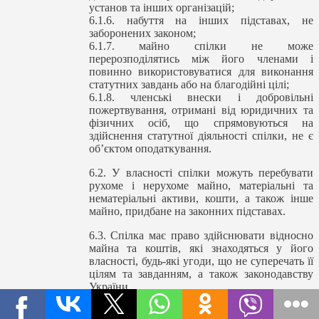
установ та інших організацій;
6.1.6. набуття на інших підставах, не
заборонених законом;
6.1.7. майно спілки не може
перерозподілятись між його членами і
повинно використовуватися для виконання
статутних завдань або на благодійні цілі;
6.1.8. членські внески і добровільні
пожертвування, отримані від юридичних та
фізичних осіб, що спрямовуються на
здійснення статутної діяльності спілки, не є
об’єктом оподаткування.
6.2. У власності спілки можуть перебувати
рухоме і нерухоме майно, матеріальні та
нематеріальні активи, кошти, а також інше
майно, придбане на законних підставах.
6.3. Спілка має право здійснювати відносно
майна та коштів, які знаходяться у його
власності, будь-які угоди, що не суперечать її
цілям та завданням, а також законодавству
України.
6.4. Спілка набуває право власності у