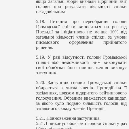
якщо Загальні збори визнали щорічний звіт
голови про результати діяльності спілки
незадовільним.
5.18. Питання про переобрання голови
Громадської спілки виноситься на розгляд
Президії за ініціативою не менше 10% від
загальної кількості членів спілки, за умови
письмового оформлення прийнятого
рішення.
5.19. У разі відсутності голови Громадської
спілки або неможливості ним виконувати
свої обов'язки його повноваження виконує
заступник.
5.20. Заступник голови Громадської спілки
обирається з числа членів Президії на її
засіданнях, шляхом відкритого рейтингового
голосування. Обраним вважається кандидат,
за якого було подано більшість голосів від
загального складу членів Президії.
5.21. Повноваження заступника:
5.21.1. виконує обов'язки голови спілки у раз
і його відсутності;