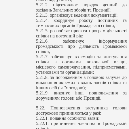
5.21.2. підготовлює порядок денний до
засідань Загальних зборів та Президії;
5.21.3. організовує ведення документації;
5.21.4. координує роботу постійних та
тимчасових органів Громадської спілки;
5.21.5. розробляє проекти програм діяльності
спілки на поточний рік;
5.21.6. забезпечує інформування
громадськості про діяльність Громадської
спілки;
5.21.7. забезпечує взаємодію та листування
спілки з органами виконавчої влади,
місцевого самоврядування, підприємствами,
установами та організаціями;
5.21.8. за погодженням з головою залучає до
виконання окремих завдань членів спілки та
інших осіб (за їх згодою);
5.21.9. виконує інші повноваження за
дорученням голови або Президії.
5.22. Повноваження заступника голови
достроково припиняються у разі:
5.22.1. подання особистої заяви;
5.22.1. припинення членства в Громадській
спілці;