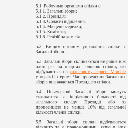
5.1. Робочими органами спілки є:
5.1.1. Загальні збори;
5.1.2. Президія;
5.1.3. Обласні відділення;
5.1.4. Місцеві осередки;
5.1.5. Комітети;
5.1.6. Ревізійна комісія.
5.2. Вищим органом управління спілки є
Загальні збори.
5.3. Загальні збори скликаються не рідше ніж
один раз на квартал головою спілки, які
відбуваються на
голосовому сервері Mumble
у мережі інтернет. Час проведення Загальних
зборів визначається Президією спілки.
5.4. Позачергові Загальні збори можуть
скликатися за ініціативою більшості від
загального складу Президії або за
пропозицією не менше 10% від загальної
кількості членів спілки.
5.5. Загальні збори спілки відбуваються
відкрито та є правомочними, якщо в них