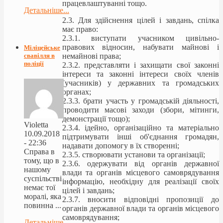
працевлаштуванні тощо.
Детальніше...
2.3. Для здійснення цілей і завдань, спілка
має право:
2.3.1. виступати учасником цивільно-
правових відносин, набувати майнові і
Міліцейське
свавілля в
немайнові права;
поліції
2.3.2. представляти і захищати свої законні
інтереси та законні інтереси своїх членів
(учасників) у державних та громадських
органах;
2.3.3. брати участь у громадській діяльності,
проводити масові заходи (збори, мітинги,
демонстрації тощо);
Violetta
2.3.4. ідейно, організаційно та матеріально
10.09.2018
підтримувати інші об'єднання громадян,
- 22:36
надавати допомогу в їх створенні;
Справа в
2.3.5. створювати установи та організації;
тому, що в
2.3.6. одержувати від органів державної
нашому
влади та органів місцевого самоврядування
суспільстві
інформацію, необхідну для реалізації своїх
немає тої
цілей і завдань;
моралі, яка
2.3.7. вносити відповідні пропозиції до
повинна ...
органів державної влади та органів місцевого
самоврядування;
Детальніше...