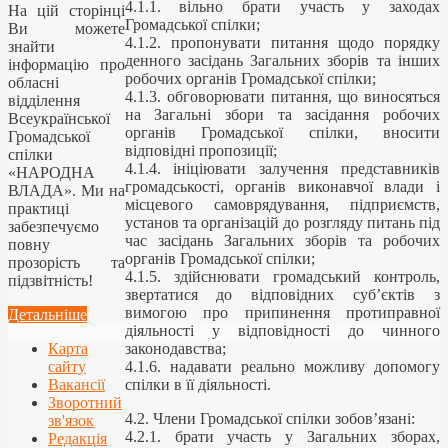
4.1.1. вільно брати участь у заходах
На цій сторінці
Громадської спілки;
Ви можете
4.1.2. пропонувати питання щодо порядку
знайти
денного засідань Загальних зборів та інших
інформацію про
робочих органів Громадської спілки;
обласні
4.1.3. обговорювати питання, що виносяться
відділення
на Загальні збори та засідання робочих
Всеукраїнської
органів Громадської спілки, вносити
Громадської
відповідні пропозиції;
спілки
4.1.4. ініціювати залучення представників
«НАРОДНА
громадськості, органів виконавчої влади і
ВЛАДА». Ми на
місцевого самоврядування, підприємств,
практиці
установ та організацій до розгляду питань під
забезпечуємо
час засідань Загальних зборів та робочих
повну
органів Громадської спілки;
прозорість та
4.1.5. здійснювати громадський контроль,
підзвітність!
звертатися до відповідних суб’єктів з
вимогою про припинення протиправної
Детальніше
діяльності у відповідності до чинного
Карта
законодавства;
сайту
4.1.6. надавати реально можливу допомогу
Вакансії
спілки в її діяльності.
Зворотний
4.2. Члени Громадської спілки зобов’язані:
зв'язок
4.2.1. брати участь у Загальних зборах,
Редакція