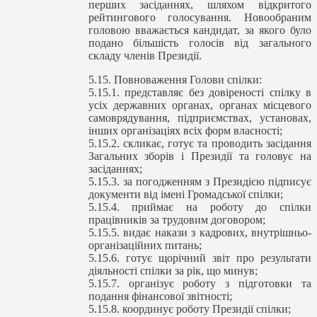
перших засіданнях, шляхом відкритого
рейтингового голосування. Новообраним
головою вважається кандидат, за якого було
подано більшість голосів від загального
складу членів Президії.
5.15. Повноваження Голови спілки:
5.15.1. представляє без довіреності спілку в
усіх державних органах, органах місцевого
самоврядування, підприємствах, установах,
інших організаціях всіх форм власності;
5.15.2. скликає, готує та проводить засідання
Загальних зборів і Президії та головує на
засіданнях;
5.15.3. за погодженням з Президією підписує
документи від імені Громадської спілки;
5.15.4. приймає на роботу до спілки
працівників за трудовим договором;
5.15.5. видає накази з кадрових, внутрішньо-
організаційних питань;
5.15.6. готує щорічний звіт про результати
діяльності спілки за рік, що минув;
5.15.7. організує роботу з підготовки та
подання фінансової звітності;
5.15.8. координує роботу Президії спілки;