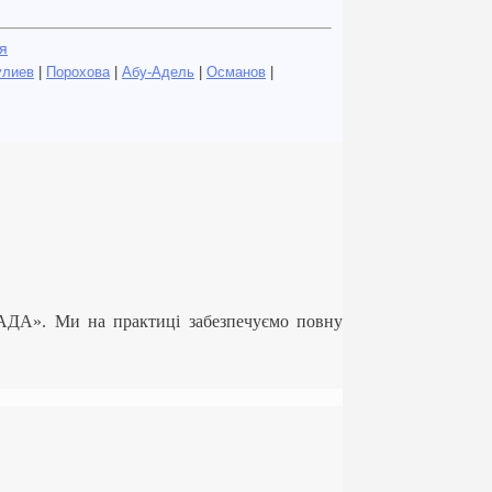
я
улиев
|
Порохова
|
Абу-Адель
|
Османов
|
ЛАДА». Ми на практиці забезпечуємо повну