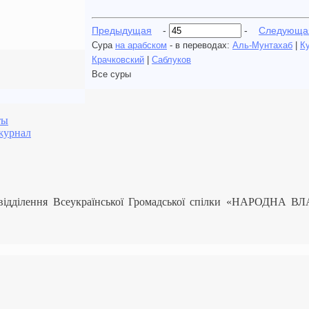
Предыдущая
-
-
Следующа
Сура
на арабском
- в переводах:
Аль-Мунтахаб
|
К
Крачковский
|
Саблуков
Все суры
ты
журнал
 відділення Всеукраїнської Громадської спілки «НАРОДНА В