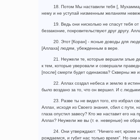
18. Потом Мы наставили тебя [, Мухаммад
нему и не уступай низменным желаниям невеж
19. Ведь они нисколько не спасут тебя от 
беззаконие, покровительствуют друг другу. Алл
20. Этот [Коран] - ясные доводы для люд
[Аллаха] людям, убежденным в вере.
21. Неужели те, которые вершили злые д
к тем, которые уверовали и совершали праведны
[после] смерти будет одинакова? Скверны же и
22. Аллах создал небеса и землю в истин
было воздано за то, что он вершил. И с людьм
23. Разве ты не видел того, кто избрал 
Аллах, исходя из Своего знания, сбил с пути, н
глаза опустил завесу? Кто же наставит его на п
Аллах? Неужели же вы (т. е. неверные) не обр
24. Они утверждают: "Ничего нет, кроме
рождаемся, и губит нас только время". Но они 