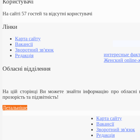
Користувачі
На сайті 57 гостей та відсутні користувачі
Лінки
Карта сайту
Вакансії
Зворотний зв'язок
интересные фак
Редакція
Женский online-
Обласні відділення
На цій сторінці Ви можете знайти інформацію про обласні
прозорість та підзвітність!
Детальніше
Карта сайту
Вакансії
Зворотний зв'язок
Редакція