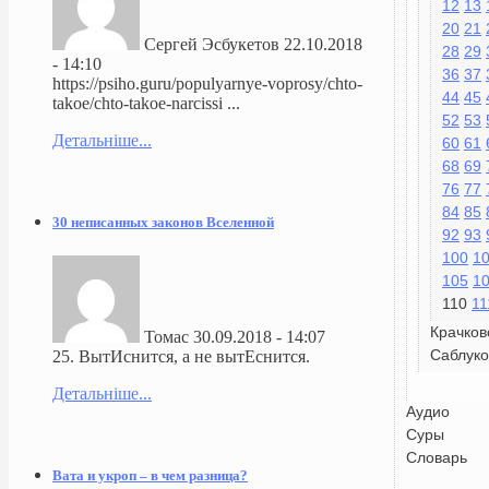
12
13
20
21
Сергей Эсбукетов
22.10.2018
28
29
- 14:10
36
37
https://psiho.guru/populyarnye-voprosy/chto-
44
45
takoe/chto-takoe-narcissi ...
52
53
Детальніше...
60
61
68
69
76
77
84
85
30 неписанных законов Вселенной
92
93
100
1
105
1
110
11
Крачков
Томас
30.09.2018 - 14:07
Саблуко
25. ВытИснится, а не вытЕснится.
Детальніше...
Аудио
Суры
Словарь
Вата и укроп – в чем разница?