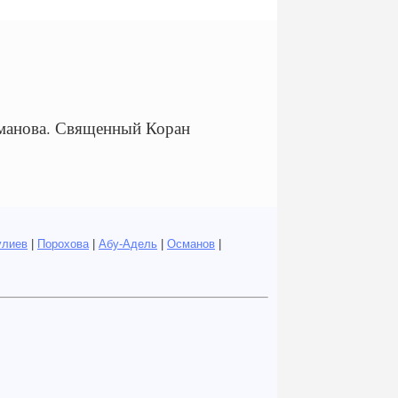
манова. Священный Коран
улиев
|
Порохова
|
Абу-Адель
|
Османов
|