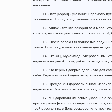
в покровители помимо Аллаха, нисколько не изб
наказание.
11. Этот [Коран] - указание к прямому пу
знамения их Господа, - уготованы им в наказа
12. Аллах - тот, кто покорил вам море, ч
корабль, чтобы вы домогались Его милости. И, 
13. Своею волею Он полностью подчинил в
земле. Воистину, в этом - знамения для люд
14. Скажи [, Мухаммад,] уверовавшим, чт
надеются на дни Аллаха, дабы Он воздал людям
15. Кто вершит добрые дела - это для само
себе. Ведь потом вы будете возвращены к ваш
16. Прежде Мы даровали сынам Исраила 
наделили их благами и возвысили над обитате
17. Мы даровали им ясные указания о вел
противоречия [в вопросах веры] после того, ка
твой рассудит их в День воскресения относител