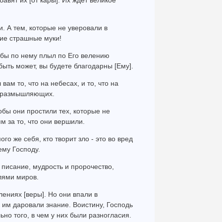
авят их [от кары]. Их ждет великое
ти. А тем, которые не уверовали в
ние страшные муки!
тобы по нему плыл по Его велению
быть может, вы будете благодарны [Ему].
ам то, что на небесах, и то, что на
ей размышляющих.
обы они простили тех, которые не
 за то, что они вершили.
го же себя, кто творит зло - это во вред
ему Господу.
писание, мудрость и пророчество,
лями миров.
ениях [веры]. Но они впали в
к им даровали знание. Воистину, Господь
ьно того, в чем у них были разногласия.