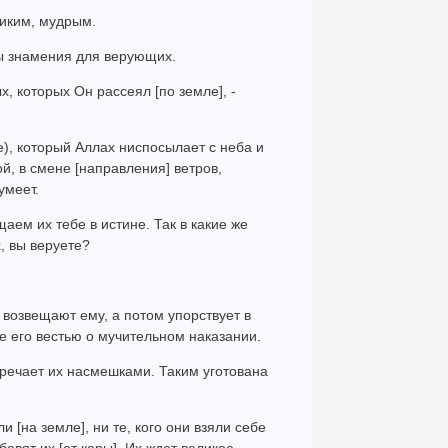
ликим, мудрым.
ны знамения для верующих.
ых, которых Он рассеял [по земле], -
жде), который Аллах ниспосылает с неба и
й, в смене [направления] ветров,
умеет.
щаем их тебе в истине. Так в какие же
, вы веруете?
 возвещают ему, а потом упорствует в
е его вестью о мучительном наказании.
тречает их насмешками. Таким уготована
ли [на земле], ни те, кого они взяли себе