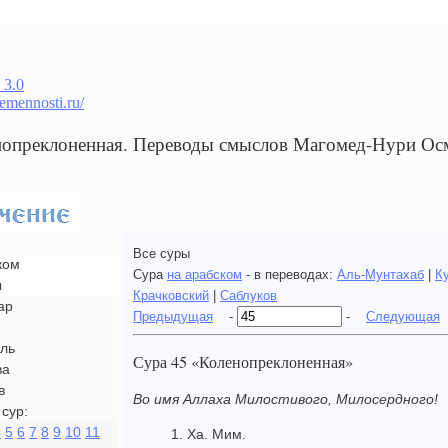
 3.0
remennosti.ru/
нопреклоненная. Переводы смыслов Магомед-Нури Ос
Все суры
ком
Сура
на арабском
- в переводах:
Аль-Мунтахаб
|
К
ы
Крачковский
|
Саблуков
ар
Предыдущая
-
-
Следующая
ль
Сура 45 «Коленопреклоненная»
ва
в
Во имя Аллаха Милостивого, Милосердного!
сур:
4
5
6
7
8
9
10
11
1. Ха. Мим.