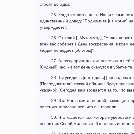
строят догадки.
25. Когда им возвещают Наши ясные аяты
единственный довод: "Поднимите [из могил] наш
утверждаете".
26. Отвечай [, Мухаммад]; "Аллах дарует
всех вас соберет в День воскресения, в коем 
людей не ведает [об этом]".
27. Аллаху принадлежит власть над небес
[Судный] час, - в тот день окажутся в убытке т
28. Ты увидишь [в тот день] [последова
[Последователи] каждой общины будут призваны
указано]: "Сегодня вам воздается за то, что вы
29. Эта Наша книга [деяний] возвещает п
велению записано все, что вы творили.
30. Что касается тех, которые уверовали
осенит их Своей милостью. Это и есть истинно