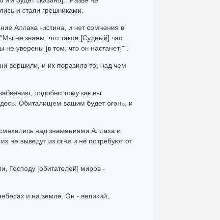
то им будет сказано]: "Разве не
лись и стали грешниками.
ание Аллаха -истина, и нет сомнения в
 "Мы не знаем, что такое [Судный] час.
ы не уверены [в том, что он настанет]"".
они вершили, и их поразило то, над чем
забвению, подобно тому как вы
здесь. Обиталищем вашим будет огонь, и
 насмехались над знамениями Аллаха и
 их не выведут из огня и не потребуют от
и, Господу [обитателей] миров -
ебесах и на земле. Он - великий,