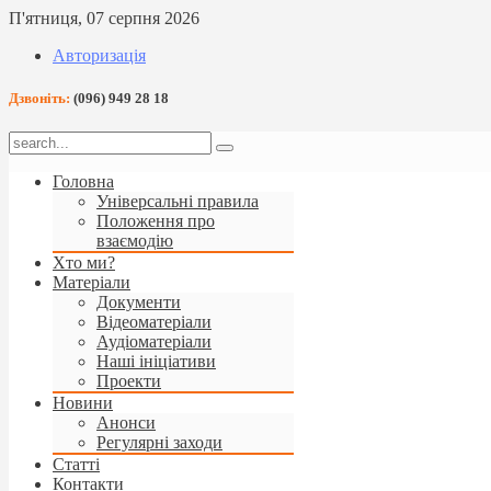
П'ятниця, 07 серпня 2026
Авторизація
Дзвоніть:
(096) 949 28 18
Головна
Універсальні правила
Положення про
взаємодію
Хто ми?
Матеріали
Документи
Відеоматеріали
Аудіоматеріали
Наші ініціативи
Проекти
Новини
Анонси
Регулярні заходи
Статті
Контакти