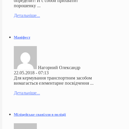
определит! И с собой прихватит
порошенку ...
Детальніше...
Маніфест
Нагорний Олександр
22.05.2018 - 07:13
Для кермування транспортним засобом
вимагається елементарне посвідчення ...
Детальніше...
Міліцейське свавілля в поліції