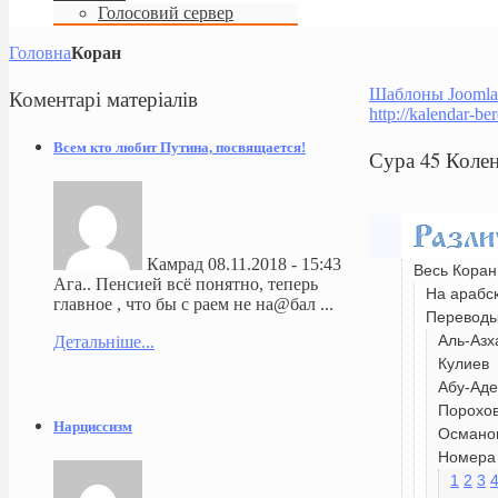
Голосовий сервер
Головна
Коран
Коментарі
матеріалів
Шаблоны Joomla
http://kalendar-be
Всем кто любит Путина, посвящается!
Сура 45 Коле
Камрад
08.11.2018 - 15:43
Весь Коран
Ага.. Пенсией всё понятно, теперь
На арабс
главное , что бы с раем не на@бал ...
Перевод
Аль-Азх
Детальніше...
Кулиев
Абу-Аде
Порохо
Нарциссизм
Османо
Номера 
1
2
3