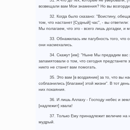
31. А что до тех, которые не уверовали, [
возвещали вам Мои знамения? Но вы возгорди
32. Когда было сказано: "Воистину, обещ
том, что настанет [Судный] час", - вы ответили:
Мы полагаем, что это - всего лишь догадки, и м
33. Обнажилась им пагубность того, что 
они насмехались.
34. Скажут [им]: "Ныне Мы предадим вас 
запамятовали о том, что сегодня предстанете 
никто не станет вам помогать.
35. Это вам [в воздаяние] за то, что вы
соблазнились [благами] этой жизни". В тот день
них покаяния.
36. И лишь Аллаху - Господу небес и земл
[надлежит] хвала!
37. Только Ему принадлежит величие на н
мудрый.