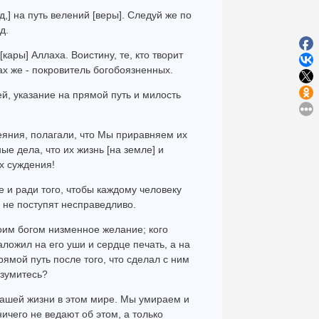
,] на путь велений [веры]. Следуй же по
д.
[кары] Аллаха. Воистину, те, кто творит
ах же - покровитель богобоязненных.
ей, указание на прямой путь и милость
еяния, полагали, что Мы приравняем их
е дела, что их жизнь [на земле] и
х суждения!
е и ради того, чтобы каждому человеку
и не поступят несправедливо.
своим богом низменное желание; кого
аложил на его уши и сердце печать, а на
рямой путь после того, что сделал с ним
азумитесь?
 нашей жизни в этом мире. Мы умираем и
ничего не ведают об этом, а только