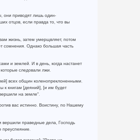
, они приводят лишь один-
их отцов, если правда то, что вы
 вам жизнь, затем умерщвляет, потом
нет сомнения. Однако большая часть
ами и землей. И в день, когда настанет
е, которые следовали лжи.
телей] всех общин коленопреклоненными.
 к книгам [деяний], [и им будет
 вершили на земле".
ротив вас истинно. Воистину, по Нашему
 и вершили праведные дела, Господь
е преуспеяние.