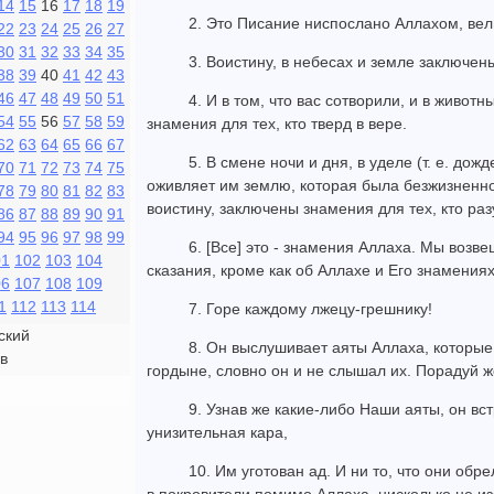
14
15
16
17
18
19
2. Это Писание ниспослано Аллахом, ве
22
23
24
25
26
27
30
31
32
33
34
35
3. Воистину, в небесах и земле заключе
38
39
40
41
42
43
46
47
48
49
50
51
4. И в том, что вас сотворили, и в животн
54
55
56
57
58
59
знамения для тех, кто тверд в вере.
62
63
64
65
66
67
5. В смене ночи и дня, в уделе (т. е. до
70
71
72
73
74
75
оживляет им землю, которая была безжизненно
78
79
80
81
82
83
воистину, заключены знамения для тех, кто раз
86
87
88
89
90
91
94
95
96
97
98
99
6. [Все] это - знамения Аллаха. Мы возве
01
102
103
104
сказания, кроме как об Аллахе и Его знамениях
06
107
108
109
1
112
113
114
7. Горе каждому лжецу-грешнику!
ский
8. Он выслушивает аяты Аллаха, которые
в
гордыне, словно он и не слышал их. Порадуй ж
9. Узнав же какие-либо Наши аяты, он вс
унизительная кара,
10. Им уготован ад. И ни то, что они обре