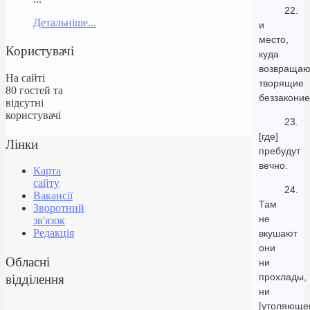
22.
Детальніше...
и
место,
Користувачі
куда
возвращаю
На сайті
творящие
80 гостей та
беззаконие
відсутні
користувачі
23.
[где]
Лінки
пребудут
вечно.
Карта
сайту
24.
Вакансії
Там
Зворотний
не
зв'язок
Редакція
вкушают
они
Обласні
ни
відділення
прохлады,
ни
[утоляюще