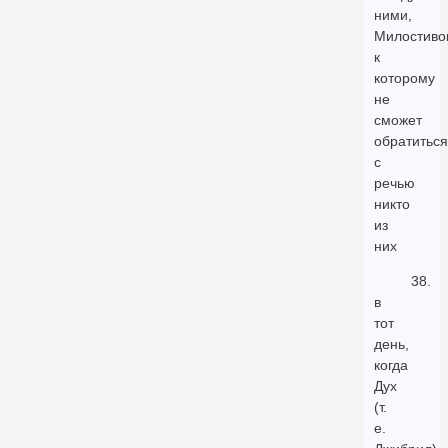
ними,
Милостивог
к
которому
не
сможет
обратиться
с
речью
никто
из
них
38.
в
тот
день,
когда
Дух
(т.
е.