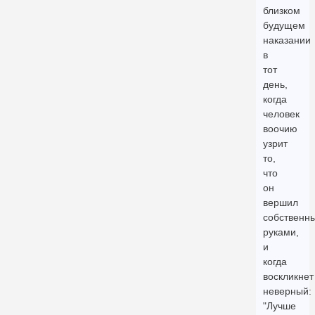
близком
будущем
наказании
в
тот
день,
когда
человек
воочию
узрит
то,
что
он
вершил
собственн
руками,
и
когда
воскликнет
неверный:
"Лучше