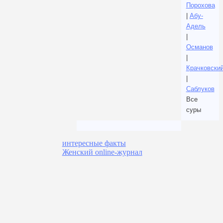
Порохова
|
Абу-
Адель
|
Османов
|
Крачковски
|
Саблуков
Все
суры
интересные факты
Женский online-журнал