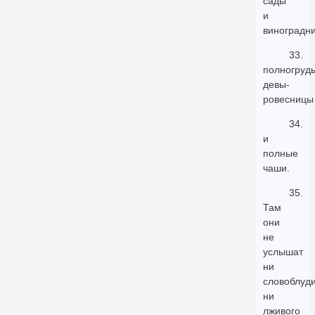
сады
и
виноградни
33.
полногруд
девы-
ровесницы
34.
и
полные
чаши.
35.
Там
они
не
услышат
ни
словоблуди
ни
лживого