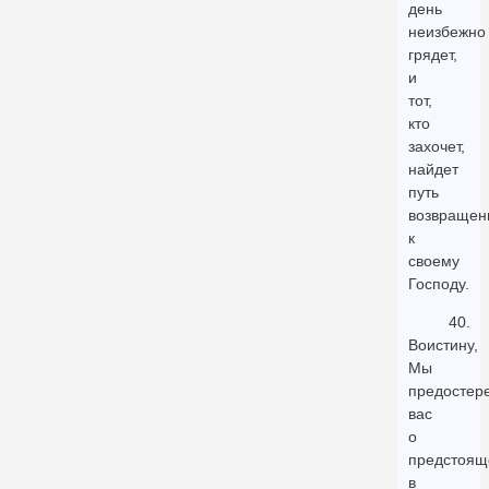
день
неизбежно
грядет,
и
тот,
кто
захочет,
найдет
путь
возвращен
к
своему
Господу.
40.
Воистину,
Мы
предостер
вас
о
предстоя
в