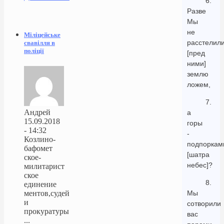
6.
Разве
Мы
не
Міліцейське
расстелил
свавілля в
поліції
[пред
ними]
землю
ложем,
7.
Андрей
а
15.09.2018
горы
- 14:32
-
Козлино-
подпоркам
бафомет
[шатра
ское-
небес]?
милитарист
ское
8.
единение
ментов,судей
Мы
и
сотворили
прокуратуры
вас
...