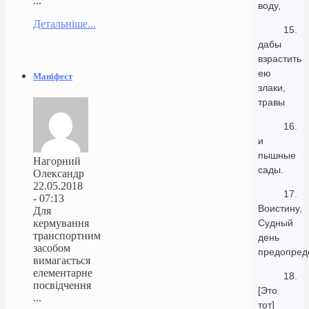
...
воду,
Детальніше...
15.
дабы
взрастить
ею
Маніфест
злаки,
травы
16.
и
пышные
Нагорний
сады.
Олександр
22.05.2018
17.
- 07:13
Воистину,
Для
кермування
Судный
транспортним
день
засобом
предопред
вимагається
елементарне
18.
посвідчення
[Это
...
тот]