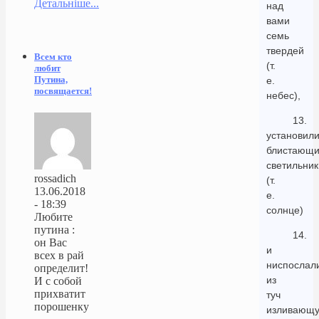
Детальніше...
над
вами
семь
твердей
Всем кто
(т.
любит
Путина,
е.
посвящается!
небес),
13.
установил
блистающ
светильник
rossadich
(т.
13.06.2018
е.
- 18:39
солнце)
Любите
путина :
14.
он Вас
и
всех в рай
ниспослал
определит!
из
И с собой
прихватит
туч
порошенку
изливающ