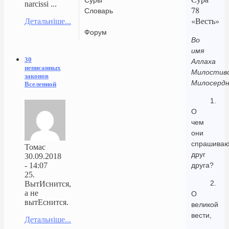
narcissi ...
78
Словарь
«Весть»
Детальніше...
Форум
Во
имя
30
Аллаха
неписанных
Милостиво
законов
Милосердн
Вселенной
1.
О
чем
они
спрашиваю
Томас
друг
30.09.2018
- 14:07
друга?
25.
2.
ВытИснится,
а не
О
вытЕснится.
великой
вести,
Детальніше...