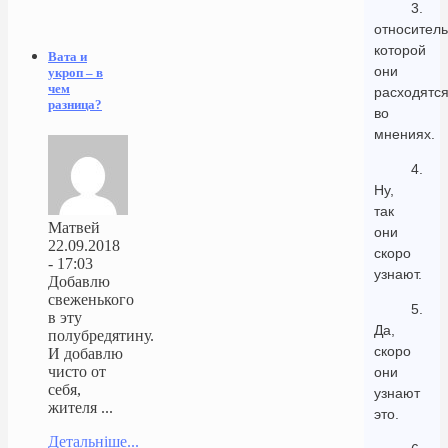
3.
относител
которой
Вата и
они
укроп – в
чем
расходятс
разница?
во
мнениях.
4.
Ну,
так
Матвей
они
22.09.2018
скоро
- 17:03
узнают.
Добавлю
свеженького
5.
в эту
Да,
полубредятину.
скоро
И добавлю
чисто от
они
себя,
узнают
жителя ...
это.
Детальніше...