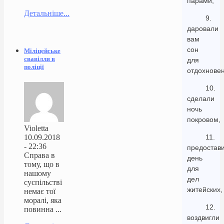
парами,
Детальніше...
9.
даровали
вам
сон
Міліцейське
свавілля в
для
поліції
отдохновен
10.
сделали
ночь
покровом,
Violetta
10.09.2018
11.
- 22:36
предостав
Справа в
день
тому, що в
для
нашому
дел
суспільстві
житейских,
немає тої
моралі, яка
12.
повинна ...
воздвигли