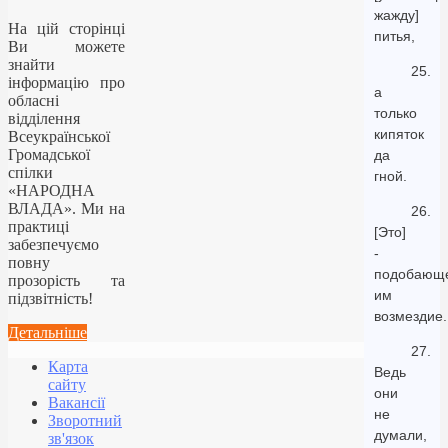
жажду]
На цій сторінці
питья,
Ви можете
знайти
25.
інформацію про
а
обласні
только
відділення
кипяток
Всеукраїнської
Громадської
да
спілки
гной.
«НАРОДНА
ВЛАДА». Ми на
26.
практиці
[Это]
забезпечуємо
-
повну
подобающ
прозорість та
им
підзвітність!
возмездие.
Детальніше
27.
Карта
Ведь
сайту
они
Вакансії
не
Зворотний
думали,
зв'язок