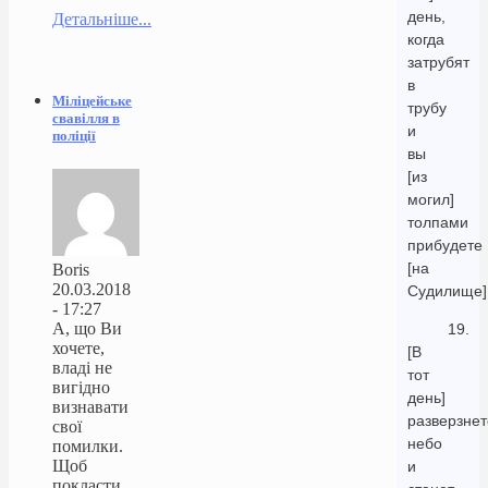
день,
Детальніше...
когда
затрубят
в
Міліцейське
трубу
свавілля в
и
поліції
вы
[из
могил]
толпами
прибудете
[на
Boris
20.03.2018
Судилище]
- 17:27
А, що Ви
19.
хочете,
[В
владі не
тот
вигідно
день]
визнавати
разверзнет
свої
небо
помилки.
Щоб
и
покласти