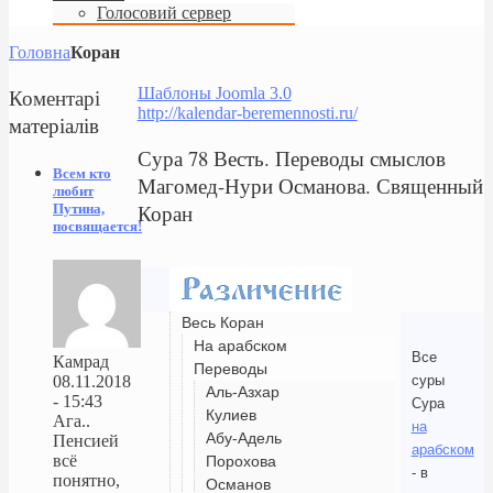
Голосовий сервер
Головна
Коран
Коментарі
Шаблоны Joomla 3.0
http://kalendar-beremennosti.ru/
матеріалів
Сура 78 Весть. Переводы смыслов
Всем кто
Магомед-Нури Османова. Священный
любит
Коран
Путина,
посвящается!
Весь Коран
На арабском
Все
Камрад
Переводы
суры
08.11.2018
Аль-Азхар
- 15:43
Сура
Кулиев
Ага..
на
Абу-Адель
Пенсией
арабском
всё
Порохова
- в
понятно,
Османов