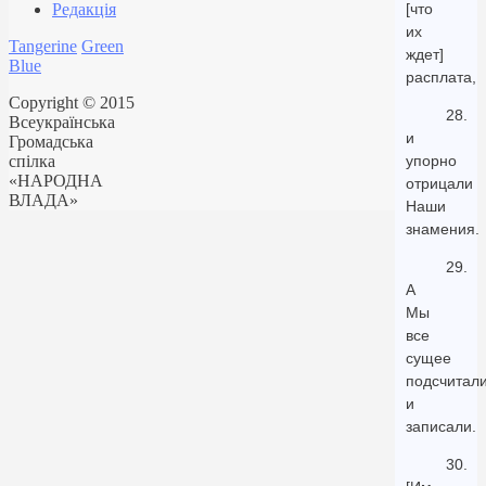
Редакція
[что
их
Tangerine
Green
ждет]
Blue
расплата,
Copyright © 2015
28.
Всеукраїнська
и
Громадська
спілка
упорно
«НАРОДНА
отрицали
ВЛАДА»
Наши
знамения.
29.
А
Мы
все
сущее
подсчитал
и
записали.
30.