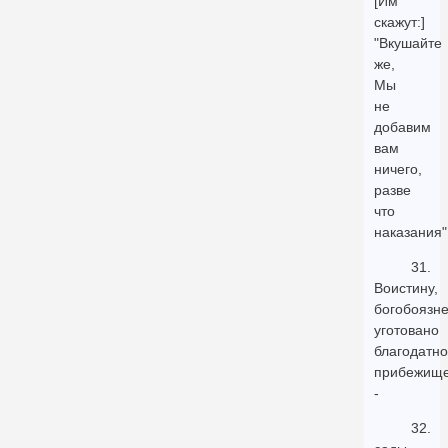
[Им
скажут:]
"Вкушайте
же,
Мы
не
добавим
вам
ничего,
разве
что
наказания"
31.
Воистину,
богобоязн
уготовано
благодатн
прибежищ
-
32.