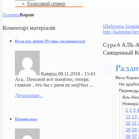
Голосовий сервер
Головна
Коран
Коментарі
матеріалів
Шаблоны Joomla
http://kalendar-be
Всем кто любит Путина, посвящается!
Сура 6 АЛЬ-А
Священный К
Камрад
08.11.2018 - 15:43
Весь Коран
Ага.. Пенсией всё понятно, теперь
На арабс
главное , что бы с раем не на@бал ...
Перевод
Детальніше...
Аль-Азх
Номера 
1
2
3
12
13
Нарциссизм
20
21
28
29
36
37