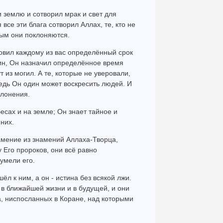
и землю и сотворил мрак и свет для
се эти блага сотворил Аллах, те, кто не
рым они поклоняются.
новил каждому из вас определённый срок
дин, Он назначил определённое время
т из могил. А те, которые не уверовали,
едь Он один может воскресить людей. И
клонения.
есах и на земле; Он знает тайное и
 них.
амение из знамений Аллаха-Творца,
 Его пророков, они всё равно
умели его.
шёл к ним, а он - истина без всякой лжи.
е в ближайшей жизни и в будущей, и они
, ниспосланных в Коране, над которыми