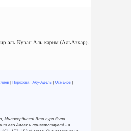
р аль-Куран Аль-карим (АльАзхар).
улиев
|
Порохова
|
Абу-Адель
|
Османов
|
о, Милосердного! Эта сура была
вит его Аллах и приветствует! - в