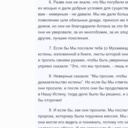
6. Разве они не знали, что Мы погубили 
их мощью и дали добрые условия для существ
вам - неверным - не давали. Мы им дали боль
повелению шли обильные дожди, принося им пол
домов, но они не благодарили Аллаха за эти бл
они не уверовали, за их многобожие, за их зло
другие, лучшие поколения.
7. Если бы Мы послали тебе (о Мухаммад
истины, изложенной в Книге, листы которой он
и трогать своими руками, чтобы быть уверенны
упрямо сказали: "Это, что мы трогаем, - лишь я
8. Неверные сказали: "Мы просим, чтобы 
доказательство истины". Но если бы Мы ответил
они просили, и после этого они бы продолжали
в Нашу Истину, тогда дело было бы решено, и о
бы отсрочки!
9. И если бы, как они просили, Мы посла
пророка, которому была поручена миссия, Мы п
они могли его видеть и понимать, потому что он