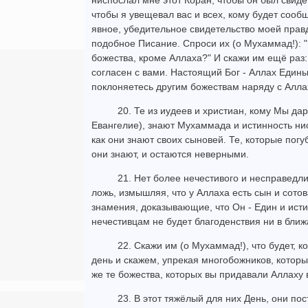
ниспослал мне этот Коран, чтобы он был свид
чтобы я увещевал вас и всех, кому будет сооб
явное, убедительное свидетельство моей правд
подобное Писание. Спроси их (о Мухаммад!): "
божества, кроме Аллаха?" И скажи им ещё раз: 
согласен с вами. Настоящий Бог - Аллах Единый
поклоняетесь другим божествам наряду с Алла
20. Те из иудеев и христиан, кому Мы д
Евангелие), знают Мухаммада и истинность ни
как они знают своих сыновей. Те, которые погу
они знают, и остаются неверными.
21. Нет более нечестивого и несправедлив
ложь, измышляя, что у Аллаха есть сын и сото
знамения, доказывающие, что Он - Един и ист
нечестивцам не будет благоденствия ни в ближ
22. Скажи им (о Мухаммад!), что будет, 
день и скажем, упрекая многобожников, котор
же те божества, которых вы придавали Аллаху 
23. В этот тяжёлый для них День, они по