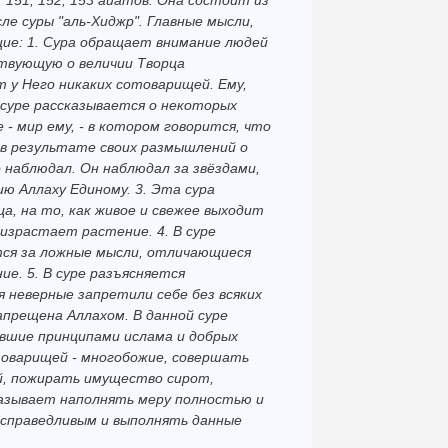
1, 151, 152, 153 айатов. Она состоит из
ле суры "аль-Хиджр". Главные мысли,
ие: 1. Сура обращает внимание людей
ствующую о величии Творца
т у Него никаких сотоварищей. Ему,
й суре рассказывается о некоторых
 - мир ему, - в котором говорится, что
 в результате своих размышлений о
 наблюдал. Он наблюдал за звёздами,
ию Аллаху Единому. 3. Эта сура
а, на то, как живое и свежее выходит
роизрастает растение. 4. В суре
тся за ложные мысли, отличающиеся
ие. 5. В суре разъясняется
 неверные запретили себе без всяких
апрещена Аллахом. В данной суре
вшие принципами ислама и добрых
товарищей - многобожие, совершать
й, пожирать имущество сирот,
казывает наполнять меру полностью и
 справедливым и выполнять данные