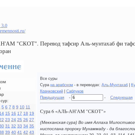
 3.0
remennosti.ru/
Н'АМ "СКОТ". Перевод тафсир Аль-мунтахаб фи тафси
оран
Все суры
ком
Сура
на арабском
- в переводах:
Аль-Мунтахаб
|
К
ы
Крачковский
|
Саблуков
ар
Предыдущая
-
-
Следующая
сур:
4
5
6
7
8
9
10
11
Сура 6 «АЛЬ-АН'АМ "СКОТ"»
14
15
16
17
18
19
22
23
24
25
26
27
(Мекканская сура) Во имя Аллаха Милостивог
30
31
32
33
34
35
ниспослана пророку Мухаммаду - да благосло
38
39
40
41
42
43