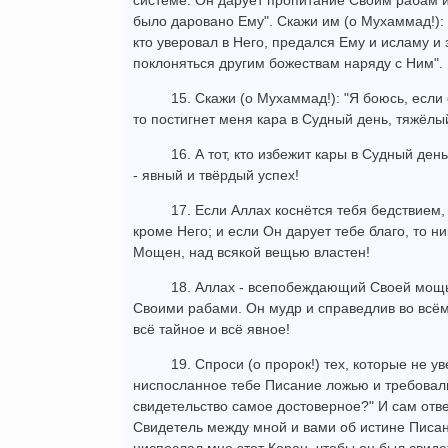
системе. Он дарует пропитание Своим рабам и
было даровано Ему". Скажи им (о Мухаммад!): 
кто уверовал в Него, предался Ему и исламу и
поклоняться другим божествам наряду с Ним".
15. Скажи (о Мухаммад!): "Я боюсь, есл
то постигнет меня кара в Судный день, тяжёл
16. А тот, кто избежит кары в Судный де
- явный и твёрдый успех!
17. Если Аллах коснётся тебя бедствием, 
кроме Него; и если Он дарует тебе благо, то н
Мощен, над всякой вещью властен!
18. Аллах - всепобеждающий Своей мощ
Своими рабами. Он мудр и справедлив во всём,
всё тайное и всё явное!
19. Спроси (о пророк!) тех, которые не у
ниспосланное тебе Писание ложью и требовали
свидетельство самое достоверное?" И сам отв
Свидетель между мной и вами об истине Писан