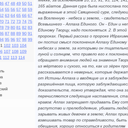
Мекке, за исключением 20, 23, 91, 93, 114, 14
46
47
48
49
50
51
165 айатов. Данная сура была ниспослана пос
54
55
56
57
58
59
выраженные в этой Священной суре, следующ
62
63
64
65
66
67
на Вселенную - небеса и землю, - свидетель
70
71
72
73
74
75
Всевышнего - Аллаха Единого. Он - Един и не
78
79
80
81
82
83
Единому Творцу, надо поклоняться. 2. В это
86
87
88
89
90
91
пророках. Первый рассказ о пророке Ибрахиме
94
95
96
97
98
99
он постиг смысл поклонения Аллаху Единому
01
102
103
104
небесах и земле, за которыми он тщательно
06
107
108
109
луной и солнцем, что привело его к поклонен
1
112
113
114
обращает внимание людей на знамения Творц
из мёртвого и сухого, на то, как из зёрен п
ль
рассказывается о неверных, которые держа
ва
от Истины Аллаха и вводящие их в заблужден
в
разрешённая пища, которую заблуждающиеся
ский
доказательств, ложно утверждая, что она з
в
перечисляются следующие наставления, ста
нравов: Аллах запрещает придавать Ему со
распутство и прелюбодеяние, убивать люде
зарывать живых девочек в землю; Аллах при
взвешивать товар по справедливости, быть
обещания, хорошо относиться к родителям