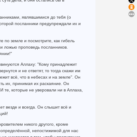
суть дела, и они остались бы в
анниками, являвшимися до тебя (о
 которой посланники предупреждали их и
те по земле и посмотрите, как гибель
ли ложью проповедь посланников.
янии!"
повинуются Аллаху: "Кому принадлежит
вернутся и не ответят, то тогда скажи им
жит всё, что в небесах и на земле". Он
ть их, принимая их раскаяние. Он
И те, которые не уверовали ни в Аллаха,
ет везде и всегда. Он слышит всё и
щий!
окровителем никого другого, кроме
о определённой, непостижимой для нас