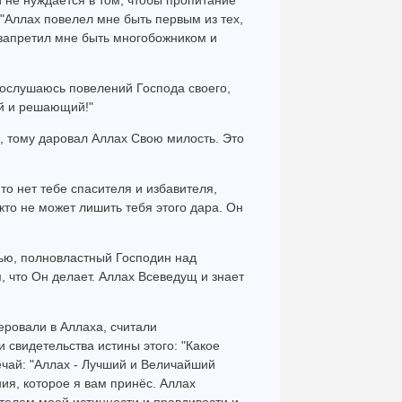
 не нуждается в том, чтобы пропитание
"Аллах повелел мне быть первым из тех,
 запретил мне быть многобожником и
и ослушаюсь повелений Господа своего,
ый и решающий!"
нь, тому даровал Аллах Свою милость. Это
то нет тебе спасителя и избавителя,
икто не может лишить тебя этого дара. Он
ью, полновластный Господин над
 что Он делает. Аллах Всеведущ и знает
веровали в Аллаха, считали
 свидетельства истины этого: "Какое
ечай: "Аллах - Лучший и Величайший
ия, которое я вам принёс. Аллах