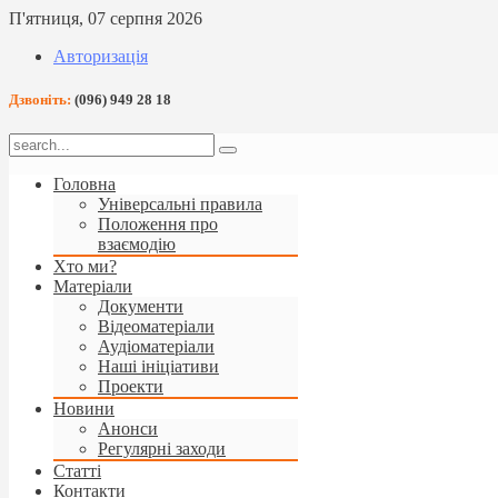
П'ятниця, 07 серпня 2026
Авторизація
Дзвоніть:
(096) 949 28 18
Головна
Універсальні правила
Положення про
взаємодію
Хто ми?
Матеріали
Документи
Відеоматеріали
Аудіоматеріали
Наші ініціативи
Проекти
Новини
Анонси
Регулярні заходи
Статті
Контакти