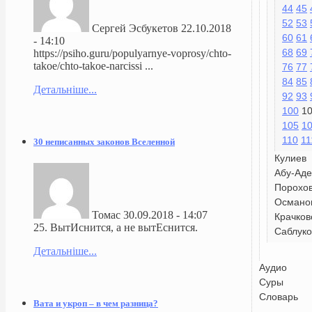
44
45
52
53
Сергей Эсбукетов
22.10.2018
60
61
- 14:10
68
69
https://psiho.guru/populyarnye-voprosy/chto-
takoe/chto-takoe-narcissi ...
76
77
84
85
Детальніше...
92
93
100
1
105
1
110
11
30 неписанных законов Вселенной
Кулиев
Абу-Аде
Порохо
Османо
Томас
30.09.2018 - 14:07
Крачков
25. ВытИснится, а не вытЕснится.
Саблуко
Детальніше...
Аудио
Суры
Словарь
Вата и укроп – в чем разница?