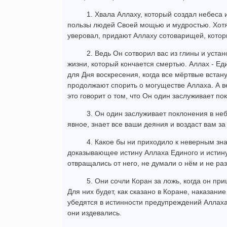
1. Хвала Аллаху, который создал небеса 
пользы людей Своей мощью и мудростью. Хотя в
уверовал, придают Аллаху сотоварищей, кото
2. Ведь Он сотворил вас из глины и уста
жизни, который кончается смертью. Аллах - Е
для Дня воскресения, когда все мёртвые встану
продолжают спорить о могуществе Аллаха. А в
это говорит о том, что Он один заслуживает по
3. Он один заслуживает поклонения в неб
явное, знает все ваши деяния и воздаст вам за
4. Какое бы ни приходило к неверным зн
доказывающее истину Аллаха Единого и истину
отвращались от него, не думали о нём и не раз
5. Они сочли Коран за ложь, когда он при
Для них будет, как сказано в Коране, наказани
убедятся в истинности предупреждений Аллаха
они издевались.