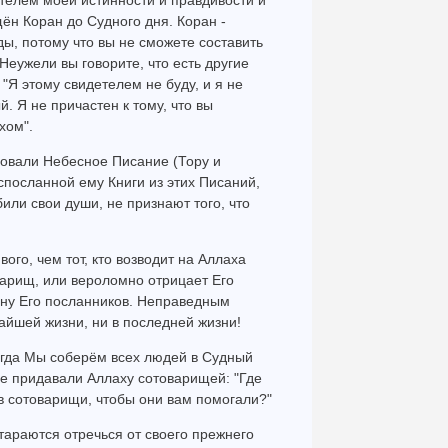
етелем моей истинности и правдивости и
щён Коран до Судного дня. Коран -
ы, потому что вы не сможете составить
Неужели вы говорите, что есть другие
"Я этому свидетелем не буду, и я не
. Я не причастен к тому, что вы
хом".
аровали Небесное Писание (Тору и
спосланной ему Книги из этих Писаний,
били свои души, не признают того, что
ого, чем тот, кто возводит на Аллаха
варищ, или вероломно отрицает Его
ину Его посланников. Неправедным
айшей жизни, ни в последней жизни!
когда Мы соберём всех людей в Судный
ые придавали Аллаху сотоварищей: "Где
в сотоварищи, чтобы они вам помогали?"
стараются отречься от своего прежнего