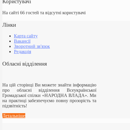
Користувачі
На сайті 66 гостей та відсутні користувачі
Лінки
Карта сайту
Вакансії
Зворотний зв'язок
Редакція
Обласні відділення
На цій сторінці Ви можете знайти інформацію
про обласні відділення Всеукраїнської
Громадської спілки «НАРОДНА ВЛАДА». Ми
на практиці забезпечуємо повну прозорість та
підзвітність!
Детальніше