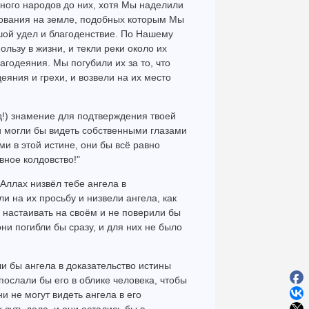
много народов до них, хотя Мы наделили
ования на земле, подобных которым Мы
шой удел и благоденствие. По Нашему
ьзу в жизни, и текли реки около их
агодеяния. Мы погубили их за то, что
деяния и грехи, и возвели на их место
!) знамение для подтверждения твоей
и могли бы видеть собственными глазами
ми в этой истине, они бы всё равно
вное колдовство!"
Аллах низвёл тебе ангела в
и на их просьбу и низвели ангела, как
 настаивать на своём и не поверили бы
ни погибли бы сразу, и для них не было
ли бы ангела в доказательство истины
ослали бы его в облике человека, чтобы
и не могут видеть ангела в его