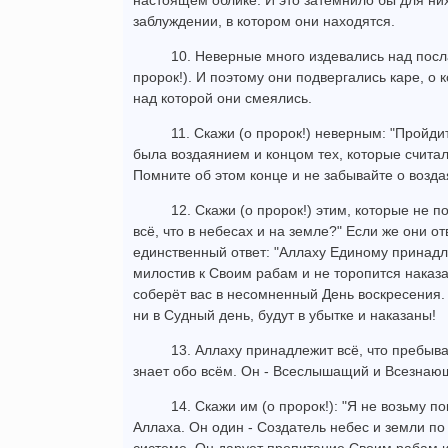
настоящем облике. И это затемнило бы для них 
заблуждении, в котором они находятся.
10. Неверные много издевались над посл
пророк!). И поэтому они подвергались каре, о
над которой они смеялись.
11. Скажи (о пророк!) неверным: "Пройди
была воздаянием и концом тех, которые счита
Помните об этом конце и не забывайте о возда
12. Скажи (о пророк!) этим, которые не 
всё, что в небесах и на земле?" Если же они от
единственный ответ: "Аллаху Единому принадле
милостив к Своим рабам и не торопится наказа
соберёт вас в несомненный День воскресения. 
ни в Судный день, будут в убытке и наказаны!
13. Аллаху принадлежит всё, что пребыва
знает обо всём. Он - Всеслышащий и Всезнаю
14. Скажи им (о пророк!): "Я не возьму п
Аллаха. Он один - Создатель небес и земли п