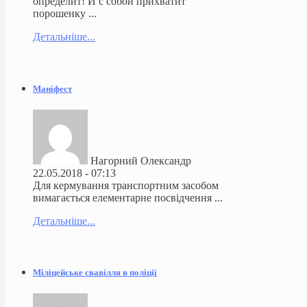
определит! И с собой прихватит
порошенку ...
Детальніше...
Маніфест
Нагорний Олександр
22.05.2018 - 07:13
Для кермування транспортним засобом
вимагається елементарне посвідчення ...
Детальніше...
Міліцейське свавілля в поліції