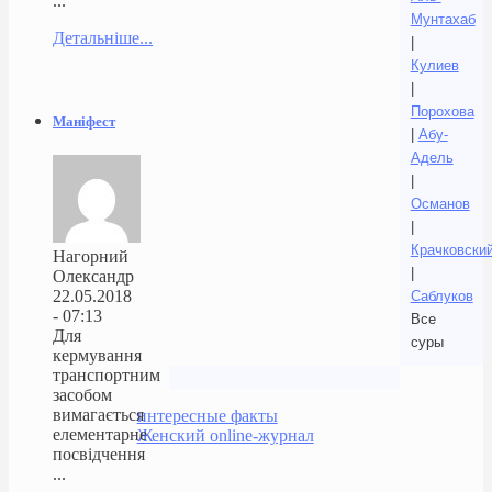
...
Мунтахаб
Детальніше...
|
Кулиев
|
Порохова
Маніфест
|
Абу-
Адель
|
Османов
|
Крачковски
Нагорний
|
Олександр
22.05.2018
Саблуков
- 07:13
Все
Для
суры
кермування
транспортним
засобом
вимагається
интересные факты
елементарне
Женский online-журнал
посвідчення
...