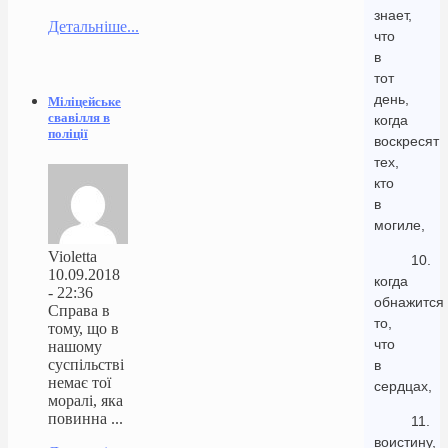
знает,
Детальніше...
что
в
тот
день,
Міліцейське
свавілля в
когда
поліції
воскресят
тех,
кто
в
могиле,
Violetta
10.
10.09.2018
когда
- 22:36
обнажится
Справа в
то,
тому, що в
что
нашому
суспільстві
в
немає тої
сердцах,
моралі, яка
повинна ...
11.
воистину,