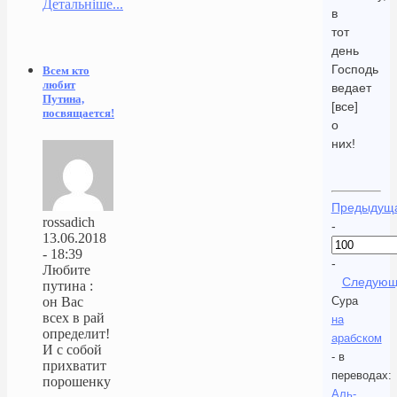
Детальніше...
в
тот
день
Господь
Всем кто
любит
ведает
Путина,
[все]
посвящается!
о
них!
Предыдущ
rossadich
-
13.06.2018
- 18:39
-
Любите
Следующ
путина :
Сура
он Вас
всех в рай
на
определит!
арабском
И с собой
- в
прихватит
переводах:
порошенку
Аль-