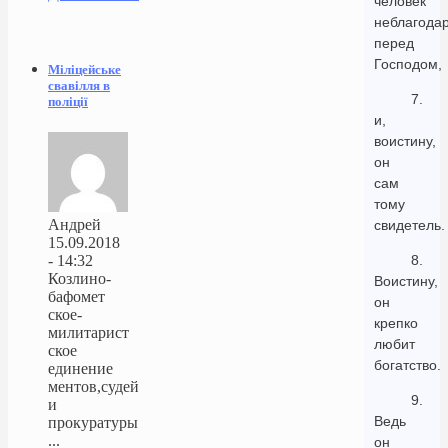
человек
неблагода
перед
Господом,
Міліцейське
свавілля в
7.
поліції
и,
воистину,
он
сам
тому
Андрей
свидетель.
15.09.2018
- 14:32
8.
Козлино-
Воистину,
бафомет
он
ское-
крепко
милитарист
любит
ское
богатство.
единение
ментов,судей
9.
и
Ведь
прокуратуры
...
он