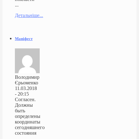
...
Детальніше...
Маніфест
Володимир
Єрьоменко
11.03.2018
- 20:15
Согласен.
Должны
быть
определены
координаты
сегодняшнего
состояния
...