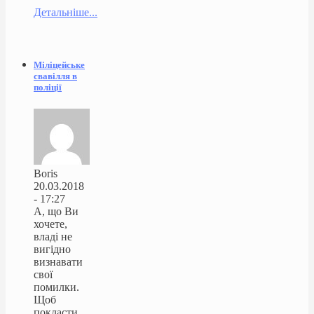
Детальніше...
Міліцейське
свавілля в
поліції
Boris
20.03.2018
- 17:27
А, що Ви
хочете,
владі не
вигідно
визнавати
свої
помилки.
Щоб
покласти