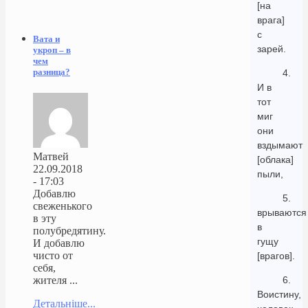
[на
врага]
с
Вата и
зарей.
укроп – в
чем
разница?
4.
И в
тот
миг
они
вздымают
Матвей
[облака]
22.09.2018
пыли,
- 17:03
Добавлю
5.
свеженького
врываются
в эту
в
полубредятину.
гущу
И добавлю
чисто от
[врагов].
себя,
6.
жителя ...
Воистину,
Детальніше...