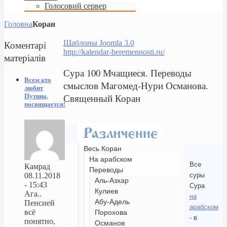
Голосовий сервер
Головна
Коран
Коментарі
Шаблоны Joomla 3.0
http://kalendar-beremennosti.ru/
матеріалів
Сура 100 Мчащиеся. Переводы
Всем кто
смыслов Магомед-Нури Османова.
любит
Священный Коран
Путина,
посвящается!
Весь Коран
На арабском
Все
Камрад
Переводы
суры
08.11.2018
Аль-Азхар
- 15:43
Сура
Кулиев
Ага..
на
Абу-Адель
Пенсией
арабском
всё
Порохова
- в
понятно,
Османов