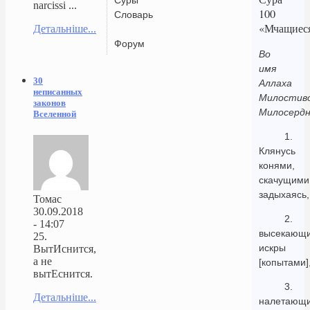
narcissi ...
100
Словарь
«Мчащиес
Детальніше...
Форум
Во
имя
30
Аллаха
неписанных
Милостиво
законов
Милосердн
Вселенной
1.
Клянусь
конями,
скачущими
задыхаясь,
Томас
30.09.2018
2.
- 14:07
высекающ
25.
искры
ВытИснится,
а не
[копытами]
вытЕснится.
3.
Детальніше...
налетающ