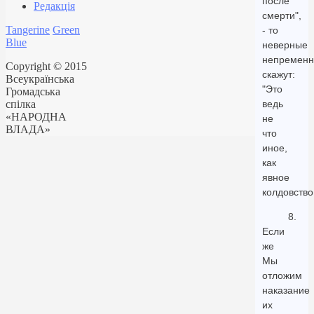
после
Редакція
смерти",
Tangerine
Green
- то
Blue
неверные
непременн
Copyright © 2015
скажут:
Всеукраїнська
"Это
Громадська
спілка
ведь
«НАРОДНА
не
ВЛАДА»
что
иное,
как
явное
колдовство
8.
Если
же
Мы
отложим
наказание
их