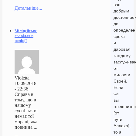
вас
Детальніше...
добрым
достояние
до
определен
Міліцейське
свавілля в
срока
поліції
и
даровал
каждому
заслужив
от
милости
Violetta
Своей.
10.09.2018
Если
- 22:36
же
Справа в
тому, що в
вы
нашому
отклонитес
суспільстві
[от
немає тої
пути
моралі, яка
Аллаха],
повинна ...
то я