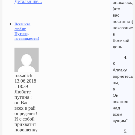
Детальніше...
опасаюсь,
[что
вас
постигнет]
Всем кто
наказание
любит
Путина,
в
посвящается!
Великий
день.
4.
К
Аллаху
rossadich
вернетесь
13.06.2018
вы,
- 18:39
а
Любите
Он
путина :
властен
он Вас
над
всех в рай
определит!
всем
И с собой
сущим".
прихватит
порошенку
5.