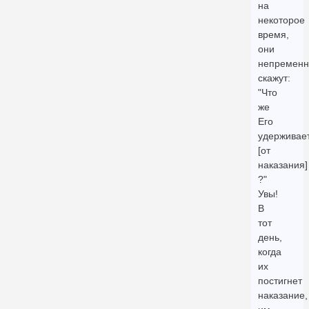
на
некоторое
время,
они
непременн
скажут:
"Что
же
Его
удерживае
[от
наказания]
?"
Увы!
В
тот
день,
когда
их
постигнет
наказание,