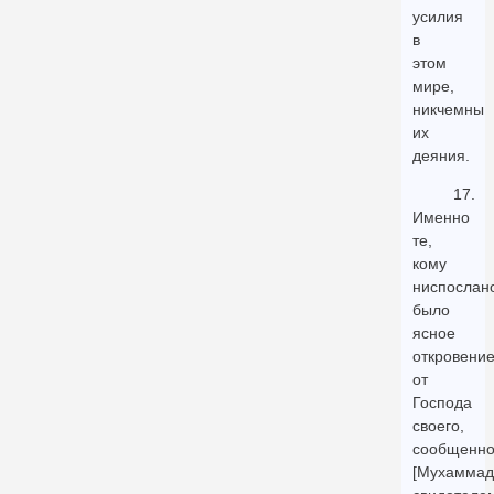
усилия
в
этом
мире,
никчемны
их
деяния.
17.
Именно
те,
кому
ниспослан
было
ясное
откровени
от
Господа
своего,
сообщенн
[Мухаммад