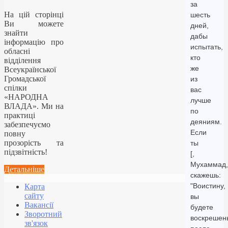
за
На цій сторінці
шесть
Ви можете
дней,
знайти
дабы
інформацію про
испытать,
обласні
кто
відділення
же
Всеукраїнської
Громадської
из
спілки
вас
«НАРОДНА
лучше
ВЛАДА». Ми на
по
практиці
деяниям.
забезпечуємо
Если
повну
прозорість та
ты
підзвітність!
[,
Мухаммад,
Детальніше
скажешь:
"Воистину,
Карта
сайту
вы
Вакансії
будете
Зворотний
воскрешен
зв'язок