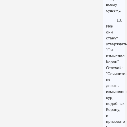
всему
сущему.
13.
Или
они
станут
утверждать
"Он
измыслил
Коран".
Отвечай:
"Сочините-
ка
десять
измышлен
сур,
подобных
Корану,
и
призовите