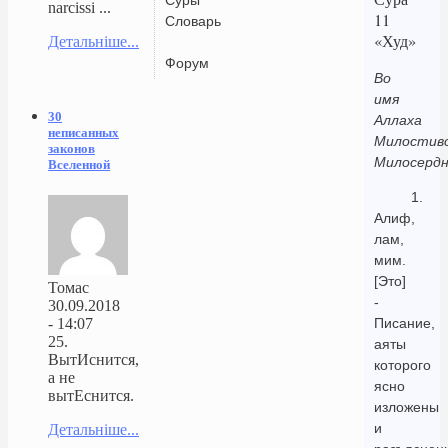
narcissi ...
11
Словарь
«Худ»
Детальніше...
Форум
Во
имя
30
Аллаха
неписанных
Милостиво
законов
Милосердн
Вселенной
1.
Алиф,
лам,
мим.
[Это]
Томас
-
30.09.2018
- 14:07
Писание,
25.
аяты
ВытИснится,
которого
а не
ясно
вытЕснится.
изложены
и
Детальніше...