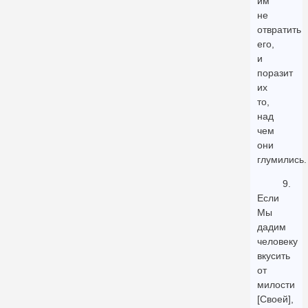
им
не
отвратить
его,
и
поразит
их
то,
над
чем
они
глумились.
9.
Если
Мы
дадим
человеку
вкусить
от
милости
[Своей],