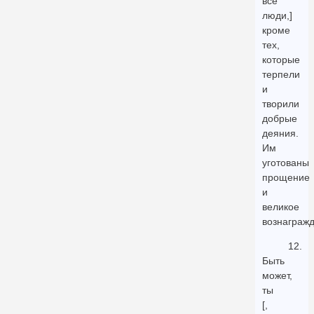
все
люди,]
кроме
тех,
которые
терпели
и
творили
добрые
деяния.
Им
уготованы
прощение
и
великое
вознагражд
12.
Быть
может,
ты
[,