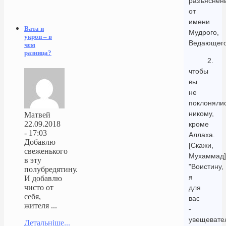
разъяснен
от
имени
Вата и
Мудрого,
укроп – в
Ведающего
чем
разница?
2.
чтобы
вы
не
поклоняли
никому,
Матвей
22.09.2018
кроме
- 17:03
Аллаха.
Добавлю
[Скажи,
свеженького
Мухаммад]
в эту
"Воистину,
полубредятину.
я
И добавлю
чисто от
для
себя,
вас
жителя ...
-
увещевате
Детальніше...