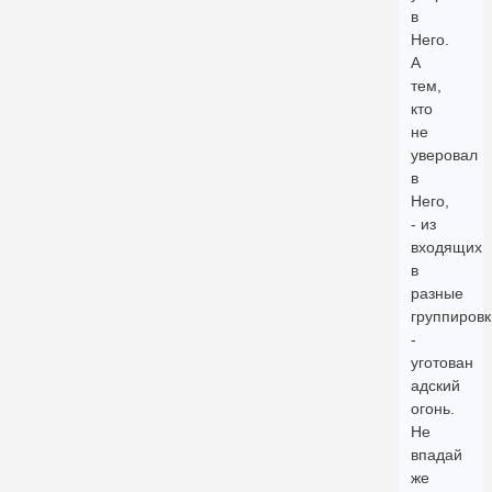
в
Него.
А
тем,
кто
не
уверовал
в
Него,
- из
входящих
в
разные
группировк
-
уготован
адский
огонь.
Не
впадай
же