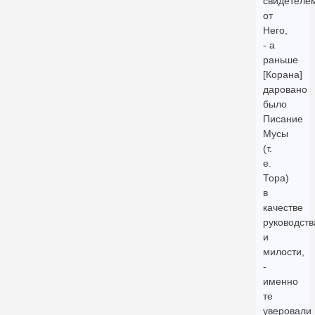
свидетеле
от
Него,
- а
раньше
[Корана]
даровано
было
Писание
Мусы
(т.
е.
Тора)
в
качестве
руководств
и
милости,
-
именно
те
уверовали