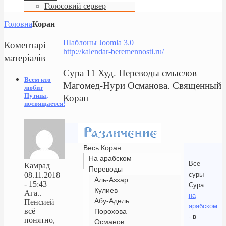
Голосовий сервер
Головна
Коран
Коментарі
Шаблоны Joomla 3.0
http://kalendar-beremennosti.ru/
матеріалів
Сура 11 Худ. Переводы смыслов
Всем кто
Магомед-Нури Османова. Священный
любит
Коран
Путина,
посвящается!
Весь Коран
На арабском
Все
Камрад
Переводы
суры
08.11.2018
Аль-Азхар
- 15:43
Сура
Кулиев
Ага..
на
Абу-Адель
Пенсией
арабском
всё
Порохова
- в
понятно,
Османов