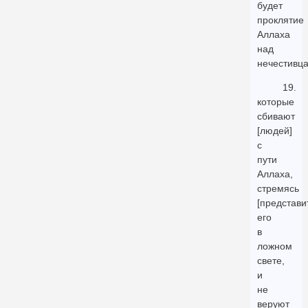
будет
проклятие
Аллаха
над
нечестивц
19.
которые
сбивают
[людей]
с
пути
Аллаха,
стремясь
[представи
его
в
ложном
свете,
и
не
веруют