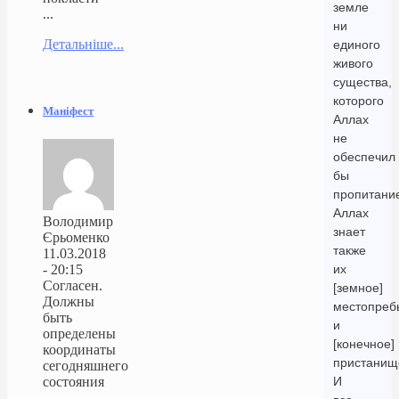
земле
...
ни
Детальніше...
единого
живого
существа,
которого
Маніфест
Аллах
не
обеспечил
бы
пропитани
Аллах
Володимир
знает
Єрьоменко
также
11.03.2018
- 20:15
их
Согласен.
[земное]
Должны
местопреб
быть
и
определены
[конечное]
координаты
пристанищ
сегодняшнего
состояния
И
...