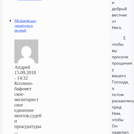
и
добрый
вестник
Міліцейське
от
свавілля в
Него,
поліції
3.
чтобы
вы
просили
прощения
Андрей
у
15.09.2018
вашего
- 14:32
Господа,
Козлино-
а
бафомет
ское-
потом
милитарист
раскаялис
ское
пред
единение
Ним,
ментов,судей
чтобы
и
Он
прокуратуры
...
наделил