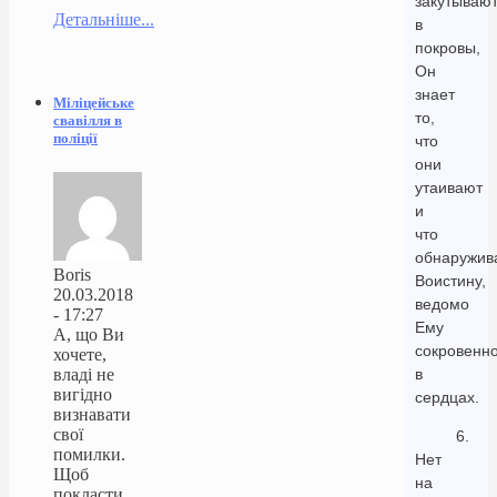
закутываю
Детальніше...
в
покровы,
Он
знает
Міліцейське
то,
свавілля в
поліції
что
они
утаивают
и
что
обнаружив
Boris
Воистину,
20.03.2018
ведомо
- 17:27
Ему
А, що Ви
сокровенн
хочете,
владі не
в
вигідно
сердцах.
визнавати
свої
6.
помилки.
Нет
Щоб
на
покласти