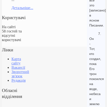
все
это
Детальніше...
[записано]
в
Користувачі
ясном
Писании.
На сайті
58 гостей та
7.
відсутні
Он
користувачі
-
Лінки
Тот,
кто
создал,
Карта
сайту
пока
Вакансії
Его
Зворотний
трон
зв'язок
покоился
Редакція
на
воде,
Обласні
небеса
відділення
и
землю