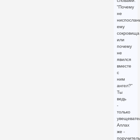
словами:
"Почему
не
ниспослан
ему
сокровища
или
почему
не
явился
вместе
с
ним
ангел?"
Ты
ведь
-
только
увещевате
Аллах
же -
поручител