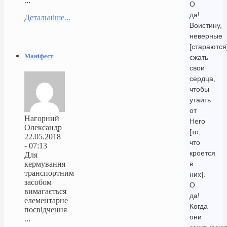
...
О
да!
Детальніше...
Воистину,
неверные
[стараются
Маніфест
сжать
свои
сердца,
чтобы
утаить
от
Нагорний
Него
Олександр
[то,
22.05.2018
что
- 07:13
кроется
Для
кермування
в
транспортним
них].
засобом
О
вимагається
да!
елементарне
Когда
посвідчення
они
...