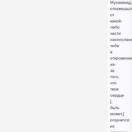
Мухаммад,
откажешьс
от
какой-
либо
части
ниспослан
тебе
в
откровени
из-
за
того,
что
твое
сердце
[,
быть
может,]
огорчится
их