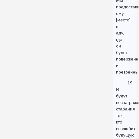
Мы
предостав
ему
[место]
в
аду,
где
он
будет
повержен
и
презренны
19.
И
будут
вознаграж
старания
тех,
кто
возлюбит
будущую