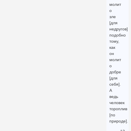
молит
о
зле
[для
недругов]
подобно
тому,
как
он
молит
о
добре
[для
себя].
А
ведь
человек
тороплив
[по
природе].