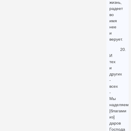
жизнь,
радеет
во
имя
нее
и
верует.
20.
И
тех
и
других
-
всех
-
Мы
наделяем
[благами
из]
даров
Господа