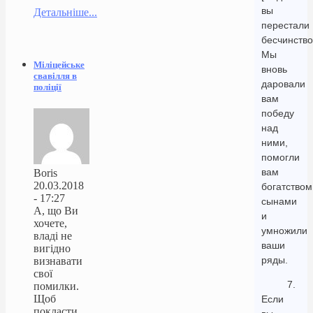
вы
Детальніше...
перестали
бесчинство
Мы
Міліцейське
вновь
свавілля в
даровали
поліції
вам
победу
над
ними,
помогли
вам
Boris
20.03.2018
богатством
- 17:27
сынами
А, що Ви
и
хочете,
умножили
владі не
ваши
вигідно
ряды.
визнавати
свої
7.
помилки.
Щоб
Если
покласти