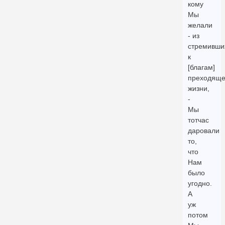
кому
Мы
желали
- из
стремивши
к
[благам]
преходящ
жизни,
-
Мы
тотчас
даровали
то,
что
Нам
было
угодно.
А
уж
потом