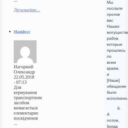
...
Мы
послали
Детальніше...
против
вас
Наших
Маніфест
могуществ
рабов,
которые
прошлись
по
всем
Нагорний
краям,
Олександр
и
22.05.2018
[Наше]
- 07:13
обещание
Для
кермування
было
транспортним
исполнено
засобом
вимагається
6.
елементарне
А
посвідчення
потом,
...
[когда