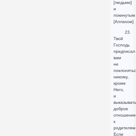
[людьми]
и
покинутым
[Аллахом].
23.
Твой
Господь
предписал
вам
не
поклонять
никому,
кроме
Него,
и
выказыват
доброе
отношение
к
родителям
Если