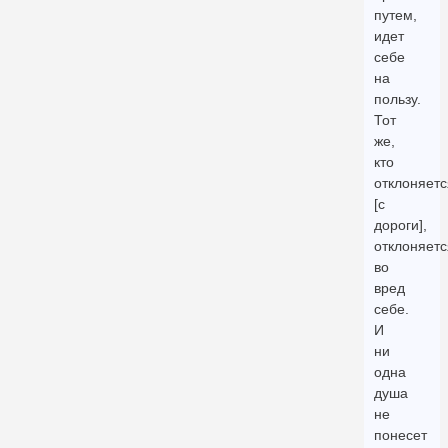
путем,
идет
себе
на
пользу.
Тот
же,
кто
отклоняетс
[с
дороги],
отклоняетс
во
вред
себе.
И
ни
одна
душа
не
понесет