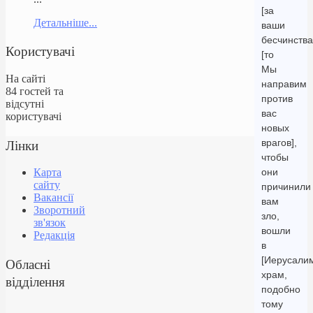
[за
Детальніше...
ваши
бесчинства
Користувачі
[то
Мы
На сайті
направим
84 гостей та
против
відсутні
вас
користувачі
новых
Лінки
врагов],
чтобы
они
Карта
сайту
причинили
Вакансії
вам
Зворотний
зло,
зв'язок
вошли
Редакція
в
[Иерусалим
Обласні
храм,
відділення
подобно
тому