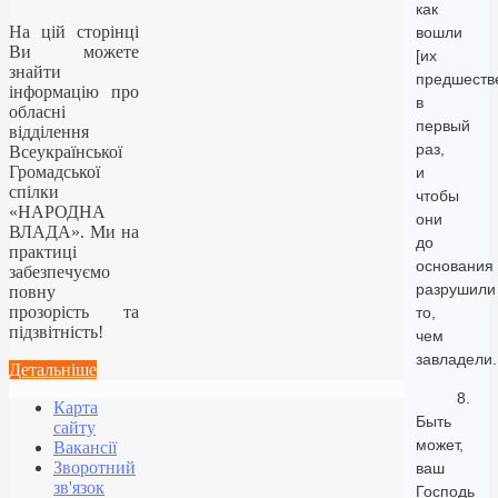
как
На цій сторінці
вошли
Ви можете
[их
знайти
предшеств
інформацію про
в
обласні
первый
відділення
раз,
Всеукраїнської
Громадської
и
спілки
чтобы
«НАРОДНА
они
ВЛАДА». Ми на
до
практиці
основания
забезпечуємо
разрушили
повну
прозорість та
то,
підзвітність!
чем
завладели.
Детальніше
8.
Карта
Быть
сайту
может,
Вакансії
Зворотний
ваш
зв'язок
Господь