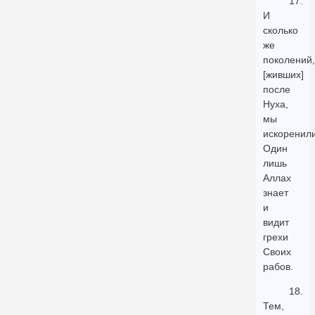
17.
И
сколько
же
поколений,
[живших]
после
Нуха,
мы
искоренили
Один
лишь
Аллах
знает
и
видит
грехи
Своих
рабов.
18.
Тем,