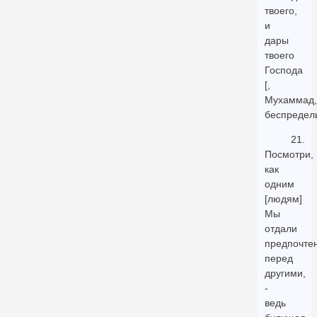
твоего,
и
дары
твоего
Господа
[,
Мухаммад,
беспредел
21.
Посмотри,
как
одним
[людям]
Мы
отдали
предпочте
перед
другими,
-
ведь