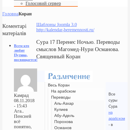
Голосовий сервер
Головна
Коран
Коментарі
Шаблоны Joomla 3.0
http://kalendar-beremennosti.ru/
матеріалів
Сура 17 Перенес Ночью. Переводы
Всем кто
смыслов Магомед-Нури Османова.
любит
Священный Коран
Путина,
посвящается!
Весь Коран
На арабском
Все
Камрад
Переводы
суры
08.11.2018
Аль-Азхар
- 15:43
Сура
Кулиев
Ага..
на
Абу-Адель
Пенсией
арабском
всё
Порохова
- в
понятно,
Османов