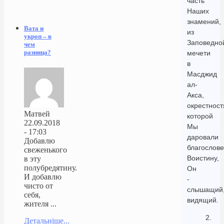
часть
Наших
знамений,
Вата и
из
укроп – в
Заповедно
чем
разница?
мечети
в
Масджид
ал-
Акса,
окрестнос
Матвей
которой
22.09.2018
Мы
- 17:03
даровали
Добавлю
благослове
свеженького
Воистину,
в эту
полубредятину.
Он
И добавлю
-
чисто от
слышащий
себя,
видящий.
жителя ...
2.
Детальніше...