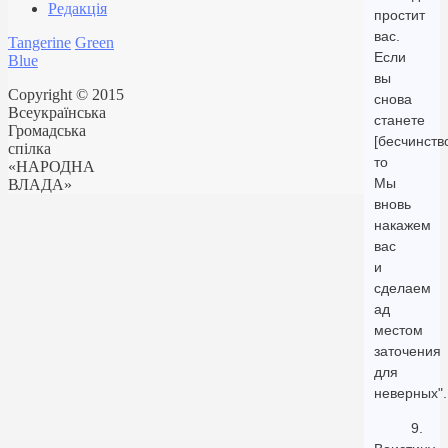
Редакція
простит
вас.
Tangerine
Green
Если
Blue
вы
Copyright © 2015
снова
Всеукраїнська
станете
Громадська
[бесчинство
спілка
то
«НАРОДНА
Мы
ВЛАДА»
вновь
накажем
вас
и
сделаем
ад
местом
заточения
для
неверных".
9.