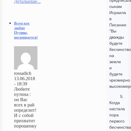
предписал
Детальніше...
сынам
Исраила
в
Всем кто
Писании:
любит
"Вы
Путина,
дважды
посвящается!
будете
бесчинство
на
земле
и
rossadich
будете
13.06.2018
чрезмерно
- 18:39
высокомер
Любите
путина :
5.
он Вас
Когда
всех в рай
настала
определит!
пора
И с собой
прихватит
первого
порошенку
бесчинства