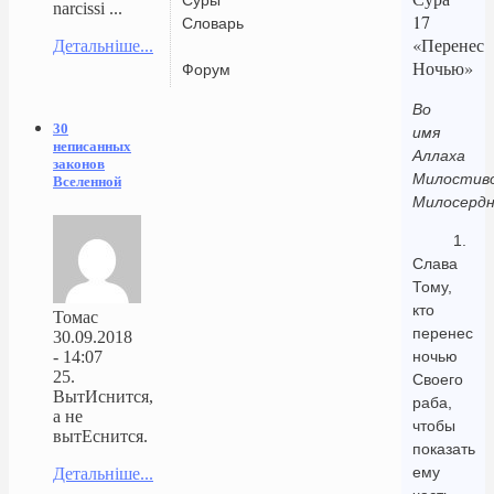
narcissi ...
17
Словарь
«Перенес
Детальніше...
Ночью»
Форум
Во
30
имя
неписанных
Аллаха
законов
Милостиво
Вселенной
Милосердн
1.
Слава
Тому,
кто
Томас
перенес
30.09.2018
- 14:07
ночью
25.
Своего
ВытИснится,
раба,
а не
чтобы
вытЕснится.
показать
ему
Детальніше...