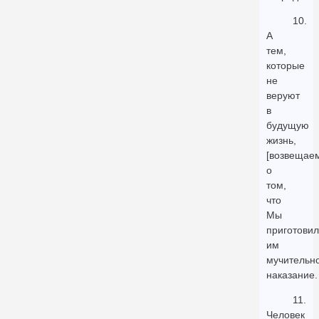
10.
А
тем,
которые
не
веруют
в
будущую
жизнь,
[возвещае
о
том,
что
Мы
приготови
им
мучительн
наказание.
11.
Человек