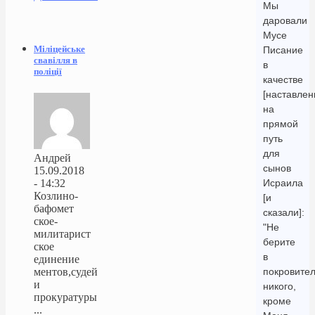
Мы
даровали
Мусе
Міліцейське
Писание
свавілля в
в
поліції
качестве
[наставлен
на
прямой
путь
для
Андрей
сынов
15.09.2018
- 14:32
Исраила
Козлино-
[и
бафомет
сказали]:
ское-
"Не
милитарист
берите
ское
в
единение
ментов,судей
покровите
и
никого,
прокуратуры
кроме
...