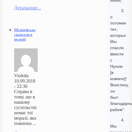
Меня,
Детальніше...
3.
о
потомки
тех,
Міліцейське
свавілля в
которых
поліції
Мы
спасли
вместе
с
Нухом
[в
Violetta
ковчеге]!
10.09.2018
Воистину,
- 22:36
он
Справа в
тому, що в
был
нашому
благодарн
суспільстві
рабом".
немає тої
моралі, яка
4.
повинна ...
Мы