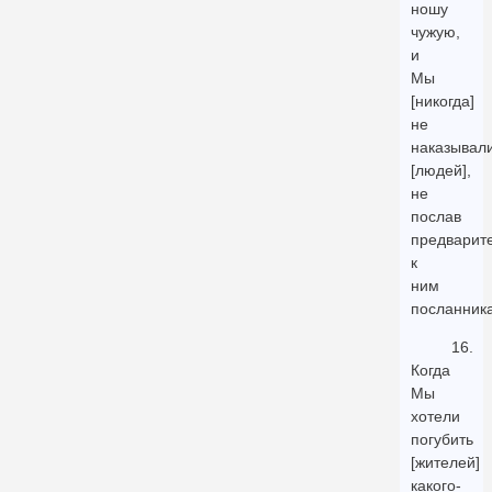
ношу
чужую,
и
Мы
[никогда]
не
наказывал
[людей],
не
послав
предварит
к
ним
посланника
16.
Когда
Мы
хотели
погубить
[жителей]
какого-