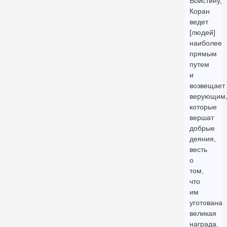
Воистину,
Коран
ведет
[людей]
наиболее
прямым
путем
и
возвещает
верующим
которые
вершат
добрые
деяния,
весть
о
том,
что
им
уготована
великая
награда.