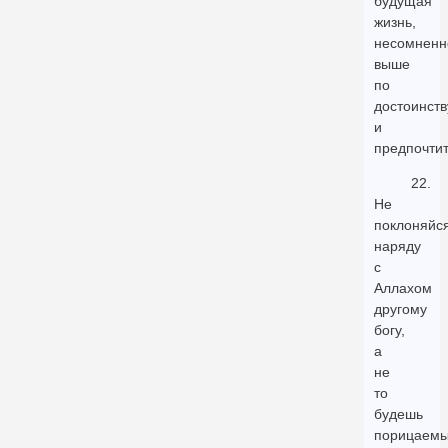
будущая
жизнь,
несомненн
выше
по
достоинств
и
предпочтит
22.
Не
поклоняйс
наряду
с
Аллахом
другому
богу,
а
не
то
будешь
порицаем