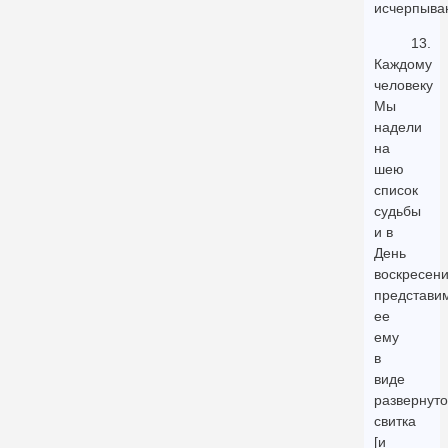
исчерпыва
13.
Каждому
человеку
Мы
надели
на
шею
список
судьбы
и в
День
воскресен
представи
ее
ему
в
виде
развернуто
свитка
[и