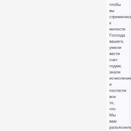
чтобы
вы
стремилис
к
милости
Господа
вашего,
умели
вести
счет
годам,
знали
исчислени
и
постигли
все
то,
что
Мы
вам
разъяснил