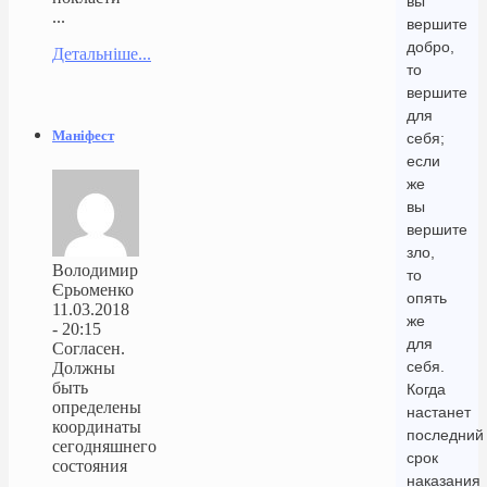
вы
...
вершите
добро,
Детальніше...
то
вершите
для
Маніфест
себя;
если
же
вы
вершите
зло,
Володимир
то
Єрьоменко
опять
11.03.2018
же
- 20:15
для
Согласен.
себя.
Должны
быть
Когда
определены
настанет
координаты
последний
сегодняшнего
срок
состояния
наказания
...