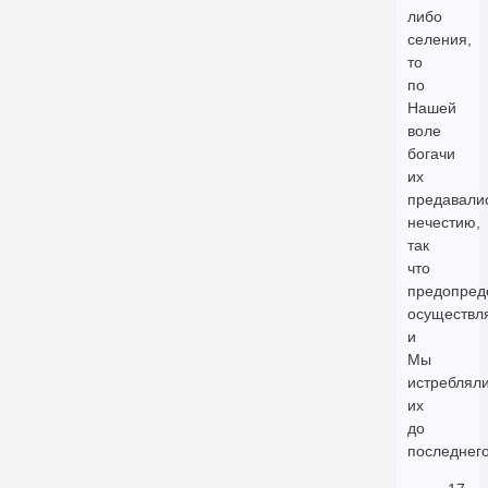
либо
селения,
то
по
Нашей
воле
богачи
их
предавали
нечестию,
так
что
предопред
осуществл
и
Мы
истреблял
их
до
последнего