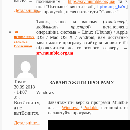
narcissi ...
посиланням -
https://srv.mumble.org.ua/
та в
полі "Username" ввести свої [
Прізвище_Ім'я
]
Детальніше...
без пропусків, після натиснути "Connect".
Також, якщо на вашому
(
комп'ютері,
мобільному пристрої
)
встановлена
операційна система –
Linux (Ubuntu) / Apple
30
неписанных
IOS / Mac OS X / Android,
вам достатньо
законов
завантажити програму з сайту,
встановити її і
Вселенной
підключитися
до голосового
серверу
→
srv.mumble.org.ua
Томас
ЗАВАНТАЖИТИ ПРОГРАМУ
30.09.2018
- 14:07
Windows
25.
Завантажити версію програми Mumble
ВытИснится,
для —
Windows
/
Portable
встановіть та
а не
налаштуйте програму:
вытЕснится.
Детальніше...