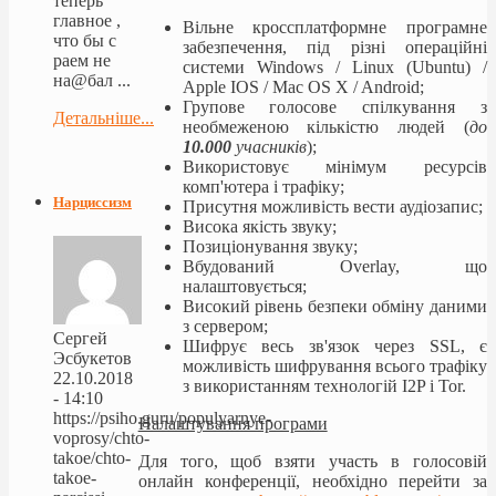
теперь
главное ,
Вільне кроссплатформне програмне
что бы с
забезпечення,
під різні
операційні
раем не
системи
Windows / Linux (Ubuntu) /
на@бал ...
Apple IOS / Mac OS X / Android;
Групове голосове спілкування з
Детальніше...
необмеженою кількістю людей (
до
10.000
учасників
);
Використовує мінімум ресурсів
комп'ютера і трафіку;
Нарциссизм
Присутня можливість
вести
аудіозапис
;
Висока якість звуку;
Позиціонування звуку;
Вбудований Overlay, що
налаштовується;
Високий рівень безпеки обміну даними
з сервером;
Сергей
Шифрує весь зв'язок через SSL, є
Эсбукетов
можливість шифрування всього трафіку
22.10.2018
з використанням технологій I2P і Tor.
- 14:10
https://psiho.guru/populyarnye-
Налаштування програми
voprosy/chto-
takoe/chto-
Для того, щоб взяти участь в голосовій
takoe-
онлайн конференції, необхідно перейти за