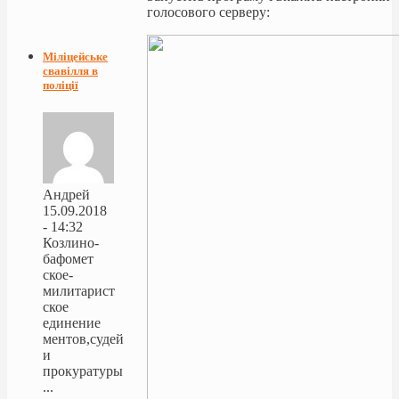
голосового серверу:
Міліцейське
свавілля в
поліції
Андрей
15.09.2018
- 14:32
Козлино-
бафомет
ское-
милитарист
ское
единение
ментов,судей
и
прокуратуры
...