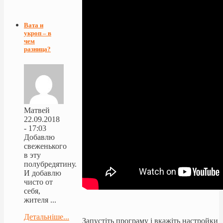
Вата и
укроп – в
чем
разница?
Матвей
22.09.2018
- 17:03
Добавлю
свеженького
в эту
полубредятину.
И добавлю
чисто от
себя,
жителя ...
Детальніше...
Запустіть програму і вкажіть настройки