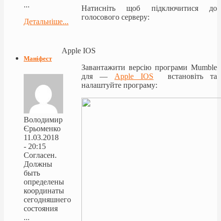
...
Натисніть щоб підключитися до
голосового серверу:
Детальніше...
Apple IOS
Маніфест
Завантажити версію програми Mumble
для —
Apple IOS
встановіть та
налаштуйте програму:
Володимир
Єрьоменко
11.03.2018
- 20:15
Согласен.
Должны
быть
определены
координаты
сегодняшнего
состояния
...