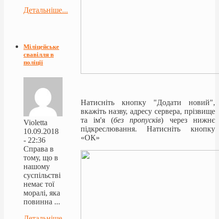
Детальніше...
Міліцейське
свавілля в
поліції
Натисніть кнопку "Додати новий",
вкажіть назву, адресу сервера, прізвище
та ім'я (
без пропусків
) через нижнє
Violetta
підкреслювання. Натисніть кнопку
10.09.2018
«ОК»
- 22:36
Справа в
тому, що в
нашому
суспільстві
немає тої
моралі, яка
повинна ...
Детальніше...