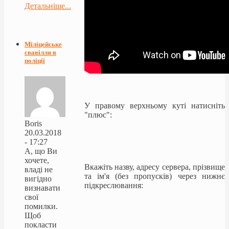
Детальніше...
Міліцейське
свавілля в
поліції
У правому верхньому куті натисніть
"плюс":
Boris
20.03.2018
- 17:27
А, що Ви
хочете,
Вкажіть назву, адресу сервера, прізвище
владі не
та ім'я (без пропусків) через нижнє
вигідно
підкреслювання:
визнавати
свої
помилки.
Щоб
покласти