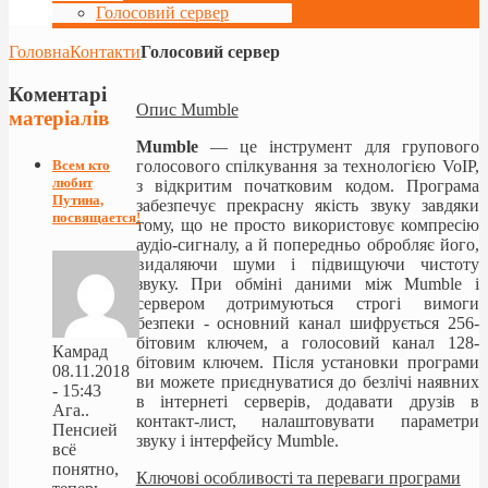
Голосовий сервер
Головна
Контакти
Голосовий сервер
Коментарі
Опис Mumble
матеріалів
Mumble
— це інструмент для групового
голосового спілкування за технологією VoIP,
Всем кто
любит
з відкритим початковим кодом. Програма
Путина,
забезпечує прекрасну якість звуку завдяки
посвящается!
тому, що не просто використовує компресію
аудіо-сигналу, а й попередньо обробляє його,
видаляючи шуми і підвищуючи чистоту
звуку. При обміні даними між Mumble і
сервером дотримуються строгі вимоги
безпеки - основний канал шифрується 256-
бітовим ключем, а голосовий канал 128-
Камрад
бітовим ключем. Після установки програми
08.11.2018
ви можете приєднуватися до безлічі наявних
- 15:43
в інтернеті серверів, додавати друзів в
Ага..
контакт-лист, налаштовувати параметри
Пенсией
звуку і інтерфейсу Mumble.
всё
понятно,
Ключові особливості та переваги програми