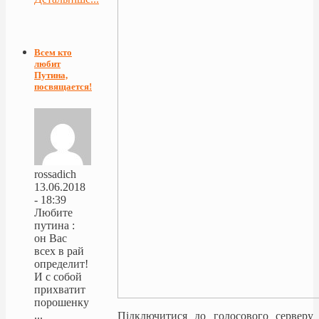
Всем кто
любит
Путина,
посвящается!
rossadich
13.06.2018
- 18:39
Любите
путина :
он Вас
всех в рай
определит!
И с собой
прихватит
порошенку
...
Підключитися до голосового серверу