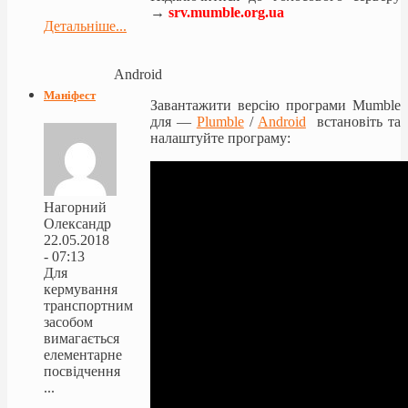
→
srv.mumble.org.ua
Детальніше...
Android
Маніфест
Завантажити версію програми Mumble
для —
Plumble
/
Android
встановіть та
налаштуйте програму:
Нагорний
Олександр
22.05.2018
- 07:13
Для
кермування
транспортним
засобом
вимагається
елементарне
посвідчення
...