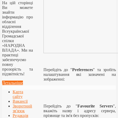
На цій сторінці
Ви можете
знайти
інформацію про
обласні
відділення
Всеукраїнської
Громадської
спілки
«НАРОДНА
ВЛАДА». Ми на
практиці
забезпечуємо
повну
прозорість та
Перейдіть до "
Preferences
" та зробіть
підзвітність!
налаштування які зазначені на
зображенні:
Детальніше
Карта
сайту
Вакансії
Зворотний
Перейдіть до "
Favourite Servers
",
зв'язок
вкажіть назву і адресу сервера,
Редакція
прізвище та ім'я без пропусків: