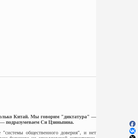
только Китай. Мы говорим "диктатура" —
 — подразумеваем Си Цзиньпина.
 "системы общественного доверия", и нет