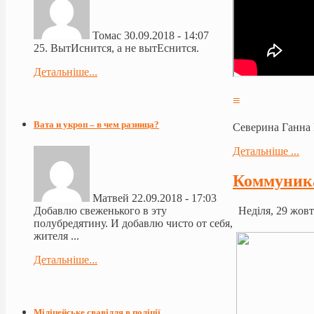
Томас
30.09.2018 - 14:07
25. ВытИснится, а не вытЕснится.
Детальніше...
≡
Вата и укроп – в чем разница?
Северина Ганна
Детальніше ...
Коммуник
Матвей
22.09.2018 - 17:03
Неділя, 29 жовт
Добавлю свеженького в эту
полубредятину. И добавлю чисто от себя,
жителя ...
Детальніше...
Міліцейське свавілля в поліції