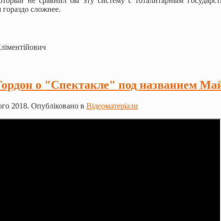
который не сравнил бы эту систему с тоталитарным государст
 гораздо сложнее.
Кліментійович
ордон о "Спектакле" под названием Ма
го 2018. Опубліковано в
Відеоматеріали