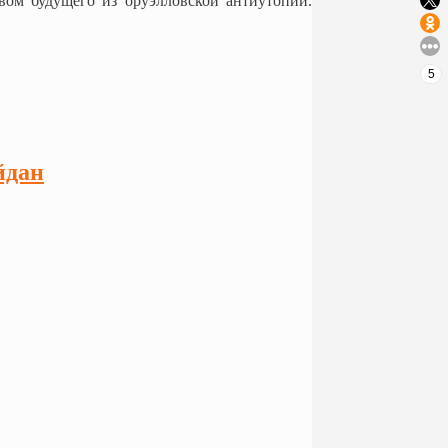
вом будущего из оруэлловской антиутопии.
5
йдан