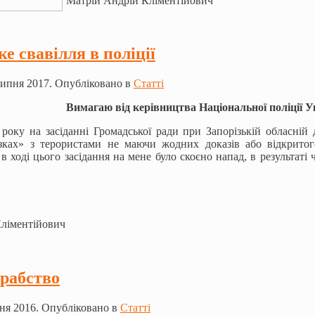
Матрій Андрій Кліментійович
е свавілля в поліції
ипня 2017. Опубліковано в
Статті
Вимагаю від керівництва Національної поліції У
 року на засіданні Громадської ради при Запорізькій обласній
зках» з терористами не маючи жодних доказів або відкрито
в ході цього засідання на мене було скоєно напад, в результаті
Кліментійович
рабство
ня 2016. Опубліковано в
Статті