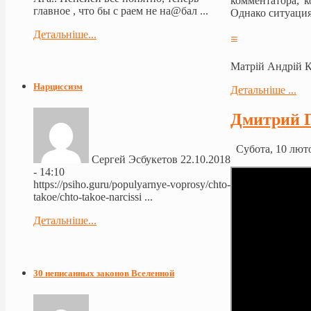
комментатора, 
главное , что бы с раем не на@бал ...
Однако ситуация
Детальніше...
≡
Матрій Андрій 
Нарциссизм
Детальніше ...
Дмитрий Г
Субота, 10 люто
Сергей Эсбукетов
22.10.2018
- 14:10
https://psiho.guru/populyarnye-voprosy/chto-
takoe/chto-takoe-narcissi ...
Детальніше...
30 неписанных законов Вселенной