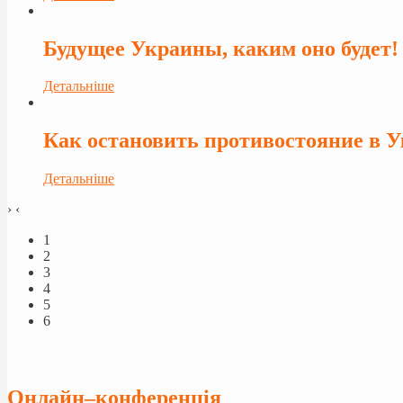
Будущее Украины, каким оно будет!
Детальніше
Как остановить противостояние в 
Детальніше
›
‹
1
2
3
4
5
6
Онлайн–конференція