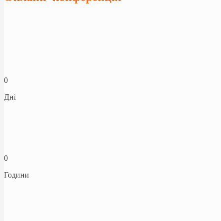
0
Дні
0
Години