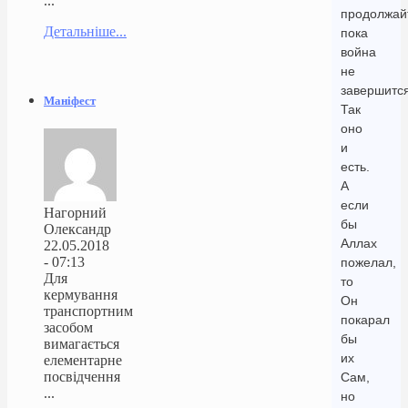
...
продолжайт
Детальніше...
пока
война
не
завершится
Маніфест
Так
оно
и
есть.
А
если
Нагорний
бы
Олександр
Аллах
22.05.2018
- 07:13
пожелал,
Для
то
кермування
Он
транспортним
покарал
засобом
бы
вимагається
их
елементарне
посвідчення
Сам,
...
но