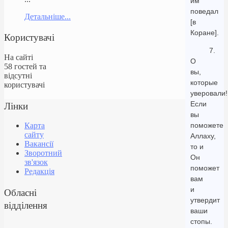
им
поведал
Детальніше...
[в
Коране].
Користувачі
7.
На сайті
О
58 гостей та
вы,
відсутні
которые
користувачі
уверовали!
Лінки
Если
вы
поможете
Карта
сайту
Аллаху,
Вакансії
то и
Зворотний
Он
зв'язок
поможет
Редакція
вам
и
Обласні
утвердит
відділення
ваши
стопы.