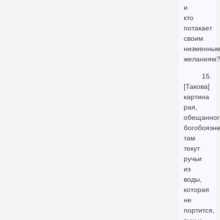
и
кто
потакает
своим
низменны
желаниям
15.
[Такова]
картина
рая,
обещанног
богобоязн
там
текут
ручьи
из
воды,
которая
не
портится,