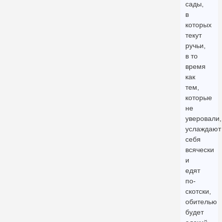
сады,
в
которых
текут
ручьи,
в то
время
как
тем,
которые
не
уверовали,
услаждают
себя
всячески
и
едят
по-
скотски,
обителью
будет