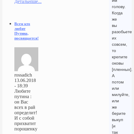
им
Детальніше...
голову.
Когда
же
Всем кто
вы
любит
разобьете
Путина,
их
посвящается!
совсем,
то
крепите
оковы
[пленных].
rossadich
А
13.06.2018
потом
- 18:39
или
Любите
милуйте,
путина :
или
он Вас
же
всех в рай
определит!
берите
И с собой
выкуп
прихватит
[и
порошенку
так