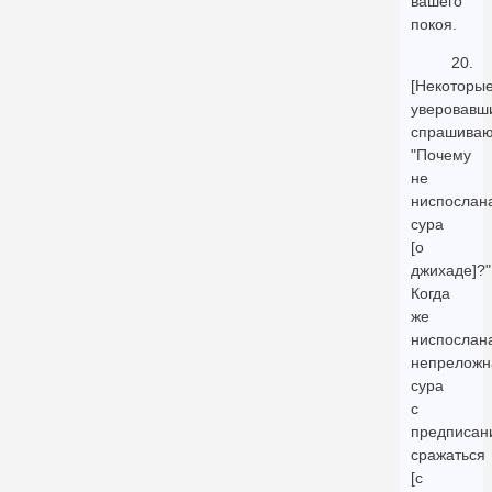
вашего
покоя.
20.
[Некоторые
уверовавш
спрашиваю
"Почему
не
ниспослан
сура
[о
джихаде]?"
Когда
же
ниспослан
непреложн
сура
с
предписан
сражаться
[с