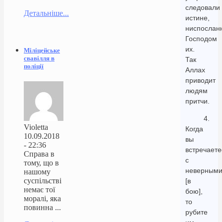
следовали
Детальніше...
истине,
ниспослан
Господом
их.
Міліцейське
свавілля в
Так
поліції
Аллах
приводит
людям
притчи.
4.
Violetta
Когда
10.09.2018
вы
- 22:36
встречаете
Справа в
с
тому, що в
неверным
нашому
суспільстві
[в
немає тої
бою],
моралі, яка
то
повинна ...
рубите