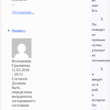
во
...
имя
Его.
Детальніше...
5.
Он
поведет
Маніфест
их
прямым
путем,
улучшит
их
положение
Володимир
Єрьоменко
6.
11.03.2018
- 20:15
и
Согласен.
введет
Должны
их в
быть
рай,
определены
о
координаты
котором
сегодняшнего
состояния
Он
...