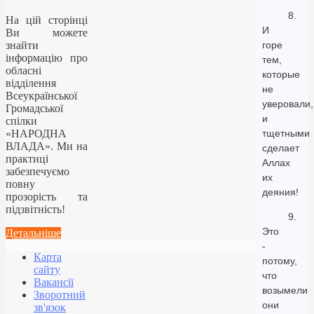
8.
На цій сторінці
И
Ви можете
знайти
горе
інформацію про
тем,
обласні
которые
відділення
не
Всеукраїнської
уверовали,
Громадської
и
спілки
«НАРОДНА
тщетными
ВЛАДА». Ми на
сделает
практиці
Аллах
забезпечуємо
их
повну
деяния!
прозорість та
підзвітність!
9.
Это
Детальніше
-
Карта
потому,
сайту
что
Вакансії
возымели
Зворотний
они
зв'язок