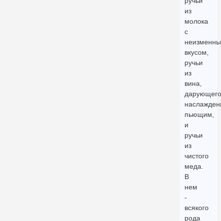
ручьи
из
молока
с
неизменн
вкусом,
ручьи
из
вина,
дарующег
наслажден
пьющим,
и
ручьи
из
чистого
меда.
В
нем
-
всякого
рода