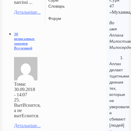
narcissi ...
47
Словарь
«Мухамма
Детальніше...
Форум
Во
имя
30
Аллаха
неписанных
Милостиво
законов
Милосердн
Вселенной
1.
Аллах
делает
тщетными
деяния
Томас
тех,
30.09.2018
- 14:07
которые
25.
не
ВытИснится,
уверовали
а не
и
вытЕснится.
сбивают
[людей]
Детальніше...