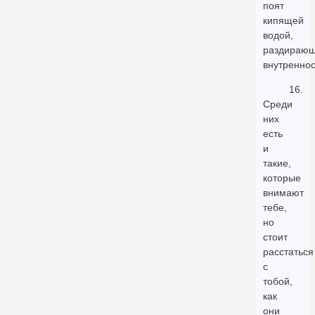
поят
кипящей
водой,
раздираю
внутренно
16.
Среди
них
есть
и
такие,
которые
внимают
тебе,
но
стоит
расстаться
с
тобой,
как
они