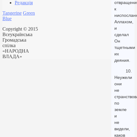
Редакція
отвращени
к
Tangerine
Green
ниспослан
Blue
Аллахом,
и
Copyright © 2015
Всеукраїнська
сделал
Громадська
Он
спілка
тщетными
«НАРОДНА
их
ВЛАДА»
деяния.
10.
Неужели
они
не
странствов
по
земле
и
не
видели,
каков