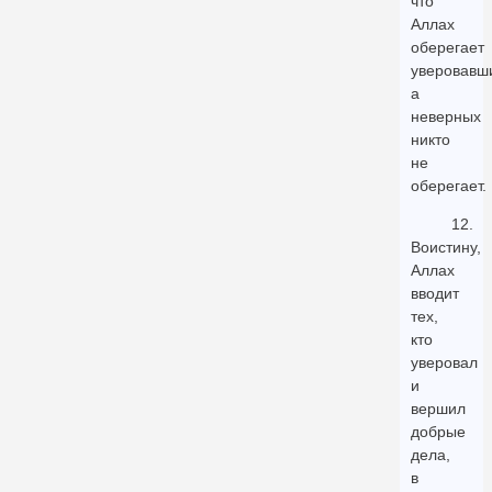
что
Аллах
оберегает
уверовавш
а
неверных
никто
не
оберегает.
12.
Воистину,
Аллах
вводит
тех,
кто
уверовал
и
вершил
добрые
дела,
в