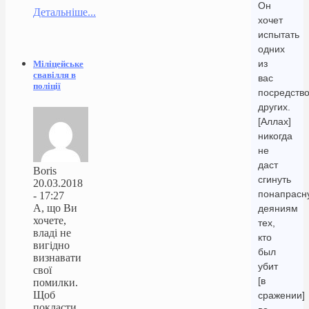
Он
Детальніше...
хочет
испытать
одних
из
Міліцейське
свавілля в
вас
поліції
посредств
других.
[Аллах]
никогда
не
даст
Boris
сгинуть
20.03.2018
понапрасн
- 17:27
А, що Ви
деяниям
хочете,
тех,
владі не
кто
вигідно
был
визнавати
убит
свої
[в
помилки.
Щоб
сражении]
покласти