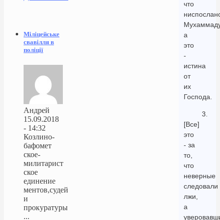
что
ниспослан
Мухаммаду
Міліцейське
а
свавілля в
это
поліції
-
истина
от
их
Господа.
Андрей
3.
15.09.2018
[Все]
- 14:32
это
Козлино-
- за
бафомет
ское-
то,
милитарист
что
ское
неверные
единение
следовали
ментов,судей
лжи,
и
а
прокуратуры
...
уверовавш