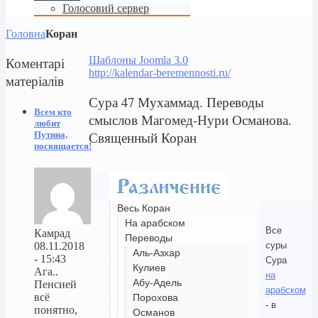
Голосовий сервер
Головна
Коран
Коментарі
Шаблоны Joomla 3.0
http://kalendar-beremennosti.ru/
матеріалів
Сура 47 Мухаммад. Переводы
Всем кто
смыслов Магомед-Нури Османова.
любит
Священный Коран
Путина,
посвящается!
Весь Коран
На арабском
Все
Камрад
Переводы
суры
08.11.2018
Аль-Азхар
- 15:43
Сура
Кулиев
Ага..
на
Абу-Адель
Пенсией
арабском
всё
Порохова
- в
понятно,
Османов