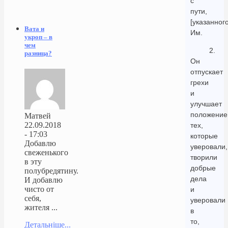
с
пути,
[указанного
Вата и
Им.
укроп – в
чем
2.
разница?
Он
отпускает
грехи
и
улучшает
положение
Матвей
22.09.2018
тех,
- 17:03
которые
Добавлю
уверовали,
свеженького
творили
в эту
добрые
полубредятину.
дела
И добавлю
чисто от
и
себя,
уверовали
жителя ...
в
то,
Детальніше...