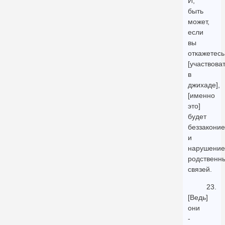
И,
быть
может,
если
вы
откажетесь
[участвова
в
джихаде],
[именно
это]
будет
беззакони
и
нарушени
родственн
связей.
23.
[Ведь]
они
-