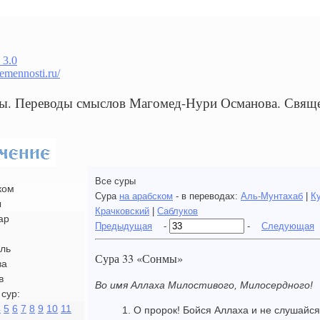
 3.0
remennosti.ru/
ы. Переводы смыслов Магомед-Нури Османова. Свящ
Все суры
ком
Сура
на арабском
- в переводах:
Аль-Мунтахаб
|
К
ы
Крачковский
|
Саблуков
ар
Предыдущая
-
-
Следующая
ль
Сура 33 «Сонмы»
ва
в
Во имя Аллаха Милостивого, Милосердного!
сур:
4
5
6
7
8
9
10
11
1. О пророк! Бойся Аллаха и не слушайс