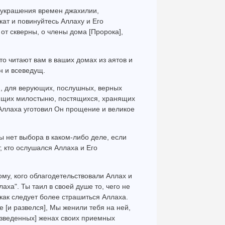
е украшения времен джахилии,
ат и повинуйтесь Аллаху и Его
от скверны, о члены дома [Пророка],
что читают вам в ваших домах из аятов и
н и всеведущ.
м], для верующих, послушных, верных
ющих милостыню, постящихся, хранящих
ллаха уготовил Он прощение и великое
 нет выбора в каком-либо деле, если
, кто ослушался Аллаха и Его
ому, кого облагодетельствовали Аллах и
аха". Ты таил в своей душе то, чего не
 как следует более страшиться Аллаха.
е [и развелся], Мы женили тебя на ней,
зведенных] женах своих приемных