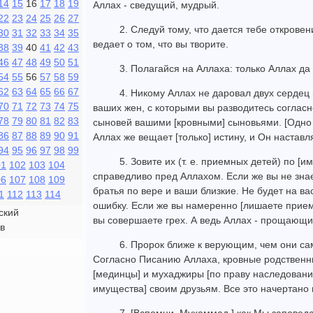
14
15
16
17
18
19
Аллах - сведущий, мудрый.
22
23
24
25
26
27
2. Следуй тому, что дается тебе откровен
30
31
32
33
34
35
ведает о том, что вы творите.
38
39
40
41
42
43
46
47
48
49
50
51
3. Полагайся на Аллаха: только Аллах да
54
55
56
57
58
59
62
63
64
65
66
67
4. Никому Аллах не даровал двух сердец
70
71
72
73
74
75
ваших жен, с которыми вы разводитесь соглас
78
79
80
81
82
83
сыновей вашими [кровными] сыновьями. [Одно д
86
87
88
89
90
91
Аллах же вещает [только] истину, и Он наставл
94
95
96
97
98
99
5. Зовите их (т. е. приемных детей) по [и
01
102
103
104
справедливо пред Аллахом. Если же вы не знает
06
107
108
109
братья по вере и ваши близкие. Не будет на ва
1
112
113
114
ошибку. Если же вы намеренно [лишаете приемн
ский
вы совершаете грех. А ведь Аллах - прощающ
в
6. Пророк ближе к верующим, чем они сами
Согласно Писанию Аллаха, кровные родственни
[мединцы] и мухаджиры [по праву наследования
имущества] своим друзьям. Все это начертано 