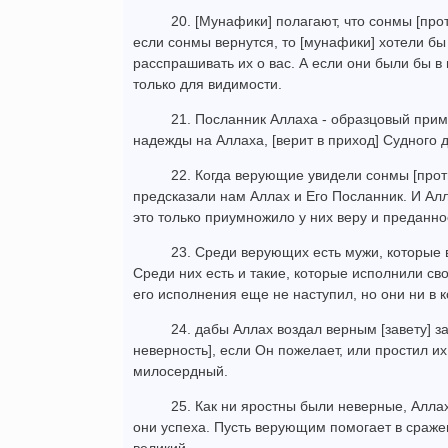
20. [Мунафики] полагают, что сонмы [про
если сонмы вернутся, то [мунафики] хотели бы
расспрашивать их о вас. А если они были бы в
только для видимости.
21. Посланник Аллаха - образцовый приме
надежды на Аллаха, [верит в приход] Судного 
22. Когда верующие увидели сонмы [против
предсказали нам Аллах и Его Посланник. И Алл
это только приумножило у них веру и преданнос
23. Среди верующих есть мужи, которые 
Среди них есть и такие, которые исполнили свой
его исполнения еще не наступил, но они ни в к
24. дабы Аллах воздал верным [завету] з
неверность], если Он пожелает, или простил и
милосердный.
25. Как ни яростны были неверные, Аллах
они успеха. Пусть верующим помогает в сражен