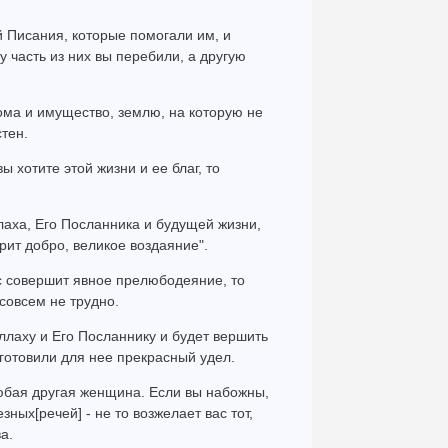
й Писания, которые помогали им, и
ну часть из них вы перебили, а другую
ома и имущество, землю, на которую не
тен.
ы хотите этой жизни и ее благ, то
лаха, Его Посланника и будущей жизни,
ворит добро, великое воздаяние".
ас совершит явное прелюбодеяние, то
совсем не трудно.
Аллаху и Его Посланнику и будет вершить
готовили для нее прекрасный удел.
любая другая женщина. Если вы набожны,
ных[речей] - не то возжелает вас тот,
а.