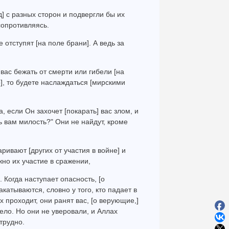
од] с разных сторон и подвергли бы их
сопротивляясь.
е отступят [на поле брани]. А ведь за
 вас бежать от смерти или гибели [на
о], то будете наслаждаться [мирскими
а, если Он захочет [покарать] вас злом, и
ть вам милость?" Они не найдут, кроме
аривают [других от участия в войне] и
жно их участие в сражении,
. Когда наступает опасность, [о
акатываются, словно у того, кто падает в
х проходит, они ранят вас, [о верующие,]
ело. Но они не уверовали, и Аллах
трудно.