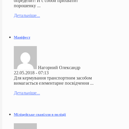
определит! И с собой прихватит
порошенку ...
Детальніше...
Маніфест
Нагорний Олександр
22.05.2018 - 07:13
Для кермування транспортним засобом
вимагається елементарне посвідчення ...
Детальніше...
Міліцейське свавілля в поліції