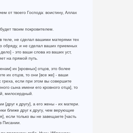
ием от твоего Господа: воистину, Аллах
 будет твоим покровителем.
 в теле, не сделал вашими матерями тех
но обряду, и не сделал ваших приемных
ело] - это ваши слова из ваших уст,
яет на прямой путь.
менам] их [кровных] отцов, это более
е их отцов, то они [все же] - ваши
с греха, если при этом вы совершите
ого сына имени его кровного отца], то
ий, милосердный.
 [друг к другу], а его жены - их матери.
ки ближе друг к другу, чем верующие
], если только вы не завещаете [часть
в Писании.