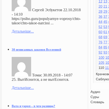
12
13
20
21
Сергей Эсбукетов
22.10.2018
28
29
- 14:10
36
37
https://psiho.guru/populyarnye-voprosy/chto-
44
45
takoe/chto-takoe-narcissi ...
52
53
Детальніше...
60
61
68
69
76
77
84
85
30 неписанных законов Вселенной
92
93
100
1
105
1
110
11
Крачков
Томас
30.09.2018 - 14:07
Саблуко
25. ВытИснится, а не вытЕснится.
Детальніше...
Аудио
Суры
Словарь
Вата и укроп – в чем разница?