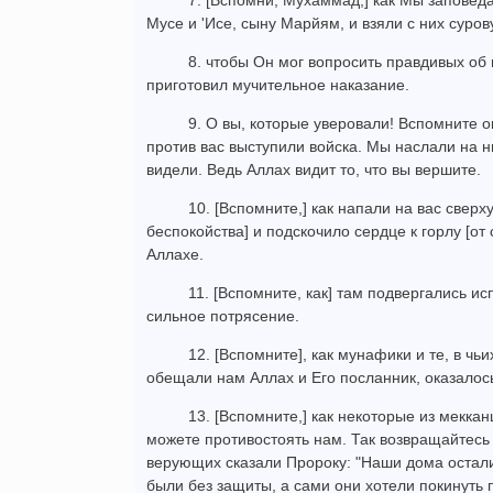
7. [Вспомни, Мухаммад,] как Мы заповеда
Мусе и 'Исе, сыну Марйям, и взяли с них суров
8. чтобы Он мог вопросить правдивых об
приготовил мучительное наказание.
9. О вы, которые уверовали! Вспомните 
против вас выступили войска. Мы наслали на н
видели. Ведь Аллах видит то, что вы вершите.
10. [Вспомните,] как напали на вас сверху 
беспокойства] и подскочило сердце к горлу [от 
Аллахе.
11. [Вспомните, как] там подвергались и
сильное потрясение.
12. [Вспомните], как мунафики и те, в чьи
обещали нам Аллах и Его посланник, оказалос
13. [Вспомните,] как некоторые из мекка
можете противостоять нам. Так возвращайтесь ж
верующих сказали Пророку: "Наши дома осталис
были без защиты, а сами они хотели покинуть 