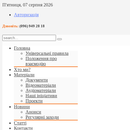
П'ятниця, 07 серпня 2026
Авторизація
Дзвоніть:
(096) 949 28 18
Головна
Універсальні правила
Положення про
взаємодію
Хто ми?
Матеріали
Документи
Відеоматеріали
Аудіоматеріали
Наші ініціативи
Проекти
Новини
Анонси
Регулярні заходи
Статті
Контакти