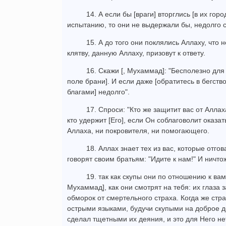
14. А если бы [враги] вторглись [в их гор
испытанию, то они не выдержали бы, недолго 
15. А до того они поклялись Аллаху, что н
клятву, данную Аллаху, призовут к ответу.
16. Скажи [, Мухаммад]: "Бесполезно для
поле брани]. И если даже [обратитесь в бегств
благами] недолго".
17. Спроси: "Кто же защитит вас от Аллах
кто удержит [Его], если Он соблаговолит оказа
Аллаха, ни покровителя, ни помогающего.
18. Аллах знает тех из вас, которые отгов
говорят своим братьям: "Идите к нам!" И ничто
19. так как скупы они по отношению к вам
Мухаммад], как они смотрят на тебя: их глаза з
обморок от смертельного страха. Когда же стра
острыми языками, будучи скупыми на доброе д
сделал тщетными их деяния, и это для Него не