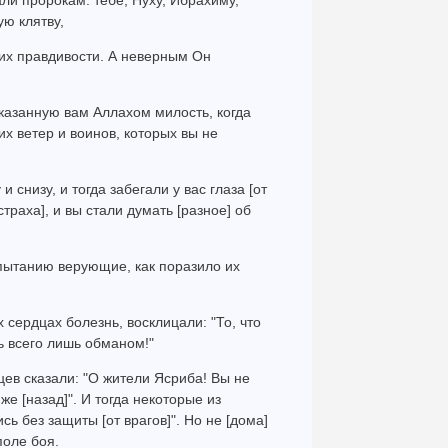
ли пророкам: тебе, Нуху, Ибрахиму,
ую клятву,
 их правдивости. А неверным Он
оказанную вам Аллахом милость, когда
их ветер и воинов, которых вы не
и снизу, и тогда забегали у вас глаза [от
страха], и вы стали думать [разное] об
спытанию верующие, как поразило их
х сердцах болезнь, восклицали: "То, что
ь всего лишь обманом!"
нцев сказали: "О жители Ясриба! Вы не
е [назад]". И тогда некоторые из
ь без защиты [от врагов]". Но не [дома]
поле боя.