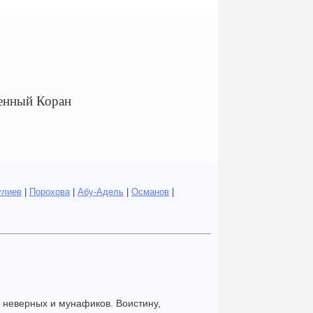
енный Коран
улиев
|
Порохова
|
Абу-Адель
|
Османов
|
я неверных и мунафиков. Воистину,