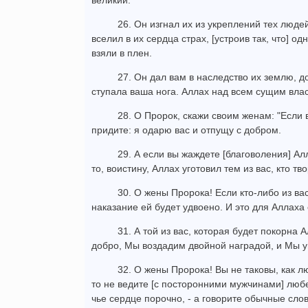
великий.
26. Он изгнал их из укреплений тех люде
вселил в их сердца страх, [устроив так, что] од
взяли в плен.
27. Он дал вам в наследство их землю, д
ступала ваша нога. Аллах над всем сущим влас
28. О Пророк, скажи своим женам: "Если в
придите: я одарю вас и отпущу с добром.
29. А если вы жаждете [благоволения] Ал
то, воистину, Аллах уготовил тем из вас, кто т
30. О жены Пророка! Если кто-либо из в
наказание ей будет удвоено. И это для Аллаха 
31. А той из вас, которая будет покорна 
добро, Мы воздадим двойной наградой, и Мы у
32. О жены Пророка! Вы не таковы, как 
то не ведите [с посторонними мужчинами] любез
чье сердце порочно, - а говорите обычные слов