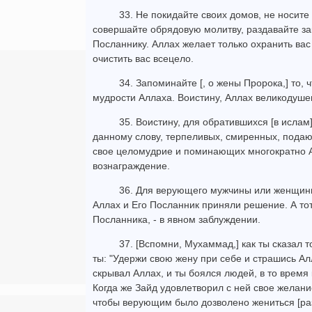
33. Не покидайте своих домов, не носит
совершайте обрядовую молитву, раздавайте зак
Посланнику. Аллах желает только охранить вас 
очистить вас всецело.
34. Запоминайте [, о жены Пророка,] то, 
мудрости Аллаха. Воистину, Аллах великодуше
35. Воистину, для обратившихся [в исла
данному слову, терпеливых, смиренных, пода
свое целомудрие и поминающих многократно А
вознаграждение.
36. Для верующего мужчины или женщины
Аллах и Его Посланник приняли решение. А тот
Посланника, - в явном заблуждении.
37. [Вспомни, Мухаммад,] как ты сказал т
ты: "Удержи свою жену при себе и страшись Алл
скрывал Аллах, и ты боялся людей, в то время
Когда же Зайд удовлетворил с ней свое желани
чтобы верующим было дозволено жениться [ра