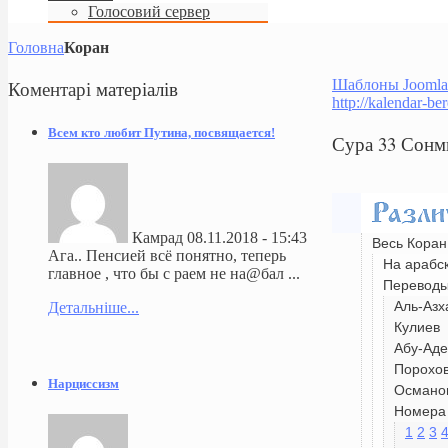
Голосовий сервер
Головна
Коран
Коментарі
матеріалів
Шаблоны Joomla
http://kalendar-be
Всем кто любит Путина, посвящается!
Сура 33 Сонм
Камрад
08.11.2018 - 15:43
Весь Коран
Ага.. Пенсией всё понятно, теперь
На арабс
главное , что бы с раем не на@бал ...
Перевод
Аль-Азх
Детальніше...
Кулиев
Абу-Аде
Порохо
Нарциссизм
Османо
Номера 
1
2
3