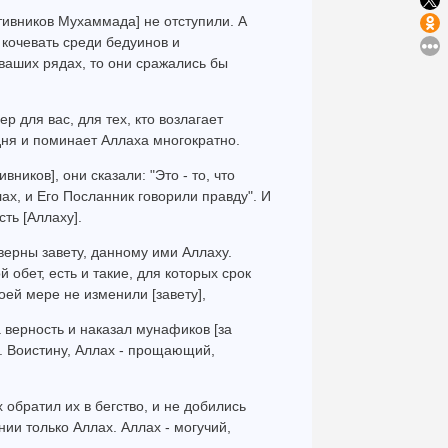
тивников Мухаммада] не отступили. А
 кочевать среди бедуинов и
 ваших рядах, то они сражались бы
р для вас, для тех, кто возлагает
дня и поминает Аллаха многократно.
ников], они сказали: "Это - то, что
ах, и Его Посланник говорили правду". И
ть [Аллаху].
верны завету, данному ими Аллаху.
 обет, есть и такие, для которых срок
оей мере не изменили [завету],
а верность и наказал мунафиков [за
х. Воистину, Аллах - прощающий,
 обратил их в бегство, и не добились
ии только Аллах. Аллах - могучий,