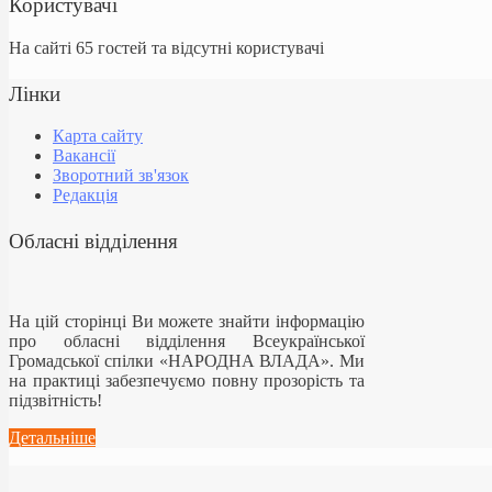
Користувачі
На сайті 65 гостей та відсутні користувачі
Лінки
Карта сайту
Вакансії
Зворотний зв'язок
Редакція
Обласні відділення
На цій сторінці Ви можете знайти інформацію
про обласні відділення Всеукраїнської
Громадської спілки «НАРОДНА ВЛАДА». Ми
на практиці забезпечуємо повну прозорість та
підзвітність!
Детальніше