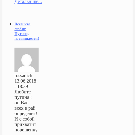
Детальніше...
Всем кто
любит
Путина,
посвящается!
rossadich
13.06.2018
- 18:39
Любите
путина :
он Вас
всех в рай
определит!
И с собой
прихватит
порошенку