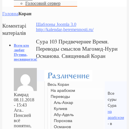
Голосовий сервер
Головна
Коран
Коментарі
Шаблоны Joomla 3.0
http://kalendar-beremennosti.ru/
матеріалів
Сура 103 Предвечернее Время.
Всем кто
Переводы смыслов Магомед-Нури
любит
Османова. Священный Коран
Путина,
посвящается!
Весь Коран
На арабском
Все
Камрад
Переводы
суры
08.11.2018
Аль-Азхар
- 15:43
Сура
Кулиев
Ага..
на
Абу-Адель
Пенсией
арабском
всё
Порохова
- в
понятно,
Османов