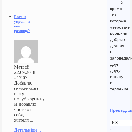
3.
кроме
тех,
Вата и
которые
укроп – в
чем
уверовали,
разница?
вершили
добрые
деяния
и
заповедал
друг
Матвей
другу
22.09.2018
истину
- 17:03
и
Добавлю
свеженького
терпение.
в эту
полубредятину.
И добавлю
чисто от
Предыдущ
себя,
-
жителя ...
-
Детальніше...