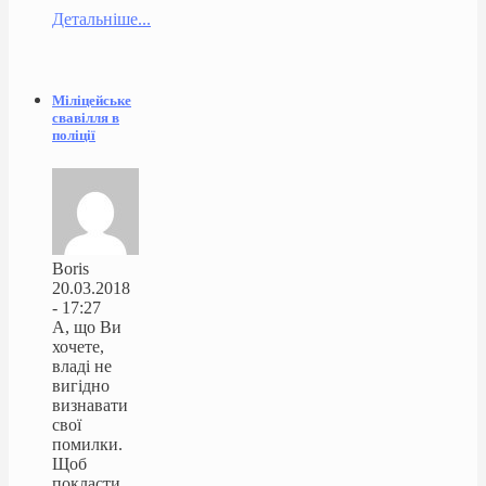
Детальніше...
Міліцейське
свавілля в
поліції
Boris
20.03.2018
- 17:27
А, що Ви
хочете,
владі не
вигідно
визнавати
свої
помилки.
Щоб
покласти