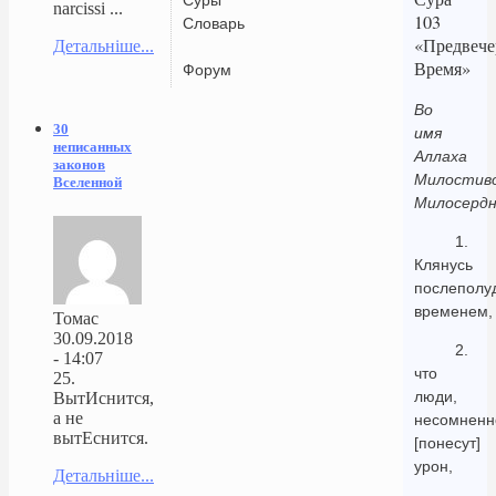
narcissi ...
103
Словарь
«Предвече
Детальніше...
Время»
Форум
Во
30
имя
неписанных
Аллаха
законов
Милостиво
Вселенной
Милосердн
1.
Клянусь
послеполу
временем,
Томас
30.09.2018
2.
- 14:07
что
25.
люди,
ВытИснится,
а не
несомненн
вытЕснится.
[понесут]
урон,
Детальніше...