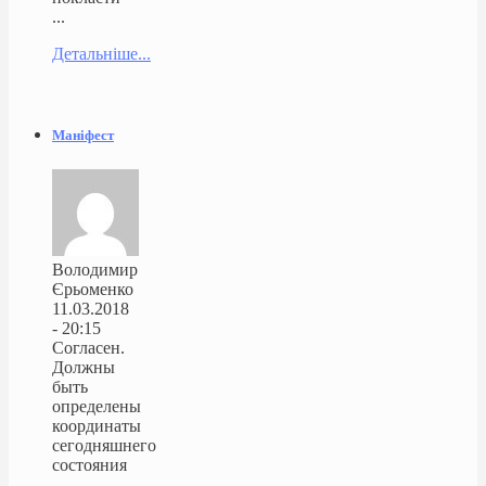
...
Детальніше...
Маніфест
Володимир
Єрьоменко
11.03.2018
- 20:15
Согласен.
Должны
быть
определены
координаты
сегодняшнего
состояния
...