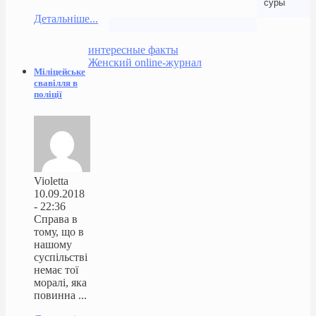
суры
Детальніше...
интересные факты
Женский online-журнал
Міліцейське
свавілля в
поліції
Violetta
10.09.2018
- 22:36
Справа в
тому, що в
нашому
суспільстві
немає тої
моралі, яка
повинна ...