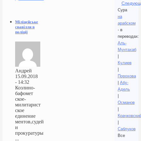
Следующ
Сура
на
Міліцейське
арабском
свавілля в
- в
поліції
переводах:
Аль-
Мунтахаб
|
Кулиев
|
Андрей
15.09.2018
Порохова
- 14:32
|
Абу-
Козлино-
Адель
бафомет
|
ское-
Османов
милитарист
|
ское
единение
Крачковски
ментов,судей
|
и
Саблуков
прокуратуры
Все
...