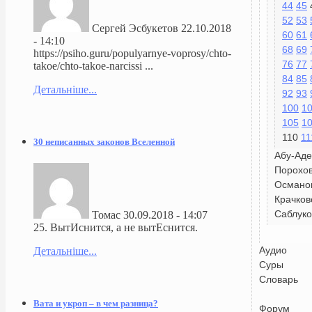
44
45
52
53
Сергей Эсбукетов
22.10.2018
60
61
- 14:10
68
69
https://psiho.guru/populyarnye-voprosy/chto-
76
77
takoe/chto-takoe-narcissi ...
84
85
Детальніше...
92
93
100
1
105
1
110
11
30 неписанных законов Вселенной
Абу-Аде
Порохо
Османо
Крачков
Саблуко
Томас
30.09.2018 - 14:07
25. ВытИснится, а не вытЕснится.
Аудио
Детальніше...
Суры
Словарь
Вата и укроп – в чем разница?
Форум