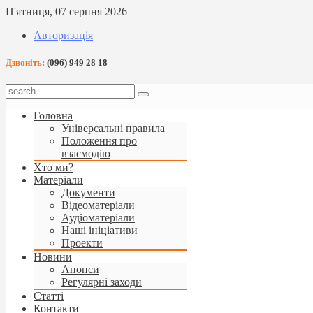
П'ятниця, 07 серпня 2026
Авторизація
Дзвоніть:
(096) 949 28 18
Головна
Універсальні правила
Положення про
взаємодію
Хто ми?
Матеріали
Документи
Відеоматеріали
Аудіоматеріали
Наші ініціативи
Проекти
Новини
Анонси
Регулярні заходи
Статті
Контакти