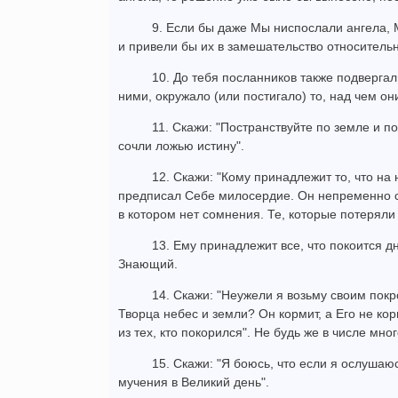
9. Если бы даже Мы ниспослали ангела, 
и привели бы их в замешательство относительн
10. До тебя посланников также подвергал
ними, окружало (или постигало) то, над чем он
11. Скажи: "Постранствуйте по земле и п
сочли ложью истину".
12. Скажи: "Кому принадлежит то, что на
предписал Себе милосердие. Он непременно со
в котором нет сомнения. Те, которые потеряли 
13. Ему принадлежит все, что покоится 
Знающий.
14. Скажи: "Неужели я возьму своим покр
Творца небес и земли? Он кормит, а Его не ко
из тех, кто покорился". Не будь же в числе мно
15. Скажи: "Я боюсь, что если я ослушаю
мучения в Великий день".