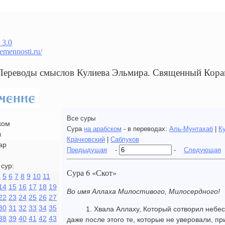
 3.0
remennosti.ru/
 Переводы смыслов Кулиева Эльмира. Священный Кора
Все суры
ком
Сура
на арабском
- в переводах:
Аль-Мунтахаб
|
К
ы
Крачковский
|
Саблуков
ар
Предыдущая
-
-
Следующая
сур:
Сура 6 «Скот»
4
5
6
7
8
9
10
11
14
15
16
17
18
19
Во имя Аллаха Милостивого, Милосердного!
22
23
24
25
26
27
30
31
32
33
34
35
1. Хвала Аллаху, Который сотворил небес
38
39
40
41
42
43
даже после этого те, которые не уверовали, пр