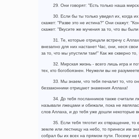
29. Они говорят: "Есть только наша мирс
30. Если бы ты только увидел их, когда и
скажет: "Разве это не истина?" Они скажут: "
скажет: "Вкусите же мучения за то, что вы бы
31. Те, которые отрицали встречу с Аллах
внезапно для них настанет Час, они, неся свои
за то, что мы упустили там!" Как же скверно то,
32. Мирская жизнь - всего лишь игра и п
тех, кто богобоязнен. Неужели вы не разумеет
33. Мы знаем, что тебя печалит то, что о
беззаконники отрицают знамения Аллаха!
34. До тебя посланников также считали л
называли лжецами и обижали, пока не являлас
слов Аллаха, и до тебя уже дошли некоторые в
35. Если тебя тяготит их отвращение, то
земле или лестницу на небо, то принеси им зн
собрал бы их всех на прямом пути. Посему не 