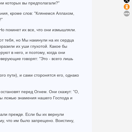
ии которых вы предполагали?"
дания, кроме слов: "Клянемся Аллахом,
!"
 Но покинет их все, что они измышляли.
ют тебя, но Мы накинули на их сердца
оразили их уши глухотой. Какое бы
руют в него, и поэтому, когда они
еверующие говорят: "Это - всего лишь
го пути), и сами сторонятся его, однако
х остановят перед Огнем. Они скажут: "О,
бы ложью знамения нашего Господа и
ывали прежде. Если бы их вернули
му, что им было запрещено. Воистину,