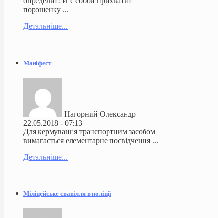
определит! И с собой прихватит
порошенку ...
Детальніше...
Маніфест
Нагорний Олександр
22.05.2018 - 07:13
Для кермування транспортним засобом
вимагається елементарне посвідчення ...
Детальніше...
Міліцейське свавілля в поліції