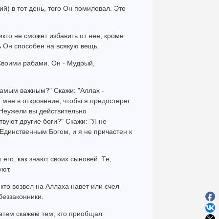
ий) в тот день, того Он помиловал. Это
икто не сможет избавить от нее, кроме
ь Он способен на всякую вещь.
Своими рабами. Он - Мудрый,
самым важным?" Скажи: "Аллах -
 мне в откровение, чтобы я предостерег
. Неужели вы действительно
твуют другие боги?" Скажи: "Я не
 Единственным Богом, и я не причастен к
его, как знают своих сыновей. Те,
уют.
 кто возвел на Аллаха навет или счел
беззаконники.
затем скажем тем, кто приобщал