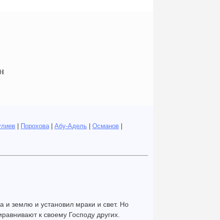
н
улиев
|
Порохова
|
Абу-Адель
|
Османов
|
а и землю и установил мраки и свет. Но
иравнивают к своему Господу других.