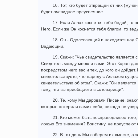
16. Тот, кто будет отвращен от них (мучен
будет очевидное преуспеяние.
17. Если Аллах коснется тебя бедой, то н
Него. Если же Он коснется тебя благом, то вед
18. Он - Одолевающий и находится над 
Ведающий.
19. Скажи: "Чье свидетельство является 
Свидетель между мною и вами. Этот Коран дан
посредством него вас и тех, до кого он дойдет
свидетельствуете, что наряду с Аллахом сущес
свидетельствую об этом". Скажи: "Он является
тому, что вы приобщаете в сотоварищи".
20. Те, кому Мы даровали Писание, знают 
которые потеряли самих себя, никогда не увер
21. Кто может быть несправедливее того,
ложью Его знамения? Воистину, не преуспеют 
22. В тот день Мы соберем их вместе, а 