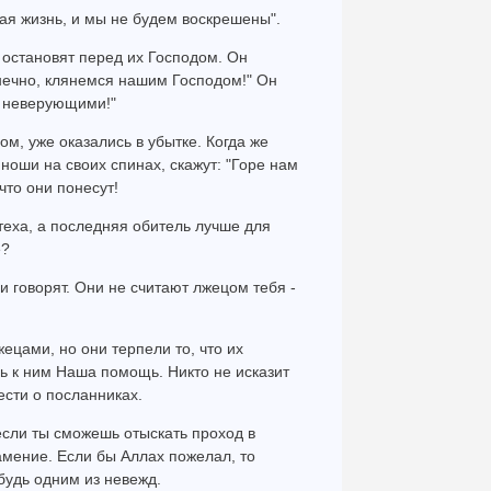
кая жизнь, и мы не будем воскрешены".
х остановят перед их Господом. Он
Конечно, клянемся нашим Господом!" Он
ли неверующими!"
ом, уже оказались в убытке. Когда же
 ноши на своих спинах, скажут: "Горе нам
 что они понесут!
отеха, а последняя обитель лучше для
е?
ни говорят. Они не считают лжецом тебя -
жецами, но они терпели то, что их
ь к ним Наша помощь. Никто не исказит
ести о посланниках.
 если ты сможешь отыскать проход в
амение. Если бы Аллах пожелал, то
будь одним из невежд.