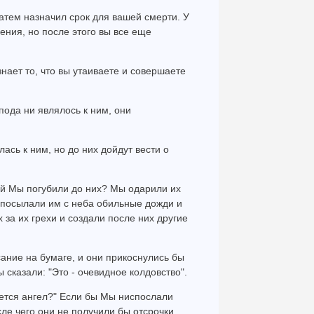
 затем назначил срок для вашей смерти. У
ения, но после этого вы все еще
знает то, что вы утаиваете и совершаете
пода ни являлось к ним, они
лась к ним, но до них дойдут вести о
ний Мы погубили до них? Мы одарили их
испосылали им с неба обильные дожди и
 за их грехи и создали после них другие
ание на бумаге, и они прикоснулись бы
 сказали: "Это - очевидное колдовство".
ается ангел?" Если бы Мы ниспослали
ле чего они не получили бы отсрочки.