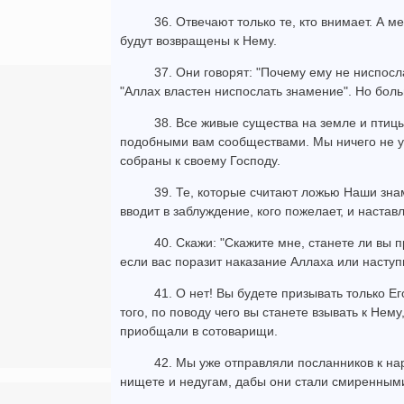
36. Отвечают только те, кто внимает. А м
будут возвращены к Нему.
37. Они говорят: "Почему ему не ниспосл
"Аллах властен ниспослать знамение". Но бол
38. Все живые существа на земле и птиц
подобными вам сообществами. Мы ничего не уп
собраны к своему Господу.
39. Те, которые считают ложью Наши зна
вводит в заблуждение, кого пожелает, и настав
40. Скажи: "Скажите мне, станете ли вы 
если вас поразит наказание Аллаха или наступи
41. О нет! Вы будете призывать только Ег
того, по поводу чего вы станете взывать к Нему,
приобщали в сотоварищи.
42. Мы уже отправляли посланников к на
нищете и недугам, дабы они стали смиренным