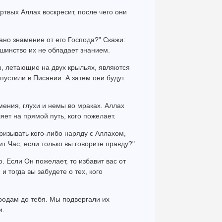
ертвых Аллах воскресит, после чего они
ано знамение от его Господа?" Скажи:
ьшинство их не обладает знанием.
ы, летающие на двух крыльях, являются
устили в Писании. А затем они будут
мения, глухи и немы во мраках. Аллах
ляет на прямой путь, кого пожелает.
призывать кого-либо наряду с Аллахом,
т Час, если только вы говорите правду?"
о. Если Он пожелает, то избавит вас от
 и тогда вы забудете о тех, кого
родам до тебя. Мы подвергали их
и.