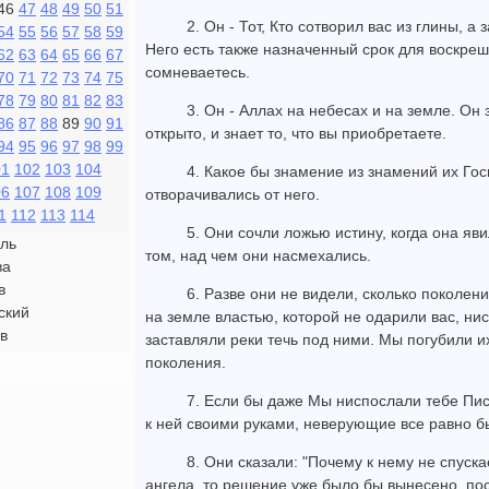
46
47
48
49
50
51
2. Он - Тот, Кто сотворил вас из глины, а
54
55
56
57
58
59
Него есть также назначенный срок для воскреш
62
63
64
65
66
67
сомневаетесь.
70
71
72
73
74
75
78
79
80
81
82
83
3. Он - Аллах на небесах и на земле. Он 
86
87
88
89
90
91
открыто, и знает то, что вы приобретаете.
94
95
96
97
98
99
01
102
103
104
4. Какое бы знамение из знамений их Гос
06
107
108
109
отворачивались от него.
1
112
113
114
5. Они сочли ложью истину, когда она яви
ль
том, над чем они насмехались.
ва
в
6. Разве они не видели, сколько поколе
ский
на земле властью, которой не одарили вас, н
в
заставляли реки течь под ними. Мы погубили их
поколения.
7. Если бы даже Мы ниспослали тебе Пис
к ней своими руками, неверующие все равно бы
8. Они сказали: "Почему к нему не спуск
ангела, то решение уже было бы вынесено, пос