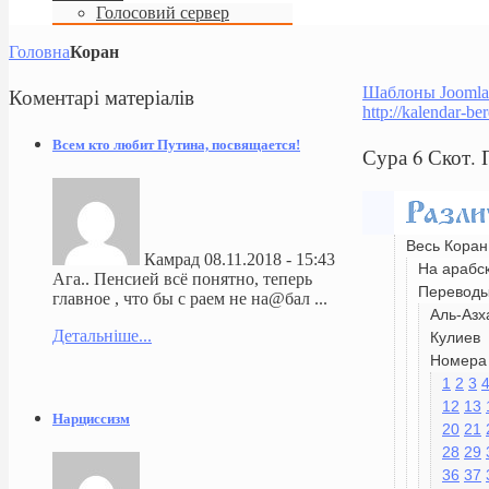
Голосовий сервер
Головна
Коран
Коментарі
матеріалів
Шаблоны Joomla
http://kalendar-be
Всем кто любит Путина, посвящается!
Сура 6 Скот.
Весь Коран
Камрад
08.11.2018 - 15:43
На арабс
Ага.. Пенсией всё понятно, теперь
Перевод
главное , что бы с раем не на@бал ...
Аль-Азх
Детальніше...
Кулиев
Номера 
1
2
3
12
13
Нарциссизм
20
21
28
29
36
37