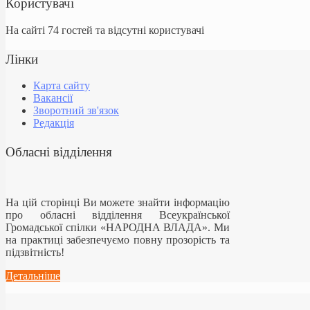
Користувачі
На сайті 74 гостей та відсутні користувачі
Лінки
Карта сайту
Вакансії
Зворотний зв'язок
Редакція
Обласні відділення
На цій сторінці Ви можете знайти інформацію
про обласні відділення Всеукраїнської
Громадської спілки «НАРОДНА ВЛАДА». Ми
на практиці забезпечуємо повну прозорість та
підзвітність!
Детальніше