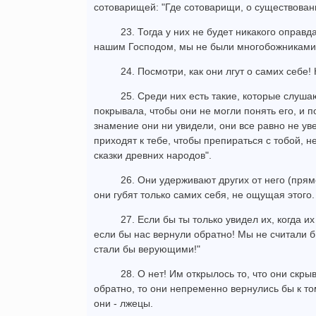
сотоварищей: "Где сотоварищи, о существован
23. Тогда у них не будет никакого оправ
нашим Господом, мы не были многобожниками
24. Посмотри, как они лгут о самих себе!
25. Среди них есть такие, которые слуша
покрывала, чтобы они не могли понять его, и п
знамение они ни увидели, они все равно не уве
приходят к тебе, чтобы препираться с тобой, н
сказки древних народов".
26. Они удерживают других от него (прямо
они губят только самих себя, не ощущая этого.
27. Если бы ты только увидел их, когда и
если бы нас вернули обратно! Мы не считали 
стали бы верующими!"
28. О нет! Им открылось то, что они скр
обратно, то они непременно вернулись бы к то
они - лжецы.