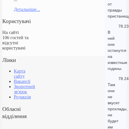
от
Детальніше...
правды
пристанищ
Користувачі
78.23
На сайті
В
106 гостей та
ней
відсутні
они
користувачі
останутся
на
Лінки
известные
годины.
Карта
сайту
78.24
Вакансії
Там
Зворотний
они
зв'язок
не
Редакція
вкусят
Обласні
прохлады,
відділення
не
будет
им