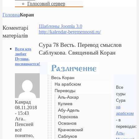
Голосовий сервер
Головна
Коран
Коментарі
Шаблоны Joomla 3.0
http://kalendar-beremennosti.ru/
матеріалів
Сура 78 Весть. Перевод смыслов
Всем кто
Саблукова. Священный Коран
любит
Путина,
посвящается!
Весь Коран
На арабском
Все
Переводы
суры
Аль-Азхар
Сура
Камрад
Кулиев
на
08.11.2018
Абу-Адель
- 15:43
арабском
Порохова
Ага..
- в
Османов
Пенсией
переводах:
Крачковский
всё
Аль-
понятно,
Саблуков