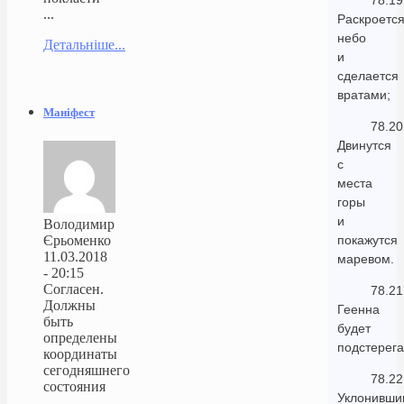
78.19
...
Раскроетс
небо
Детальніше...
и
сделается
вратами;
Маніфест
78.20
Двинутся
с
места
горы
и
Володимир
Єрьоменко
покажутся
11.03.2018
маревом.
- 20:15
Согласен.
78.21
Должны
Геенна
быть
будет
определены
подстерег
координаты
сегодняшнего
78.22
состояния
Уклонивши
...