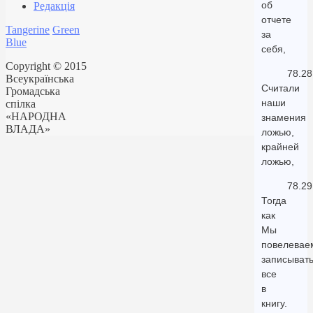
об
Редакція
отчете
Tangerine
Green
за
Blue
себя,
Copyright © 2015
78.28
Всеукраїнська
Считали
Громадська
наши
спілка
«НАРОДНА
знамения
ВЛАДА»
ложью,
крайней
ложью,
78.29
Тогда
как
Мы
повелевае
записыват
все
в
книгу.