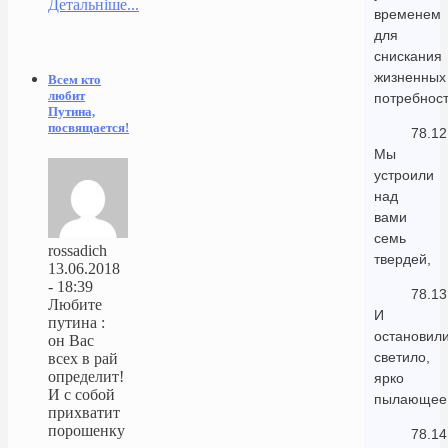
Детальніше...
временем
для
снискания
жизненных
Всем кто
любит
потребност
Путина,
посвящается!
78.12
Мы
устроили
над
вами
семь
rossadich
твердей,
13.06.2018
- 18:39
78.13
Любите
И
путина :
остановил
он Вас
светило,
всех в рай
определит!
ярко
И с собой
пылающее
прихватит
порошенку
78.14