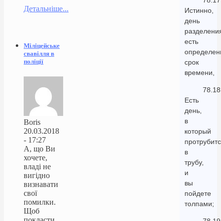
78.17
Детальніше...
Истинно,
день
разделени
есть
Міліцейське
определен
свавілля в
поліції
срок
времени,
78.18
Есть
день,
в
Boris
20.03.2018
который
- 17:27
протрубит
А, що Ви
в
хочете,
трубу,
владі не
и
вигідно
вы
визнавати
свої
пойдете
помилки.
толпами;
Щоб
покласти