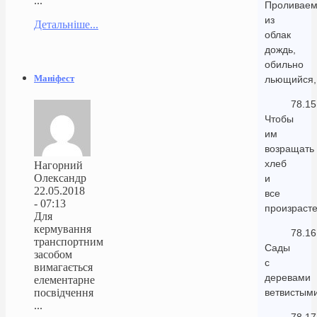
...
Проливае
из
Детальніше...
облак
дождь,
обильно
Маніфест
льющийся,
78.15
Чтобы
им
возращать
хлеб
Нагорний
Олександр
и
22.05.2018
все
- 07:13
произрасте
Для
кермування
78.16
транспортним
Сады
засобом
с
вимагається
деревами
елементарне
посвідчення
ветвистыми
...