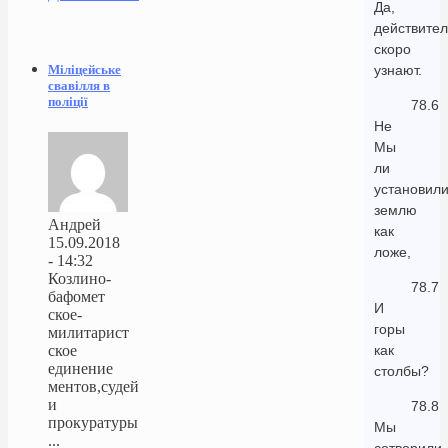
Да,
действител
скоро
Міліцейське
узнают.
свавілля в
поліції
78.6
Не
Мы
ли
установил
землю
Андрей
как
15.09.2018
ложе,
- 14:32
Козлино-
78.7
бафомет
И
ское-
горы
милитарист
ское
как
единение
столбы?
ментов,судей
и
78.8
прокуратуры
Мы
...