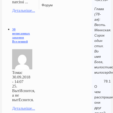
narcissi ...
Форум
Глава
Детальніше...
(78-
ая):
Весть.
30
Меккская.
неписанных
Сорок
законов
один
Вселенной
стих.
Во
имя
Бога,
милостиво
Томас
милосердн
30.09.2018
78.1
- 14:07
25.
О
ВытИснится,
чем
а не
расспраши
вытЕснится.
они
друг
Детальніше...