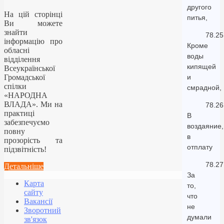
другого
На цій сторінці
питья,
Ви можете
знайти
78.25
інформацію про
Кроме
обласні
воды
відділення
кипящей
Всеукраїнської
Громадської
и
спілки
смрадной,
«НАРОДНА
ВЛАДА». Ми на
78.26
практиці
В
забезпечуємо
воздаяние,
повну
в
прозорість та
отплату
підзвітність!
78.27
Детальніше
За
Карта
то,
сайту
что
Вакансії
не
Зворотний
думали
зв'язок