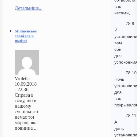
сотворили
вас
Детальніше...
четами,
78.9
И
Міліцейське
свавілля в
установил
поліції
вам
сон
для
успокоения
78.10
Violetta
Ночь
10.09.2018
установил
- 22:36
для
Справа в
вас
тому, що в
покрывало
нашому
суспільстві
78.11
немає тої
А
моралі, яка
повинна ...
день
установил