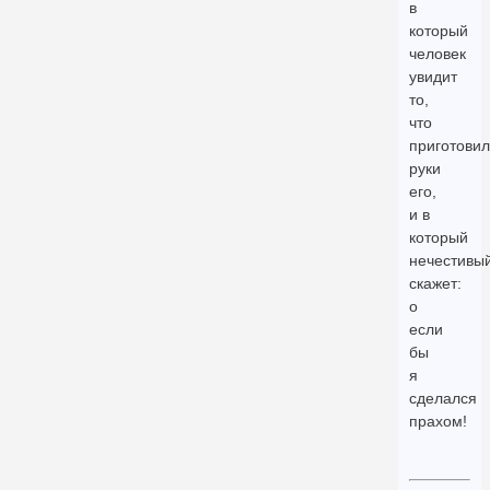
в
который
человек
увидит
то,
что
приготови
руки
его,
и в
который
нечестивы
скажет:
о
если
бы
я
сделался
прахом!