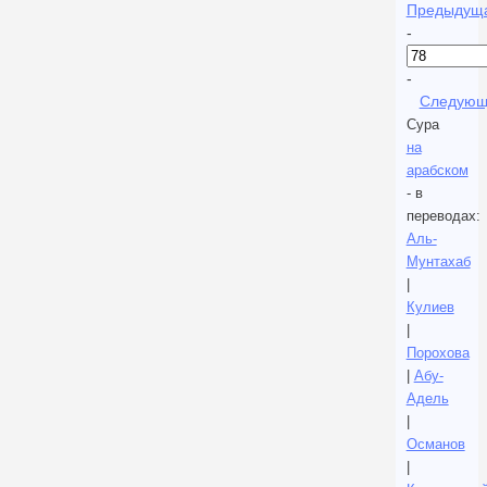
Предыдущ
-
-
Следующ
Сура
на
арабском
- в
переводах:
Аль-
Мунтахаб
|
Кулиев
|
Порохова
|
Абу-
Адель
|
Османов
|