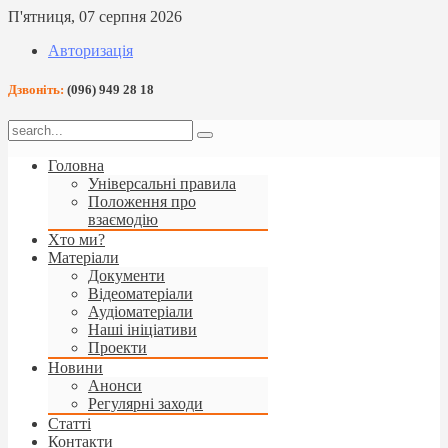
П'ятниця, 07 серпня 2026
Авторизація
Дзвоніть:
(096) 949 28 18
Головна
Універсальні правила
Положення про
взаємодію
Хто ми?
Матеріали
Документи
Відеоматеріали
Аудіоматеріали
Наші ініціативи
Проекти
Новини
Анонси
Регулярні заходи
Статті
Контакти