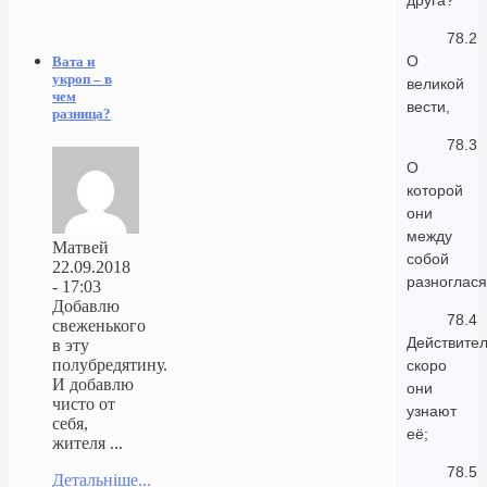
друга?
78.2
О
Вата и
укроп – в
великой
чем
вести,
разница?
78.3
О
которой
они
между
Матвей
собой
22.09.2018
разноглася
- 17:03
Добавлю
78.4
свеженького
Действител
в эту
полубредятину.
скоро
И добавлю
они
чисто от
узнают
себя,
её;
жителя ...
78.5
Детальніше...