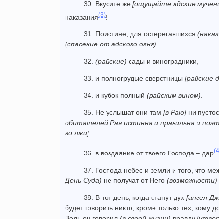
30. Вкусите же
[ощущайте адские мучени
(3)
наказания
!
31. Поистине, для остерегавшихся
(наказ
(спасение от адского огня)
.
32.
(райские)
сады и виноградники,
33. и полногрудые сверстницы
[райские 
34. и кубок полный
(райским вином)
.
35. Не услышат они там
[в Раю]
ни пустос
обитателей Рая истинна и правильна и поэт
во лжи]
(4
36. в воздаяние от твоего Господа – дар
37. Господа небес и земли и того, что м
День Суда)
не получат от Него
(возможности)
38. В тот день, когда станут дух
[ангел Дж
будет говорить никто, кроме только тех, кому
Ведь он говорил
(в своей жизни)
правду
[утве