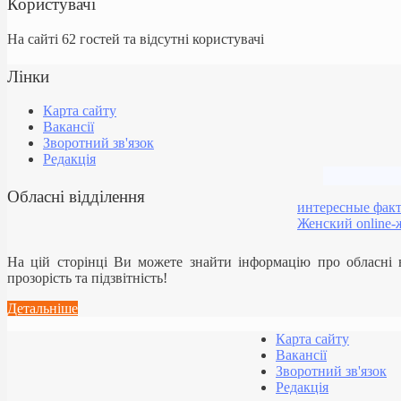
Користувачі
На сайті 62 гостей та відсутні користувачі
Лінки
Карта сайту
Вакансії
Зворотний зв'язок
Редакція
Обласні відділення
интересные фак
Женский online-
На цій сторінці Ви можете знайти інформацію про обласні
прозорість та підзвітність!
Детальніше
Карта сайту
Вакансії
Зворотний зв'язок
Редакція