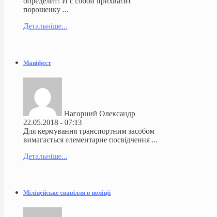
определит! И с собой прихватит
порошенку ...
Детальніше...
Маніфест
Нагорний Олександр
22.05.2018 - 07:13
Для кермування транспортним засобом
вимагається елементарне посвідчення ...
Детальніше...
Міліцейське свавілля в поліції