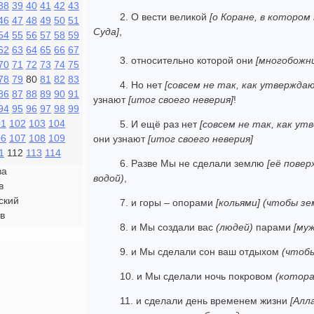
38
39
40
41
42
43
2. О вести великой
[о Коране, в котором
46
47
48
49
50
51
Суда]
,
54
55
56
57
58
59
62
63
64
65
66
67
3. относительно которой они
[многобожн
70
71
72
73
74
75
78
79
80
81
82
83
4. Но нет
[совсем не так, как утвержда
86
87
88
89
90
91
узнают
[итог своего неверия]
!
94
95
96
97
98
99
01
102
103
104
5. И ещё раз нет
[совсем не так, как у
06
107
108
109
они узнают
[итог своего неверия]
1
112
113
114
6. Разве Мы не сделали землю
[её повер
ва
водой)
,
в
ский
7. и горы – опорами
[кольями]
(чтобы зе
в
8. и Мы создали вас
(людей)
парами
[му
9. и Мы сделали сон ваш от­дыхом
(чтоб
10. и Мы сделали ночь покровом
(котора
11. и сделали день временем жизни
[Алл