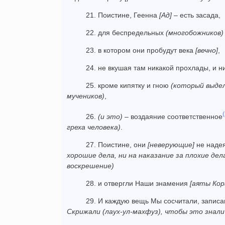
21. Поистине, Геенна
[Ад]
– есть засада,
22. для беспредельных
(многобожников)
23. в котором они пробудут века
[вечно]
,
24. не вкушая там никакой прохлады, и ни
25. кроме кипятку и гною
(который выдел
мучеников)
,
(
26.
(и это)
– воздаяние соответственное
греха человека)
.
27. Поистине, они
[неверующие]
не надея
хорошие дела, ни на наказание за плохие дел
воскрешение)
28. и отвергли Наши знамения
[аяты Кор
29. И каждую вещь Мы сосчитали, запис
Скрижали
(лаух-ул-махфуз)
, чтобы это знали