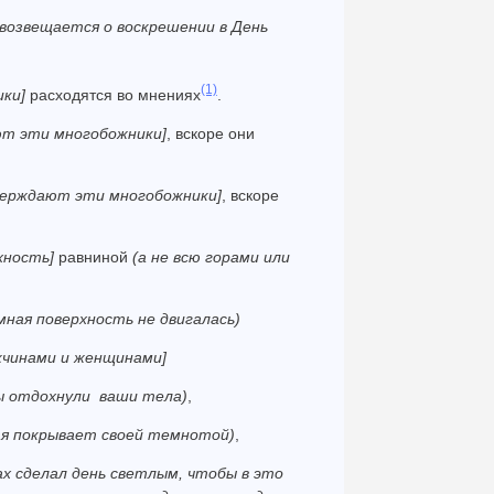
 возвещается о воскрешении в День
(1)
ики]
расходятся во мне­ниях
.
ют эти многобожники]
, вскоре они
тверждают эти многобожники]
, вскоре
хность]
равниной
(а не всю горами или
мная поверхность не двигалась)
жчинами и женщинами]
ы отдохнули ваши тела)
,
я покрывает своей темнотой)
,
ах сделал день светлым, чтобы в это