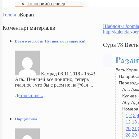
Голосовий сервер
Головна
Коран
Коментарі
матеріалів
Шаблоны Joomla
http://kalendar-be
Всем кто любит Путина, посвящается!
Сура 78 Вест
Весь Коран
Камрад
08.11.2018 - 15:43
На арабс
Ага.. Пенсией всё понятно, теперь
Перевод
главное , что бы с раем не на@бал ...
Аль-Азх
Детальніше...
Кулиев
Абу-Аде
Номера 
1
2
3
Нарциссизм
12
13
20
21
28
29