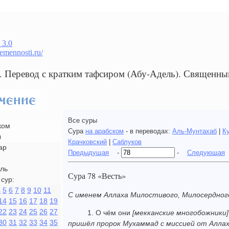
 3.0
remennosti.ru/
ь. Перевод с кратким тафсиром (Абу-Адель). Священн
Все суры
ком
Сура
на арабском
- в переводах:
Аль-Мунтахаб
|
К
ы
Крачковский
|
Саблуков
ар
Предыдущая
-
-
Следующая
ль
Сура 78 «Весть»
сур:
4
5
6
7
8
9
10
11
С именем Аллаха Милостивого, Милосердног
14
15
16
17
18
19
22
23
24
25
26
27
1. О чём они
[мекканские многобожники]
30
31
32
33
34
35
пришёл пророк Мухаммад с миссией от Аллах