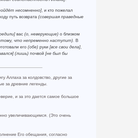
зойдёт несомненно]
, и кто пожелал
поду путь возврата
(совершая праведные
редили]
вас
(о, неверующие)
о близком
потому, что непременно наступит)
. В
 уготовали его
(обе)
руки
[все свои дела]
,
авался]
(лишь)
почвой
[не был бы
у Аллаха за колдовство, другие за
тые за древние легенды.
верие, и за это дается самое большое
янно увеличивающимся. (Это очень
олнение Его обещания, согласно