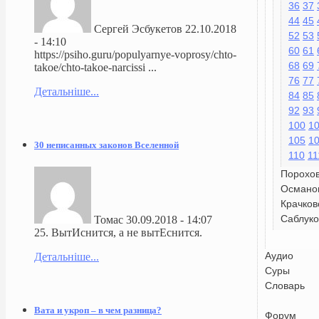
36
37
44
45
Сергей Эсбукетов
22.10.2018
52
53
- 14:10
60
61
https://psiho.guru/populyarnye-voprosy/chto-
68
69
takoe/chto-takoe-narcissi ...
76
77
Детальніше...
84
85
92
93
100
1
105
1
30 неписанных законов Вселенной
110
11
Порохо
Османо
Крачков
Саблуко
Томас
30.09.2018 - 14:07
25. ВытИснится, а не вытЕснится.
Аудио
Детальніше...
Суры
Словарь
Вата и укроп – в чем разница?
Форум