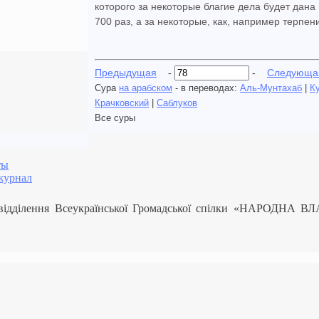
которого за некоторые благие дела будет дана 
700 раз, а за некоторые, как, например терпен
Предыдущая
-
-
Следующа
Сура
на арабском
- в переводах:
Аль-Мунтахаб
|
К
Крачковский
|
Саблуков
Все суры
ты
журнал
 відділення Всеукраїнської Громадської спілки «НАРОДНА В