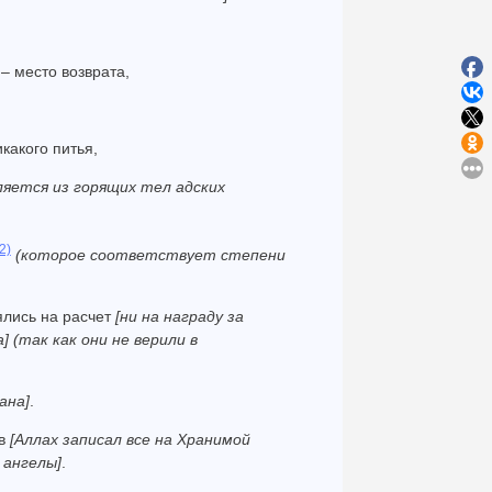
– место возврата,
какого питья,
яется из горящих тел адских
2)
(которое соответствует степени
лись на расчет
[ни на награду за
а]
(так как они не верили в
ана]
.
ав
[Аллах записал все на Хранимой
 ангелы]
.