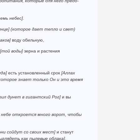
пропитания, которые для него предо­
семь небес]
.
лнце]
(которое дает тепло и свет)
аков]
воду обильную,
[той воды]
зерна и растения
уда]
есть установленный срок
[Аллах
которое знает только Он и это время
фил дунет в гигантский Рог]
и вы
 небе откроется много ворот, чтобы
они сойдут со своих мест]
и станут
ыглядеть как пылевые облака]
.