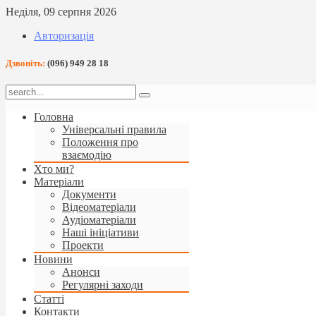
Неділя, 09 серпня 2026
Авторизація
Дзвоніть:
(096) 949 28 18
Головна
Універсальні правила
Положення про
взаємодію
Хто ми?
Матеріали
Документи
Відеоматеріали
Аудіоматеріали
Наші ініціативи
Проекти
Новини
Анонси
Регулярні заходи
Статті
Контакти