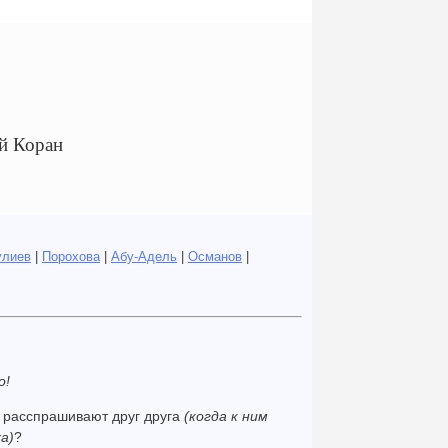
ый Коран
улиев
|
Порохова
|
Абу-Адель
|
Османов
|
о!
расспрашивают друг друга
(когда к ним
а)
?