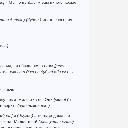
я]
и Мы не прибавим вам ничего, кроме
ания Аллаха)
(будет)
место спасения
девы]
,
ловия, ни обвинения во лжи
[речь
ому никого в Раю не будут обвинять
)
, расчет –
ежду ними, Милостивого. Они
[люди]
(в
говорить
(что пожелают)
.
ибрил]
и
(другие)
ангелы рядами; не
 дозволит Милостивый
(заступничество)
.
рждал единственность Аллаха]
.