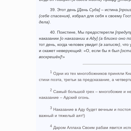
39. Этот день
[День Суда]
– истина
[прои
(себе спасения)
, избрал для себя к своему Гос
дела)
.
40. Поистине, Мы предостерегли
[предуп
наказании
[о наказании в Аду]
(а близко оно 
тот день, когда человек увидит
(в записях)
, что
и скажет неверующий: «О, если бы я был
[ост
воскрешён]
!»
1
Одни из тех многобожников приняли Книг
стихи по­эта, третьи за предсказание, а четвер
2
Самый большой грех – многобожие и не
наказание – Адский огонь.
3
Наказание в Аду будет вечным и посто
важный и тяжелый аят!)
4
Даром Аллаха Своим рабам явится исп