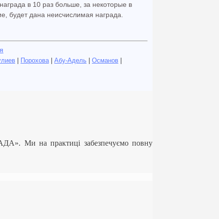
награда в 10 раз больше, за некоторые в
ие, будет дана неисчислимая награда.
я
улиев
|
Порохова
|
Абу-Адель
|
Османов
|
ЛАДА». Ми на практиці забезпечуємо повну