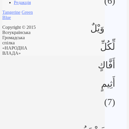
(6)
Редакція
Tangerine
Green
Blue
وَيْلٌ
Copyright © 2015
Всеукраїнська
Громадська
спілка
لِّكُلِّ
«НАРОДНА
ВЛАДА»
أَفَّاكٍ
أَثِيمٍ
(7)