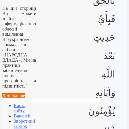
بِالْحَقِّ
На цій сторінці
Ви можете
فَبِأَيِّ
знайти
інформацію про
обласні
відділення
حَدِيثٍ
Всеукраїнської
Громадської
спілки
بَعْدَ
«НАРОДНА
ВЛАДА». Ми на
практиці
забезпечуємо
اللَّهِ
повну
прозорість та
підзвітність!
وَآيَاتِهِ
Детальніше
Карта
يُؤْمِنُونَ
сайту
Вакансії
Зворотний
зв'язок