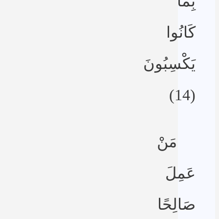
بِما
كَانُوا
يَكْسِبُونَ
(14)
مَنْ
عَمِلَ
صَالِحًا