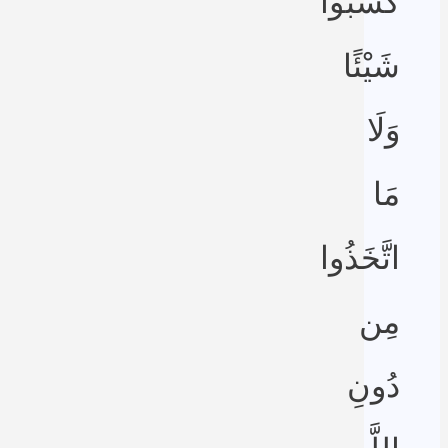
كَسَبُوا
شَيْئًا
وَلَا
مَا
اتَّخَذُوا
مِن
دُونِ