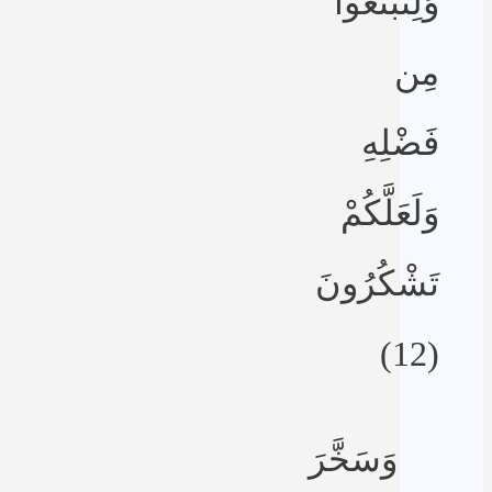
وَلِتَبْتَغُوا
مِن
فَضْلِهِ
وَلَعَلَّكُمْ
تَشْكُرُونَ
(12)
وَسَخَّرَ