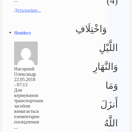
(4)
...
Детальніше...
وَاخْتِلَافِ
Маніфест
اللَّيْلِ
وَالنَّهَارِ
Нагорний
Олександр
22.05.2018
وَمَا
- 07:13
Для
кермування
транспортним
أَنزَلَ
засобом
вимагається
елементарне
اللَّهُ
посвідчення
...