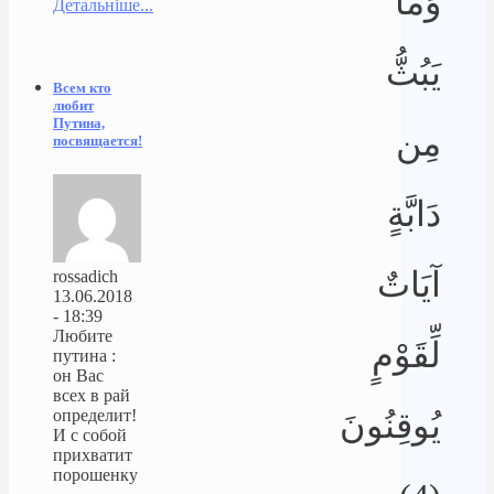
وَمَا
Детальніше...
يَبُثُّ
Всем кто
любит
Путина,
مِن
посвящается!
دَابَّةٍ
آيَاتٌ
rossadich
13.06.2018
- 18:39
Любите
لِّقَوْمٍ
путина :
он Вас
всех в рай
يُوقِنُونَ
определит!
И с собой
прихватит
порошенку