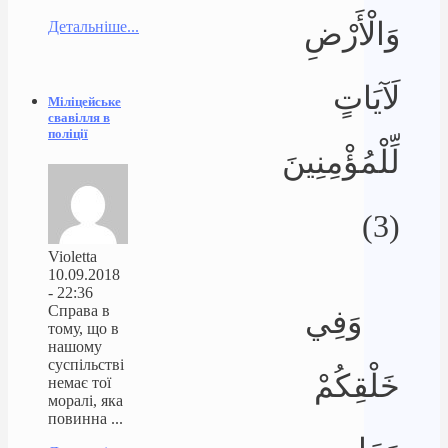
وَالْأَرْضِ
Детальніше...
لَآيَاتٍ
Міліцейське
свавілля в
поліції
لِّلْمُؤْمِنِينَ
(3)
Violetta
10.09.2018
- 22:36
Справа в
وَفِي
тому, що в
нашому
суспільстві
خَلْقِكُمْ
немає тої
моралі, яка
повинна ...