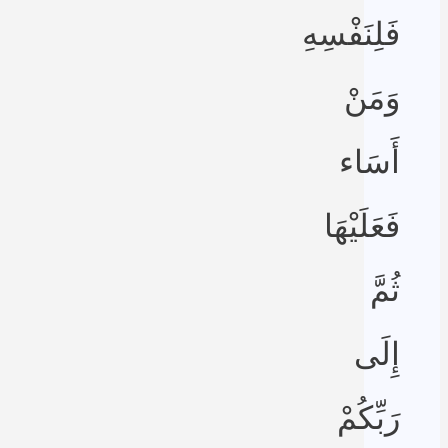
فَلِنَفْسِهِ
وَمَنْ
أَسَاء
فَعَلَيْهَا
ثُمَّ
إِلَى
رَبِّكُمْ