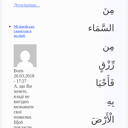
Детальніше...
مِنَ
السَّمَاء
Міліцейське
свавілля в
поліції
مِن
رِّزْقٍ
Boris
20.03.2018
فَأَحْيَا
- 17:27
А, що Ви
хочете,
владі не
بِهِ
вигідно
визнавати
свої
الْأَرْضَ
помилки.
Щоб
покласти