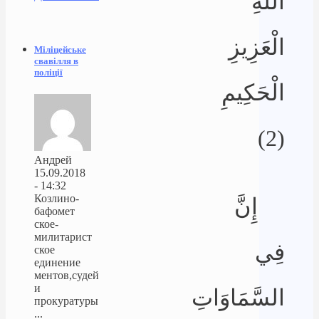
اللَّهِ
الْعَزِيزِ
Міліцейське
свавілля в
поліції
الْحَكِيمِ
(2)
Андрей
15.09.2018
- 14:32
Козлино-
إِنَّ
бафомет
ское-
милитарист
فِي
ское
единение
ментов,судей
и
السَّمَاوَاتِ
прокуратуры
...