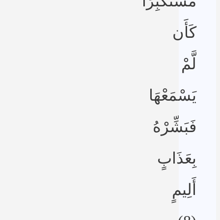
مُسْتَكْبِرًا
كَأَن
لَّمْ
يَسْمَعْهَا
فَبَشِّرْهُ
بِعَذَابٍ
أَلِيمٍ