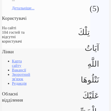
(5)
Детальніше...
Користувачі
На сайті
تِلْكَ
104 гостей та
відсутні
користувачі
آيَاتُ
Лінки
Карта
اللَّهِ
сайту
Вакансії
Зворотний
نَتْلُوهَا
зв'язок
Редакція
Обласні
عَلَيْكَ
відділення