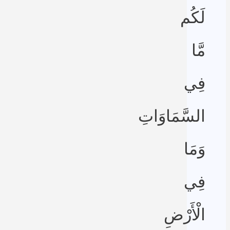
لَكُم
مَّا
فِي
السَّمَاوَاتِ
وَمَا
فِي
الْأَرْضِ