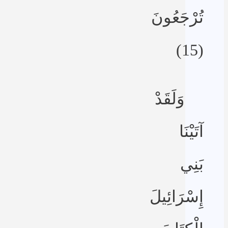
تُرْجَعُونَ
(15)
وَلَقَدْ
آتَيْنَا
بَنِي
إِسْرَائِيلَ