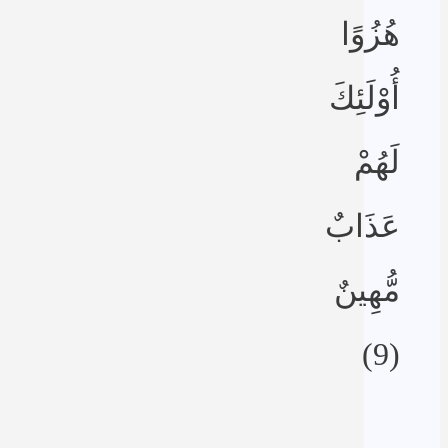
هُزُوًا
أُوْلَئِكَ
لَهُمْ
عَذَابٌ
مُّهِينٌ
(9)