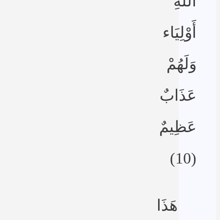
اللَّهِ
أَوْلِيَاء
وَلَهُمْ
عَذَابٌ
عَظِيمٌ
(10)
هَذَا