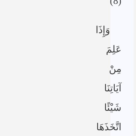
(8)
وَإِذَا
عَلِمَ
مِنْ
آيَاتِنَا
شَيْئًا
اتَّخَذَهَا