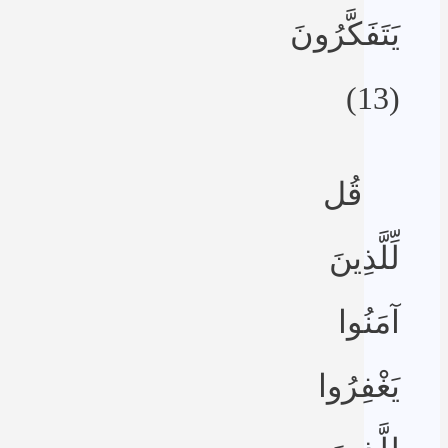
يَتَفَكَّرُونَ
(13)
قُل
لِّلَّذِينَ
آمَنُوا
يَغْفِرُوا