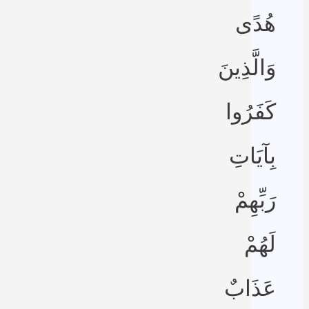
هُدًى
وَالَّذِينَ
كَفَرُوا
بِآيَاتِ
رَبِّهِمْ
لَهُمْ
عَذَابٌ