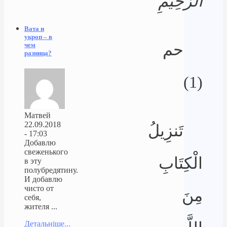
الرَّحِيمِ
Вата и
укроп – в
حم
чем
разница?
(1)
Матвей
22.09.2018
تَنزِيلُ
- 17:03
Добавлю
свеженького
الْكِتَابِ
в эту
полубредятину.
И добавлю
чисто от
مِنَ
себя,
жителя ...
Детальніше...