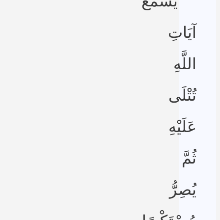
يَسْمَعُ
آيَاتِ
اللَّهِ
تُتْلَى
عَلَيْهِ
ثُمَّ
يُصِرُّ