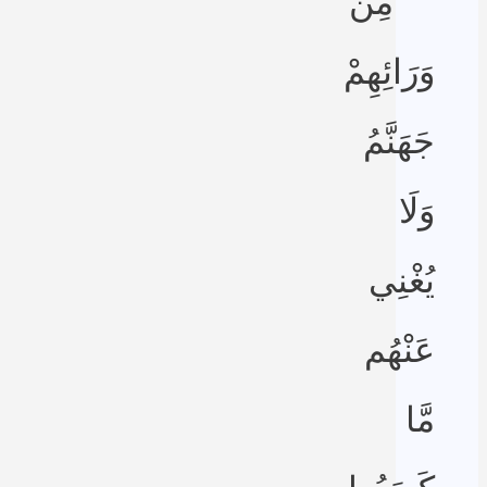
مِن
وَرَائِهِمْ
جَهَنَّمُ
وَلَا
يُغْنِي
عَنْهُم
مَّا