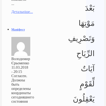
...
بَعْدَ
Детальніше...
مَوْتِهَا
Маніфест
وَتَصْرِيفِ
الرِّيَاحِ
Володимир
Єрьоменко
آيَاتٌ
11.03.2018
- 20:15
Согласен.
Должны
لِّقَوْمٍ
быть
определены
координаты
يَعْقِلُونَ
сегодняшнего
состояния
...