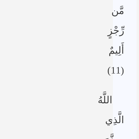
مَّن
رِّجْزٍ
أَلِيمٌ
(11)
اللَّهُ
الَّذِي