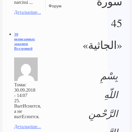
سورة
narcissi ...
Форум
Детальніше...
45
30
неписанных
«الجاثية»
законов
Вселенной
بِسْمِ
Томас
30.09.2018
اللّهِ
- 14:07
25.
ВытИснится,
الرَّحْمنِ
а не
вытЕснится.
Детальніше...