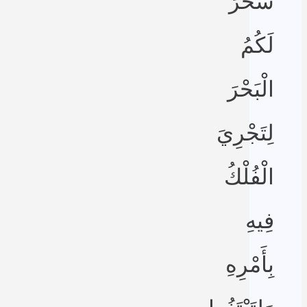
سخَّرَ
لَكُمُ
الْبَحْرَ
لِتَجْرِيَ
الْفُلْكُ
فِيهِ
بِأَمْرِهِ