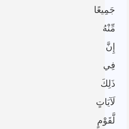
جَمِيعًا
مِّنْهُ
إِنَّ
فِي
ذَلِكَ
لَآيَاتٍ
لَّقَوْمٍ