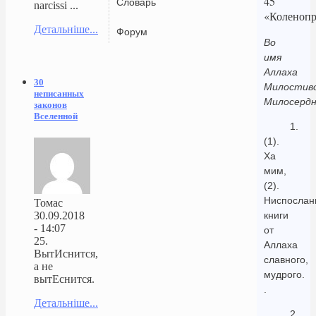
45
Словарь
narcissi ...
«Коленопр
Детальніше...
Форум
Во
имя
Аллаха
30
Милостиво
неписанных
Милосердн
законов
Вселенной
1.
(1).
Ха
мим,
(2).
Ниспослан
Томас
30.09.2018
книги
- 14:07
от
25.
Аллаха
ВытИснится,
славного,
а не
мудрого.
вытЕснится.
.
Детальніше...
2.