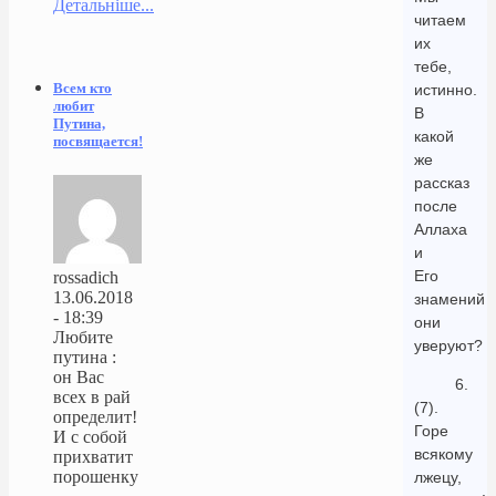
Детальніше...
читаем
их
тебе,
Всем кто
истинно.
любит
В
Путина,
какой
посвящается!
же
рассказ
после
Аллаха
и
Его
rossadich
13.06.2018
знамений
- 18:39
они
Любите
уверуют?
путина :
он Вас
6.
всех в рай
(7).
определит!
Горе
И с собой
всякому
прихватит
порошенку
лжецу,