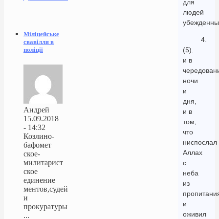
для
людей
убежденны
Міліцейське
4.
свавілля в
поліції
(5).
и в
чередован
ночи
и
дня,
Андрей
и в
15.09.2018
том,
- 14:32
что
Козлино-
ниспослал
бафомет
Аллах
ское-
милитарист
с
ское
неба
единение
из
ментов,судей
пропитани
и
и
прокуратуры
оживил
...