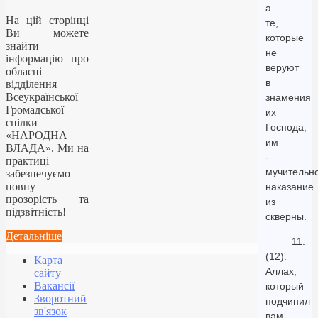
а
На цій сторінці
те,
Ви можете
которые
знайти
не
інформацію про
веруют
обласні
в
відділення
Всеукраїнської
знамения
Громадської
их
спілки
Господа,
«НАРОДНА
им
ВЛАДА». Ми на
-
практиці
мучительн
забезпечуємо
повну
наказание
прозорість та
из
підзвітність!
скверны.
Детальніше
11.
(12).
Карта
Аллах,
сайту
Вакансії
который
Зворотний
подчинил
зв'язок
вам