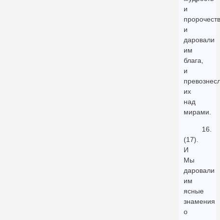
и
пророчеств
и
даровали
им
блага,
и
превознес
их
над
мирами.
16.
(17).
И
Мы
даровали
им
ясные
знамения
о