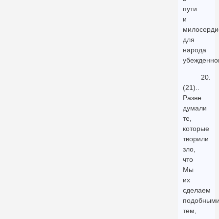
пути
и
милосерди
для
народа
убежденног
20.
(21)..
Разве
думали
те,
которые
творили
зло,
что
Мы
их
сделаем
подобным
тем,