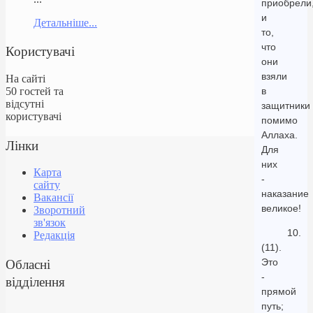
приобрели
и
Детальніше...
то,
что
Користувачі
они
взяли
На сайті
50 гостей та
в
відсутні
защитники
користувачі
помимо
Аллаха.
Лінки
Для
них
Карта
-
сайту
наказание
Вакансії
великое!
Зворотний
зв'язок
10.
Редакція
(11).
Обласні
Это
-
відділення
прямой
путь;