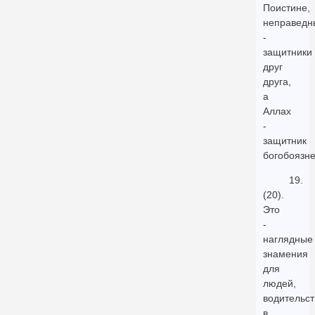
Поистине,
неправедн
-
защитники
друг
друга,
а
Аллах
-
защитник
богобоязн
19.
(20).
Это
-
наглядные
знамения
для
людей,
водительст
в