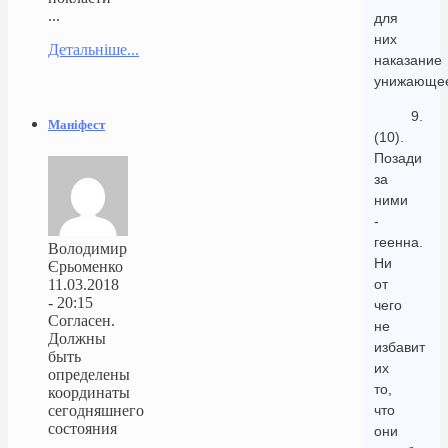
...
для
них
Детальніше...
наказание
унижающе
9.
Маніфест
(10).
Позади
за
ними
-
геенна.
Володимир
Ни
Єрьоменко
11.03.2018
от
- 20:15
чего
Согласен.
не
Должны
избавит
быть
их
определены
то,
координаты
сегодняшнего
что
состояния
они
...