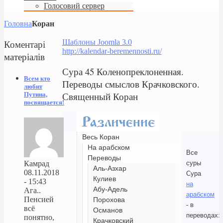
Голосовий сервер
Головна
Коран
Коментарі
Шаблоны Joomla 3.0
http://kalendar-beremennosti.ru/
матеріалів
Сура 45 Коленопреклоненная.
Всем кто
Переводы смыслов Крачковского.
любит
Священный Коран
Путина,
посвящается!
Весь Коран
На арабском
Все
Переводы
суры
Камрад
Аль-Азхар
08.11.2018
Сура
Кулиев
- 15:43
на
Абу-Адель
Ага..
арабском
Пенсией
Порохова
- в
всё
Османов
переводах:
понятно,
Крачковский