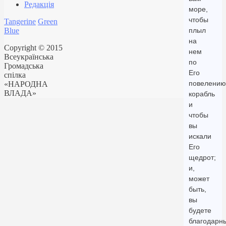
Редакція
море,
чтобы
Tangerine
Green
Blue
плыл
на
Copyright © 2015
нем
Всеукраїнська
по
Громадська
Его
спілка
повелению
«НАРОДНА
ВЛАДА»
корабль
и
чтобы
вы
искали
Его
щедрот;
и,
может
быть,
вы
будете
благодарн