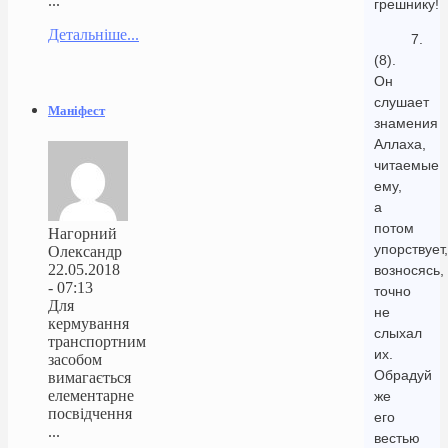
...
грешнику!
Детальніше...
7.
(8).
Он
слушает
Маніфест
знамения
Аллаха,
читаемые
ему,
а
потом
Нагорний
упорствует,
Олександр
22.05.2018
возносясь,
- 07:13
точно
Для
не
кермування
слыхал
транспортним
их.
засобом
Обрадуй
вимагається
елементарне
же
посвідчення
его
...
вестью