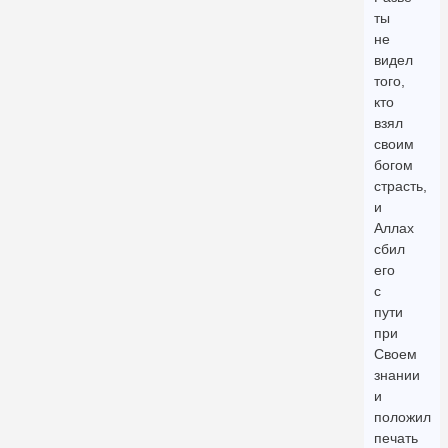
ты
не
видел
того,
кто
взял
своим
богом
страсть,
и
Аллах
сбил
его
с
пути
при
Своем
знании
и
положил
печать