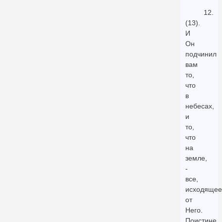
12.
(13).
И
Он
подчинил
вам
то,
что
в
небесах,
и
то,
что
на
земле,
-
все,
исходящее
от
Него.
Поистине,