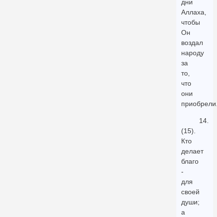
дни
Аллаха,
чтобы
Он
воздал
народу
за
то,
что
они
приобрели
14.
(15).
Кто
делает
благо
-
для
своей
души;
а