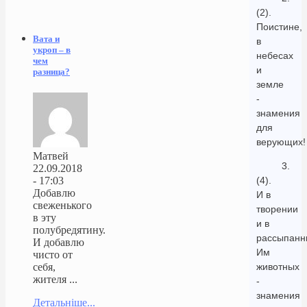
(2).
Поистине,
Вата и
в
укроп – в
небесах
чем
и
разница?
земле
-
знамения
для
верующих!
Матвей
3.
22.09.2018
(4).
- 17:03
Добавлю
И в
свеженького
творении
в эту
и в
полубредятину.
рассыпанн
И добавлю
Им
чисто от
животных
себя,
жителя ...
-
знамения
Детальніше...