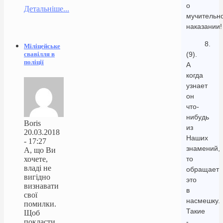
о
Детальніше...
мучительн
наказании!
8.
Міліцейське
свавілля в
(9).
поліції
А
когда
узнает
он
что-
нибудь
Boris
из
20.03.2018
Наших
- 17:27
знамений,
А, що Ви
хочете,
то
владі не
обращает
вигідно
это
визнавати
в
свої
насмешку.
помилки.
Такие
Щоб
покласти
-