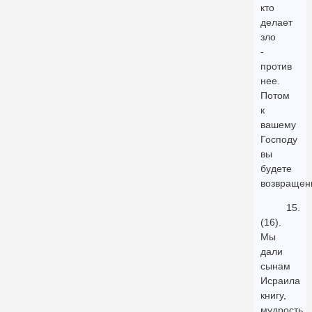
кто
делает
зло
-
против
нее.
Потом
к
вашему
Господу
вы
будете
возвращен
15.
(16).
Мы
дали
сынам
Исраила
книгу,
мудрость