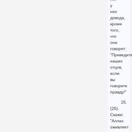
у
них
довода,
кроме
того,
что
они
говорят:
"Приведит
наших
отцов,
если
вы
говорите
правду!"
25.
(26).
Скажи:
"Аллах
оживляет