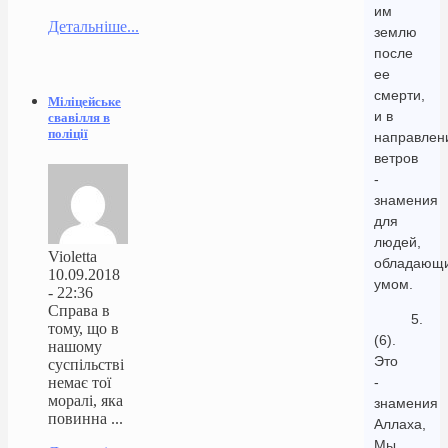
им
Детальніше...
землю
после
ее
смерти,
Міліцейське
и в
свавілля в
поліції
направлен
ветров
-
знамения
для
людей,
Violetta
обладающ
10.09.2018
умом.
- 22:36
Справа в
5.
тому, що в
(6).
нашому
Это
суспільстві
немає тої
-
моралі, яка
знамения
повинна ...
Аллаха,
Мы