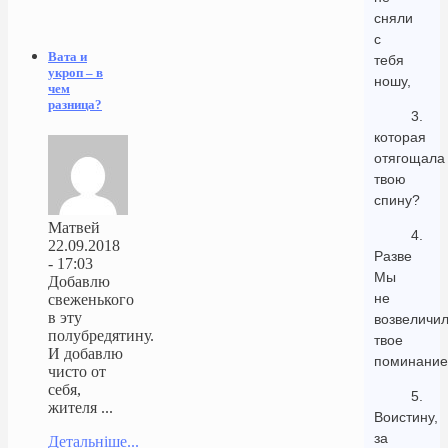
сняли
с
Вата и
тебя
укроп – в
ношу,
чем
разница?
3.
которая
отягощала
твою
спину?
Матвей
4.
22.09.2018
Разве
- 17:03
Мы
Добавлю
не
свеженького
в эту
возвеличи
полубредятину.
твое
И добавлю
поминание
чисто от
себя,
5.
жителя ...
Воистину,
за
Детальніше...