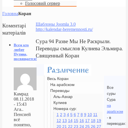
Голосовий сервер
Головна
Коран
Коментарі
Шаблоны Joomla 3.0
http://kalendar-beremennosti.ru/
матеріалів
Сура 94 Разве Мы Не Раскрыли.
Всем кто
Переводы смыслов Кулиева Эльмира.
любит
Священный Коран
Путина,
посвящается!
Весь Коран
На арабском
Все
Переводы
суры
Камрад
Аль-Азхар
08.11.2018
Сура
Кулиев
- 15:43
на
Номера сур:
Ага..
арабском
Пенсией
1
2
3
4
5
6
7
8
9
10
11
- в
всё
12
13
14
15
16
17
18
19
переводах:
понятно,
20
21
22
23
24
25
26
27