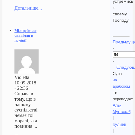
устремись
к
Детальніше...
своему
Господу.
Міліцейське
свавілля в
поліції
Предыдущ
-
-
Следующ
Сура
Violetta
на
10.09.2018
арабском
- 22:36
- в
Справа в
тому, що в
переводах:
нашому
Аль-
суспільстві
Мунтахаб
немає тої
|
моралі, яка
Кулиев
повинна ...
|