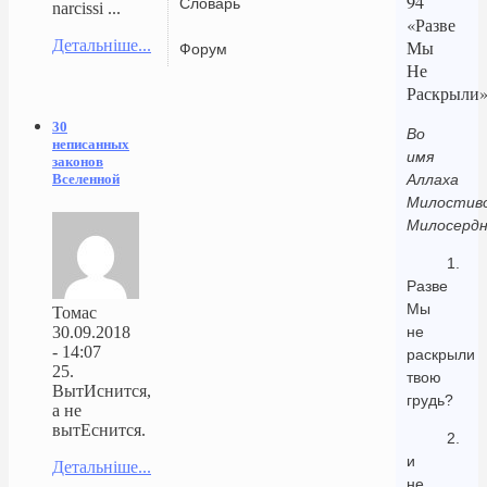
94
Словарь
narcissi ...
«Разве
Детальніше...
Мы
Форум
Не
Раскрыли
30
Во
неписанных
имя
законов
Вселенной
Аллаха
Милостиво
Милосердн
1.
Разве
Мы
Томас
30.09.2018
не
- 14:07
раскрыли
25.
твою
ВытИснится,
грудь?
а не
вытЕснится.
2.
и
Детальніше...
не