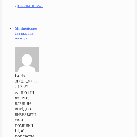
Детальніше...
Міліцейське
свавілля в
поліції
Boris
20.03.2018
- 17:27
А, що Ви
хочете,
владі не
вигідно
визнавати
свої
помилки.
Щоб
покласти