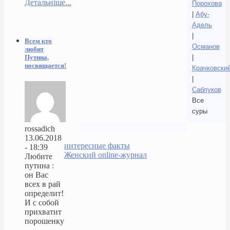
Детальніше...
Порохова
|
Абу-
Адель
|
Всем кто
Османов
любит
|
Путина,
посвящается!
Крачковски
|
Саблуков
Все
суры
rossadich
13.06.2018
интересные факты
- 18:39
Женский online-журнал
Любите
путина :
он Вас
всех в рай
определит!
И с собой
прихватит
порошенку