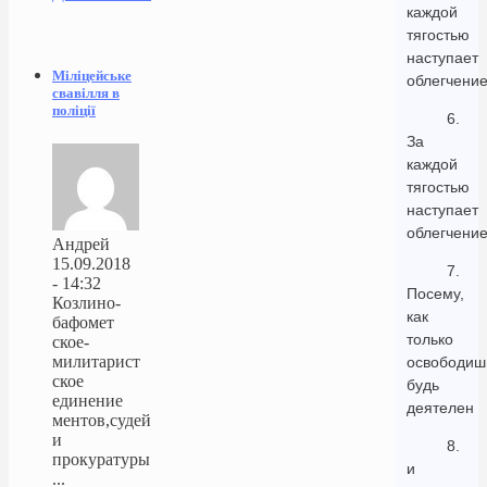
каждой
тягостью
наступает
Міліцейське
облегчение
свавілля в
поліції
6.
За
каждой
тягостью
наступает
облегчение
Андрей
15.09.2018
7.
- 14:32
Посему,
Козлино-
как
бафомет
только
ское-
милитарист
освободиш
ское
будь
единение
деятелен
ментов,судей
и
8.
прокуратуры
и
...