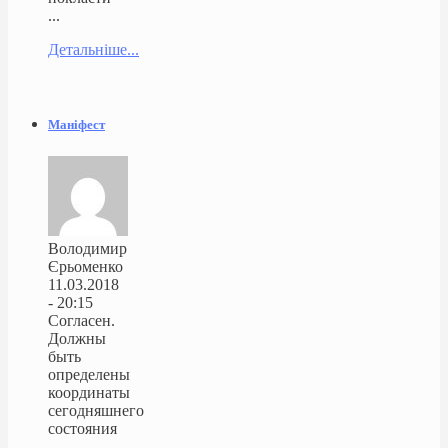
...
Детальніше...
Маніфест
Володимир
Єрьоменко
11.03.2018
- 20:15
Согласен.
Должны
быть
определены
координаты
сегодняшнего
состояния
...