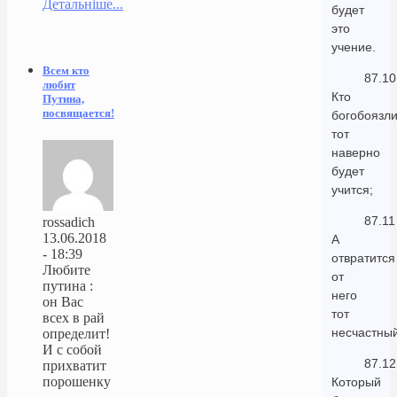
Детальніше...
будет
это
учение.
Всем кто
87.10
любит
Кто
Путина,
посвящается!
богобоязли
тот
наверно
будет
учится;
87.11
rossadich
13.06.2018
А
- 18:39
отвратится
Любите
от
путина :
него
он Вас
тот
всех в рай
несчастный
определит!
И с собой
87.12
прихватит
порошенку
Который