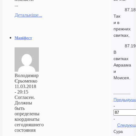
...
87.18
Детальніше...
Так
и в
прежних
свитках,
Маніфест
87.19
В
свитках
Авраама
и
Володимир
Моисея.
Єрьоменко
11.03.2018
- 20:15
Согласен.
Предыдущ
Должны
-
быть
определены
-
координаты
сегодняшнего
Следующ
состояния
Сура
...