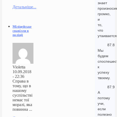
знает
Детальніше...
произноси
громко,
и
то,
Міліцейське
что
свавілля в
поліції
утаивается
87.8
Мы
будем
споспешес
Violetta
к
10.09.2018
успеху
- 22:36
твоему.
Справа в
тому, що в
87.9
нашому
А
суспільстві
потому
немає тої
учи,
моралі, яка
если
повинна ...
полезно