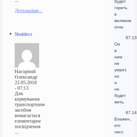
...
будет
гореть
Детальніше...
в
великом
огне.
Маніфест
87.13
Он
в
нем
не
умрет,
Нагорний
но
Олександр
22.05.2018
и
- 07:13
не
Для
будет
кермування
жить.
транспортним
засобом
87.14
вимагається
Блажен,
елементарне
кто
посвідчення
...
чист,