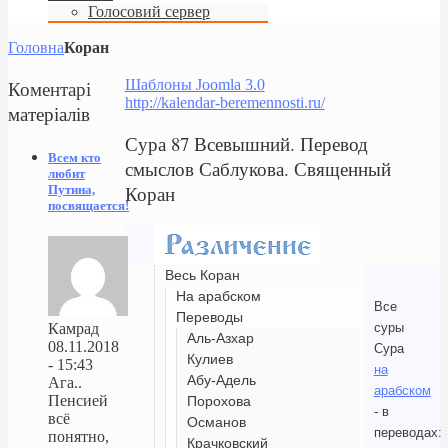
Голосовий сервер
Головна
Коран
Коментарі
Шаблоны Joomla 3.0
http://kalendar-beremennosti.ru/
матеріалів
Сура 87 Всевышний. Перевод
Всем кто
смыслов Саблукова. Священный
любит
Коран
Путина,
посвящается!
Весь Коран
На арабском
Все
Переводы
суры
Камрад
Аль-Азхар
08.11.2018
Сура
Кулиев
- 15:43
на
Абу-Адель
Ага..
арабском
Пенсией
Порохова
- в
всё
Османов
переводах:
понятно,
Крачковский