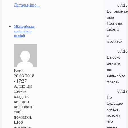
Детальніше...
87.15
Вспоминае
имя
Господа
Міліцейське
своего
свавілля в
и
поліції
молится.
87.16
Высоко
цените
вы
Boris
здешнюю
20.03.2018
- 17:27
жизнь;
А, що Ви
хочете,
87.17
владі не
Но
вигідно
будущая
визнавати
лучше,
свої
потому
помилки.
что
Щоб
покласти
вечна.