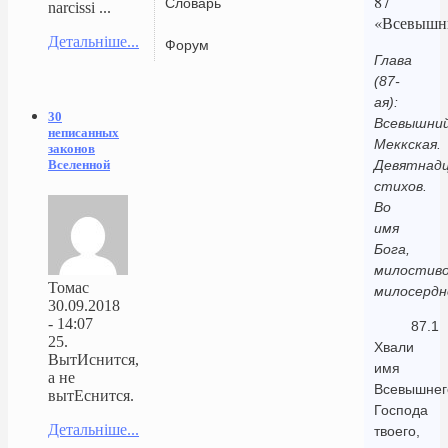
87
Словарь
narcissi ...
«Всевышн
Детальніше...
Форум
Глава
(87-
ая):
30
Всевышний
неписанных
Меккская.
законов
Вселенной
Девятнад
стихов.
Во
имя
Бога,
милостиво
Томас
милосердн
30.09.2018
- 14:07
87.1
25.
Хвали
ВытИснится,
имя
а не
Всевышнег
вытЕснится.
Господа
Детальніше...
твоего,