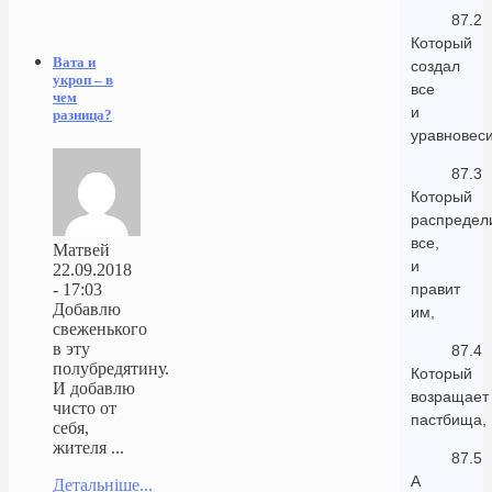
87.2
Который
Вата и
создал
укроп – в
все
чем
и
разница?
уравновеси
87.3
Который
распредел
все,
Матвей
и
22.09.2018
правит
- 17:03
Добавлю
им,
свеженького
в эту
87.4
полубредятину.
Который
И добавлю
возращает
чисто от
пастбища,
себя,
жителя ...
87.5
А
Детальніше...