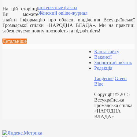
интересные факты
На цій сторінці
Женский online-журнал
Ви можете
знайти інформацію про обласні відділення Всеукраїнської
Громадської спілки «НАРОДНА ВЛАДА». Ми на практиці
забезпечуємо повну прозорість та підзвітність!
Детальніше
Карта сайту
Вакансії
Зворотний зв'язок
Редакція
Tangerine
Green
Blue
Copyright © 2015
Всеукраїнська
Громадська спілка
«НАРОДНА
ВЛАДА»