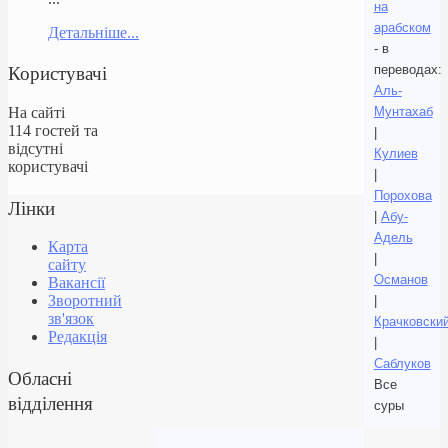
на
арабском
Детальніше...
- в
Користувачі
переводах:
Аль-
На сайті
Мунтахаб
114 гостей та
|
відсутні
Кулиев
користувачі
|
Порохова
Лінки
|
Абу-
Адель
Карта
|
сайту
Османов
Вакансії
Зворотний
|
зв'язок
Крачковски
Редакція
|
Саблуков
Обласні
Все
відділення
суры