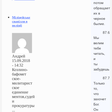
потом
обращает
их в
Міліцейське
черное
свавілля в
былие.
поліції
87.6
Мы
велим
тебе
читать,
Андрей
и
15.09.2018
ты
- 14:32
забудешь
Козлино-
бафомет
87.7
ское-
милитарист
Только
ское
то,
единение
что
ментов,судей
захочет
и
Бог.
прокуратуры
Он
...