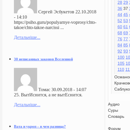
28
29
36
37
Сергей Эсбукетов
22.10.2018
44
45
- 14:10
52
53
https://psiho.guru/populyarnye-voprosy/chto-
60
61
takoe/chto-takoe-narcissi ...
68
69
Детальніше...
76
77
84
85
92
93
100
1
30 неписанных законов Вселенной
105
1
110
11
Османо
Крачков
Саблуко
Томас
30.09.2018 - 14:07
25. ВытИснится, а не вытЕснится.
Аудио
Детальніше...
Суры
Словарь
Вата и укроп – в чем разница?
Форум