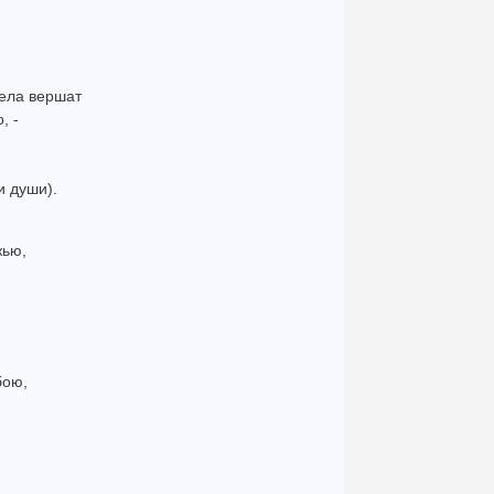
дела вершат
, -
и души).
жью,
бою,