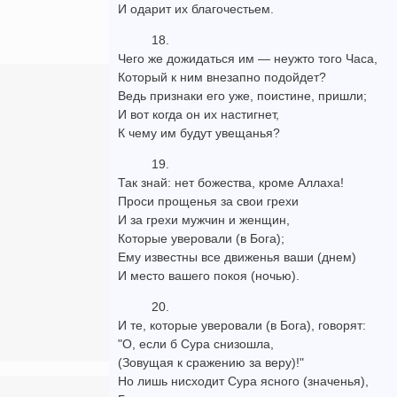
И одарит их благочестьем.
18.
Чего же дожидаться им — неужто того Часа,
Который к ним внезапно подойдет?
Ведь признаки его уже, поистине, пришли;
И вот когда он их настигнет,
К чему им будут увещанья?
19.
Так знай: нет божества, кроме Аллаха!
Проси прощенья за свои грехи
И за грехи мужчин и женщин,
Которые уверовали (в Бога);
Ему известны все движенья ваши (днем)
И место вашего покоя (ночью).
20.
И те, которые уверовали (в Бога), говорят:
"О, если б Сура снизошла,
(Зовущая к сражению за веру)!"
Но лишь нисходит Сура ясного (значенья),