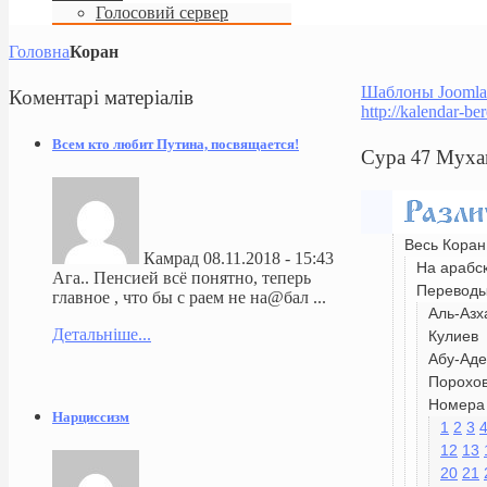
Голосовий сервер
Головна
Коран
Коментарі
матеріалів
Шаблоны Joomla
http://kalendar-be
Всем кто любит Путина, посвящается!
Сура 47 Муха
Весь Коран
Камрад
08.11.2018 - 15:43
На арабс
Ага.. Пенсией всё понятно, теперь
Перевод
главное , что бы с раем не на@бал ...
Аль-Азх
Детальніше...
Кулиев
Абу-Аде
Порохо
Номера 
Нарциссизм
1
2
3
12
13
20
21