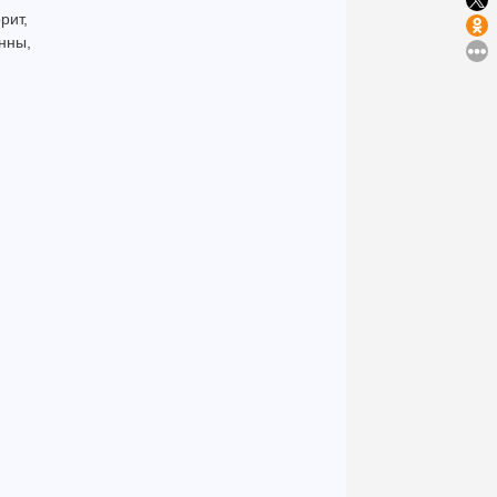
рит,
нны,