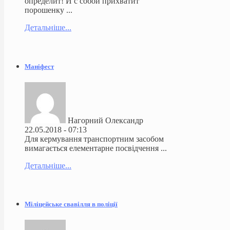
определит! И с собой прихватит
порошенку ...
Детальніше...
Маніфест
Нагорний Олександр
22.05.2018 - 07:13
Для кермування транспортним засобом
вимагається елементарне посвідчення ...
Детальніше...
Міліцейське свавілля в поліції