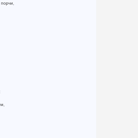
 порчи,
:
ом,