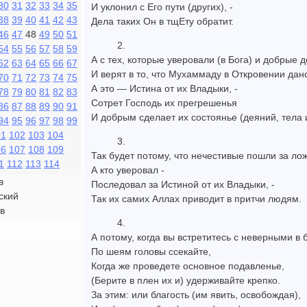
30
31
32
33
34
35
И уклонил с Его пути (других), -
38
39
40
41
42
43
Дела таких Он в тщЕту обратит.
46
47
48
49
50
51
2.
54
55
56
57
58
59
А с тех, которые уверовали (в Бога) и добрые 
62
63
64
65
66
67
И верят в то, что Мухаммаду в Откровении дано
70
71
72
73
74
75
А это — Истина от их Владыки, -
78
79
80
81
82
83
Сотрет Господь их прегрешенья
86
87
88
89
90
91
И добрым сделает их состоянье (деяний, тела 
94
95
96
97
98
99
01
102
103
104
3.
06
107
108
109
Так будет потому, что нечестивые пошли за ло
1
112
113
114
А кто уверовал -
в
Последовал за Истиной от их Владыки, -
ский
Так их самих Аллах приводит в притчи людям.
в
4.
А потому, когда вы встретитесь с неверными в 
По шеям головы ссекайте,
Когда же проведете основное подавленье,
(Берите в плен их и) удерживайте крепко.
За этим: или благость (им явить, освобождая),