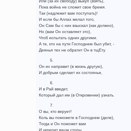
Или (за их свободу) выкуп (взять),
Пока война не сложит свое бремя.
Так (надлежит вам поступать)!
И если бы Аллах желал того,
Он Сам бы с них взыскал (как должно),
Но (вам Он оставляет это),
Чтоб испытать одних другими.
А те, кто на пути Господнем был убит, -
Деянья тех не обратит Он в тщЕту.
5.
Он их направит (в жизнь другую),
И добрым сделает их состоянье,
6.
И в Рай введет,
Который дал им (в Откровении) узнать.
7.
О вы, кто верует!
Коль вы поможете в Господнем (деле),
Тогда и Он поможет вам
И укрепит ваши стопы.