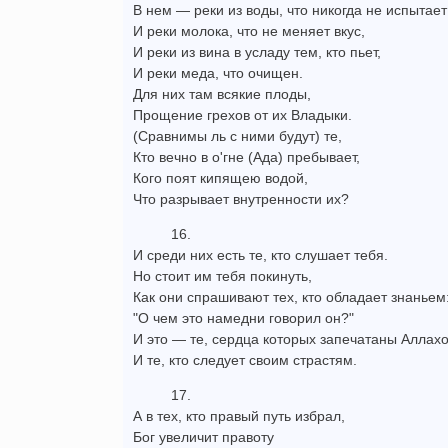
В нем — реки из воды, что никогда не испытает
И реки молока, что не меняет вкус,
И реки из вина в усладу тем, кто пьет,
И реки меда, что очищен.
Для них там всякие плоды,
Прощение грехов от их Владыки.
(Сравнимы ль с ними будут) те,
Кто вечно в о'гне (Ада) пребывает,
Кого поят кипящею водой,
Что разрывает внутренности их?
16.
И среди них есть те, кто слушает тебя.
Но стоит им тебя покинуть,
Как они спрашивают тех, кто обладает знаньем
"О чем это намедни говорил он?"
И это — те, сердца которых запечатаны Аллах
И те, кто следует своим страстям.
17.
А в тех, кто правый путь избрал,
Бог увеличит правоту