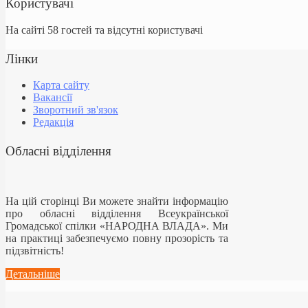
Користувачі
На сайті 58 гостей та відсутні користувачі
Лінки
Карта сайту
Вакансії
Зворотний зв'язок
Редакція
Обласні відділення
На цій сторінці Ви можете знайти інформацію
про обласні відділення Всеукраїнської
Громадської спілки «НАРОДНА ВЛАДА». Ми
на практиці забезпечуємо повну прозорість та
підзвітність!
Детальніше