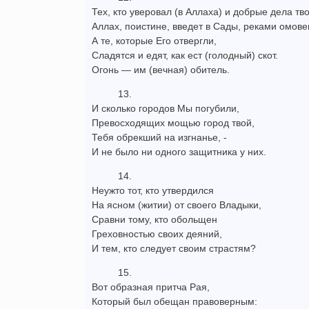
Тех, кто уверовал (в Аллаха) и добрые дела тво
Аллах, поистине, введет в Сады, реками омове
А те, которые Его отвергли,
Сладятся и едят, как ест (голодный) скот.
Огонь — им (вечная) обитель.
13.
И сколько городов Мы погубили,
Превосходящих мощью город твой,
Тебя обрекший на изгнанье, -
И не было ни одного защитника у них.
14.
Неужто тот, кто утвердился
На ясном (житии) от своего Владыки,
Сравни тому, кто обольщен
Греховностью своих деяний,
И тем, кто следует своим страстям?
15.
Вот образная притча Рая,
Который был обещан правоверным: