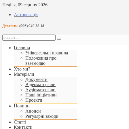
Неділя, 09 серпня 2026
Авторизація
Дзвоніть:
(096) 949 28 18
Головна
Універсальні правила
Положення про
взаємодію
Хто ми?
Матеріали
Документи
Відеоматеріали
Аудіоматеріали
Наші ініціативи
Проекти
Новини
Анонси
Регулярні заходи
Статті
Контакти