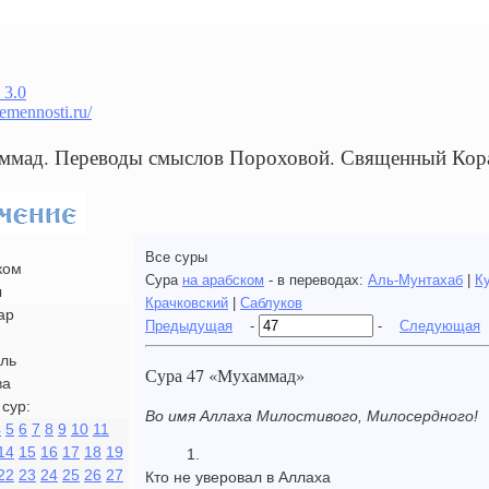
 3.0
remennosti.ru/
ммад. Переводы смыслов Пороховой. Священный Кор
Все суры
ком
Сура
на арабском
- в переводах:
Аль-Мунтахаб
|
К
ы
Крачковский
|
Саблуков
ар
Предыдущая
-
-
Следующая
ль
Сура 47 «Мухаммад»
ва
сур:
Во имя Аллаха Милостивого, Милосердного!
4
5
6
7
8
9
10
11
14
15
16
17
18
19
1.
22
23
24
25
26
27
Кто не уверовал в Аллаха