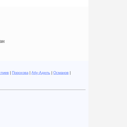
ан
улиев
|
Порохова
|
Абу-Адель
|
Османов
|