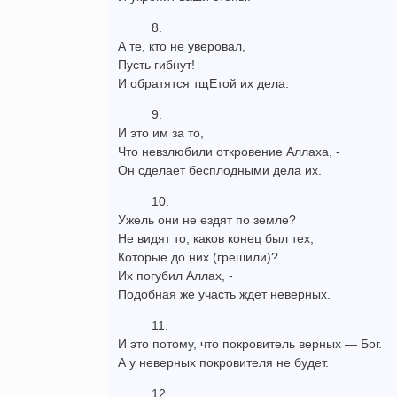
8.
А те, кто не уверовал,
Пусть гибнут!
И обратятся тщЕтой их дела.
9.
И это им за то,
Что невзлюбили откровение Аллаха, -
Он сделает бесплодными дела их.
10.
Ужель они не ездят по земле?
Не видят то, каков конец был тех,
Которые до них (грешили)?
Их погубил Аллах, -
Подобная же участь ждет неверных.
11.
И это потому, что покровитель верных — Бог.
А у неверных покровителя не будет.
12.