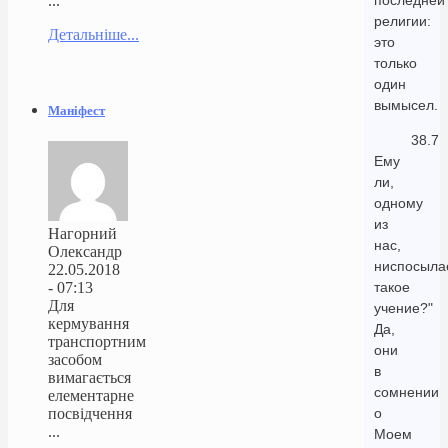
последней
...
религии:
Детальніше...
это
только
один
вымысел.
Маніфест
38.7
Ему
ли,
одному
из
Нагорний
нас,
Олександр
ниспосыла
22.05.2018
- 07:13
такое
Для
учение?"
кермування
Да,
транспортним
они
засобом
в
вимагається
сомнении
елементарне
посвідчення
о
...
Моем