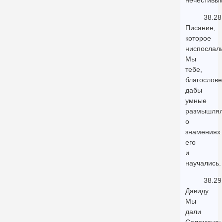
нечестивы
38.28
Писание,
которое
ниспослал
Мы
тебе,
благослове
дабы
умные
размышля
о
знамениях
его
и
научались.
38.29
Давиду
Мы
дали