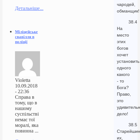
чародей,
Детальніше...
обманщик!
38.4
На
Міліцейське
место
свавілля в
этих
поліції
богов
хочет
установить
одного
какого
Violetta
- то
10.09.2018
Бога?
- 22:36
Право,
Справа в
это
тому, що в
удивитель
нашому
суспільстві
дело!
немає тої
38.5
моралі, яка
повинна ...
Старейши
их,