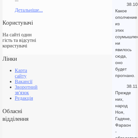
38.10
Детальніше...
Какое
ополчение
Користувачі
из
этих
На сайті один
соумышлен
гість та відсутні
ни
користувачі
явилось
сюда,
Лінки
оно
будет
Карта
прогнано.
сайту
Вакансії
38.11
Зворотний
зв'язок
Прежде
Редакція
них,
народ
Обласні
Ноя,
відділення
Гадяне,
Фараон
-