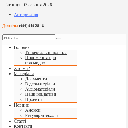
П'ятниця, 07 серпня 2026
Авторизація
Дзвоніть:
(096) 949 28 18
Головна
Універсальні правила
Положення про
взаємодію
Хто ми?
Матеріали
Документи
Відеоматеріали
Аудіоматеріали
Наші ініціативи
Проекти
Новини
Анонси
Регулярні заходи
Статті
Контакти