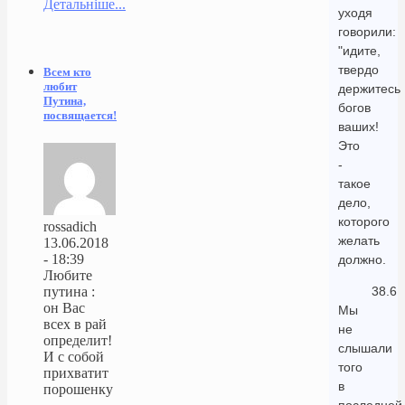
Детальніше...
уходя
говорили:
"идите,
твердо
Всем кто
любит
держитесь
Путина,
богов
посвящается!
ваших!
Это
-
такое
дело,
которого
rossadich
желать
13.06.2018
- 18:39
должно.
Любите
38.6
путина :
он Вас
Мы
всех в рай
не
определит!
слышали
И с собой
того
прихватит
в
порошенку