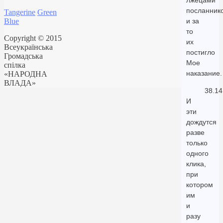
лжецами
посланнико
Tangerine
Green
Blue
и за
то
Copyright © 2015
их
Всеукраїнська
постигло
Громадська
Мое
спілка
наказание.
«НАРОДНА
ВЛАДА»
38.14
И
эти
дождутся
разве
только
одного
клика,
при
котором
им
и
разу