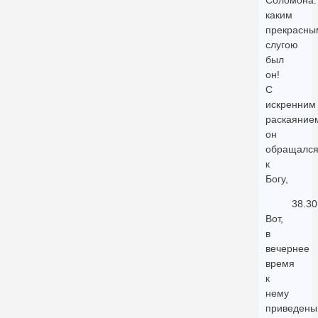
Соломона:
каким
прекрасны
слугою
был
он!
С
искренним
раскаяние
он
обращалс
к
Богу,
38.30
Вот,
в
вечернее
время
к
нему
приведены