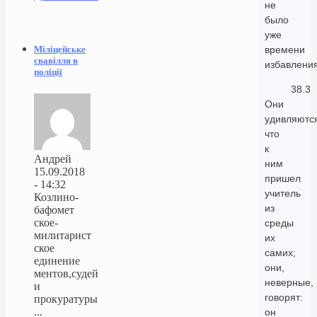
не
было
уже
Міліцейське
времени
свавілля в
избавления
поліції
38.3
Они
удивляютс
что
к
Андрей
ним
15.09.2018
пришел
- 14:32
учитель
Козлино-
из
бафомет
ское-
среды
милитарист
их
ское
самих;
единение
они,
ментов,судей
неверные,
и
говорят:
прокуратуры
...
он