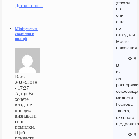
учении;
Детальніше...
но
они
еще
не
Міліцейське
свавілля в
отведали
поліції
Моего
наказания.
38.8
В
их
Boris
ли
20.03.2018
распоряже
- 17:27
сокровища
А, що Ви
милости
хочете,
Господа
владі не
вигідно
твоего,
визнавати
сильного,
свої
щедродатл
помилки.
Щоб
38.9
покласти