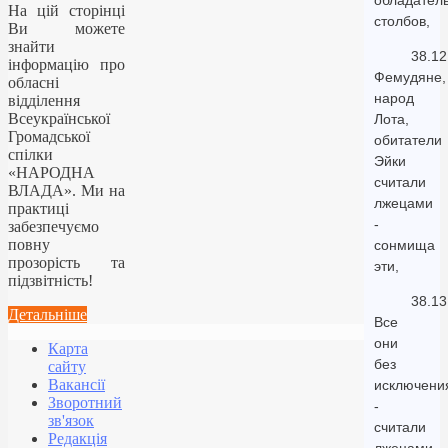
обладател
На цій сторінці
столбов,
Ви можете
знайти
38.12
інформацію про
Фемудяне,
обласні
народ
відділення
Всеукраїнської
Лота,
Громадської
обитатели
спілки
Эйки
«НАРОДНА
считали
ВЛАДА». Ми на
лжецами
практиці
-
забезпечуємо
повну
сонмища
прозорість та
эти,
підзвітність!
38.13
Детальніше
Все
они
Карта
без
сайту
Вакансії
исключени
Зворотний
-
зв'язок
считали
Редакція