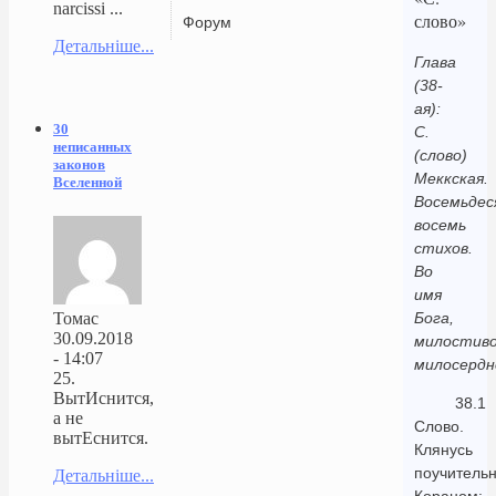
narcissi ...
слово»
Форум
Детальніше...
Глава
(38-
ая):
30
С.
неписанных
(слово)
законов
Меккская.
Вселенной
Восемьде
восемь
стихов.
Во
имя
Томас
Бога,
30.09.2018
милостиво
- 14:07
милосердн
25.
ВытИснится,
38.1
а не
Слово.
вытЕснится.
Клянусь
поучитель
Детальніше...