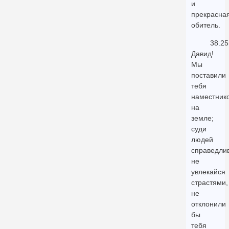
и
прекрасна
обитель.
38.25
Давид!
Мы
поставили
тебя
наместник
на
земле;
суди
людей
справедлив
не
увлекайся
страстями,
не
отклонили
бы
тебя