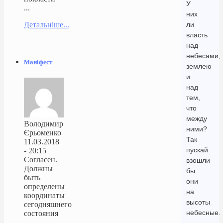
У
...
них
Детальніше...
ли
власть
над
небесами,
Маніфест
землею
и
над
тем,
что
между
Володимир
ними?
Єрьоменко
Так
11.03.2018
пускай
- 20:15
Согласен.
взошли
Должны
бы
быть
они
определены
на
координаты
высоты
сегодняшнего
небесные.
состояния
...