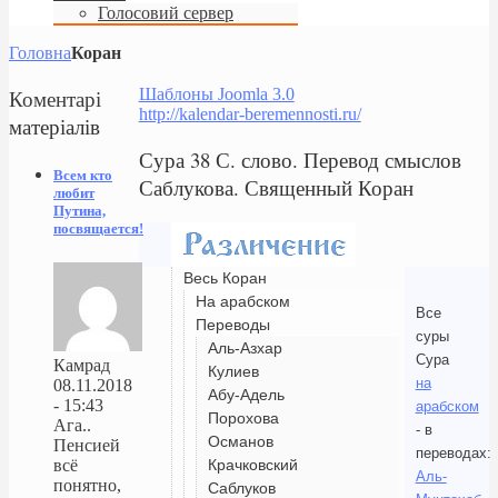
Голосовий сервер
Головна
Коран
Коментарі
Шаблоны Joomla 3.0
http://kalendar-beremennosti.ru/
матеріалів
Сура 38 С. слово. Перевод смыслов
Всем кто
Саблукова. Священный Коран
любит
Путина,
посвящается!
Весь Коран
На арабском
Все
Переводы
суры
Аль-Азхар
Сура
Камрад
Кулиев
на
08.11.2018
Абу-Адель
- 15:43
арабском
Порохова
Ага..
- в
Османов
Пенсией
переводах:
Крачковский
всё
Аль-
понятно,
Саблуков