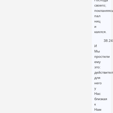
Господа
своего;
покланяясь
пал
ниц
и
каялся.
38.24
И
Мы
простили
ему
это:
действител
для
него
у
Нас
близкая
к
Нам