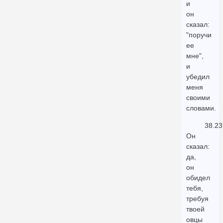
и
он
сказал:
"поручи
ее
мне",
и
убедил
меня
своими
словами.
38.23
Он
сказал:
да,
он
обидел
тебя,
требуя
твоей
овцы