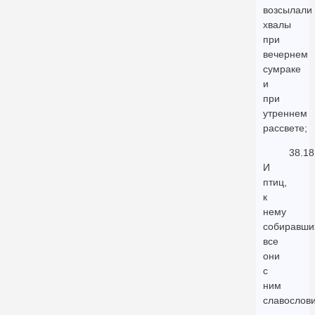
возсылали
хвалы
при
вечернем
сумраке
и
при
утреннем
рассвете;
38.18
И
птиц,
к
нему
собиравши
все
они
с
ним
славослови