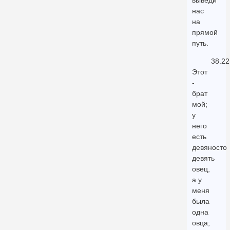
выведи
нас
на
прямой
путь.
38.22
Этот
-
брат
мой;
у
него
есть
девяносто
девять
овец,
а у
меня
была
одна
овца;