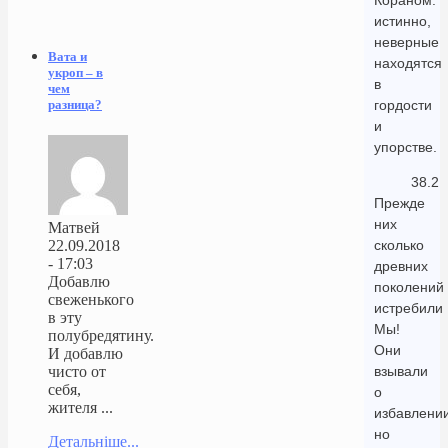
Кораном:
истинно,
неверные
Вата и
находятся
укроп – в
в
чем
гордости
разница?
и
упорстве.
38.2
Прежде
них
Матвей
сколько
22.09.2018
- 17:03
древних
Добавлю
поколений
свеженького
истребили
в эту
Мы!
полубредятину.
Они
И добавлю
взывали
чисто от
себя,
о
жителя ...
избавлении
но
Детальніше...