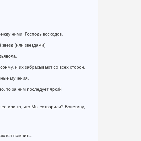
 между ними, Господь восходов.
 звезд (или звездами)
дьявола.
сонму, и их забрасывают со всех сторон,
ечные мучения.
во, то за ним последует яркий
нее или то, что Мы сотворили? Воистину,
ваются помнить.