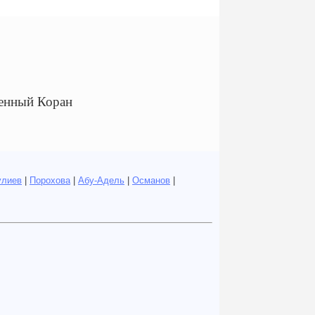
щенный Коран
улиев
|
Порохова
|
Абу-Адель
|
Османов
|