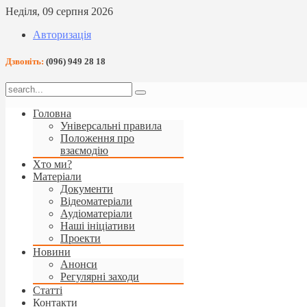
Неділя, 09 серпня 2026
Авторизація
Дзвоніть:
(096) 949 28 18
Головна
Універсальні правила
Положення про
взаємодію
Хто ми?
Матеріали
Документи
Відеоматеріали
Аудіоматеріали
Наші ініціативи
Проекти
Новини
Анонси
Регулярні заходи
Статті
Контакти