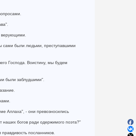
 вопросами.
ва".
ли верующими.
Вы сами были людьми, преступавшими
его Господа. Воистину, мы будем
ами были заблудшими".
казание.
ками.
оме Аллаха", - они превозносились
от наших богов ради одержимого поэта?"
л правдивость посланников.