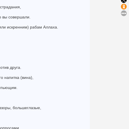
страдания,
то вы совершали.
(или искренним) рабам Аллаха.
отив друга.
о напитка (вина),
е пьющим.
.
 взоры, большеглазые,
 вопросами.