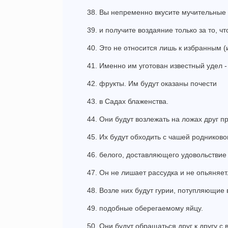
38. Вы непременно вкусите мучительные 
39. и получите воздаяние только за то, ч
40. Это не относится лишь к избранным 
41. Именно им уготован известный удел -
42. фрукты. Им будут оказаны почести
43. в Садах блаженства.
44. Они будут возлежать на ложах друг пр
45. Их будут обходить с чашей родниковог
46. белого, доставляющего удовольстви
47. Он не лишает рассудка и не опьяняет
48. Возле них будут гурии, потупляющие
49. подобные оберегаемому яйцу.
50. Они будут обращаться друг к другу с