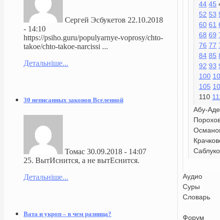
44
45
52
53
Сергей Эсбукетов
22.10.2018
60
61
- 14:10
68
69
https://psiho.guru/populyarnye-voprosy/chto-
76
77
takoe/chto-takoe-narcissi ...
84
85
Детальніше...
92
93
100
1
105
1
110
11
30 неписанных законов Вселенной
Абу-Аде
Порохо
Османо
Крачков
Саблуко
Томас
30.09.2018 - 14:07
25. ВытИснится, а не вытЕснится.
Аудио
Детальніше...
Суры
Словарь
Вата и укроп – в чем разница?
Форум