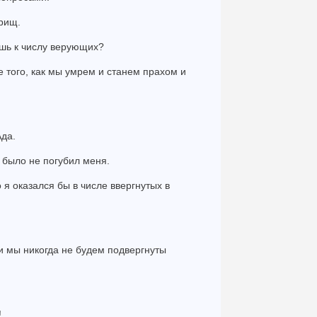
арищ.
ишь к числу верующих?
 того, как мы умрем и станем прахом и
Ада.
ь было не погубил меня.
 я оказался бы в числе ввергнутых в
и мы никогда не будем подвергнуты
!