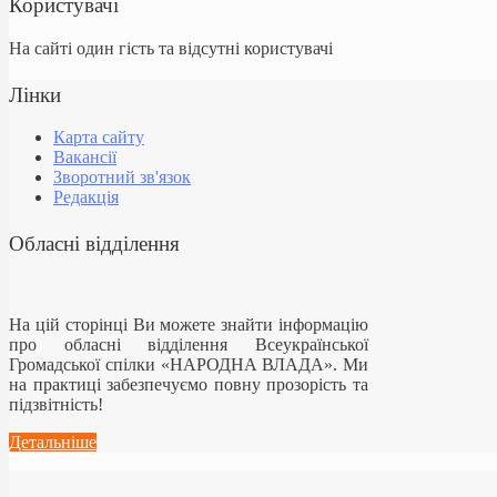
Користувачі
На сайті один гість та відсутні користувачі
Лінки
Карта сайту
Вакансії
Зворотний зв'язок
Редакція
Обласні відділення
На цій сторінці Ви можете знайти інформацію
про обласні відділення Всеукраїнської
Громадської спілки «НАРОДНА ВЛАДА». Ми
на практиці забезпечуємо повну прозорість та
підзвітність!
Детальніше