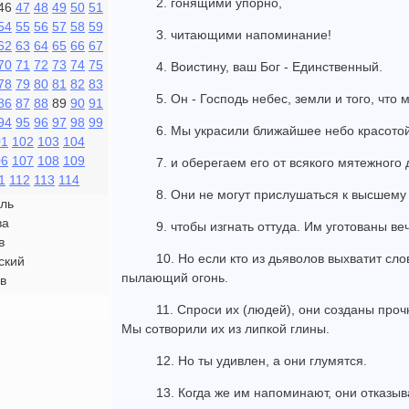
2. гонящими упорно,
46
47
48
49
50
51
54
55
56
57
58
59
3. читающими напоминание!
62
63
64
65
66
67
70
71
72
73
74
75
4. Воистину, ваш Бог - Единственный.
78
79
80
81
82
83
5. Он - Господь небес, земли и того, что
86
87
88
89
90
91
94
95
96
97
98
99
6. Мы украсили ближайшее небо красотой
01
102
103
104
06
107
108
109
7. и оберегаем его от всякого мятежного 
1
112
113
114
8. Они не могут прислушаться к высшему 
ль
ва
9. чтобы изгнать оттуда. Им уготованы в
в
10. Но если кто из дьяволов выхватит сло
ский
пылающий огонь.
в
11. Спроси их (людей), они созданы проч
Мы сотворили их из липкой глины.
12. Но ты удивлен, а они глумятся.
13. Когда же им напоминают, они отказы