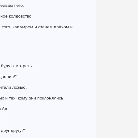
меивают его.
дное колдовство.
того, как умрем и станем прахом и
 будут смотреть.
даяния!"
читали ложью.
х и тех, кому они поклонялись
 Ад.
:
друг другу?"