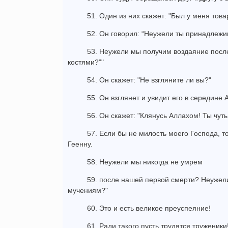
51. Один из них скажет: "Был у меня тов
52. Он говорил: “Неужели ты принадлеж
53. Неужели мы получим воздаяние после
костями?”"
54. Он скажет: "Не взгляните ли вы?"
55. Он взглянет и увидит его в середине 
56. Он скажет: "Клянусь Аллахом! Ты чут
57. Если бы не милость моего Господа, то
Геенну.
58. Неужели мы никогда не умрем
59. после нашей первой смерти? Неужел
мучениям?"
60. Это и есть великое преуспеяние!
61. Ради такого пусть трудятся труженики