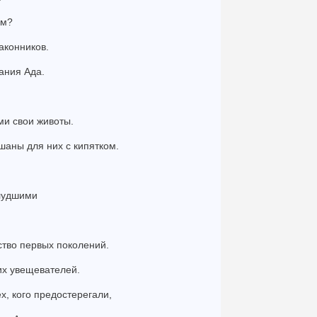
ум?
аконников.
вания Ада.
ми свои животы.
шаны для них с кипятком.
блудшими
ство первых поколений.
их увещевателей.
х, кого предостерегали,