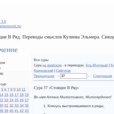
 3.0
remennosti.ru/
щие В Ряд. Переводы смыслов Кулиева Эльмира. Свя
Все суры
ком
Сура
на арабском
- в переводах:
Аль-Мунтахаб
|
К
ы
Крачковский
|
Саблуков
ар
Предыдущая
-
-
Следующая
сур:
Сура 37 «Стоящие В Ряд»
4
5
6
7
8
9
10
11
14
15
16
17
18
19
Во имя Аллаха Милостивого, Милосердного!
22
23
24
25
26
27
30
31
32
33
34
35
1. Клянусь выстроившимися в ряды,
38
39
40
41
42
43