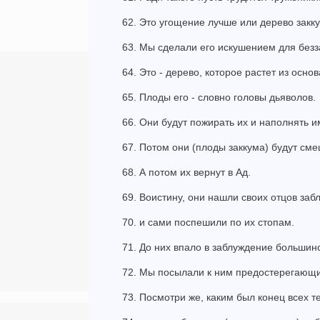
62. Это угощение лучше или дерево закк
63. Мы сделали его искушением для безз
64. Это - дерево, которое растет из осно
65. Плоды его - словно головы дьяволов.
66. Они будут пожирать их и наполнять и
67. Потом они (плоды заккума) будут сме
68. А потом их вернут в Ад.
69. Воистину, они нашли своих отцов за
70. и сами поспешили по их стопам.
71. До них впало в заблуждение большин
72. Мы посылали к ним предостерегающ
73. Посмотри же, каким был конец всех те