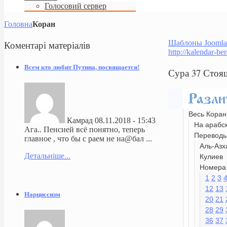
Голосовий сервер
Головна
Коран
Коментарі
матеріалів
Шаблоны Joomla
http://kalendar-be
Всем кто любит Путина, посвящается!
Сура 37 Стоя
Весь Коран
Камрад
08.11.2018 - 15:43
На арабс
Ага.. Пенсией всё понятно, теперь
Перевод
главное , что бы с раем не на@бал ...
Аль-Азх
Детальніше...
Кулиев
Номера 
1
2
3
12
13
Нарциссизм
20
21
28
29
36
37