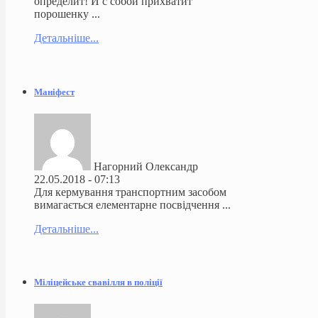
определит! И с собой прихватит
порошенку ...
Детальніше...
Маніфест
Нагорний Олександр
22.05.2018 - 07:13
Для кермування транспортним засобом
вимагається елементарне посвідчення ...
Детальніше...
Міліцейське свавілля в поліції