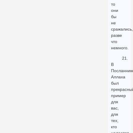
то
они
бы
не
сражались,
разве
что
немного.
21.
В
Посланник
Аллаха
был
прекрасны
пример
для
вас,
для
тех,
кто