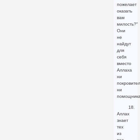
пожелает
оказать
вам
милость?"
Они
не
найдут
для
себя
вместо
Аллаха
ни
покровител
ни
помощника
18.
Аллах
знает
тех
из