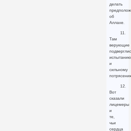
делать
предполож
об
Аллахе.
11.
Там
верующие
подвергли
испытанию
и
сильному
потрясени
12.
Вот
сказали
лицемеры
и
те,
чьи
сердца