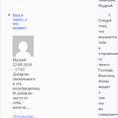
Знающий,
Мудрый.
2.
Вата и
укроп – в
Следуй
чем
тому,
разница?
что
внушается
тебе
в
откровени
от
Матвей
твоего
22.09.2018
- 17:03
Господа.
Добавлю
Воистину,
свеженького
Аллах
в эту
ведает
полубредятину.
о
И добавлю
том,
чисто от
себя,
что
жителя ...
вы
совершает
Детальніше...