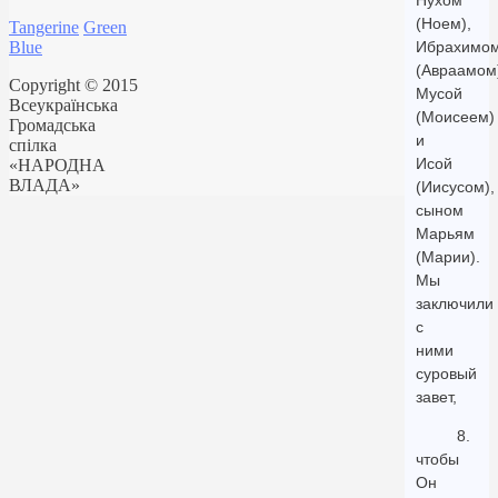
Нухом
(Ноем),
Tangerine
Green
Blue
Ибрахимо
(Авраамом
Copyright © 2015
Мусой
Всеукраїнська
(Моисеем)
Громадська
и
спілка
Исой
«НАРОДНА
ВЛАДА»
(Иисусом),
сыном
Марьям
(Марии).
Мы
заключили
с
ними
суровый
завет,
8.
чтобы
Он