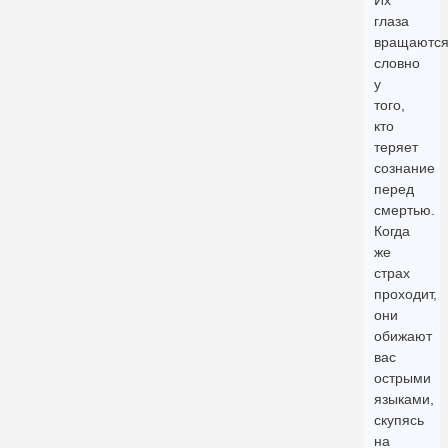
Их
глаза
вращаются
словно
у
того,
кто
теряет
сознание
перед
смертью.
Когда
же
страх
проходит,
они
обижают
вас
острыми
языками,
скупясь
на