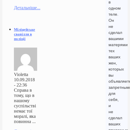
в
Детальніше...
одном
теле.
Он
не
Міліцейське
сделал
свавілля в
вашими
поліції
матерями
тех
ваших
жен,
которых
Violetta
вы
10.09.2018
объявляет
- 22:36
запретным
Справа в
для
тому, що в
себя,
нашому
суспільстві
и
немає тої
не
моралі, яка
сделал
повинна ...
ваших