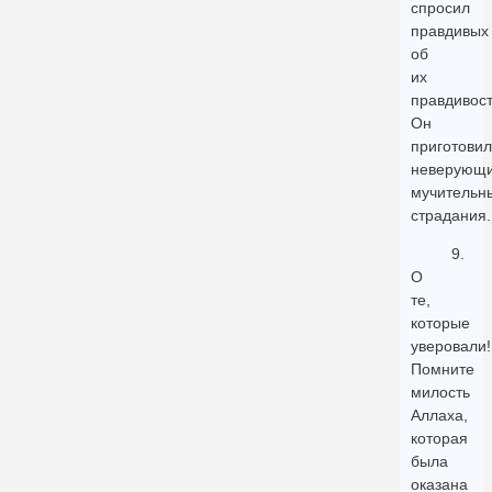
спросил
правдивых
об
их
правдивост
Он
приготовил
неверующ
мучительн
страдания.
9.
О
те,
которые
уверовали!
Помните
милость
Аллаха,
которая
была
оказана