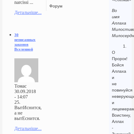
narcissi ...
Форум
Во
Детальніше...
имя
Аллаха
Милостиво
30
Милосердн
неписанных
законов
1.
Вселенной
О
Пророк!
Бойся
Аллаха
и
не
Томас
повинуйся
30.09.2018
неверующ
- 14:07
25.
и
ВытИснится,
лицемерам
а не
Воистину,
вытЕснится.
Аллах
-
Детальніше...