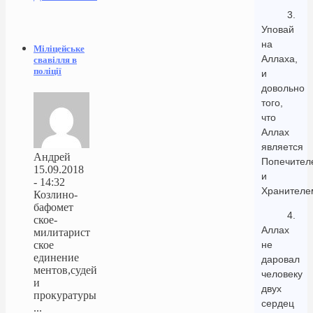
3.
Уповай
на
Міліцейське
Аллаха,
свавілля в
поліції
и
довольно
того,
что
Аллах
является
Андрей
Попечител
15.09.2018
и
- 14:32
Хранителе
Козлино-
бафомет
4.
ское-
Аллах
милитарист
ское
не
единение
даровал
ментов,судей
человеку
и
двух
прокуратуры
сердец
...