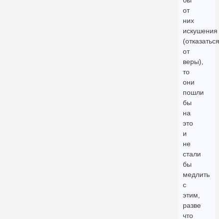
бы
от
них
искушения
(отказатьс
от
веры),
то
они
пошли
бы
на
это
и
не
стали
бы
медлить
с
этим,
разве
что