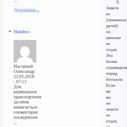
...
5.
Зовите
Детальніше...
их
(приемных
детей)
Маніфест
по
именам
их
отцов.
Это
более
Нагорний
справедли
Олександр
перед
22.05.2018
Аллахом.
- 07:13
Если
Для
же
кермування
транспортним
вы
засобом
не
вимагається
знаете
елементарне
их
посвідчення
отцов,
...