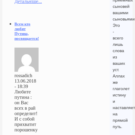
приемных
Детальніше...
сыновей
вашими
сыновьями
Всем кто
Это
любит
-
Путина,
всего
посвящается!
лишь
слова
из
ваших
уст.
rossadich
Аллах
13.06.2018
же
- 18:39
глаголет
Любите
истину
путина :
и
он Вас
наставляет
всех в рай
определит!
на
И с собой
прямой
прихватит
путь.
порошенку