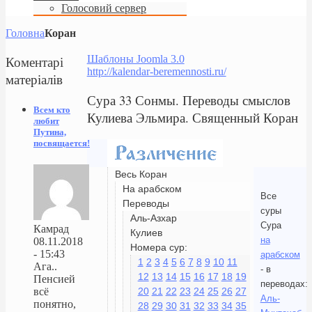
Голосовий сервер
Головна
Коран
Коментарі
Шаблоны Joomla 3.0
http://kalendar-beremennosti.ru/
матеріалів
Сура 33 Сонмы. Переводы смыслов
Всем кто
Кулиева Эльмира. Священный Коран
любит
Путина,
посвящается!
Весь Коран
На арабском
Все
Переводы
суры
Аль-Азхар
Сура
Камрад
Кулиев
на
08.11.2018
Номера сур:
- 15:43
арабском
1
2
3
4
5
6
7
8
9
10
11
Ага..
- в
12
13
14
15
16
17
18
19
Пенсией
переводах:
20
21
22
23
24
25
26
27
всё
Аль-
понятно,
28
29
30
31
32
33
34
35