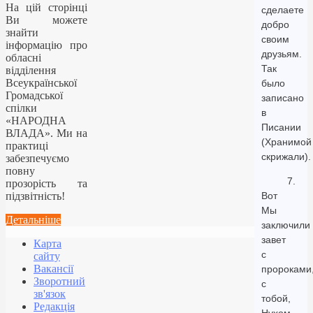
На цій сторінці
сделаете
Ви можете
добро
знайти
своим
інформацію про
друзьям.
обласні
Так
відділення
Всеукраїнської
было
Громадської
записано
спілки
в
«НАРОДНА
Писании
ВЛАДА». Ми на
(Хранимой
практиці
скрижали).
забезпечуємо
повну
7.
прозорість та
підзвітність!
Вот
Мы
Детальніше
заключили
завет
Карта
с
сайту
Вакансії
пророками
Зворотний
с
зв'язок
тобой,
Редакція