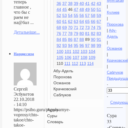
Мунтахаб
теперь
36
37
38
39
40
41
42
43
|
главное ,
44
45
46
47
48
49
50
51
что бы с
Кулиев
52
53
54
55
56
57
58
59
раем не
|
60
61
62
63
64
65
66
67
на@бал ...
Порохова
68
69
70
71
72
73
74
75
|
Абу-
Детальніше...
76
77
78
79
80
81
82
83
Адель
84
85
86
87
88
89
90
91
|
92
93
94
95
96
97
98
99
Османов
100
101
102
103
104
Нарциссизм
|
105
106
107
108
109
Крачковски
110
111
112
113
114
|
Абу-Адель
Саблуков
Порохова
Предыдуща
Османов
-
Крачковский
Сергей
Эсбукетов
Саблуков
-
22.10.2018
Следующ
- 14:10
https://psiho.guru/populyarnye-
Аудио
voprosy/chto-
Сура
Суры
takoe/chto-
33
Словарь
takoe-
«Сонмы»