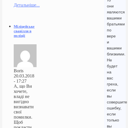
то
Детальніше...
они
являются
вашими
братьями
Міліцейське
по
свавілля в
поліції
вере
и
вашими
близкими.
Не
будет
Boris
на
20.03.2018
вас
- 17:27
греха,
А, що Ви
если
хочете,
вы
владі не
вигідно
совершите
визнавати
ошибку,
свої
если
помилки.
только
Щоб
вы
покласти