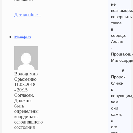
не
...
вознамери
Детальніше...
совершить
такое
в
сердце.
Маніфест
Аллах
-
Прощающи
Милосердн
6.
Володимир
Пророк
Єрьоменко
ближе
11.03.2018
к
- 20:15
Согласен.
верующим
Должны
чем
быть
они
определены
сами,
координаты
а
сегодняшнего
его
состояния
...