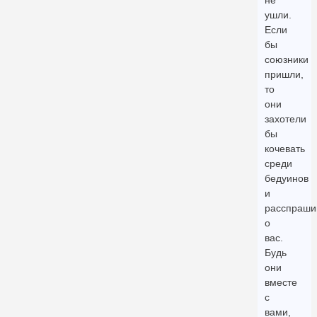
не
ушли.
Если
бы
союзники
пришли,
то
они
захотели
бы
кочевать
среди
бедуинов
и
расспраши
о
вас.
Будь
они
вместе
с
вами,