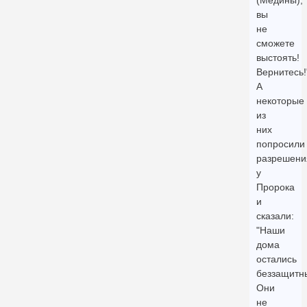
(Медины),
вы
не
сможете
выстоять!
Вернитесь!
А
некоторые
из
них
попросили
разрешени
у
Пророка
и
сказали:
"Наши
дома
остались
беззащитны
Они
не