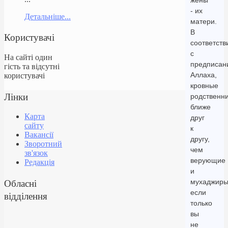
жены
- их
Детальніше...
матери.
В
Користувачі
соответств
с
На сайті один
предписан
гість та відсутні
Аллаха,
користувачі
кровные
Лінки
родственн
ближе
Карта
друг
сайту
к
Вакансії
другу,
Зворотний
чем
зв'язок
верующие
Редакція
и
Обласні
мухаджиры
если
відділення
только
вы
не