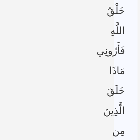
خَلْقُ
اللَّهِ
فَأَرُونِي
مَاذَا
خَلَقَ
الَّذِينَ
مِن