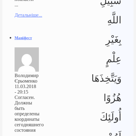
سَبِيلِ
...
Детальніше...
اللَّهِ
بِغَيْرِ
Маніфест
عِلْمٍ
Володимир
وَيَتَّخِذَهَا
Єрьоменко
11.03.2018
- 20:15
هُزُوًا
Согласен.
Должны
быть
определены
أُولَئِكَ
координаты
сегодняшнего
состояния
...