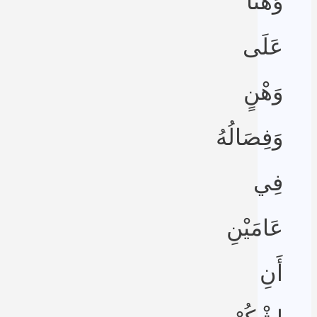
وَهْنًا
عَلَى
وَهْنٍ
وَفِصَالُهُ
فِي
عَامَيْنِ
أَنِ