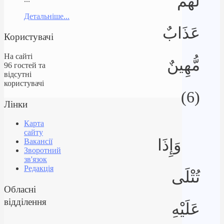
لَهُمْ
Детальніше...
عَذَابٌ
Користувачі
На сайті
مُّهِينٌ
96 гостей та
відсутні
користувачі
(6)
Лінки
Карта
сайту
وَإِذَا
Вакансії
Зворотний
зв'язок
Редакція
تُتْلَى
Обласні
відділення
عَلَيْهِ