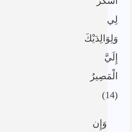
اشْكُرْ
لِي
وَلِوَالِدَيْكَ
إِلَيَّ
الْمَصِيرُ
(14)
وَإِن