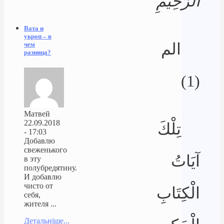
الرَّحِيمِ
Вата и
укроп – в
الم
чем
разница?
(1)
Матвей
22.09.2018
تِلْكَ
- 17:03
Добавлю
свеженького
آيَاتُ
в эту
полубредятину.
И добавлю
чисто от
الْكِتَابِ
себя,
жителя ...
Детальніше...