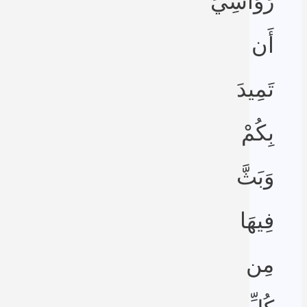
رَوَاسِيَ
أَن
تَمِيدَ
بِكُمْ
وَبَثَّ
فِيهَا
مِن