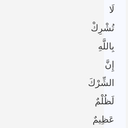
لَا
تُشْرِكْ
بِاللَّهِ
إِنَّ
الشِّرْكَ
لَظُلْمٌ
عَظِيمٌ