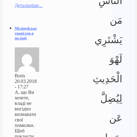
النَّاسِ
Детальніше...
مَن
Міліцейське
свавілля в
يَشْتَرِي
поліції
لَهْوَ
Boris
الْحَدِيثِ
20.03.2018
- 17:27
А, що Ви
لِيُضِلَّ
хочете,
владі не
вигідно
визнавати
عَن
свої
помилки.
Щоб
покласти