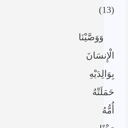
(13)
وَوَصَّيْنَا
الْإِنسَانَ
بِوَالِدَيْهِ
حَمَلَتْهُ
أُمُّهُ