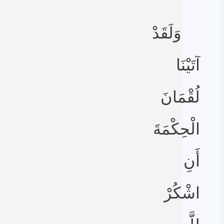
وَلَقَدْ
آتَيْنَا
لُقْمَانَ
الْحِكْمَةَ
أَنِ
اشْكُرْ