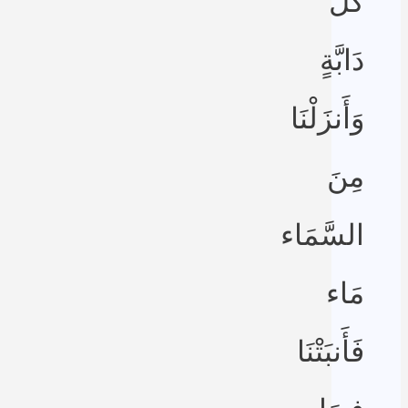
كُلِّ
دَابَّةٍ
وَأَنزَلْنَا
مِنَ
السَّمَاء
مَاء
فَأَنبَتْنَا