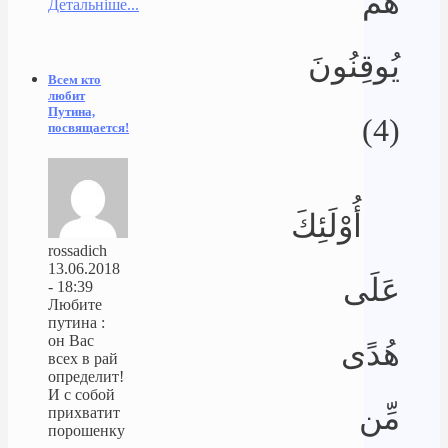
هُمْ
Детальніше...
يُوقِنُونَ
Всем кто
любит
Путина,
(4)
посвящается!
أُوْلَئِكَ
rossadich
13.06.2018
عَلَى
- 18:39
Любите
путина :
он Вас
هُدًى
всех в рай
определит!
И с собой
مِّن
прихватит
порошенку