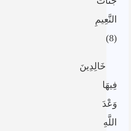
جَنَّاتُ
النَّعِيمِ
(8)
خَالِدِينَ
فِيهَا
وَعْدَ
اللَّهِ