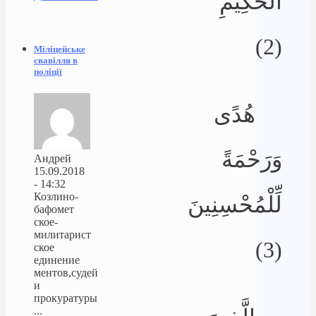
الْحَكِيمِ
(2)
Міліцейське
свавілля в
поліції
هُدًى
وَرَحْمَةً
Андрей
15.09.2018
- 14:32
Козлино-
لِّلْمُحْسِنِينَ
бафомет
ское-
милитарист
(3)
ское
единение
ментов,судей
и
прокуратуры
...