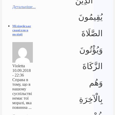
الَّذِينَ
Детальніше...
يُقِيمُونَ
Міліцейське
свавілля в
الصَّلَاةَ
поліції
وَيُؤْتُونَ
الزَّكَاةَ
Violetta
10.09.2018
- 22:36
Справа в
وَهُم
тому, що в
нашому
суспільстві
بِالْآخِرَةِ
немає тої
моралі, яка
повинна ...