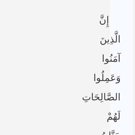
إِنَّ
الَّذِينَ
آمَنُوا
وَعَمِلُوا
الصَّالِحَاتِ
لَهُمْ