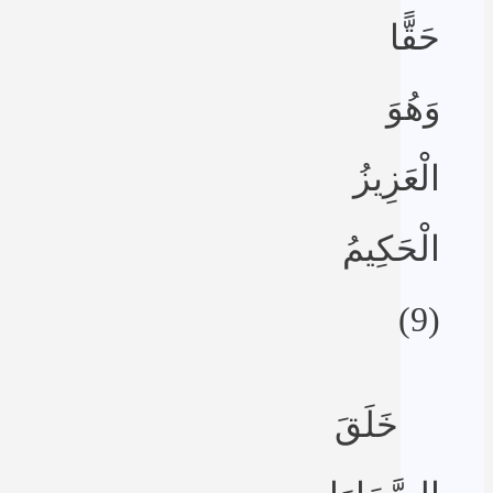
حَقًّا
وَهُوَ
الْعَزِيزُ
الْحَكِيمُ
(9)
خَلَقَ