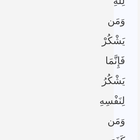
لِلَّهِ
وَمَن
يَشْكُرْ
فَإِنَّمَا
يَشْكُرُ
لِنَفْسِهِ
وَمَن