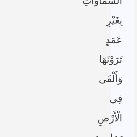
السَّمَاوَاتِ
بِغَيْرِ
عَمَدٍ
تَرَوْنَهَا
وَأَلْقَى
فِي
الْأَرْضِ