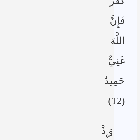
كَفَرَ
فَإِنَّ
اللَّهَ
غَنِيٌّ
حَمِيدٌ
(12)
وَإِذْ