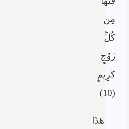
فِيهَا
مِن
كُلِّ
زَوْجٍ
كَرِيمٍ
(10)
هَذَا