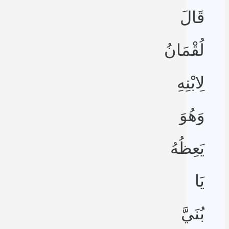
قَالَ
لُقْمَانُ
لِابْنِهِ
وَهُوَ
يَعِظُهُ
يَا
بُنَيَّ