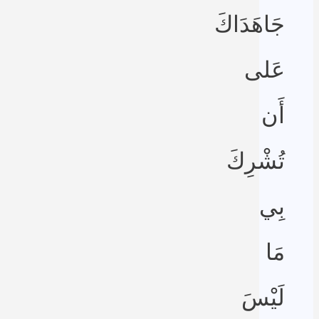
جَاهَدَاكَ
عَلى
أَن
تُشْرِكَ
بِي
مَا
لَيْسَ