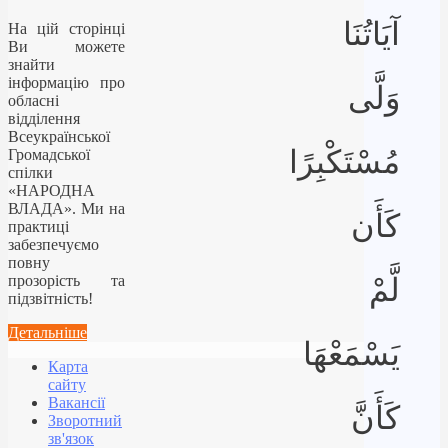
آيَاتُنَا
На цій сторінці
Ви можете
знайти
інформацію про
وَلَّى
обласні
відділення
Всеукраїнської
مُسْتَكْبِرًا
Громадської
спілки
«НАРОДНА
ВЛАДА». Ми на
كَأَن
практиці
забезпечуємо
повну
прозорість та
لَّمْ
підзвітність!
Детальніше
يَسْمَعْهَا
Карта
сайту
Вакансії
كَأَنَّ
Зворотний
зв'язок