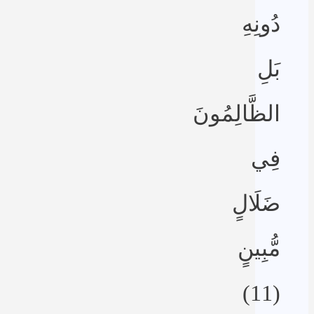
دُونِهِ
بَلِ
الظَّالِمُونَ
فِي
ضَلَالٍ
مُّبِينٍ
(11)