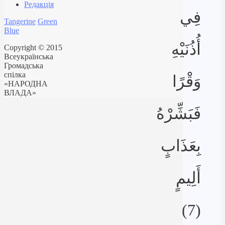
Редакція
فِي
Tangerine
Green
Blue
أُذُنَيْهِ
Copyright © 2015
Всеукраїнська
Громадська
спілка
وَقْرًا
«НАРОДНА
ВЛАДА»
فَبَشِّرْهُ
بِعَذَابٍ
أَلِيمٍ
(7)