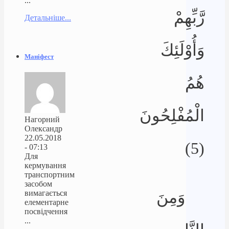
...
رَّبِّهِمْ
Детальніше...
وَأُوْلَئِكَ
Маніфест
هُمُ
الْمُفْلِحُونَ
Нагорний
Олександр
22.05.2018
(5)
- 07:13
Для
кермування
транспортним
засобом
وَمِنَ
вимагається
елементарне
посвідчення
...