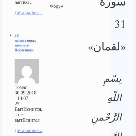
سورة
narcissi ...
Форум
Детальніше...
31
30
неписанных
«لقمان»
законов
Вселенной
بِسْمِ
Томас
30.09.2018
اللّهِ
- 14:07
25.
ВытИснится,
الرَّحْمنِ
а не
вытЕснится.
Детальніше...