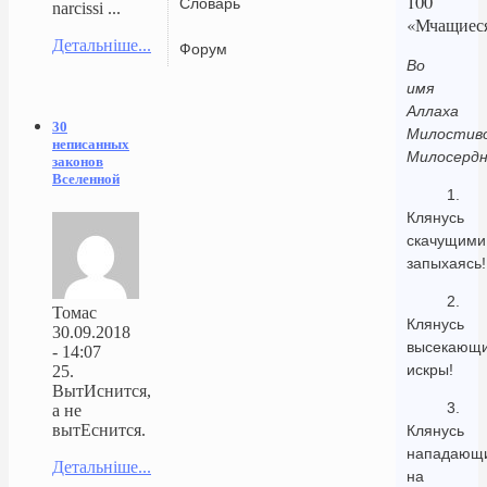
100
Словарь
narcissi ...
«Мчащиес
Детальніше...
Форум
Во
имя
Аллаха
30
Милостиво
неписанных
Милосердн
законов
Вселенной
1.
Клянусь
скачущими
запыхаясь!
2.
Томас
Клянусь
30.09.2018
высекающ
- 14:07
искры!
25.
ВытИснится,
3.
а не
вытЕснится.
Клянусь
нападающ
Детальніше...
на