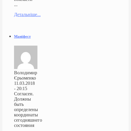
...
Детальніше...
Маніфест
Володимир
Єрьоменко
11.03.2018
- 20:15
Согласен.
Должны
быть
определены
координаты
сегодняшнего
состояния
...