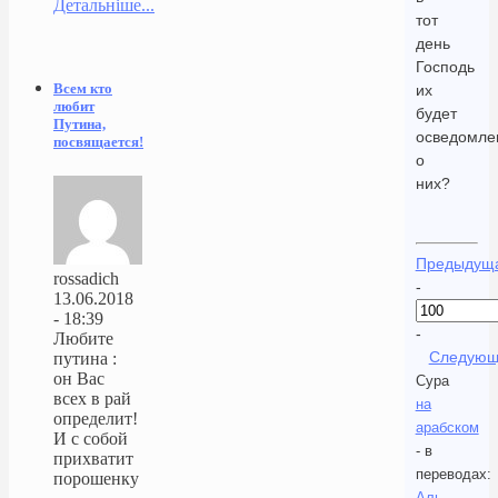
Детальніше...
тот
день
Господь
Всем кто
их
любит
будет
Путина,
осведомле
посвящается!
о
них?
Предыдущ
rossadich
-
13.06.2018
- 18:39
-
Любите
Следующ
путина :
он Вас
Сура
всех в рай
на
определит!
арабском
И с собой
- в
прихватит
переводах:
порошенку
Аль-