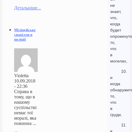
не
Детальніше...
знает,
что,
когда
Міліцейське
будет
свавілля в
опрокинут
поліції
то,
что
в
могилах,
10.
Violetta
и
10.09.2018
когда
- 22:36
обнаружит
Справа в
то,
тому, що в
нашому
что
суспільстві
в
немає тої
груди,
моралі, яка
повинна ...
11.
в