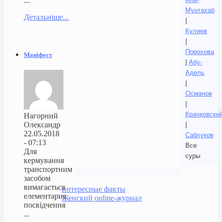
...
Мунтахаб
Детальніше...
|
Кулиев
|
Порохова
Маніфест
|
Абу-
Адель
|
Османов
|
Крачковски
Нагорний
Олександр
|
22.05.2018
Саблуков
- 07:13
Все
Для
суры
кермування
транспортним
засобом
вимагається
интересные факты
елементарне
Женский online-журнал
посвідчення
...