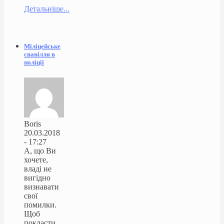
Детальніше...
Міліцейське
свавілля в
поліції
Boris
20.03.2018
- 17:27
А, що Ви
хочете,
владі не
вигідно
визнавати
свої
помилки.
Щоб
покласти