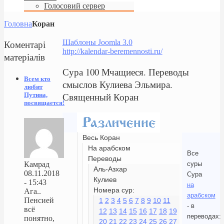
Голосовий сервер
Головна
Коран
Коментарі
Шаблоны Joomla 3.0
http://kalendar-beremennosti.ru/
матеріалів
Сура 100 Мчащиеся. Переводы
Всем кто
смыслов Кулиева Эльмира.
любит
Священный Коран
Путина,
посвящается!
Весь Коран
На арабском
Все
Переводы
суры
Камрад
Аль-Азхар
08.11.2018
Сура
Кулиев
- 15:43
на
Номера сур:
Ага..
арабском
Пенсией
1
2
3
4
5
6
7
8
9
10
11
- в
всё
12
13
14
15
16
17
18
19
переводах:
понятно,
20
21
22
23
24
25
26
27