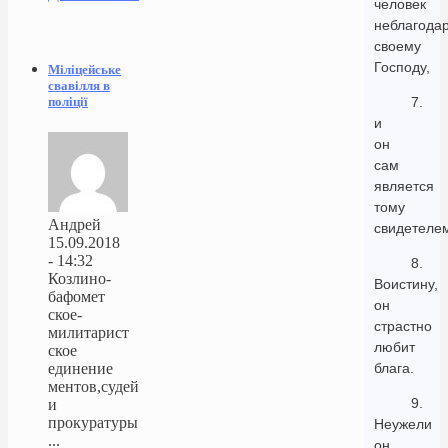
человек
неблагода
своему
Господу,
Міліцейське
свавілля в
поліції
7.
и
он
сам
является
тому
Андрей
свидетеле
15.09.2018
- 14:32
8.
Козлино-
Воистину,
бафомет
он
ское-
страстно
милитарист
любит
ское
единение
блага.
ментов,судей
9.
и
прокуратуры
Неужели
...
он