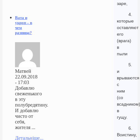
заре,
4.
Вата и
которые
укроп – в
оставляют
чем
разница?
его
(врага)
в
пыли
5.
Матвей
и
22.09.2018
врываются
- 17:03
с
Добавлю
ним
свеженького
(со
в эту
всадником
полубредятину.
И добавлю
в
чисто от
гущу.
себя,
жителя ...
6.
Воистину,
Детальніше...