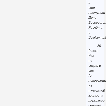
и
что
наступит
День
Воскрешен
Расчёта
и
Воздаяния]
20.
Разве
Мы
не
создали
вас
(о,
неверующи
из
ничтожной
жидкости
[мужского
семени]