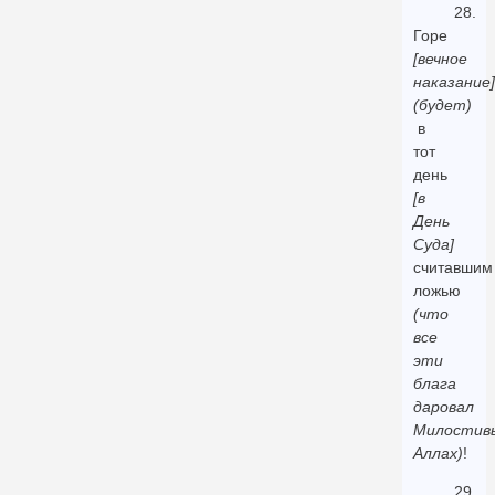
28.
Горе
[вечное
наказание]
(будет)
в
тот
день
[в
День
Суда]
считавшим
ложью
(что
все
эти
блага
даровал
Милостив
Аллах)
!
29.