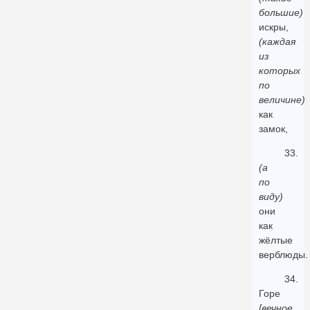
большие)
искры,
(каждая
из
которых
по
величине)
как
замок,
33.
(а
по
виду)
они
как
жёлтые
верблюды.
34.
Горе
[вечное