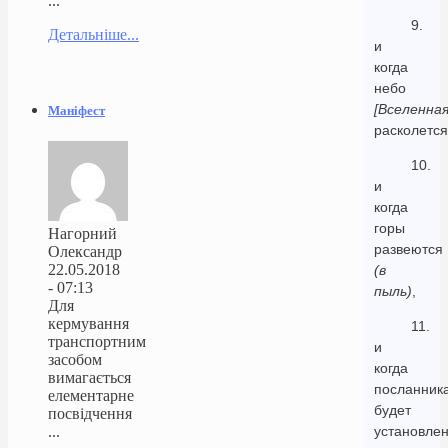
...
9.
Детальніше...
и
когда
небо
[Вселенная
Маніфест
расколется
10.
и
когда
горы
Нагорний
развеются
Олександр
22.05.2018
(в
- 07:13
пыль)
,
Для
кермування
11.
транспортним
и
засобом
когда
вимагається
посланник
елементарне
будет
посвідчення
...
установле