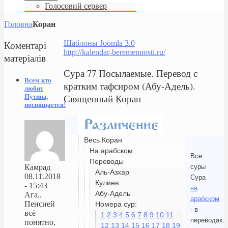
Голосовий сервер
Головна
Коран
Коментарі
Шаблоны Joomla 3.0
http://kalendar-beremennosti.ru/
матеріалів
Сура 77 Посылаемые. Перевод с
Всем кто
кратким тафсиром (Абу-Адель).
любит
Священный Коран
Путина,
посвящается!
Весь Коран
На арабском
Все
Переводы
суры
Камрад
Аль-Азхар
08.11.2018
Сура
Кулиев
- 15:43
на
Абу-Адель
Ага..
арабском
Пенсией
Номера сур:
- в
всё
1
2
3
4
5
6
7
8
9
10
11
переводах:
понятно,
12
13
14
15
16
17
18
19