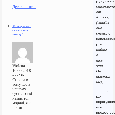
(пророкам
откровени
Детальніше...
от
Аллаха)
(чтобы
Міліцейське
оно
свавілля в
служило)
поліції
напомина
(Его
рабам,
о
том,
Violetta
что
10.09.2018
Он
- 22:36
повелел
Справа в
им)
,
тому, що в
нашому
6.
суспільстві
как
немає тої
оправдани
моралі, яка
или
повинна ...
предостер