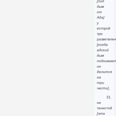
[под
дым
от
Ада]
у
которой
три
разветвле
[когда
адский
дым
поднимает
он
делится
на
три
части]
,
31.
не
тенистой
[эта