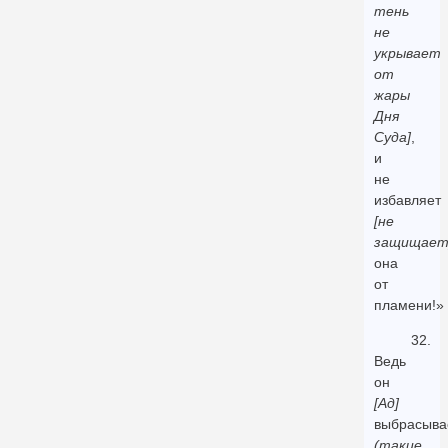
тень
не
укрывает
от
жары
Дня
Суда]
,
и
не
избавляет
[не
защищает
она
от
пламени!»
32.
Ведь
он
[Ад]
выбрасыва
(такие