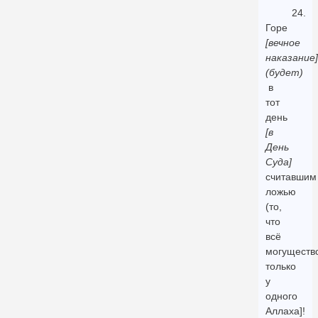
24.
Горе
[вечное
наказание]
(будет)
в
тот
день
[в
День
Суда]
считавшим
ложью
(то,
что
всё
могуществ
только
у
одного
Аллаха]!