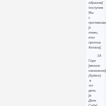
образом]
поступим
Мы
с
противоза
[с
теми,
кто
против
Аллаха]
.
19.
Горе
[вечное
наказание]
(будет)
в
тот
день
[в
День
Суда]