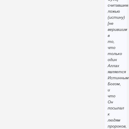
считавшим
ложью
(истину)
[не
верившим
в
то,
что
только
один
Аллах
является
Истинным
Богом,
и
что
Он
посылал
к
людям
пророков,