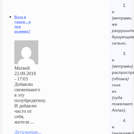
2.
и
Вата и
(ветрами
укроп – в
же
чем
разрушит
разница?
бушующим
сильно,
3.
и
(ветрами)
Матвей
распрост
22.09.2018
(облака)
- 17:03
Добавлю
гоня
свеженького
их
в эту
(куда
полубредятину.
пожелает
И добавлю
Аллах)
,
чисто от
себя,
4.
жителя ...
и
Детальніше...
(ангелами