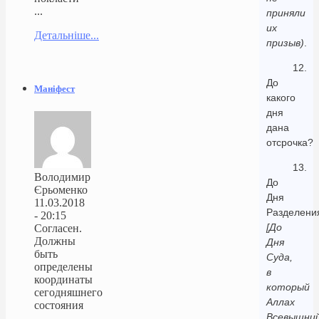
...
приняли
их
Детальніше...
призыв)
.
12.
До
Маніфест
какого
дня
дана
отсрочка?
13.
Володимир
До
Єрьоменко
Дня
11.03.2018
Разделени
- 20:15
[До
Согласен.
Должны
Дня
быть
Суда,
определены
в
координаты
который
сегодняшнего
Аллах
состояния
Всевышни
...