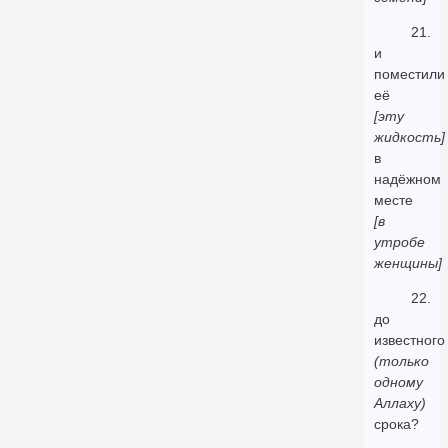
21.
и
поместили
её
[эту
жидкость]
в
надёжном
месте
[в
утробе
женщины]
22.
до
известного
(только
одному
Аллаху)
срока?