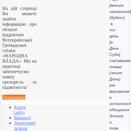
[вечное
На цій сторінці
наказание]
Ви можете
(будет)
знайти
в
інформацію про
обласні
тот
відділення
день
Всеукраїнської
[в
Громадської
День
спілки
Суда]
«НАРОДНА
считавшим
ВЛАДА». Ми на
практиці
ложью
забезпечуємо
(этот
повну
День)
прозорість та
[не
підзвітність!
верившим
Детальніше
в
истиннос
Карта
обещания
сайту
Аллаха
Вакансії
о
Зворотний
зв'язок
том,