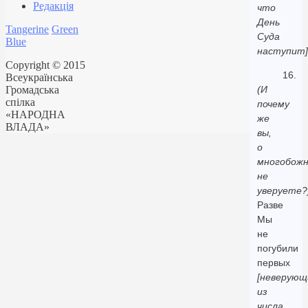
Редакція
что
День
Tangerine
Green
Суда
Blue
наступит]
Copyright © 2015
16.
Всеукраїнська
Громадська
(И
спілка
почему
«НАРОДНА
же
ВЛАДА»
вы,
о
многобожн
не
уверуете?
Разве
Мы
не
погубили
первых
[неверующ
из
числа