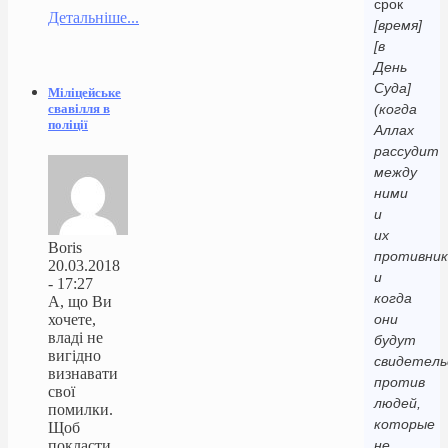
срок
Детальніше...
[время]
[в
День
Суда]
Міліцейське
свавілля в
(когда
поліції
Аллах
рассудит
между
ними
и
их
Boris
противник
20.03.2018
и
- 17:27
когда
А, що Ви
хочете,
они
владі не
будут
вигідно
свидетел
визнавати
против
свої
людей,
помилки.
которые
Щоб
покласти
не