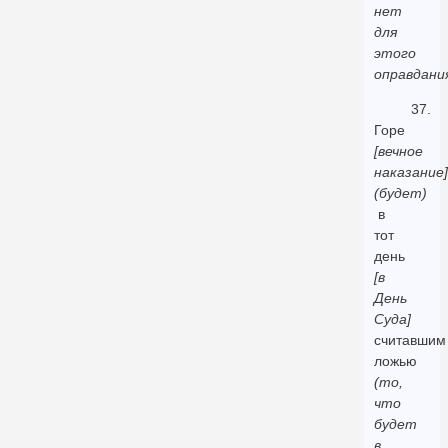
нет
для
этого
оправдани
37.
Горе
[вечное
наказание]
(будет)
в
тот
день
[в
День
Суда]
считавшим
ложью
(то,
что
будет
в