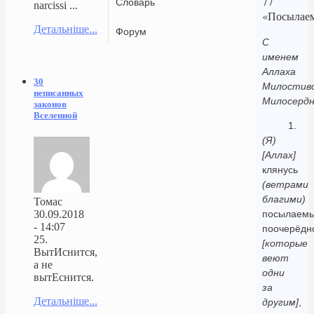
77
Словарь
narcissi ...
«Посылае
Детальніше...
Форум
С
именем
Аллаха
30
Милостиво
неписанных
Милосердн
законов
Вселенной
1.
(Я)
[Аллах]
клянусь
(ветрами
благими)
Томас
30.09.2018
посылаем
- 14:07
поочерёдн
25.
[которые
ВытИснится,
веют
а не
одни
вытЕснится.
за
Детальніше...
другим]
,