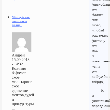
(нисходящ
от
Аллаха
Міліцейське
для
свавілля в
поліції
того,
чтобы)
различать
(истину
от
лжи
Андрей
и
15.09.2018
правильны
- 14:32
путь
Козлино-
от
бафомет
заблужден
ское-
милитарист
твёрдо,
ское
единение
5.
ментов,судей
и
и
(ангелами
прокуратуры
передающ
...