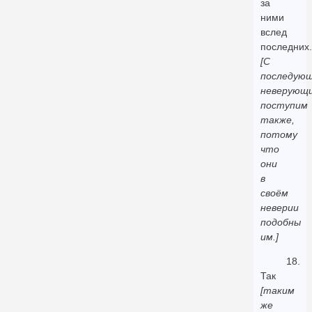
за
ними
вслед
последних.
[С
последую
неверующ
поступим
также,
потому
что
они
в
своём
неверии
подобны
им.]
18.
Так
[таким
же