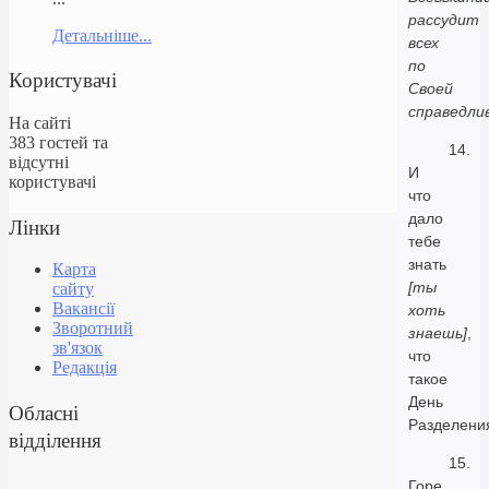
рассудит
Детальніше...
всех
по
Користувачі
Своей
справедли
На сайті
383 гостей та
14.
відсутні
И
користувачі
что
дало
Лінки
тебе
знать
Карта
[ты
сайту
Вакансії
хоть
Зворотний
знаешь]
,
зв'язок
что
Редакція
такое
День
Обласні
Разделени
відділення
15.
Горе