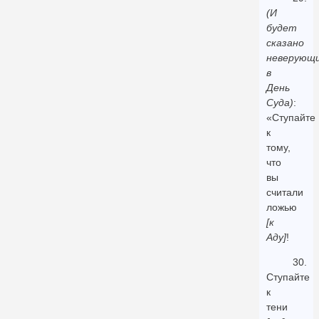
(И
будет
сказано
неверующ
в
День
Суда)
:
«Ступайте
к
тому,
что
вы
считали
ложью
[к
Аду]
!
30.
Ступайте
к
тени