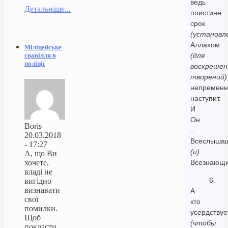
ведь
Детальніше...
поистине
срок
(установл
Аллахом
Міліцейське
свавілля в
(для
поліції
воскрешен
творений)
непременн
наступит.
И
Он
Boris
–
20.03.2018
Всеслыша
- 17:27
(и)
А, що Ви
хочете,
Всезнающи
владі не
6.
вигідно
визнавати
А
свої
кто
помилки.
усердствуе
Щоб
(чтобы
покласти