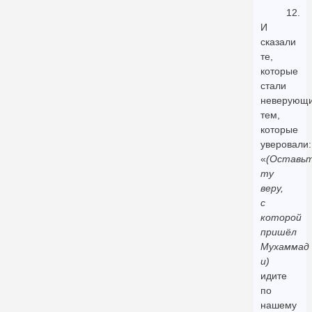
12.
И
сказали
те,
которые
стали
неверующи
тем,
которые
уверовали:
«
(Оставь
ту
веру,
с
которой
пришёл
Мухаммад
и)
идите
по
нашему