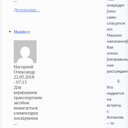
...
опередят
Детальніше...
[что
сами
спасутся
от
Маніфест
Нашего
наказания]
Как
плохо
[неправиль
они
Нагорний
рассуждаю
Олександр
22.05.2018
5.
- 07:13
Для
Кто
кермування
надеется
транспортним
на
засобом
встречу
вимагається
с
елементарне
Аллахом,
посвідчення
...
– то