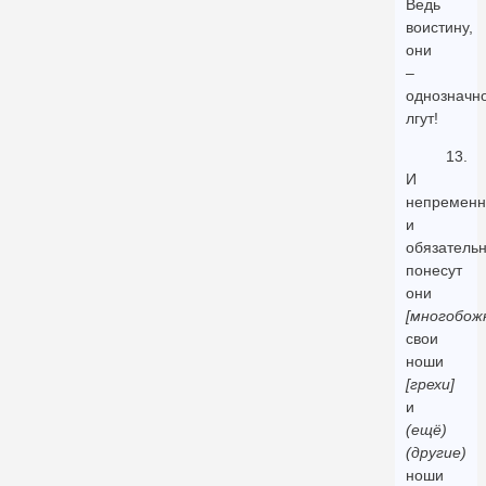
Ведь
воистину,
они
–
однозначно
лгут!
13.
И
непременн
и
обязатель
понесут
они
[многобож
свои
ноши
[грехи]
и
(ещё)
(другие)
ноши