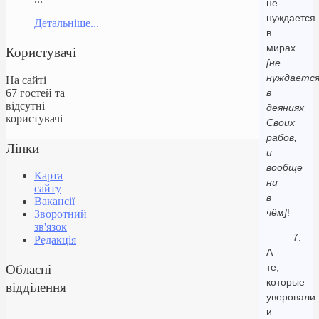
не
нуждается
Детальніше...
в
мирах
Користувачі
[не
нуждаетс
На сайті
67 гостей та
в
відсутні
деяниях
користувачі
Своих
рабов,
Лінки
и
вообще
Карта
ни
сайту
в
Вакансії
чём]
!
Зворотний
зв'язок
7.
Редакція
А
Обласні
те,
которые
відділення
уверовали
и