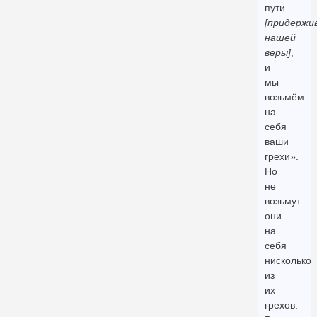
пути
[придержи
нашей
веры]
,
и
мы
возьмём
на
себя
ваши
грехи».
Но
не
возьмут
они
на
себя
нисколько
из
их
грехов.