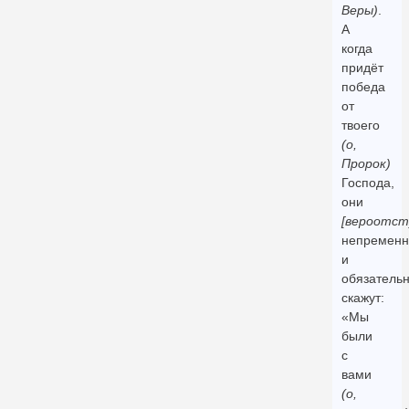
Веры)
.
А
когда
придёт
победа
от
твоего
(о,
Пророк)
Господа,
они
[вероотст
непременн
и
обязатель
скажут:
«Мы
были
с
вами
(о,