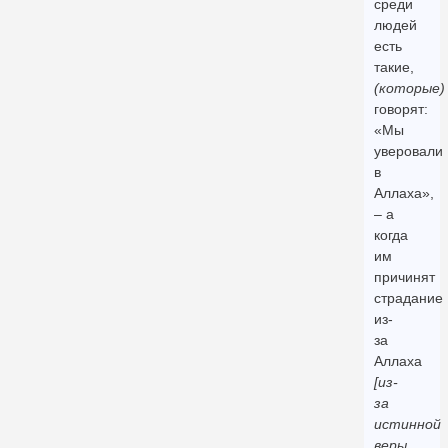
среди
людей
есть
такие,
(которые)
говорят:
«Мы
уверовали
в
Аллаха»,
– а
когда
им
причинят
страдание
из-
за
Аллаха
[из-
за
истинной
веры