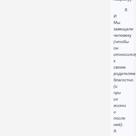
8.
И
Мы
завещали
человеку
(чтобы
он
относился
к
своим
родителям
благостно
(и
при
их
жизни
и
после
неё)
.
А