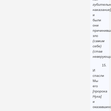
губительн
наказание]
и
были
они
причинивш
зло
(самим
себе)
(став
неверующ
15.
И
спасли
Мы
его
[пророка
Нуха]
и
оказавших