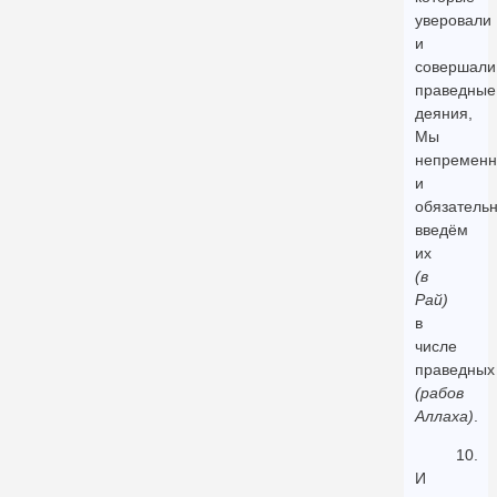
уверовали
и
совершали
праведные
деяния,
Мы
непременн
и
обязатель
введём
их
(в
Рай)
в
числе
праведных
(рабов
Аллаха)
.
10.
И