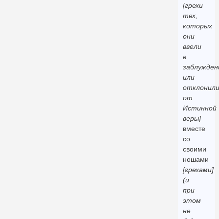
[грехи
тех,
которых
они
ввели
в
заблужден
или
отклонил
от
Истинной
веры]
вместе
со
своими
ношами
[грехами]
(и
при
этом
не