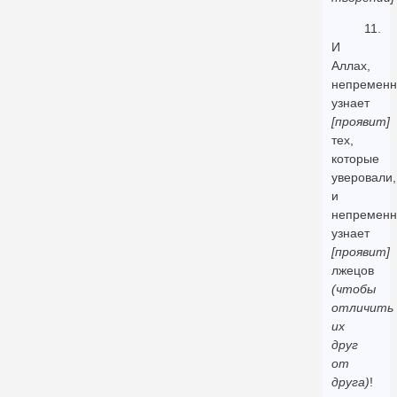
11.
И
Аллах,
непременн
узнает
[проявит]
тех,
которые
уверовали,
и
непременн
узнает
[проявит]
лжецов
(чтобы
отличить
их
друг
от
друга)
!