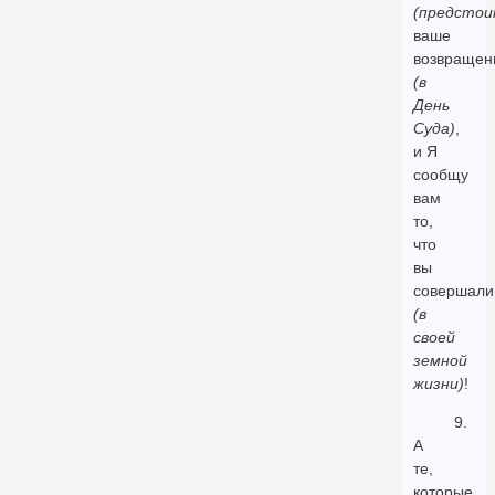
(предстои
ваше
возвращен
(в
День
Суда)
,
и Я
сообщу
вам
то,
что
вы
совершали
(в
своей
земной
жизни)
!
9.
А
те,
которые