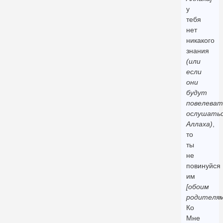
у
тебя
нет
никакого
знания
(или
если
они
будут
повелеват
ослушать
Аллаха)
,
то
ты
не
повинуйся
им
[обоим
родителям
Ко
Мне