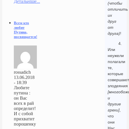
Детальніше...
(чтобы
отличить
их
друг
Всем кто
от
любит
Путина,
друга)
!
посвящается!
4.
Или
неужели
полагали
те,
rossadich
которые
13.06.2018
совершают
- 18:39
злодеяния
Любите
[многобож
путина :
и
он Вас
всех в рай
другие
определит!
грехи]
,
И с собой
что
прихватит
они
порошенку
Нас