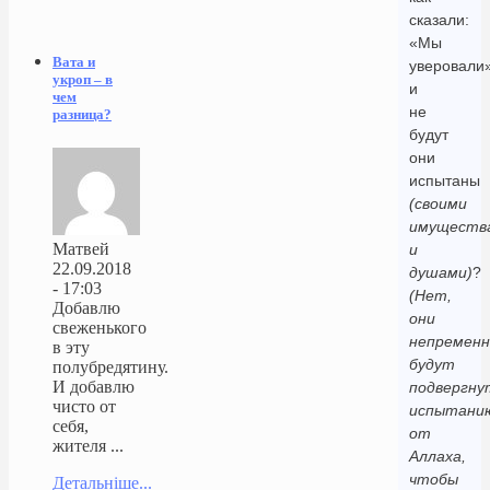
сказали:
«Мы
Вата и
уверовали»
укроп – в
и
чем
не
разница?
будут
они
испытаны
(своими
имуществ
Матвей
и
22.09.2018
душами)
?
- 17:03
(Нет,
Добавлю
они
свеженького
непременн
в эту
будут
полубредятину.
И добавлю
подвергн
чисто от
испытани
себя,
от
жителя ...
Аллаха,
чтобы
Детальніше...