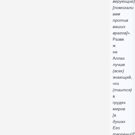
верующие)
[помогали
вам
против
ваших
врагов]
».
Разве
ж
не
Аллах
лучше
(всех)
знающий,
что
(таится)
в
грудях
миров
[в
душах
Его
творений]