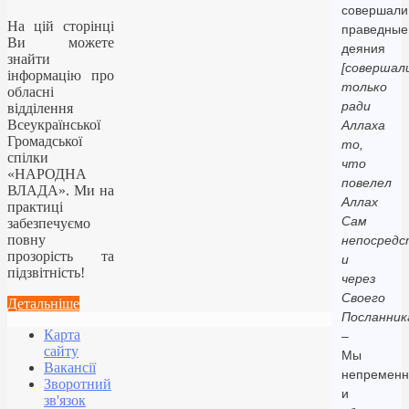
совершали
На цій сторінці
праведные
Ви можете
деяния
знайти
[совершал
інформацію про
только
обласні
ради
відділення
Всеукраїнської
Аллаха
Громадської
то,
спілки
что
«НАРОДНА
повелел
ВЛАДА». Ми на
Аллах
практиці
Сам
забезпечуємо
повну
непосредс
прозорість та
и
підзвітність!
через
Своего
Детальніше
Посланник
Карта
–
сайту
Мы
Вакансії
непременн
Зворотний
и
зв'язок