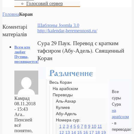
Голосовий сервер
Головна
Коран
Коментарі
Шаблоны Joomla 3.0
http://kalendar-beremennosti.ru/
матеріалів
Сура 29 Паук. Перевод с кратким
Всем кто
тафсиром (Абу-Адель). Священный
любит
Коран
Путина,
посвящается!
Весь Коран
На арабском
Все
Переводы
суры
Камрад
Аль-Азхар
08.11.2018
Сура
Кулиев
- 15:43
на
Абу-Адель
Ага..
арабском
Пенсией
Номера сур:
- в
всё
1
2
3
4
5
6
7
8
9
10
11
переводах:
понятно,
12
13
14
15
16
17
18
19