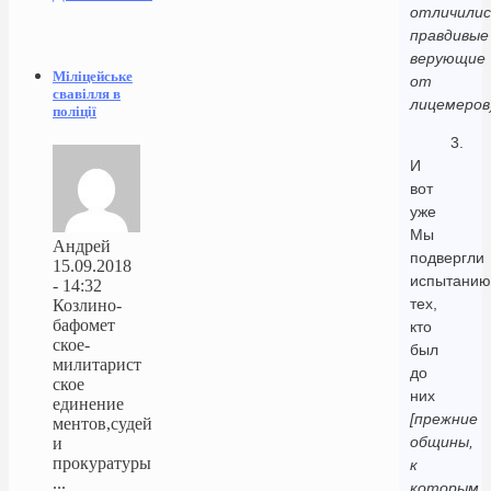
отличилис
правдивые
верующие
Міліцейське
от
свавілля в
лицемеров
поліції
3.
И
вот
уже
Мы
Андрей
подвергли
15.09.2018
испытанию
- 14:32
тех,
Козлино-
бафомет
кто
ское-
был
милитарист
до
ское
них
единение
[прежние
ментов,судей
общины,
и
прокуратуры
к
...
которым