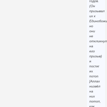
годов.
(Он
призывал
их к
Единобожи
но
они
не
откликнул
на
его
призыв)
и
постиг
их
потоп
[Аллах
низвёл
на
них
потоп,
как