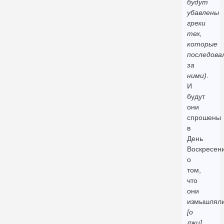
будут
убавлены
грехи
тех,
которые
последова
за
ними)
.
И
будут
они
спрошены
в
День
Воскресен
о
том,
что
они
измышлял
[о
лжи]
.