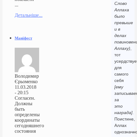
Слово
...
Аллаха
Детальніше...
было
превыше
и в
делах
Маніфест
повиновен
Аллаху)
,
тот
усердствуе
для
самого
Володимир
себя
Єрьоменко
11.03.2018
[ему
- 20:15
записывае
Согласен.
за
Должны
это
быть
награда]
.
определены
Поистине,
координаты
сегодняшнего
Аллах
состояния
однозначно
...