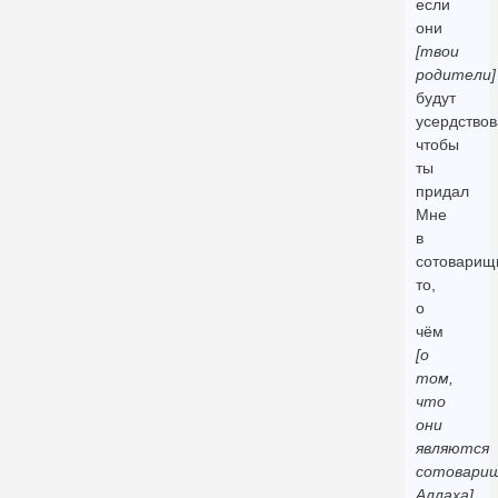
если
они
[твои
родители]
будут
усердствов
чтобы
ты
придал
Мне
в
сотоварищ
то,
о
чём
[о
том,
что
они
являются
сотовари
Аллаха]