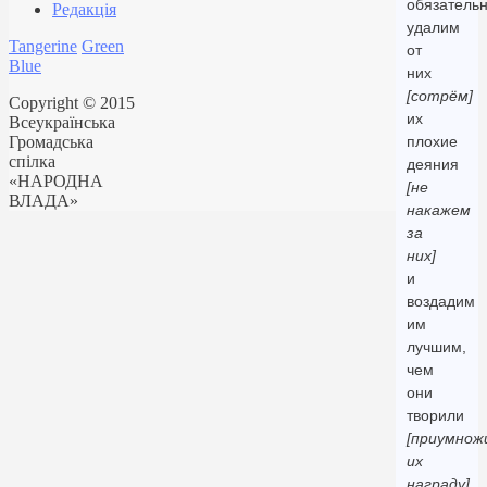
обязатель
Редакція
удалим
Tangerine
Green
от
Blue
них
[сотрём]
Copyright © 2015
их
Всеукраїнська
Громадська
плохие
спілка
деяния
«НАРОДНА
[не
ВЛАДА»
накажем
за
них]
и
воздадим
им
лучшим,
чем
они
творили
[приумнож
их
награду]
.