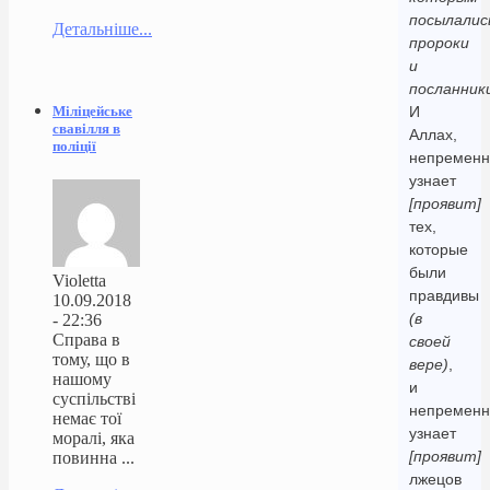
посылалис
Детальніше...
пророки
и
посланник
Міліцейське
И
свавілля в
Аллах,
поліції
непременн
узнает
[проявит]
тех,
которые
были
Violetta
правдивы
10.09.2018
(в
- 22:36
Справа в
своей
тому, що в
вере)
,
нашому
и
суспільстві
непременн
немає тої
узнает
моралі, яка
[проявит]
повинна ...
лжецов