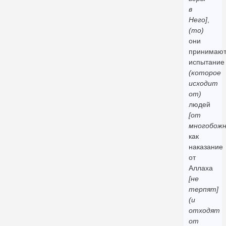
в
Него]
,
(то)
они
принимаю
испытание
(которое
исходит
от)
людей
[от
многобожн
как
наказание
от
Аллаха
[не
терпят]
(и
отходят
от