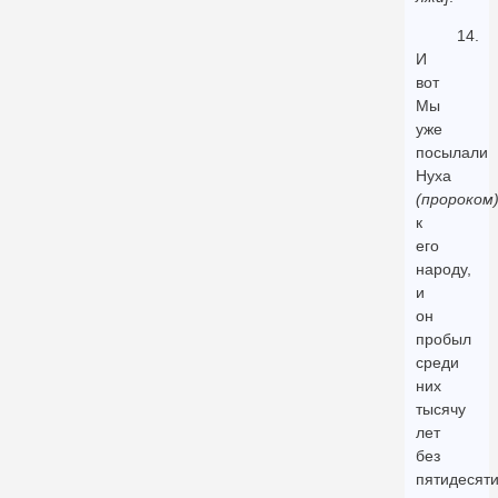
14.
И
вот
Мы
уже
посылали
Нуха
(пророком
к
его
народу,
и
он
пробыл
среди
них
тысячу
лет
без
пятидесят