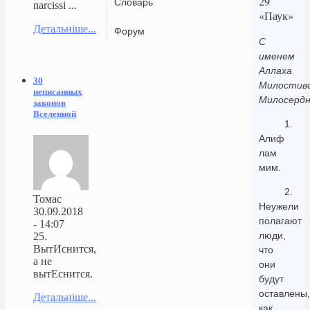
29
Словарь
narcissi ...
«Паук»
Детальніше...
Форум
С
именем
Аллаха
30
Милостиво
неписанных
Милосердн
законов
Вселенной
1.
Алиф
лам
мим.
2.
Томас
Неужели
30.09.2018
полагают
- 14:07
люди,
25.
ВытИснится,
что
а не
они
вытЕснится.
будут
оставлены,
Детальніше...
как