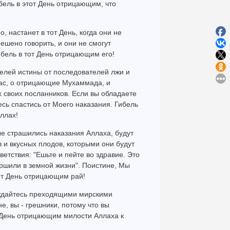
ель в этот День отрицающим, что
о, настанет в тот День, когда они не
решено говорить, и они не смогут
ибель в тот День отрицающим его!
телей истины от последователей лжи и
вас, о отрицающие Мухаммада, и
 своих посланников. Если вы обладаете
есь спастись от Моего наказания. Гибель
ллах!
ые страшились наказания Аллаха, будут
 и вкусных плодов, которыми они будут
ветствия: "Ешьте и пейте во здравие. Это
ершили в земной жизни". Поистине, Мы
от День отрицающим рай!
аждайтесь преходящими мирскими
не, вы - грешники, потому что вы
 День отрицающим милости Аллаха к