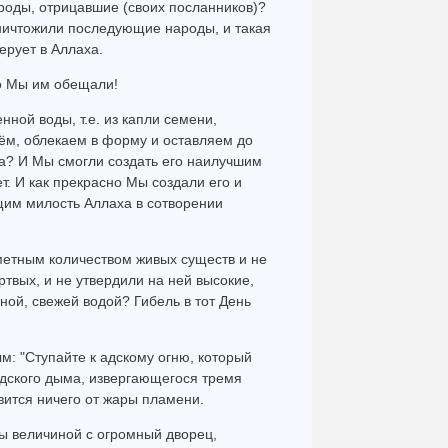
роды, отрицавшие (своих посланников)?
ничтожили последующие народы, и такая
верует в Аллаха.
то Мы им обещали!
нной воды, т.е. из капли семени,
аём, облекаем в форму и оставляем до
а? И Мы смогли создать его наилучшим
ет. И как прекрасно Мы создали его и
ющим милость Аллаха в сотворении
метным количеством живых существ и не
твых, и не утвердили на ней высокие,
ной, свежей водой? Гибель в тот День
м: "Ступайте к адскому огню, который
адского дыма, извергающегося тремя
авится ничего от жары пламени.
ры величиной с огромный дворец,