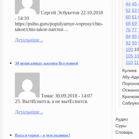
44
45
52
53
Сергей Эсбукетов
22.10.2018
60
61
- 14:10
68
69
https://psiho.guru/populyarnye-voprosy/chto-
takoe/chto-takoe-narcissi ...
76
77
84
85
Детальніше...
92
93
100
1
105
1
110
11
30 неписанных законов Вселенной
Кулиев
Абу-Аде
Порохо
Османо
Томас
30.09.2018 - 14:07
Крачков
25. ВытИснится, а не вытЕснится.
Саблуко
Детальніше...
Аудио
Суры
Словарь
Вата и укроп – в чем разница?