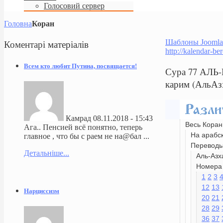
Голосовий сервер
Головна
Коран
Коментарі
матеріалів
Шаблоны Joomla
http://kalendar-be
Всем кто любит Путина, посвящается!
Сура 77 АЛЬ
карим (АльАз
Камрад
08.11.2018 - 15:43
Весь Коран
Ага.. Пенсией всё понятно, теперь
На арабс
главное , что бы с раем не на@бал ...
Перевод
Детальніше...
Аль-Азх
Номера 
1
2
3
12
13
Нарциссизм
20
21
28
29
36
37