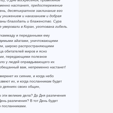
и), о Дне воскресения, приведение
еменно настанет, предостережение
ень, десятикратное заклинание его
 унижением и наказанием и добрая
аны благодать и блаженство. Сура
уверовали в Коран, уготована гибель.
Мухаммаду и переданными ему
бедимыми айатами, уничтожающими
ами, широко распространяющими
ца обитателей миров и ясно
ами, передающими полезное
ыло у людей оправдывающего их
 обещанный вам, непременно настанет!
меркнет их сияние, и когда небо
азвеют их, и когда посланникам будет
 о деяниях своих общин,
ы эти великие дела? До Дня различения
День различения? В тот День будет
о посланниками.