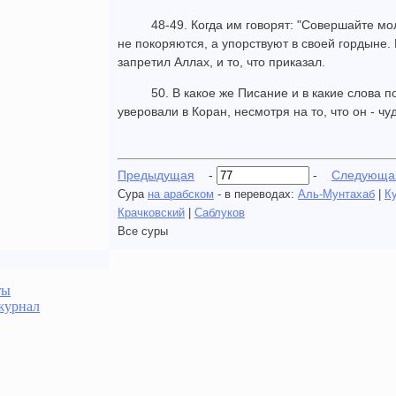
48-49. Когда им говорят: "Совершайте мо
не покоряются, а упорствуют в своей гордыне.
запретил Аллах, и то, что приказал.
50. В какое же Писание и в какие слова п
уверовали в Коран, несмотря на то, что он - ч
Предыдущая
-
-
Следующа
Сура
на арабском
- в переводах:
Аль-Мунтахаб
|
К
Крачковский
|
Саблуков
Все суры
ты
журнал