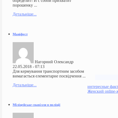
определит! И с собой прихватит
порошенку ...
Детальніше...
Маніфест
Нагорний Олександр
22.05.2018 - 07:13
Для кермування транспортним засобом
вимагається елементарне посвідчення ...
Детальніше...
интересные фак
Женский online-
Міліцейське свавілля в поліції