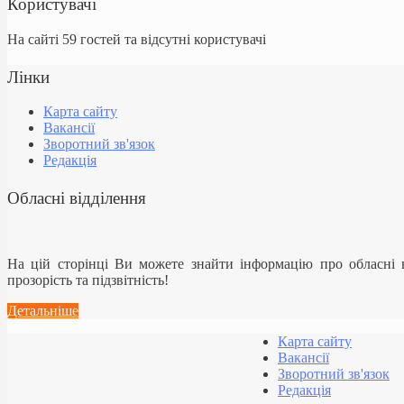
Користувачі
На сайті 59 гостей та відсутні користувачі
Лінки
Карта сайту
Вакансії
Зворотний зв'язок
Редакція
Обласні відділення
На цій сторінці Ви можете знайти інформацію про обласні
прозорість та підзвітність!
Детальніше
Карта сайту
Вакансії
Зворотний зв'язок
Редакція