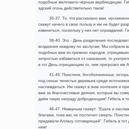
подобные желтовато-чёрным верблюдицам. Гиб
адский огонь действительно таков!
35-37. То, что рассказано вам, несомненн
скажут ничего в свою пользу и им не будет раз
извиниться, поскольку у них нет оправданий. Г
38-40. Это - День разделения последова
воздаяния каждому по заслугам. Мы собрали 
подобных вам из прежних народов, отрицавших
хитростью избавиться от наказания, то ухитрит
в тот День отрицающим то, чем пригрозил им А
41-45. Поистине, богобоязненные, котор
под сенью тенистых деревьев среди источников
наслаждаться. Им скажут в знак почтения и при
вам за благочестивые деяния, которые вы сов
даём такую награду добродеющим! Гибель в т
46-47. Неверным скажут: "Ешьте и насл
благами, пока вас не постигнет смерть. Поисти
придавали Аллаху сотоварищей". Гибель в тот
ним!