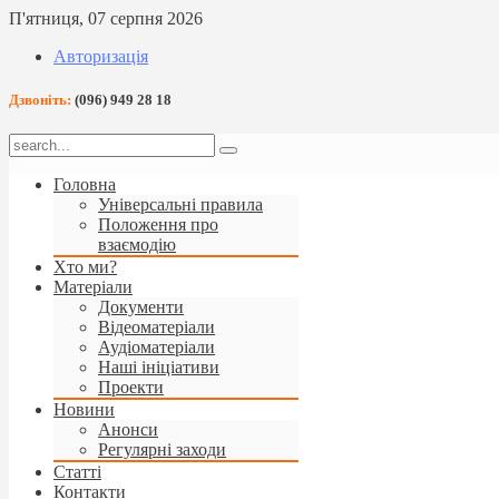
П'ятниця, 07 серпня 2026
Авторизація
Дзвоніть:
(096) 949 28 18
Головна
Універсальні правила
Положення про
взаємодію
Хто ми?
Матеріали
Документи
Відеоматеріали
Аудіоматеріали
Наші ініціативи
Проекти
Новини
Анонси
Регулярні заходи
Статті
Контакти