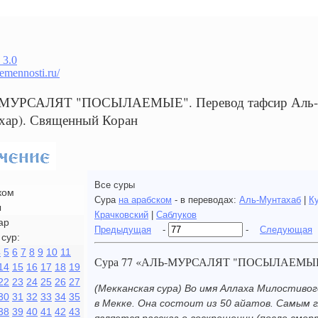
 3.0
remennosti.ru/
-МУРСАЛЯТ "ПОСЫЛАЕМЫЕ". Перевод тафсир Аль-мун
хар). Священный Коран
Все суры
ком
Сура
на арабском
- в переводах:
Аль-Мунтахаб
|
К
ы
Крачковский
|
Саблуков
ар
Предыдущая
-
-
Следующая
сур:
4
5
6
7
8
9
10
11
Сура 77 «АЛЬ-МУРСАЛЯТ "ПОСЫЛАЕМЫ
14
15
16
17
18
19
22
23
24
25
26
27
(Мекканская сура) Во имя Аллаха Милостивог
30
31
32
33
34
35
в Мекке. Она состоит из 50 айатов. Самым 
38
39
40
41
42
43