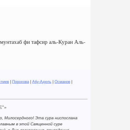
тахаб фи тафсир аль-Куран Аль-
улиев
|
Порохова
|
Абу-Адель
|
Османов
|
Е"»
о, Милосердного! Эта сура ниспослана
главным в этой Священной суре