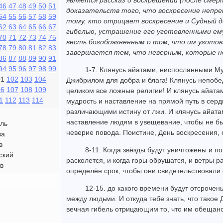
является рассказ о воскрешении (после смерт
46
47
48
49
50
51
доказательств того, что воскресение непр
54
55
56
57
58
59
тому, кто отрицает воскресение и Судный д
62
63
64
65
66
67
гибелью, устрашение его уготовленными ему
70
71
72
73
74
75
весть богобоязненным о том, что им уготов
78
79
80
81
82
83
завершается тем, что неверным, которые не 
86
87
88
89
90
91
94
95
96
97
98
99
1-7. Клянусь айатами, ниспосланными 
01
102
103
104
Джибрилом для добра и блага! Клянусь непо
06
107
108
109
целиком все ложные религии! И клянусь айат
1
112
113
114
мудрость и наставление на прямой путь в серд
различающими истину от лжи. И клянусь айат
наставление людям в увещевание, чтобы не б
ль
неверие повода. Поистине, День воскресения,
ва
в
8-11. Когда звёзды будут уничтожены и по
ский
расколется, и когда горы обрушатся, и ветры р
в
определён срок, чтобы они свидетельствовали
12-15. до какого времени будут отсрочен
между людьми. И откуда тебе знать, что такое 
вечная гибель отрицающим то, что им обещан