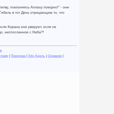
литву, поклоняясь Аллаху покорно!" - они
 Гибель в тот День отрицающим то, что
осле Корана они уверуют, если не
удо, ниспосланное с Неба?!
я
улиев
|
Порохова
|
Абу-Адель
|
Османов
|