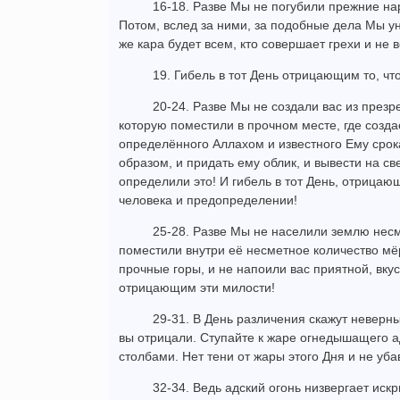
16-18. Разве Мы не погубили прежние на
Потом, вслед за ними, за подобные дела Мы у
же кара будет всем, кто совершает грехи и не 
19. Гибель в тот День отрицающим то, ч
20-24. Разве Мы не создали вас из презре
которую поместили в прочном месте, где созд
определённого Аллахом и известного Ему срок
образом, и придать ему облик, и вывести на св
определили это! И гибель в тот День, отрица
человека и предопределении!
25-28. Разве Мы не населили землю нес
поместили внутри её несметное количество мёр
прочные горы, и не напоили вас приятной, вкус
отрицающим эти милости!
29-31. В День различения скажут неверны
вы отрицали. Ступайте к жаре огнедышащего 
столбами. Нет тени от жары этого Дня и не уб
32-34. Ведь адский огонь низвергает иск