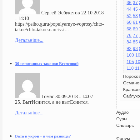
36
37
44
45
Сергей Эсбукетов
22.10.2018
52
53
- 14:10
60
61
https://psiho.guru/populyarnye-voprosy/chto-
68
69
takoe/chto-takoe-narcissi ...
76
77
Детальніше...
84
85
92
93
100
1
105
1
30 неписанных законов Вселенной
110
11
Порохо
Османо
Крачков
Саблуко
Томас
30.09.2018 - 14:07
25. ВытИснится, а не вытЕснится.
Аудио
Детальніше...
Суры
Словарь
Вата и укроп – в чем разница?
Форум