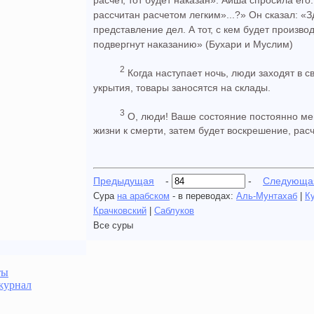
рассчитан расчетом легким»...?» Он сказал: «З
представление дел. А тот, с кем будет произво
подвергнут наказанию» (Бухари и Муслим)
2
Когда наступает ночь, люди заходят в 
укрытия, товары заносятся на склады.
3
О, люди! Ваше состояние постоянно меня
жизни к смерти, затем будет воскрешение, расч
Предыдущая
-
-
Следующа
Сура
на арабском
- в переводах:
Аль-Мунтахаб
|
К
Крачковский
|
Саблуков
Все суры
ты
журнал