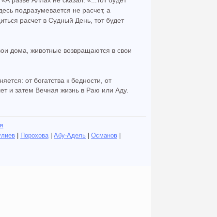
десь подразумевается не расчет, а
диться расчет в Судный День, тот будет
свои дома, животные возвращаются в свои
ется: от богатства к бедности, от
ет и затем Вечная жизнь в Раю или Аду.
я
улиев
|
Порохова
|
Абу-Адель
|
Османов
|