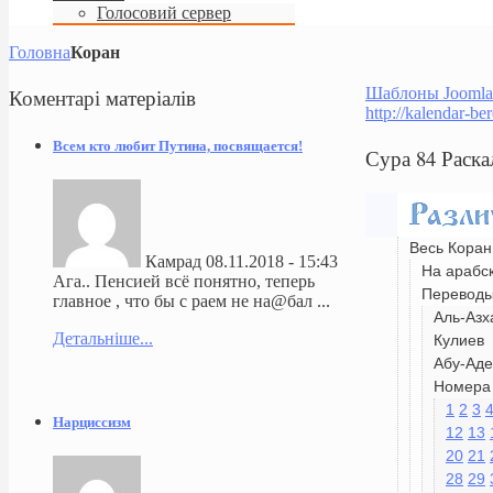
Голосовий сервер
Головна
Коран
Коментарі
матеріалів
Шаблоны Joomla
http://kalendar-be
Всем кто любит Путина, посвящается!
Сура 84 Раск
Весь Коран
Камрад
08.11.2018 - 15:43
На арабс
Ага.. Пенсией всё понятно, теперь
Перевод
главное , что бы с раем не на@бал ...
Аль-Азх
Детальніше...
Кулиев
Абу-Аде
Номера 
1
2
3
Нарциссизм
12
13
20
21
28
29