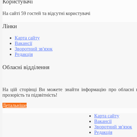
Користувачі
На сайті 59 гостей та відсутні користувачі
Лінки
Карта сайту
Вакансії
Зворотний зв'язок
Редакція
Обласні відділення
На цій сторінці Ви можете знайти інформацію про обласні
прозорість та підзвітність!
Детальніше
Карта сайту
Вакансії
Зворотний зв'язок
Редакція