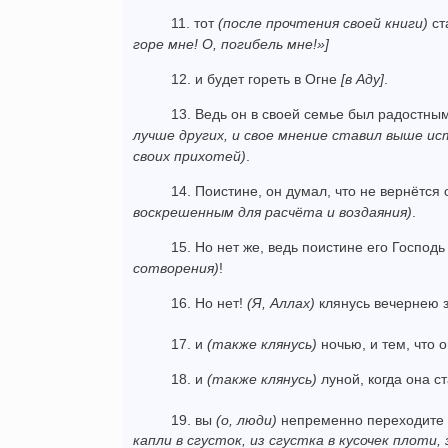
11. тот
(после прочтения своей книги)
ст
горе мне! О, погибель мне!»]
12. и будет гореть в Огне
[в Аду]
.
13. Ведь он в своей семье был радостны
лучше других, и свое мнение ставил выше ис
своих прихотей)
.
14. Поистине, он думал, что не вернётся
воскрешенным для расчёта и воздаяния)
.
15. Но нет же, ведь поистине его Господь
сотворения)
!
16. Но нет!
(Я, Аллах)
клянусь вечернею 
17. и
(также клянусь)
ночью, и тем, что 
18. и
(также клянусь)
луной, когда она с
19. вы
(о, люди)
непременно переходите и
капли в сгусток, из сгустка в кусочек плоти,