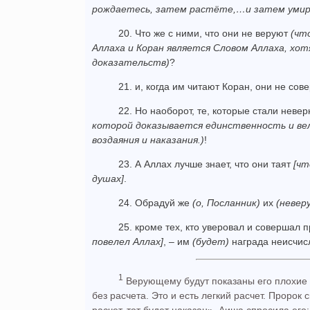
рождаетесь, затем растёте,…и затем умир
20. Что же с ними, что они не веруют
(чт
Аллаха и Коран является Словом Аллаха, хот
доказательств)
?
21. и, когда им читают Коран, они не со
22. Но наоборот, те, которые стали нев
которой доказывается единственность и вел
воздаяния и наказания.)
!
23. А Аллах лучше знает, что они таят
[чт
душах]
.
24. Обрадуй же
(о, Посланник)
их
(невер
25. кроме тех, кто уверовал и совершал
повелел Аллах]
, – им
(будет)
награда неисчи
1
Верующему будут показаны его плохие 
без расчета. Это и есть легкий расчет. Пророк
расчет, тот будет наказан». Аиша спросила его: 