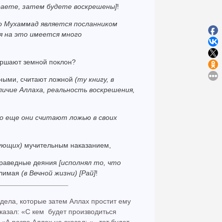
аете, затем будете воскрешены]
!
о Мухаммад является посланником
я на это имеется много
вершают земной поклон?
ерными, считают ложной
(ту книгу, в
ичие Аллаха, реальность воскрешения,
о еще они считают ложью в своих
ующих)
мучительным наказанием,
 праведные деяния
[исполнял то, что
слимая
(в Вечной жизни)
[Рай]
!
дела, которые затем Аллах простит ему
 сказал: «С кем будет производиться
«А разве Аллах не сказал: «...тот будет