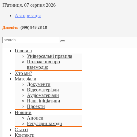
П'ятниця, 07 серпня 2026
Авторизація
Дзвоніть:
(096) 949 28 18
Головна
Універсальні правила
Положення про
взаємодію
Хто ми?
Матеріали
Документи
Відеоматеріали
Аудіоматеріали
Наші ініціативи
Проекти
Новини
Анонси
Регулярні заходи
Статті
Контакти