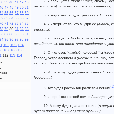
2. и повинуется
[подчинится]
своему Гос
38
39
40
41
42
43
расколоться)
, и исполнит свою обязанность,
46
47
48
49
50
51
54
55
56
57
58
59
3. и когда земля будет растянута
[станет
62
63
64
65
66
67
70
71
72
73
74
75
4. и извергнет то, что внутри её
[людей, 
78
79
80
81
82
83
умерших)
,
86
87
88
89
90
91
5. и повинуется
[подчинится]
своему Гос
94
95
96
97
98
99
освободиться от того, что находится внутр
01
102
103
104
06
107
108
109
6. О, человек
[каждый человек]
! Ты
(свои
1
112
113
114
Господу устремлением и
(несомненно, ты)
вст
ва
за твои деяния по Своей щедрости или спра
в
7. И тот, кому будет дана его книга
(с зап
ский
[верующий]
,
в
(1
8. тот будет рассчитан расчётом легким
9. и вернётся к своей семье
(которая уж
10. А кому будет дана его книга
(в левую 
будет прикована к шее)
[неверующий]
,