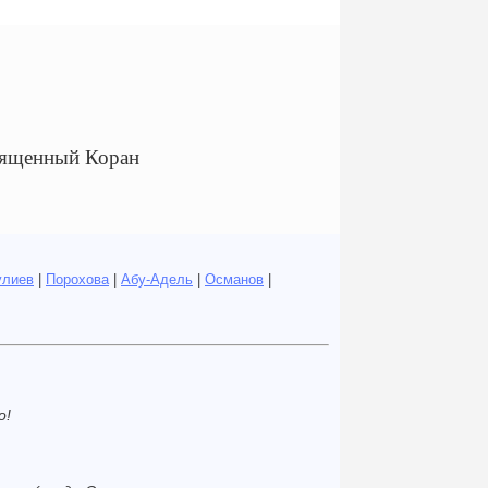
Священный Коран
улиев
|
Порохова
|
Абу-Адель
|
Османов
|
о!