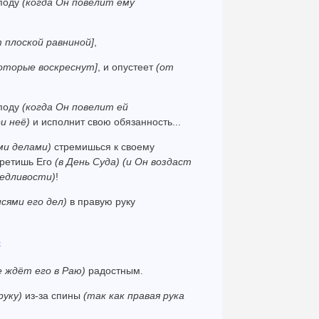
поду
(когда Он повелит ему
 плоской равниной]
,
которые воскреснут]
, и опустеет
(от
поду
(когда Он повелит ей
и неё)
и исполнит свою обязанность...
ми делами)
стремишься к своему
ретишь Его
(в День Суда)
(и Он воздаст
ведливости)
!
исями его дел)
в правую руку
)
е ждёт его в Раю)
радостным.
руку)
из-за спины
(так как правая рука