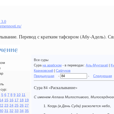
 3.0
remennosti.ru/
алывание. Перевод с кратким тафсиром (Абу-Адель). 
Все суры
ком
Сура
на арабском
- в переводах:
Аль-Мунтахаб
|
К
ы
Крачковский
|
Саблуков
ар
Предыдущая
-
-
Следующая
ль
Сура 84 «Раскалывание»
сур:
4
5
6
7
8
9
10
11
С именем Аллаха Милостивого, Милосердног
14
15
16
17
18
19
22
23
24
25
26
27
1. Когда
(в День Суда)
расколется небо,
30
31
32
33
34
35