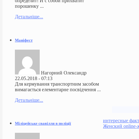
определит! И с собой прихватит
порошенку ...
Детальніше...
Маніфест
Нагорний Олександр
22.05.2018 - 07:13
Для кермування транспортним засобом
вимагається елементарне посвідчення ...
Детальніше...
интересные фак
Міліцейське свавілля в поліції
Женский online-