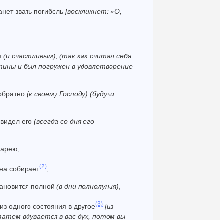
анет звать погибель
[воскликнет: «О,
м
(и счастливым)
,
(так как считал себя
тины и был погружен в удовлетворение
 обратно
(к своему Господу)
(будучи
 видел его
(всегда со дня его
зарею,
(2)
она собирает
,
тановится полной
(в дни полнолуния)
,
(3)
з одного состояния в другое
[из
 затем вдувается в вас дух, потом вы