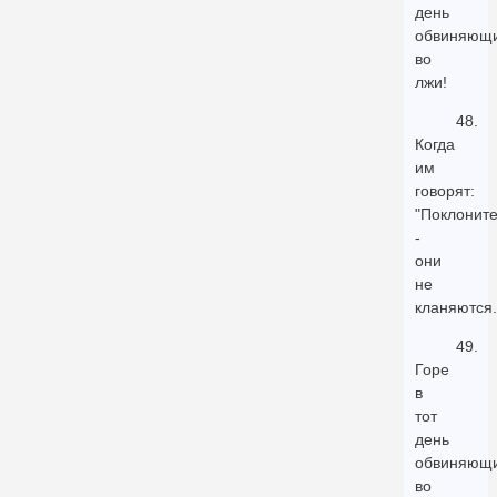
день
обвиняющ
во
лжи!
48.
Когда
им
говорят:
"Поклоните
-
они
не
кланяются.
49.
Горе
в
тот
день
обвиняющ
во