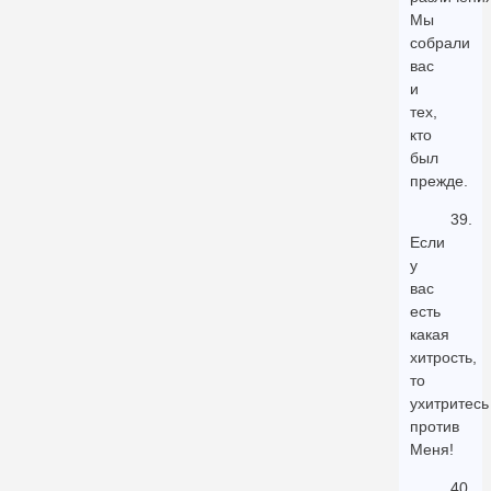
Мы
собрали
вас
и
тех,
кто
был
прежде.
39.
Если
у
вас
есть
какая
хитрость,
то
ухитритесь
против
Меня!
40.