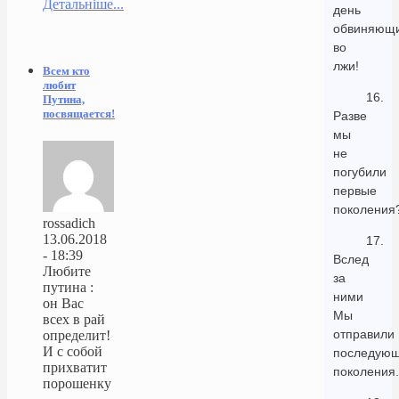
Детальніше...
день
обвиняющ
во
лжи!
Всем кто
любит
16.
Путина,
посвящается!
Разве
мы
не
погубили
первые
поколения
rossadich
13.06.2018
17.
- 18:39
Вслед
Любите
за
путина :
ними
он Вас
Мы
всех в рай
отправили
определит!
И с собой
последую
прихватит
поколения.
порошенку