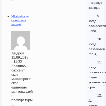
погаснут
звезды,
9.
Міліцейське
свавілля в
когда
поліції
расколется
небо,
10.
когда
развеются
Андрей
горы,
15.09.2018
- 14:32
11.
Козлино-
когда
бафомет
посланник
ское-
будет
милитарист
установле
ское
единение
срок.
ментов,судей
12.
и
прокуратуры
До
...
какого