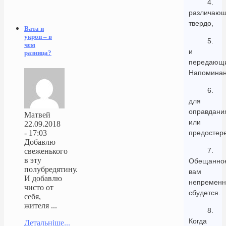
4.
различаю
твердо,
Вата и
укроп – в
5.
чем
и
разница?
передающ
Напомина
6.
для
оправдани
Матвей
или
22.09.2018
предостер
- 17:03
Добавлю
7.
свеженького
в эту
Обещанно
полубредятину.
вам
И добавлю
непременн
чисто от
сбудется.
себя,
жителя ...
8.
Когда
Детальніше...