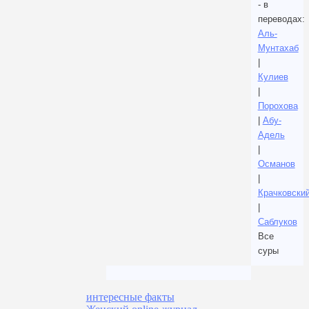
- в
переводах:
Аль-
Мунтахаб
|
Кулиев
|
Порохова
|
Абу-
Адель
|
Османов
|
Крачковски
|
Саблуков
Все
суры
интересные факты