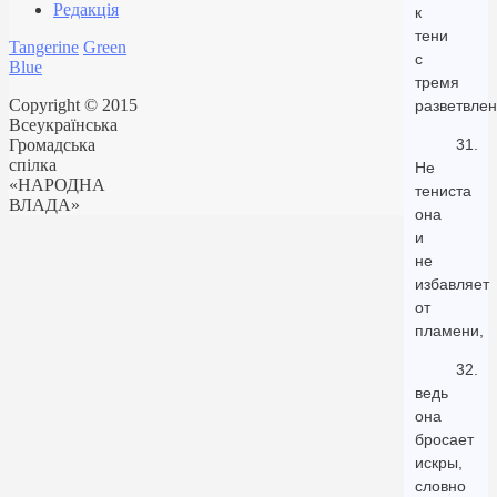
Редакція
к
тени
Tangerine
Green
с
Blue
тремя
Copyright © 2015
разветвле
Всеукраїнська
Громадська
31.
спілка
Не
«НАРОДНА
тениста
ВЛАДА»
она
и
не
избавляет
от
пламени,
32.
ведь
она
бросает
искры,
словно