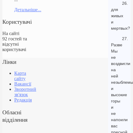
26.
Детальніше...
для
живых
Користувачі
и
мертвых?
На сайті
92 гостей та
27.
відсутні
Разве
користувачі
Мы
не
Лінки
воздвигли
на
Карта
ней
сайту
незыблем
Вакансії
и
Зворотний
зв'язок
высокие
Редакція
горы
и
Обласні
не
відділення
напоили
вас
пресной