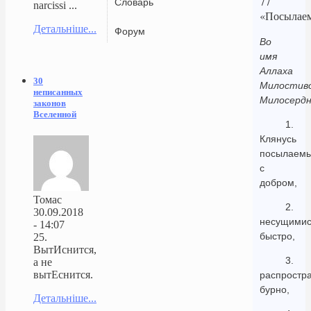
77
Словарь
narcissi ...
«Посылае
Детальніше...
Форум
Во
имя
Аллаха
30
Милостиво
неписанных
Милосердн
законов
Вселенной
1.
Клянусь
посылаем
с
добром,
Томас
2.
30.09.2018
несущими
- 14:07
быстро,
25.
ВытИснится,
3.
а не
вытЕснится.
распрост
бурно,
Детальніше...