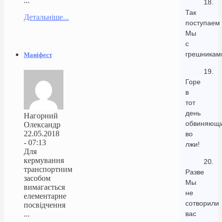
...
18.
Так
Детальніше...
поступаем
Мы
с
грешникам
Маніфест
19.
Горе
в
тот
день
Нагорний
обвиняющ
Олександр
22.05.2018
во
- 07:13
лжи!
Для
кермування
20.
транспортним
Разве
засобом
Мы
вимагається
не
елементарне
сотворили
посвідчення
...
вас