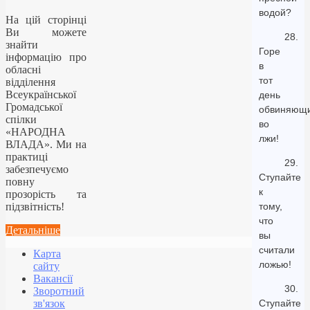
водой?
На цій сторінці
Ви можете
28.
знайти
Горе
інформацію про
в
обласні
тот
відділення
Всеукраїнської
день
Громадської
обвиняющ
спілки
во
«НАРОДНА
лжи!
ВЛАДА». Ми на
практиці
29.
забезпечуємо
Ступайте
повну
к
прозорість та
підзвітність!
тому,
что
Детальніше
вы
считали
Карта
ложью!
сайту
Вакансії
30.
Зворотний
зв'язок
Ступайте