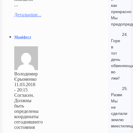
...
как
прекрасно
Детальніше...
Мы
предопред
24.
Маніфест
Горе
в
тот
день
обвиняющ
во
Володимир
лжи!
Єрьоменко
11.03.2018
25.
- 20:15
Разве
Согласен.
Должны
Мы
быть
не
определены
сделали
координаты
землю
сегодняшнего
вместили
состояния
...