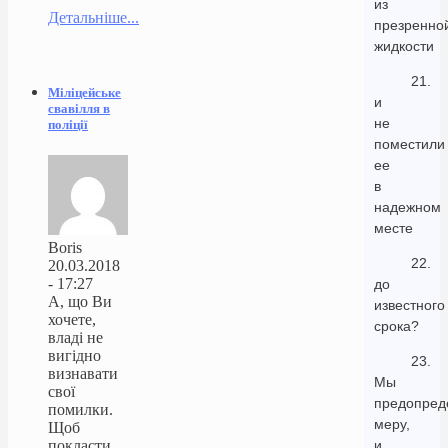
из
Детальніше...
презренно
жидкости
21.
Міліцейське
и
свавілля в
не
поліції
поместили
ее
в
надежном
месте
Boris
22.
20.03.2018
- 17:27
до
А, що Ви
известного
хочете,
срока?
владі не
вигідно
23.
визнавати
Мы
свої
предопред
помилки.
меру,
Щоб
покласти
и