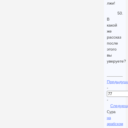
лжи!
50.
В
какой
же
рассказ
после
этого
вы
уверуете?
Предыдущ
-
-
Следующ
Сура
на
арабском