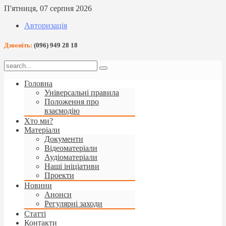
П'ятниця, 07 серпня 2026
Авторизація
Дзвоніть:
(096) 949 28 18
Головна
Універсальні правила
Положення про
взаємодію
Хто ми?
Матеріали
Документи
Відеоматеріали
Аудіоматеріали
Наші ініціативи
Проекти
Новини
Анонси
Регулярні заходи
Статті
Контакти