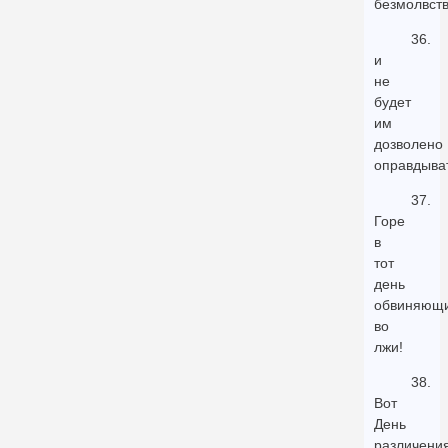
безмолвств
36.
и
не
будет
им
дозволено
оправдыват
37.
Горе
в
тот
день
обвиняющ
во
лжи!
38.
Вот
День
различения