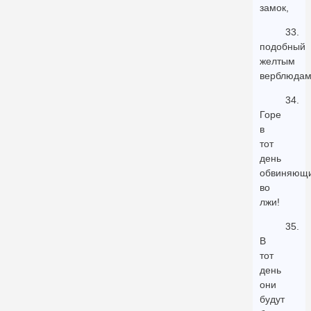
замок,
33.
подобный
желтым
верблюдам
34.
Горе
в
тот
день
обвиняющ
во
лжи!
35.
В
тот
день
они
будут