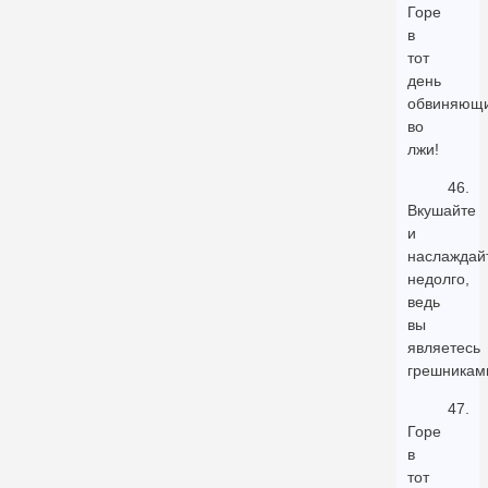
Горе
в
тот
день
обвиняющ
во
лжи!
46.
Вкушайте
и
наслаждай
недолго,
ведь
вы
являетесь
грешникам
47.
Горе
в
тот