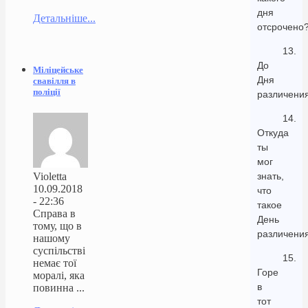
дня
Детальніше...
отсрочено
13.
До
Міліцейське
Дня
свавілля в
поліції
различения
14.
Откуда
ты
мог
Violetta
знать,
10.09.2018
что
- 22:36
такое
Справа в
День
тому, що в
различени
нашому
суспільстві
15.
немає тої
Горе
моралі, яка
в
повинна ...
тот