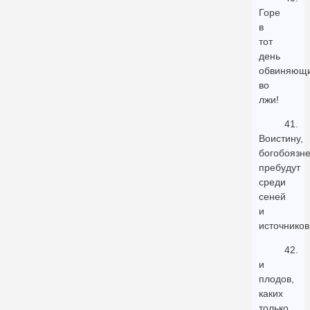
Горе
в
тот
день
обвиняющ
во
лжи!
41.
Воистину,
богобоязн
пребудут
среди
сеней
и
источников
42.
и
плодов,
каких
только