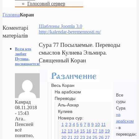
Голосовий сервер
Головна
Коран
Коментарі
Шаблоны Joomla 3.0
http://kalendar-beremennosti.ru/
матеріалів
Сура 77 Посылаемые. Переводы
Всем кто
смыслов Кулиева Эльмира.
любит
Священный Коран
Путина,
посвящается!
Весь Коран
На арабском
Все
Переводы
суры
Камрад
Аль-Азхар
08.11.2018
Сура
Кулиев
- 15:43
на
Номера сур:
Ага..
арабском
Пенсией
1
2
3
4
5
6
7
8
9
10
11
- в
всё
12
13
14
15
16
17
18
19
переводах:
понятно,
20
21
22
23
24
25
26
27