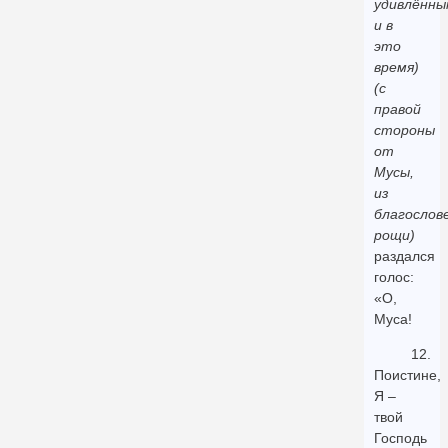
удивлённы
и в
это
время)
(с
правой
стороны
от
Мусы,
из
благослов
рощи)
раздался
голос:
«О,
Муса!
12.
Поистине,
Я –
твой
Господь