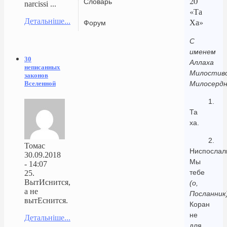
20
Словарь
narcissi ...
«Та
Детальніше...
Ха»
Форум
С
именем
30
Аллаха
неписанных
Милостиво
законов
Вселенной
Милосердн
1.
Та
ха.
2.
Томас
Ниспослал
30.09.2018
Мы
- 14:07
тебе
25.
ВытИснится,
(о,
а не
Посланник
вытЕснится.
Коран
не
Детальніше...
для