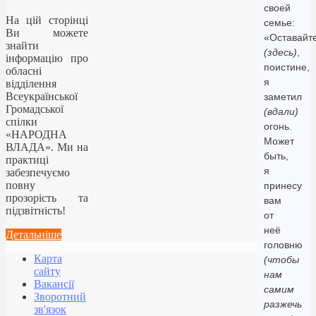
своей
На цій сторінці
семье:
Ви можете
«Оставайт
знайти
(здесь)
,
інформацію про
поистине,
обласні
я
відділення
Всеукраїнської
заметил
Громадської
(вдали)
спілки
огонь.
«НАРОДНА
Может
ВЛАДА». Ми на
быть,
практиці
я
забезпечуємо
повну
принесу
прозорість та
вам
підзвітність!
от
неё
Детальніше
головню
Карта
(чтобы
сайту
нам
Вакансії
самим
Зворотний
разжечь
зв'язок