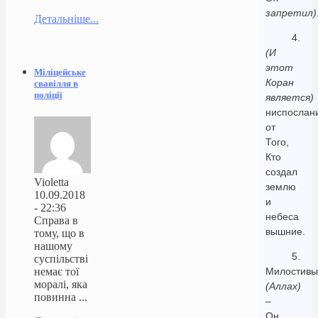
запретил)
Детальніше...
4.
(И
этот
Міліцейське
Коран
свавілля в
поліції
является)
ниспослан
от
Того,
Кто
создал
Violetta
землю
10.09.2018
и
- 22:36
небеса
Справа в
вышние.
тому, що в
нашому
5.
суспільстві
немає тої
Милостивы
моралі, яка
(Аллах)
повинна ...
–
Он