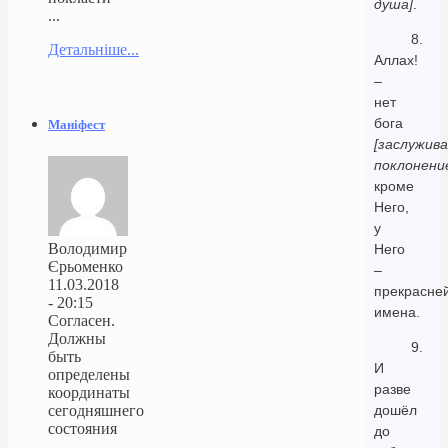
душа]
.
...
8.
Детальніше...
Аллах!
–
нет
бога
Маніфест
[заслужив
поклонени
кроме
Него,
у
Володимир
Него
Єрьоменко
–
11.03.2018
прекрасне
- 20:15
имена.
Согласен.
Должны
9.
быть
И
определены
разве
координаты
сегодняшнего
дошёл
состояния
до
...