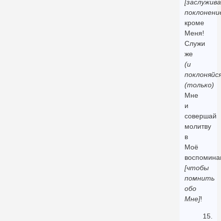
[заслужив
поклонени
кроме
Меня!
Служи
же
(и
поклоняйся
(только)
Мне
и
совершай
молитву
в
Моё
воспомина
[чтобы
помнить
обо
Мне]
!
15.