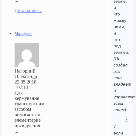
...
земле,
и
Детальніше...
что
между
ними,
и
Маніфест
что
под
землёй.
[Он
создал
Нагорний
всё
Олександр
это,
22.05.2018
владеет
- 07:13
и
Для
управляет
кермування
всем
транспортним
засобом
этим]
вимагається
елементарне
7.
посвідчення
И
...
если