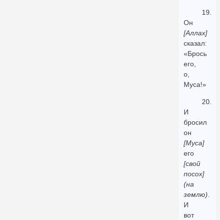
19.
Он
[Аллах]
сказал:
«Брось
его,
о,
Муса!»
20.
И
бросил
он
[Муса]
его
[свой
посох]
(на
землю)
.
И
вот