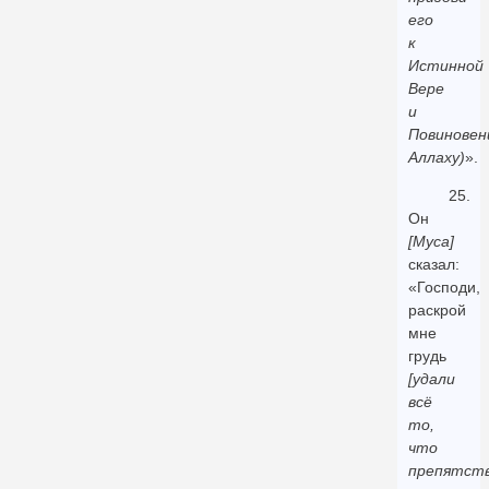
его
к
Истинной
Вере
и
Повинове
Аллаху)
».
25.
Он
[Муса]
сказал:
«Господи,
раскрой
мне
грудь
[удали
всё
то,
что
препятст