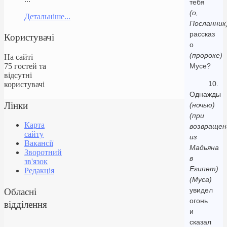
тебя
(о,
Детальніше...
Посланник
рассказ
Користувачі
о
(пророке)
На сайті
75 гостей та
Мусе?
відсутні
10.
користувачі
Однажды
Лінки
(ночью)
(при
Карта
возвращен
сайту
из
Вакансії
Мадьяна
Зворотний
в
зв'язок
Египет)
Редакція
(Муса)
Обласні
увидел
огонь
відділення
и
сказал