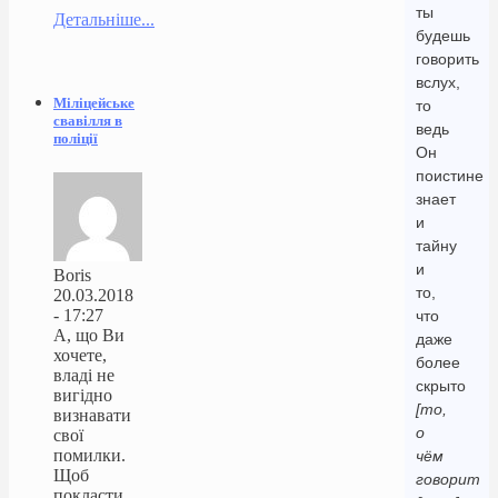
ты
Детальніше...
будешь
говорить
вслух,
Міліцейське
то
свавілля в
ведь
поліції
Он
поистине
знает
и
тайну
и
Boris
то,
20.03.2018
- 17:27
что
А, що Ви
даже
хочете,
более
владі не
скрыто
вигідно
[то,
визнавати
о
свої
помилки.
чём
Щоб
говорит
покласти