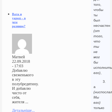
того,
чтобы
Вата и
ты
укроп – в
был
чем
несчастен
разница?
(от
того,
что
ты
не
Матвей
мог
22.09.2018
бы
- 17:03
исполнить
Добавлю
его)
,
свеженького
в эту
3.
полубредятину.
а
И добавлю
(ниспосла
чисто от
Мы
себя,
жителя ...
его)
только
Детальніше...