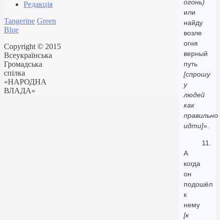
огонь)
Редакція
или
Tangerine
Green
найду
Blue
возле
огня
Copyright © 2015
верный
Всеукраїнська
Громадська
путь
спілка
[спрошу
«НАРОДНА
у
ВЛАДА»
людей
как
правильно
идти]
».
11.
А
когда
он
подошёл
к
нему
[к