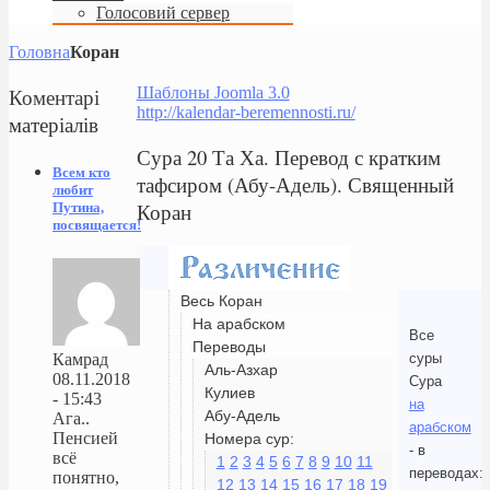
Голосовий сервер
Головна
Коран
Коментарі
Шаблоны Joomla 3.0
http://kalendar-beremennosti.ru/
матеріалів
Сура 20 Та Ха. Перевод с кратким
Всем кто
тафсиром (Абу-Адель). Священный
любит
Коран
Путина,
посвящается!
Весь Коран
На арабском
Все
Переводы
суры
Камрад
Аль-Азхар
08.11.2018
Сура
Кулиев
- 15:43
на
Абу-Адель
Ага..
арабском
Пенсией
Номера сур:
- в
всё
1
2
3
4
5
6
7
8
9
10
11
переводах:
понятно,
12
13
14
15
16
17
18
19