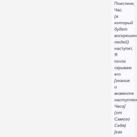
Поистине,
Час
(в
который
будет
воскрешен
людей)
наступит,
Я
почти
скрываю
его
[знание
о
моменте
наступлен
Часа]
(от
Самого
Себя)
[как