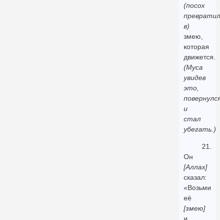
(посох
превратил
в)
змею,
которая
движется.
(Муса
увидев
это,
повернулс
и
стал
убегать.)
21.
Он
[Аллах]
сказал:
«Возьми
её
[змею]
и