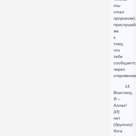
ты
стал
пророком)
;
прислушай
же
к
тому,
что
тебе
сообщаетс
через
откровение
14.
Воистину,
Я –
Аллах!
(И)
нет
(другого)
бога