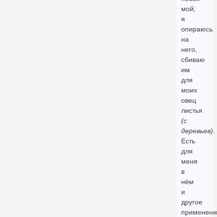
мой;
я
опираюсь
на
него,
сбиваю
им
для
моих
овец
листья
(с
деревьев)
.
Есть
для
меня
в
нём
и
другое
применени