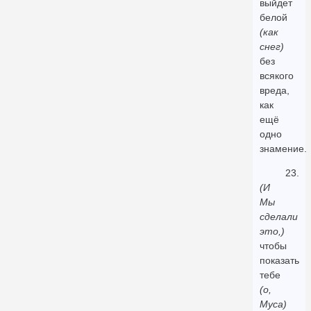
выйдет
белой
(как
снег)
без
всякого
вреда,
как
ещё
одно
знамение.
23.
(И
Мы
сделали
это,)
чтобы
показать
тебе
(о,
Муса)