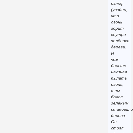
огню]
,
(увидел,
что
огонь
горит
внутри
зелёного
дерева.
И
чем
больше
начинал
пылать
огонь,
тем
более
зелёным
становило
дерево.
Он
стоял