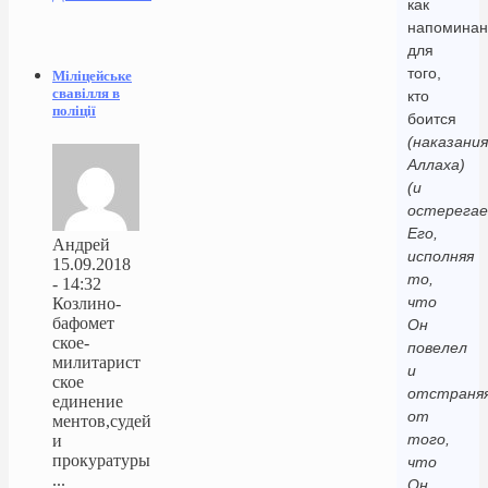
как
напоминан
для
того,
Міліцейське
свавілля в
кто
поліції
боится
(наказания
Аллаха)
(и
остерега
Его,
Андрей
исполняя
15.09.2018
то,
- 14:32
что
Козлино-
бафомет
Он
ское-
повелел
милитарист
и
ское
отстраня
единение
от
ментов,судей
того,
и
прокуратуры
что
...
Он