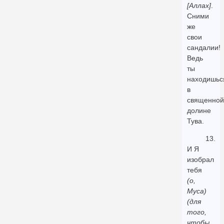
[Аллах]
.
Сними
же
свои
сандалии!
Ведь
ты
находишьс
в
священной
долине
Тува.
13.
И Я
изобрал
тебя
(о,
Муса)
(для
того,
чтобы