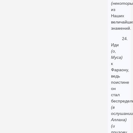
(некоторы
из
Наших
величайши
знамений.
24.
Иди
(о,
Муса)
к
Фараону,
ведь
поистине
он
стал
беспредел
(в
ослушании
Аллаха)
(и
призови