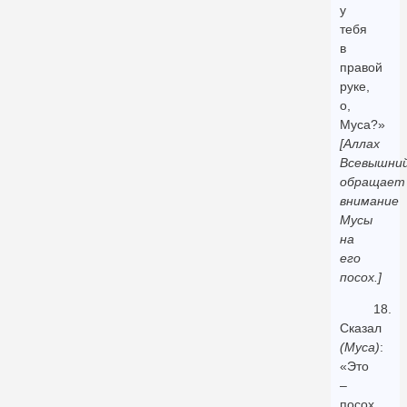
у
тебя
в
правой
руке,
о,
Муса?»
[Аллах
Всевышни
обращает
внимание
Мусы
на
его
посох.]
18.
Сказал
(Муса)
:
«Это
–
посох