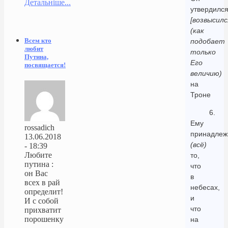
Детальніше...
утвердилс
[возвысилс
(как
Всем кто
подобает
любит
только
Путина,
Его
посвящается!
величию)
на
Троне
6.
Ему
rossadich
принадлеж
13.06.2018
(всё)
- 18:39
Любите
то,
путина :
что
он Вас
в
всех в рай
небесах,
определит!
и
И с собой
что
прихватит
порошенку
на