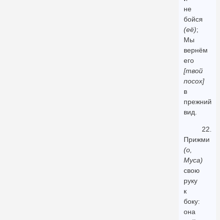
не
бойся
(её)
;
Мы
вернём
его
[твой
посох]
в
прежний
вид.
22.
Прижми
(о,
Муса)
свою
руку
к
боку:
она