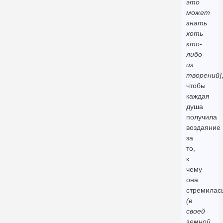
это
может
знать
хоть
кто-
либо
из
творений]
чтобы
каждая
душа
получила
воздаяние
за
то,
к
чему
она
стремилас
(в
своей
земной