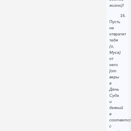
жизни)
!
16.
Пусть
не
отвратит
тебя
(о,
Муса)
от
него
[от
веры
в
День
Суда
и
деяний
в
соответс
с