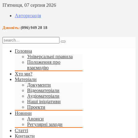
П'ятниця, 07 серпня 2026
Авторизація
Дзвоніть:
(096) 949 28 18
Головна
Універсальні правила
Положення про
взаємодію
Хто ми?
Матеріали
Документи
Відеоматеріали
Аудіоматеріали
Наші ініціативи
Проекти
Новини
Анонси
Регулярні заходи
Статті
Контакти