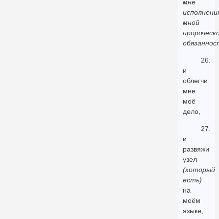
мне
исполнени
мной
пророческ
обязаннос
26.
и
облегчи
мне
моё
дело,
27.
и
развяжи
узел
(который
есть)
на
моём
языке,