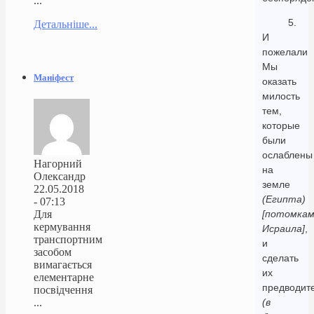
...
5.
Детальніше...
И
пожелали
Мы
Маніфест
оказать
милость
тем,
которые
были
ослаблены
Нагорний
на
Олександр
земле
22.05.2018
(Египта)
- 07:13
Для
[потомка
кермування
Исраила]
,
транспортним
и
засобом
сделать
вимагається
их
елементарне
предводит
посвідчення
...
(в