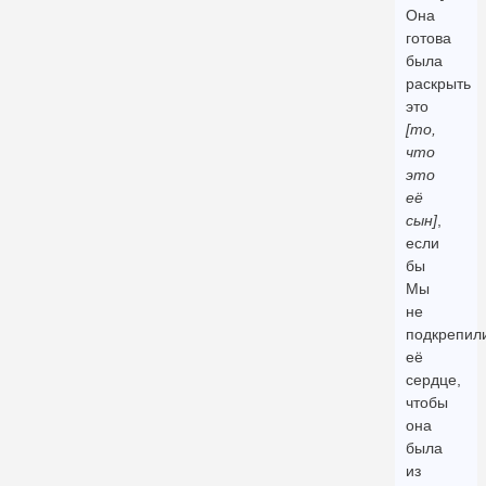
Она
готова
была
раскрыть
это
[то,
что
это
её
сын]
,
если
бы
Мы
не
подкрепил
её
сердце,
чтобы
она
была
из