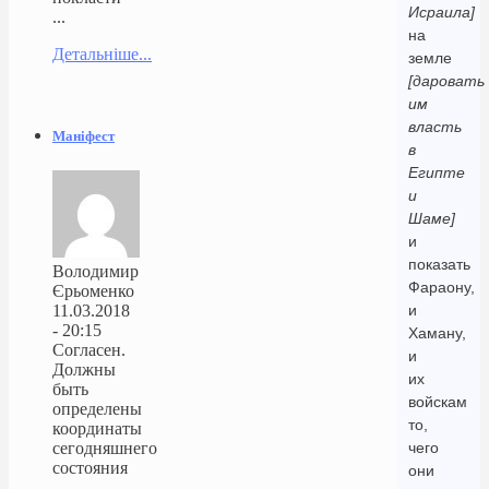
Исраила]
...
на
Детальніше...
земле
[даровать
им
власть
Маніфест
в
Египте
и
Шаме]
и
показать
Володимир
Фараону,
Єрьоменко
11.03.2018
и
- 20:15
Хаману,
Согласен.
и
Должны
их
быть
войскам
определены
то,
координаты
сегодняшнего
чего
состояния
они
...