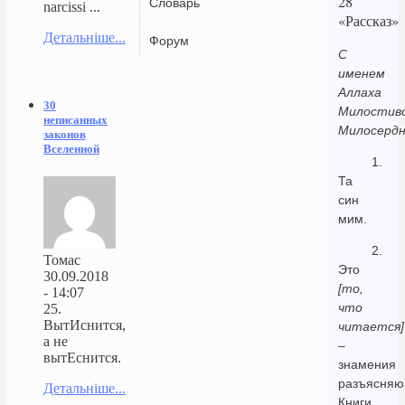
28
Словарь
narcissi ...
«Рассказ»
Детальніше...
Форум
С
именем
Аллаха
30
Милостиво
неписанных
Милосердн
законов
Вселенной
1.
Та
син
мим.
2.
Томас
Это
30.09.2018
[то,
- 14:07
что
25.
ВытИснится,
читается]
а не
–
вытЕснится.
знамения
разъясня
Детальніше...
Книги