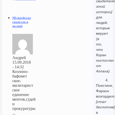
свидетел
этой
истории]
для
Міліцейське
свавілля в
людей,
поліції
которые
веруют
(в
то,
что
Коран
Андрей
ниспослан
15.09.2018
от
- 14:32
Аллаха)
.
Козлино-
бафомет
4.
ское-
милитарист
Поистине,
ское
Фараон
единение
возгордилс
ментов,судей
[стал
и
деспотом]
прокуратуры
в
...