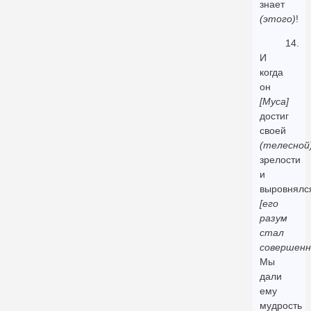
знает
(этого)
!
14.
И
когда
он
[Муса]
достиг
своей
(телесной
зрелости
и
выровнялс
[его
разум
стал
совершенн
Мы
дали
ему
мудрость