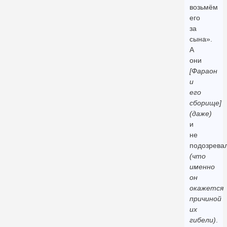
возьмём
его
за
сына».
А
они
[Фараон
и
его
сборище]
(даже)
и
не
подозрева
(что
именно
он
окажется
причиной
их
гибели)
.