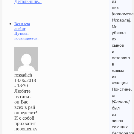
Детальніше...
из
них
[потомков
Исраила]
.
Всем кто
Он
любит
убивал
Путина,
посвящается!
их
сынов
и
оставлял
в
живых
rossadich
их
13.06.2018
женщин.
- 18:39
Поистине,
Любите
он
путина :
[Фараон]
он Вас
всех в рай
был
определит!
из
И с собой
числа
прихватит
сеющих
порошенку
беспорядок