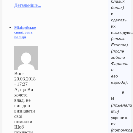
благих
Детальніше...
делах)
и
сделать
их
Міліцейське
свавілля в
наследую
поліції
(землю
Египта)
(после
гибели
Фараона
и
Boris
его
20.03.2018
народа)
.
- 17:27
А, що Ви
6.
хочете,
И
владі не
(пожелали
вигідно
визнавати
Мы)
свої
укрепить
помилки.
их
Щоб
[потомков
покласти