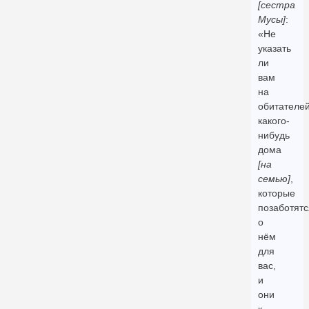
[сестра
Мусы]
:
«Не
указать
ли
вам
на
обитателе
какого-
нибудь
дома
[на
семью]
,
которые
позаботятс
о
нём
для
вас,
и
они