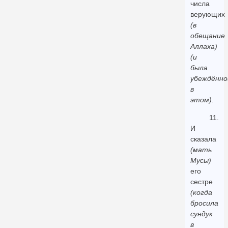
числа
верующих
(в
обещание
Аллаха)
(и
была
убеждённо
в
этом)
.
11.
И
сказала
(мать
Мусы)
его
сестре
(когда
бросила
сундук
в