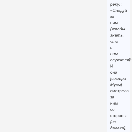
реку)
:
«Следуй
за
ним
(чтобы
знать,
что
с
ним
случится)
!
И
она
[сестра
Мусы]
смотрела
за
ним
со
стороны
[из
далека]
,