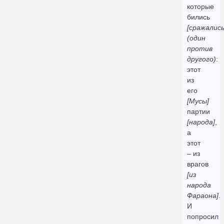
которые
бились
[сражались
(один
против
другого)
:
этот
из
его
[Мусы]
партии
[народа]
,
а
этот
– из
врагов
[из
народа
Фараона]
.
И
попросил