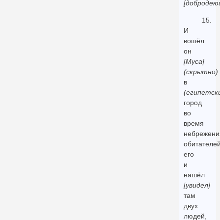
[добродею
15.
И
вошёл
он
[Муса]
(скрытно)
в
(египетск
город
во
время
небрежени
обитателе
его
и
нашёл
[увидел]
там
двух
людей,