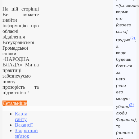
«
(Спокойн
На цій сторінці
корми
Ви можете
его
знайти
[своего
інформацію про
обласні
сына]
відділення
(2)
грудью
;
Всеукраїнської
а
Громадської
когда
спілки
«НАРОДНА
будешь
ВЛАДА». Ми на
бояться
практиці
за
забезпечуємо
него
повну
(что
прозорість та
его
підзвітність!
могут
Детальніше
(3)
убить
люди
Карта
сайту
Фараона)
,
Вакансії
то
Зворотний
(положи
зв'язок