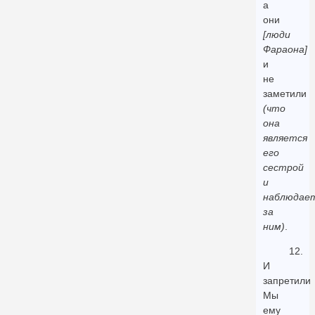
а
они
[люди
Фараона]
и
не
заметили
(что
она
является
его
сестрой
и
наблюдае
за
ним)
.
12.
И
запретили
Мы
ему