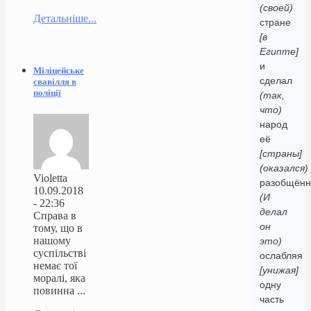
(своей)
Детальніше...
стране
[в
Египте]
и
Міліцейське
сделал
свавілля в
поліції
(так,
что)
народ
её
[страны]
(оказался)
Violetta
разобщённ
10.09.2018
(И
- 22:36
делал
Справа в
он
тому, що в
нашому
это)
суспільстві
ослабляя
немає тої
[унижая]
моралі, яка
одну
повинна ...
часть