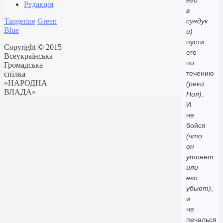
его
Редакція
в
Tangerine
Green
сундук
Blue
и)
пусти
Copyright © 2015
его
Всеукраїнська
по
Громадська
течению
спілка
«НАРОДНА
(реки
ВЛАДА»
Нил)
.
И
не
бойся
(что
он
утонет
или
его
убьют)
,
и
не
печалься