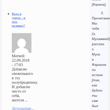
[Корана]
.
3.
Вата и
укроп – в
Прочитаем
чем
Мы
разница?
тебе
(о,
Мухаммад
рассказ
о
Мусе
Матвей
и
22.09.2018
Фараоне
- 17:03
Добавлю
по
свеженького
истине
в эту
[так,
полубредятину.
как
И добавлю
будто
чисто от
ты
себя,
жителя ...
сам
был
Детальніше...