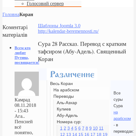
Голосовий сервер
Головна
Коран
Коментарі
Шаблоны Joomla 3.0
http://kalendar-beremennosti.ru/
матеріалів
Сура 28 Рассказ. Перевод с кратким
Всем кто
тафсиром (Абу-Адель). Священный
любит
Коран
Путина,
посвящается!
Весь Коран
На арабском
Все
Переводы
суры
Камрад
Аль-Азхар
08.11.2018
Сура
Кулиев
- 15:43
на
Абу-Адель
Ага..
арабском
Пенсией
Номера сур:
- в
всё
1
2
3
4
5
6
7
8
9
10
11
переводах:
понятно,
12
13
14
15
16
17
18
19