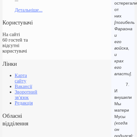
остерегали
от
Детальніше...
них
Користувачі
[погибель
Фараона
На сайті
и
60 гостей та
его
відсутні
войска,
користувачі
и
крах
Лінки
его
власти]
.
Карта
сайту
7.
Вакансії
И
Зворотний
внушили
зв'язок
Редакція
Мы
матери
Обласні
Мусы
відділення
(когда
он
родился)
: