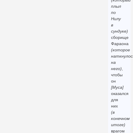
(который
плыл
по
Нилу
в
сундуке)
сборище
Фараона
(которое
наткнулос
на
него)
,
чтобы
он
[Муса]
оказался
для
них
(в
конечном
итоге)
врагом