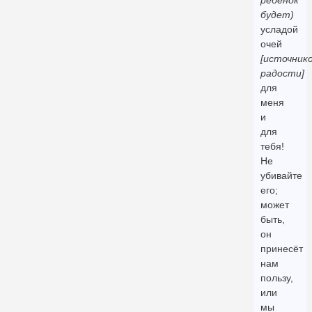
ребёнок
будет)
усладой
очей
[источник
радости]
для
меня
и
для
тебя!
Не
убивайте
его;
может
быть,
он
принесёт
нам
пользу,
или
мы