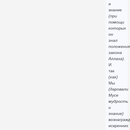
и
знание
(при
помощи
которых
он
знал
положения
закона
Аллаха)
.
И
так
(как)
Мы
(даровали
Мусе
мудрость
и
знание)
вознаграж
искренних