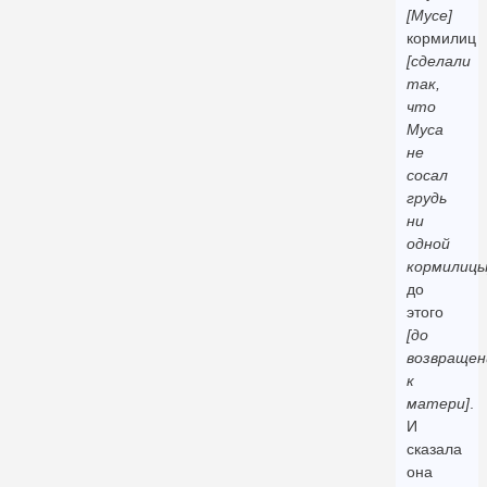
[Мусе]
кормилиц
[сделали
так,
что
Муса
не
сосал
грудь
ни
одной
кормилицы
до
этого
[до
возвращен
к
матери]
.
И
сказала
она