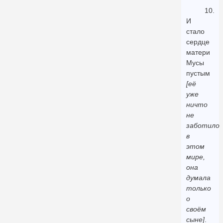
10.
И
стало
сердце
матери
Мусы
пустым
[её
уже
ничто
не
заботило
в
этом
мире,
она
думала
только
о
своём
сыне]
.