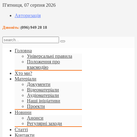
П'ятниця, 07 серпня 2026
Авторизація
Дзвоніть:
(096) 949 28 18
Головна
Універсальні правила
Положення про
взаємодію
Хто ми?
Матеріали
Документи
Відеоматеріали
Аудіоматеріали
Наші ініціативи
Проекти
Новини
Анонси
Регулярні заходи
Статті
Контакти