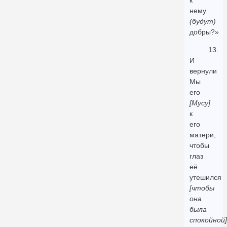
к
нему
(будут)
добры?»
13.
И
вернули
Мы
его
[Мусу]
к
его
матери,
чтобы
глаз
её
утешился
[чтобы
она
была
спокойной]