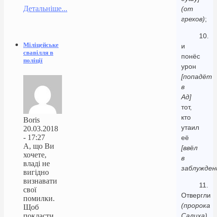
Детальніше...
(от
грехов)
;
10.
Міліцейське
и
свавілля в
понёс
поліції
урон
[попадёт
в
Ад]
тот,
кто
Boris
утаил
20.03.2018
- 17:27
её
А, що Ви
[ввёл
хочете,
в
владі не
заблужден
вигідно
визнавати
11.
свої
Отвергли
помилки.
(пророка
Щоб
покласти
Салиха)