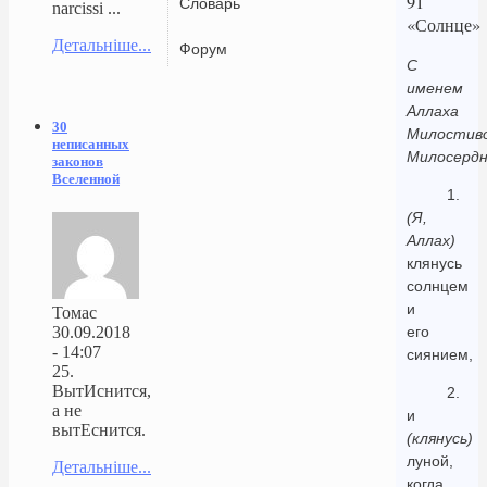
91
Словарь
narcissi ...
«Солнце»
Детальніше...
Форум
С
именем
Аллаха
30
Милостиво
неписанных
Милосердн
законов
Вселенной
1.
(Я,
Аллах)
клянусь
солнцем
и
Томас
30.09.2018
его
- 14:07
сиянием,
25.
ВытИснится,
2.
а не
и
вытЕснится.
(клянусь)
луной,
Детальніше...
когда