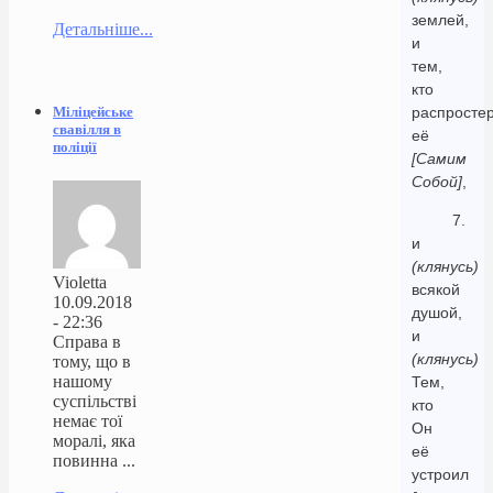
землей,
Детальніше...
и
тем,
кто
Міліцейське
распросте
свавілля в
её
поліції
[Самим
Собой]
,
7.
и
(клянусь)
Violetta
всякой
10.09.2018
душой,
- 22:36
и
Справа в
(клянусь)
тому, що в
нашому
Тем,
суспільстві
кто
немає тої
Он
моралі, яка
её
повинна ...
устроил