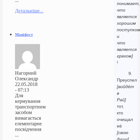
...
понимает,
что
Детальніше...
является
хорошим
поступко
Маніфест
и
что
является
грехом]
!
Нагорний
9.
Олександр
Преуспел
22.05.2018
[войдёт
- 07:13
в
Для
Рай]
кермування
тот,
транспортним
засобом
кто
вимагається
очищал
елементарне
её
посвідчення
[свою
...
душу]