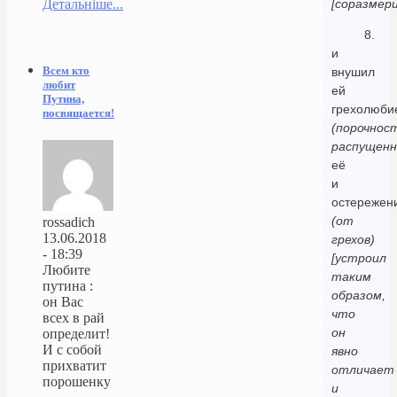
Детальніше...
[соразмери
8.
и
Всем кто
внушил
любит
ей
Путина,
грехолюби
посвящается!
(порочност
распущенн
её
и
остережен
(от
rossadich
13.06.2018
грехов)
- 18:39
[устроил
Любите
таким
путина :
образом,
он Вас
что
всех в рай
он
определит!
И с собой
явно
прихватит
отличает
порошенку
и