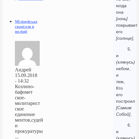
когда
она
[ночь]
Міліцейське
покрывает
свавілля в
поліції
его
[солнце]
,
5.
и
(клянусь)
небом,
Андрей
15.09.2018
и
- 14:32
тем,
Козлино-
Кто
бафомет
его
ское-
построил
милитарист
[Самим
ское
единение
Собой]
,
ментов,судей
6.
и
прокуратуры
и
...
(клянусь)