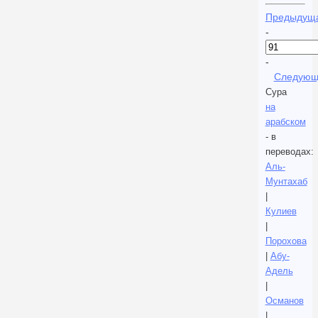
Предыдущ
-
-
Следующ
Сура
на
арабском
- в
переводах:
Аль-
Мунтахаб
|
Кулиев
|
Порохова
|
Абу-
Адель
|
Османов
|