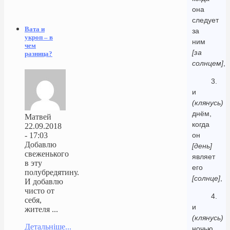
она
следует
Вата и
за
укроп – в
ним
чем
[за
разница?
солнцем]
,
3.
и
(клянусь)
днём,
Матвей
когда
22.09.2018
он
- 17:03
Добавлю
[день]
свеженького
являет
в эту
его
полубредятину.
[солнце]
,
И добавлю
чисто от
4.
себя,
и
жителя ...
(клянусь)
Детальніше...
ночью,