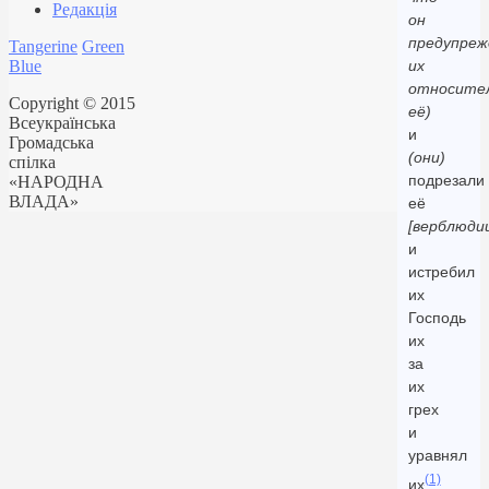
Редакція
он
предупреж
Tangerine
Green
Blue
их
относите
Copyright © 2015
её)
Всеукраїнська
и
Громадська
(они)
спілка
подрезали
«НАРОДНА
ВЛАДА»
её
[верблюдиц
и
истребил
их
Господь
их
за
их
грех
и
уравнял
(1)
их