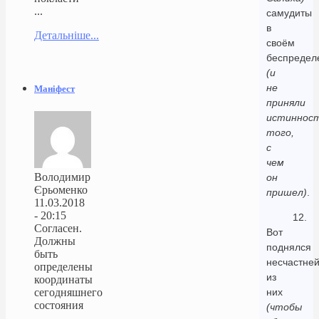
...
самудиты
в
Детальніше...
своём
беспредел
(и
не
Маніфест
приняли
истиннос
того,
с
чем
Володимир
он
Єрьоменко
пришел)
.
11.03.2018
- 20:15
12.
Согласен.
Вот
Должны
поднялся
быть
несчастне
определены
из
координаты
сегодняшнего
них
состояния
(чтобы
...