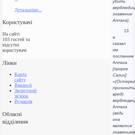
убить
верблюдиц
Детальніше...
знамение
Аллаха)
,
Користувачі
13.
На сайті
и
103 гостей та
сказал
відсутні
им
користувачі
посланник
Лінки
Аллаха
[пророк
Карта
Салих]
:
сайту
«
(Остерег
Вакансії
причинить
Зворотний
вред)
зв'язок
верблюдиц
Редакція
Аллаха
Обласні
(ведь
она
відділення
является
знамение