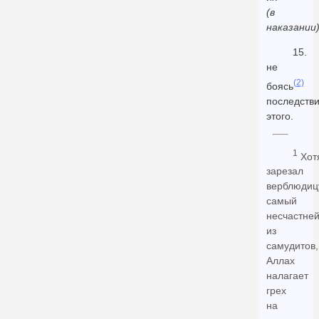
(в
наказании
15.
не
(2)
боясь
последств
этого.
1
Хот
зарезал
верблюдиц
самый
несчастне
из
самудитов,
Аллах
налагает
грех
на