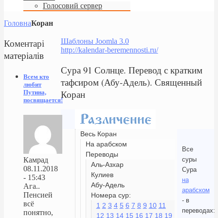
Голосовий сервер
Головна
Коран
Коментарі
Шаблоны Joomla 3.0
http://kalendar-beremennosti.ru/
матеріалів
Сура 91 Солнце. Перевод с кратким
Всем кто
тафсиром (Абу-Адель). Священный
любит
Коран
Путина,
посвящается!
Весь Коран
На арабском
Все
Переводы
суры
Камрад
Аль-Азхар
08.11.2018
Сура
Кулиев
- 15:43
на
Абу-Адель
Ага..
арабском
Пенсией
Номера сур:
- в
всё
1
2
3
4
5
6
7
8
9
10
11
переводах:
понятно,
12
13
14
15
16
17
18
19