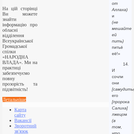
от
На цій сторінці
Аллаха)
Ви можете
и
знайти
(не
інформацію про
мешайте
обласні
ей
відділення
Всеукраїнської
пить)
Громадської
питьё
спілки
её!»
«НАРОДНА
ВЛАДА». Ми на
14.
практиці
И
забезпечуємо
сочли
повну
они
прозорість та
підзвітність!
[самудиты
его
Детальніше
[пророка
Салиха]
Карта
лжецом
сайту
Вакансії
(в
Зворотний
том,
зв'язок
что