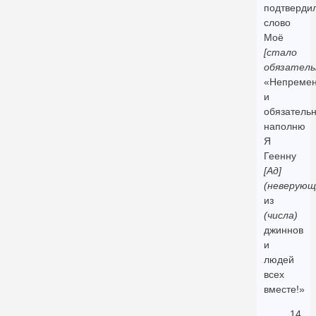
подтверди
слово
Моё
[стало
обязатель
«Непреме
и
обязатель
наполню
Я
Геенну
[Ад]
(неверующ
из
(числа)
джиннов
и
людей
всех
вместе!»
14.