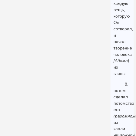
каждую
вещь,
которую
Он
сотворил,
и
начал
творение
человека
[Адама]
из
глины,
8.
потом
сделал
потомство
его
(разомнож
из
капли
ничтожной