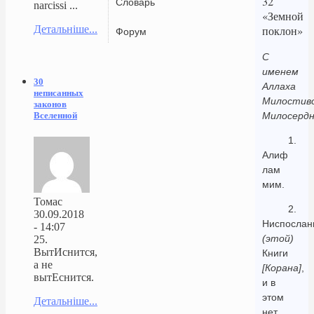
32
Словарь
narcissi ...
«Земной
Детальніше...
поклон»
Форум
С
именем
30
Аллаха
неписанных
Милостиво
законов
Вселенной
Милосердн
1.
Алиф
лам
мим.
Томас
2.
30.09.2018
Ниспослан
- 14:07
(этой)
25.
ВытИснится,
Книги
а не
[Корана]
,
вытЕснится.
и в
этом
Детальніше...
нет