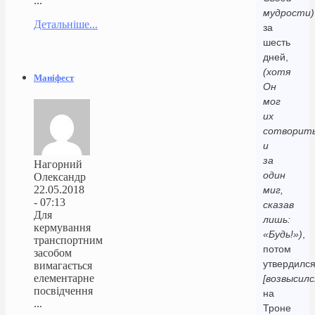
...
мудрости)
Детальніше...
за
шесть
дней,
(хотя
Маніфест
Он
мог
их
сотворит
и
за
Нагорний
один
Олександр
22.05.2018
миг,
- 07:13
сказав
Для
лишь:
кермування
«Будь!»)
,
транспортним
потом
засобом
утвердилс
вимагається
елементарне
[возвысилс
посвідчення
на
...
Троне