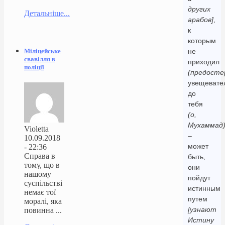
других
Детальніше...
арабов]
,
к
которым
Міліцейське
не
свавілля в
приходил
поліції
(предосте
увещевате
до
тебя
(о,
Мухаммад
Violetta
–
10.09.2018
может
- 22:36
Справа в
быть,
тому, що в
они
нашому
пойдут
суспільстві
истинным
немає тої
путем
моралі, яка
[узнают
повинна ...
Истину