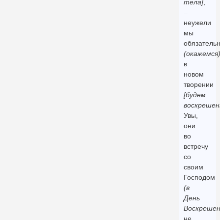
тела]
,
–
неужели
мы
обязатель
(окажемся
в
новом
творении
[будем
воскрешен
Увы,
они
во
встречу
со
своим
Господом
(в
День
Воскрешен
не