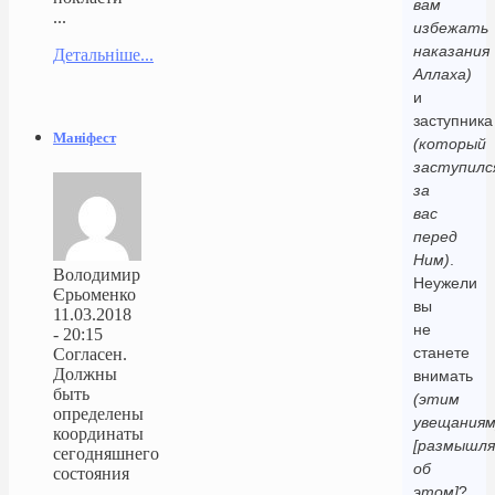
вам
...
избежать
наказания
Детальніше...
Аллаха)
и
заступника
Маніфест
(который
заступилс
за
вас
перед
Ним)
.
Володимир
Неужели
Єрьоменко
вы
11.03.2018
не
- 20:15
станете
Согласен.
Должны
внимать
быть
(этим
определены
увещаниям
координаты
[размышл
сегодняшнего
об
состояния
этом]
?
...