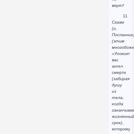
верят!
11.
Скажи
(о,
Посланник
(этим
многобожн
«Упокоит
вас
ангел
смерти
(забирая
душу
из
тела,
когда
заканчива
жизненны
срок)
,
которому