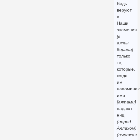
Ведь
веруют
в
Наши
знамения
[в
аяты
Корана]
только
те,
которые,
когда
им
напомина
ими
[аятами]
падают
ниц
(перед
Аллахом)
(выражая