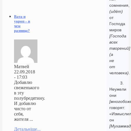
сомнения,
(идёт)
Вата и
от
укроп – в
Господа
чем
миров
разница?
[Господа
всех
творений]
(а
не
Матвей
от
22.09.2018
человека)
.
- 17:03
Добавлю
3.
свеженького
Неужели
в эту
они
полубредятину.
[многобож
И добавлю
говорят:
чисто от
«Измысли
себя,
жителя ...
он
[Мухаммад
Детальніше...