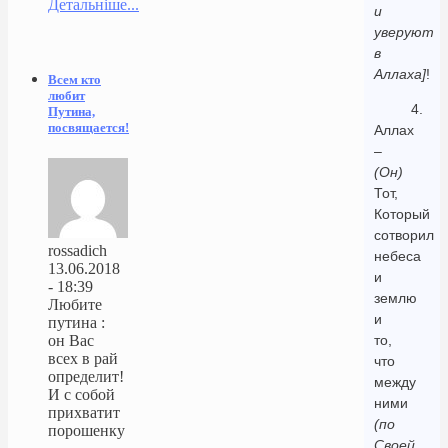
Детальніше...
и
уверуют
в
Аллаха]
!
Всем кто
любит
4.
Путина,
посвящается!
Аллах
–
(Он)
Тот,
Который
сотворил
rossadich
небеса
13.06.2018
и
- 18:39
землю
Любите
и
путина :
то,
он Вас
всех в рай
что
определит!
между
И с собой
ними
прихватит
(по
порошенку
Своей