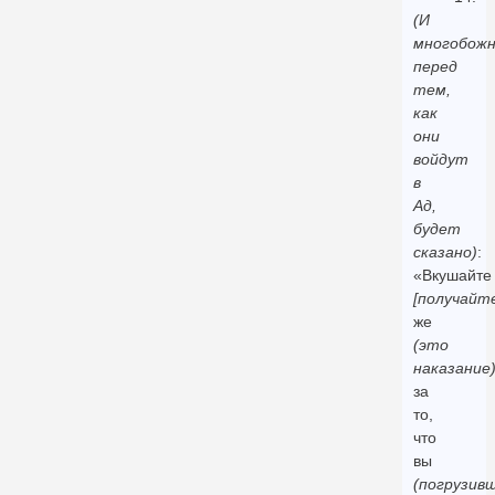
(И
многобожн
перед
тем,
как
они
войдут
в
Ад,
будет
сказано)
:
«Вкушайте
[получайт
же
(это
наказание
за
то,
что
вы
(погрузив