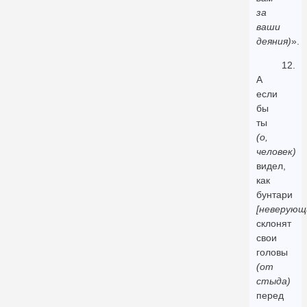
за
ваши
деяния)
».
12.
А
если
бы
ты
(о,
человек)
видел,
как
бунтари
[неверующ
склонят
свои
головы
(от
стыда)
перед