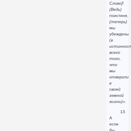
Слово]
!
(Ведь)
поистине,
(теперь)
мы
убеждены
(в
истиннос
всего
того,
что
мы
отвергли
в
своей
земной
жизни)
».
13.
А
если
бы