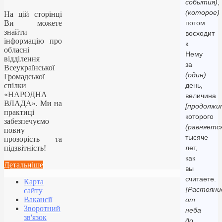
события)
,
(которое)
На цій сторінці
Ви можете
потом
знайти
восходит
інформацію про
к
обласні
Нему
відділення
за
Всеукраїнської
(один)
Громадської
спілки
день,
«НАРОДНА
величина
ВЛАДА». Ми на
[продолжи
практиці
которого
забезпечуємо
(равняетс
повну
тысяче
прозорість та
підзвітність!
лет,
как
Детальніше
вы
считаете.
Карта
{Растояни
сайту
Вакансії
от
Зворотний
неба
зв'язок
до