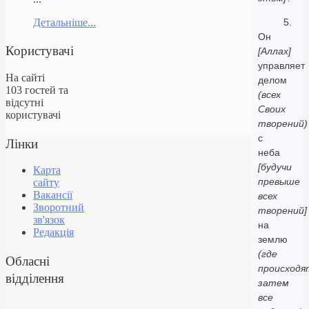
Детальніше...
5.
Он
Користувачі
[Аллах]
управляет
На сайті
делом
103 гостей та
(всех
відсутні
Своих
користувачі
творений)
с
Лінки
неба
[будучи
Карта
превыше
сайту
Вакансії
всех
Зворотний
творений]
зв'язок
на
Редакція
землю
(где
Обласні
происходя
відділення
затем
все