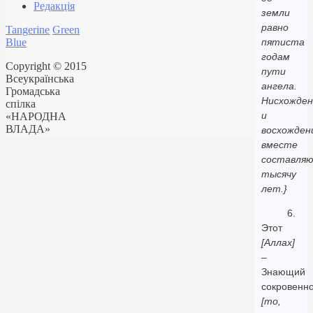
Редакція
земли
равно
Tangerine
Green
Blue
пятиста
годам
Copyright © 2015
пути
Всеукраїнська
ангела.
Громадська
Нисхожден
спілка
и
«НАРОДНА
ВЛАДА»
восхожден
вместе
составля
тысячу
лет.}
6.
Этот
[Аллах]
–
Знающий
сокровенн
[то,