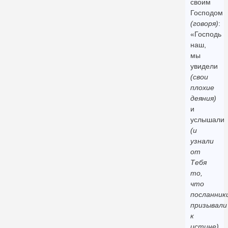
своим
Господом
(говоря)
:
«Господь
наш,
мы
увидели
(свои
плохие
деяния)
и
услышали
(и
узнали
от
Тебя
то,
что
посланник
призывали
к
истине)