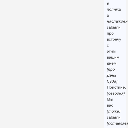
в
потехи
и
наслажден
забыли
про
встречу
с
этим
вашим
днём
[про
День
Суда]
!
Поистине,
(сегодня)
Мы
вас
(тоже)
забыли
[оставляе