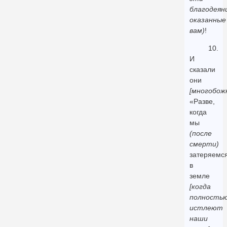
благодеяни
оказанные
вам)
!
10.
И
сказали
они
[многобож
«Разве,
когда
мы
(после
смерти)
затеряемс
в
земле
[когда
полность
истлеют
наши