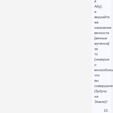
в
Аду]
,
и
вкушайте
же
наказание
вечности
[вечные
мучения]
за
то
(неверие
и
многобожи
что
вы
совершали
(будучи
на
Земле)
!
15.