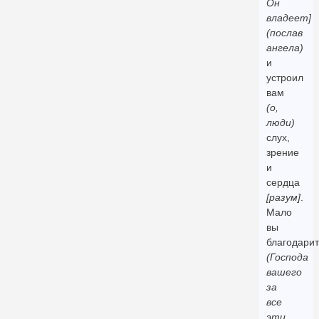
Он
владеет]
(послав
ангела)
и
устроил
вам
(о,
люди)
слух,
зрение
и
сердца
[разум]
.
Мало
вы
благодари
(Господа
вашего
за
все
эти