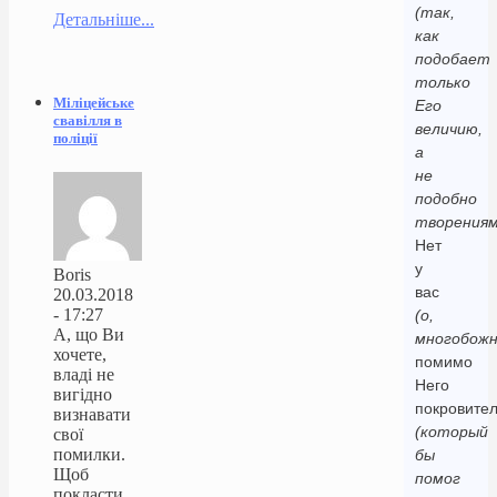
(так,
Детальніше...
как
подобает
только
Міліцейське
Его
свавілля в
величию,
поліції
а
не
подобно
творениям
Нет
у
Boris
вас
20.03.2018
- 17:27
(о,
А, що Ви
многобожн
хочете,
помимо
владі не
Него
вигідно
покровите
визнавати
(который
свої
помилки.
бы
Щоб
помог
покласти