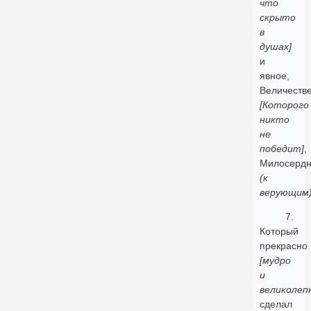
что
скрыто
в
душах]
и
явное,
Величеств
[Которого
никто
не
победит]
,
Милосерд
(к
верующим
7.
Который
прекрасно
[мудро
и
великолеп
сделал