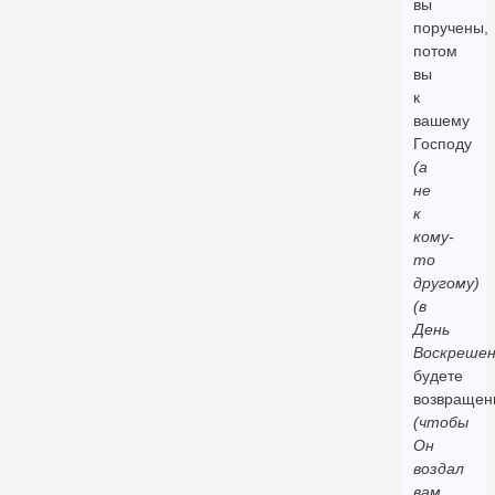
вы
поручены,
потом
вы
к
вашему
Господу
(а
не
к
кому-
то
другому)
(в
День
Воскрешен
будете
возвращен
(чтобы
Он
воздал
вам