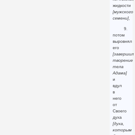
жидкости
[мужского
семени]
,
9.
потом
выровнял
его
[завершил
творение
тела
Адама]
и
вдул
в
него
от
Своего
духа
[духа,
которым