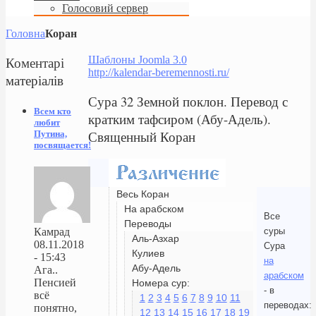
Голосовий сервер
Головна
Коран
Коментарі
Шаблоны Joomla 3.0
http://kalendar-beremennosti.ru/
матеріалів
Сура 32 Земной поклон. Перевод с
Всем кто
кратким тафсиром (Абу-Адель).
любит
Священный Коран
Путина,
посвящается!
Весь Коран
На арабском
Все
Переводы
суры
Камрад
Аль-Азхар
08.11.2018
Сура
Кулиев
- 15:43
на
Абу-Адель
Ага..
арабском
Пенсией
Номера сур:
- в
всё
1
2
3
4
5
6
7
8
9
10
11
переводах:
понятно,
12
13
14
15
16
17
18
19