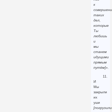
к
совершен
таких
дел,
которые
Ты
любишь
и
мы
станем
идущими
прямым
путём]
».
11.
И
Мы
закрыли
их
уши
[погрузили