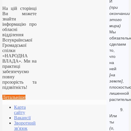
И
(при
На цій сторінці
Ви можете
окончании
знайти
этого
інформацію про
мира)
обласні
Мы
відділення
обязатель
Всеукраїнської
сделаем
Громадської
спілки
то,
«НАРОДНА
что
ВЛАДА». Ми на
на
практиці
ней
забезпечуємо
[на
повну
земле]
,
прозорість та
підзвітність!
плоскостью
лишенной
Детальніше
растительн
Карта
9.
сайту
Или
Вакансії
ты
Зворотний
зв'язок
(о,