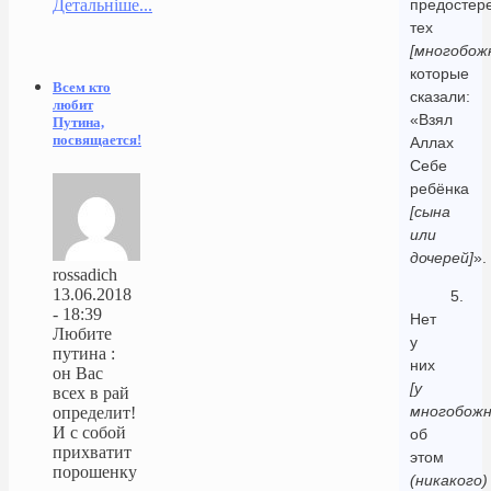
Детальніше...
предостер
тех
[многобож
которые
Всем кто
сказали:
любит
«Взял
Путина,
посвящается!
Аллах
Себе
ребёнка
[сына
или
дочерей]
».
rossadich
13.06.2018
5.
- 18:39
Нет
Любите
у
путина :
них
он Вас
[у
всех в рай
многобожн
определит!
И с собой
об
прихватит
этом
порошенку
(никакого)