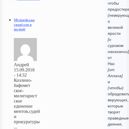
чтобы
предостер
(неверующ
Міліцейське
о
свавілля в
великой
поліції
ярости
[о
суровом
наказании]
от
Нас
Андрей
15.09.2018
[от
- 14:32
Аллаха]
Козлино-
и
бафомет
(чтобы)
ское-
обрадоват
милитарист
верующих,
ское
единение
которые
ментов,судей
творят
и
праведные
прокуратуры
деяния,
...