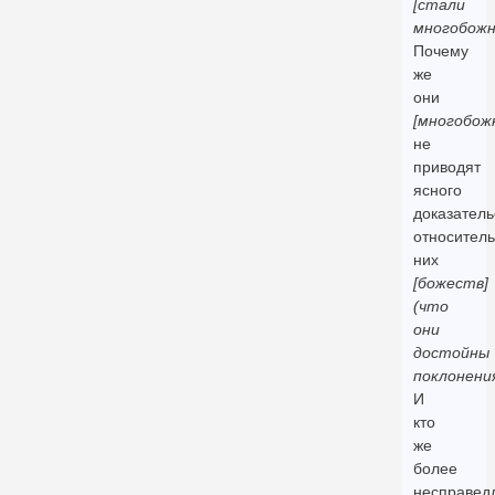
[стали
многобожн
Почему
же
они
[многобож
не
приводят
ясного
доказатель
относител
них
[божеств]
(что
они
достойны
поклонени
И
кто
же
более
несправед