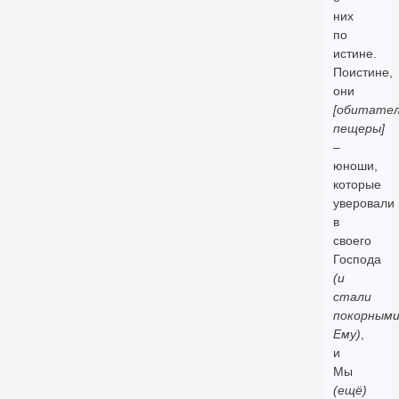
них
по
истине.
Поистине,
они
[обитате
пещеры]
–
юноши,
которые
уверовали
в
своего
Господа
(и
стали
покорным
Ему)
,
и
Мы
(ещё)