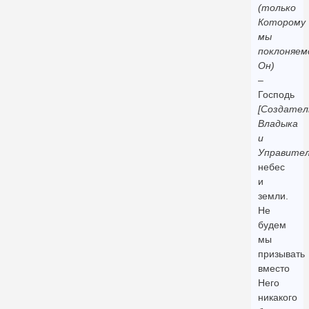
(только
Которому
мы
поклоняем
Он)
–
Господь
[Создател
Владыка
и
Управител
небес
и
земли.
Не
будем
мы
призывать
вместо
Него
никакого