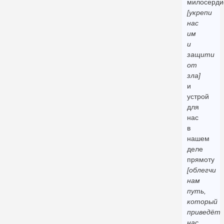
милосерди
[укрепи
нас
им
и
защити
от
зла]
и
устрой
для
нас
в
нашем
деле
прямоту
[облегчи
нам
путь,
который
приведёт
нас