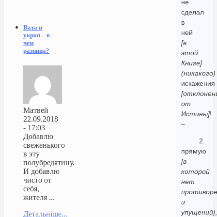
не
сделал
в
Вата и
ней
укроп – в
[в
чем
разница?
этой
Книге]
(никакого)
искажения
[отклонен
от
Матвей
Истины]
!
22.09.2018
–
- 17:03
Добавлю
2.
свеженького
прямую
в эту
[в
полубредятину.
И добавлю
которой
чисто от
нет
себя,
противоре
жителя ...
и
упущений]
,
Детальніше...