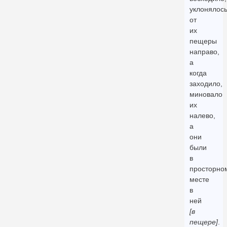
уклонялос
от
их
пещеры
направо,
а
когда
заходило,
миновало
их
налево,
а
они
были
в
просторно
месте
в
ней
[в
пещере]
.