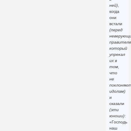
ней)
,
когда
они
встали
(перед
неверующ
правителе
который
упрекал
их в
том,
что
не
поклоняю
идолам)
и
сказали
(эти
юноши)
:
«Господь
наш