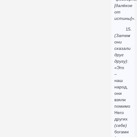
[далёкое
от
истины]
».
15.
(Затем
они
сказали
друг
другу)
:
«Это
–
наш
народ,
они
взяли
помимо
Него
других
(себе)
богами