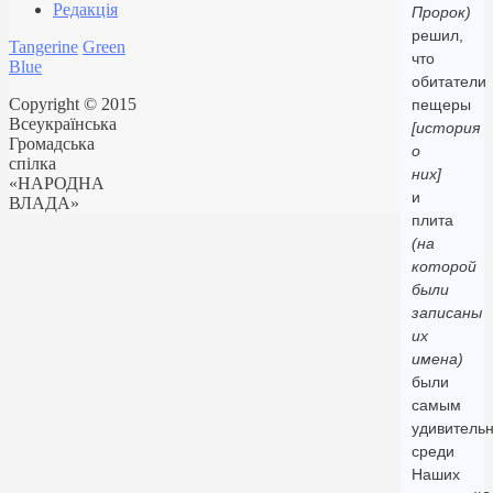
Редакція
Пророк)
решил,
Tangerine
Green
что
Blue
обитатели
Copyright © 2015
пещеры
Всеукраїнська
[история
Громадська
о
спілка
них]
«НАРОДНА
и
ВЛАДА»
плита
(на
которой
были
записаны
их
имена)
были
самым
удивитель
среди
Наших