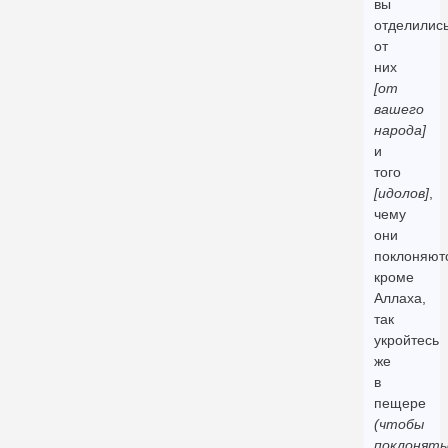
вы
отделилис
от
них
[от
вашего
народа]
и
того
[идолов]
,
чему
они
поклоняют
кроме
Аллаха,
так
укройтесь
же
в
пещере
(чтобы
поклонять