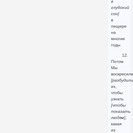
в
глубокий
сон]
в
пещере
на
многие
годы.
12.
Потом
Мы
воскресил
[разбудили
их,
чтобы
узнать
[чтобы
показать
людям]
,
какая
из