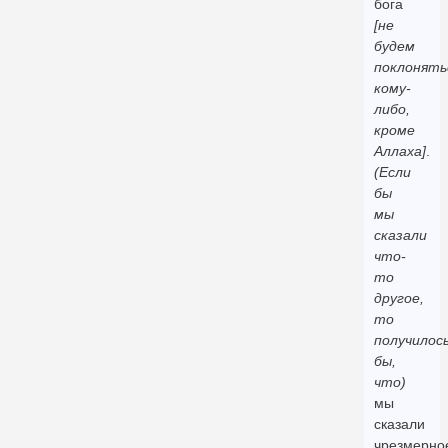
бога
[не
будем
поклонять
кому-
либо,
кроме
Аллаха]
.
(Если
бы
мы
сказали
что-
то
другое,
то
получилос
бы,
что)
мы
сказали
чрезмерно