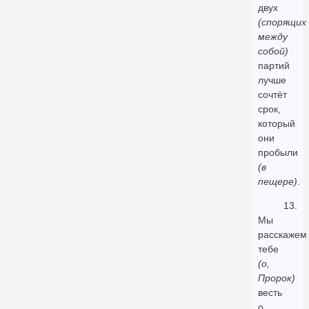
двух
(спорящих
между
собой)
партий
лучше
сочтёт
срок,
который
они
пробыли
(в
пещере)
.
13.
Мы
расскажем
тебе
(о,
Пророк)
весть
о