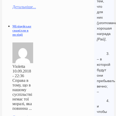
тем,
что
Детальніше...
для
них
(уготован
Міліцейське
хорошая
свавілля в
награда
поліції
[Рай]
,
3.
– в
которой
Violetta
будут
10.09.2018
они
- 22:36
Справа в
пребывать
тому, що в
вечно;
нашому
–
суспільстві
немає тої
4.
моралі, яка
и
повинна ...
чтобы