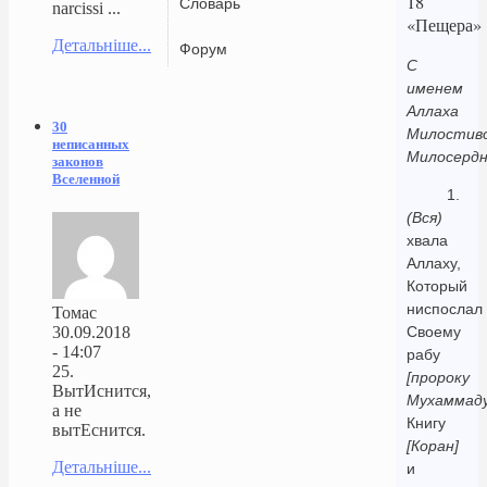
18
Словарь
narcissi ...
«Пещера»
Детальніше...
Форум
С
именем
Аллаха
30
Милостиво
неписанных
Милосердн
законов
Вселенной
1.
(Вся)
хвала
Аллаху,
Который
ниспослал
Томас
30.09.2018
Своему
- 14:07
рабу
25.
[пророку
ВытИснится,
Мухаммаду
а не
Книгу
вытЕснится.
[Коран]
Детальніше...
и