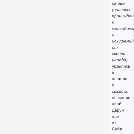
юноши
(опасаясь
принужден
к
многобож
и
искушений
от
своего
народа)
укрылись
в
пещере
и
сказали:
«Господь
наш!
Даруй
нам
от
Себя