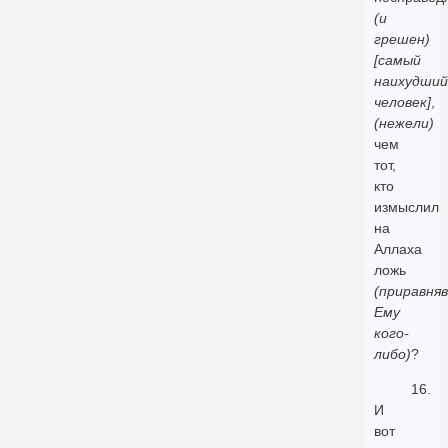
(и
грешен)
[самый
наихудший
человек]
,
(нежели)
чем
тот,
кто
измыслил
на
Аллаха
ложь
(приравняв
Ему
кого-
либо)
?
16.
И
вот