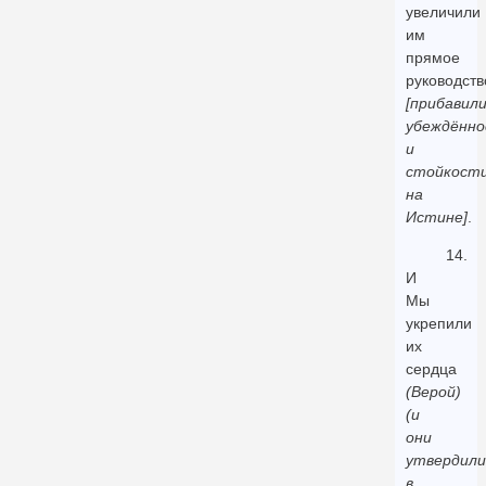
увеличили
им
прямое
руководств
[прибавил
убеждённ
и
стойкост
на
Истине]
.
14.
И
Мы
укрепили
их
сердца
(Верой)
(и
они
утвердили
в