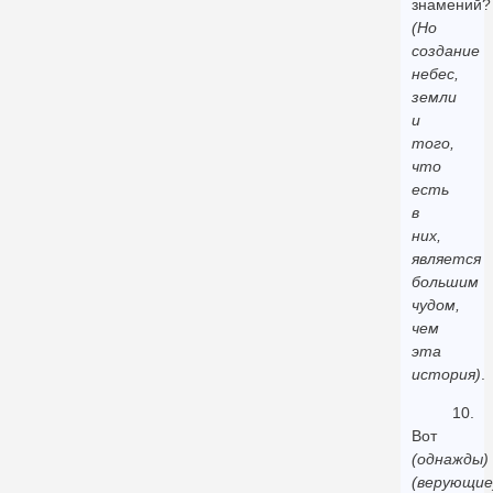
знамений?
(Но
создание
небес,
земли
и
того,
что
есть
в
них,
является
большим
чудом,
чем
эта
история)
.
10.
Вот
(однажды)
(верующие