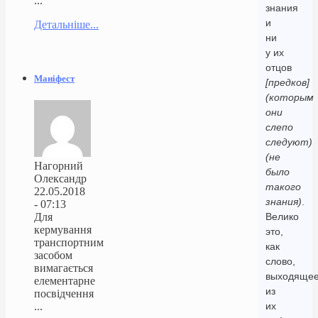
...
знания
и
Детальніше...
ни
у их
отцов
Маніфест
[предков]
(которым
они
слепо
следуют)
(не
Нагорний
было
Олександр
такого
22.05.2018
знания)
.
- 07:13
Для
Велико
кермування
это,
транспортним
как
засобом
слово,
вимагається
выходяще
елементарне
из
посвідчення
...
их