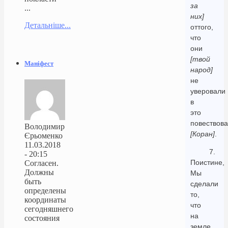
за
...
них]
Детальніше...
оттого,
что
они
[твой
Маніфест
народ]
не
уверовали
в
это
повествов
Володимир
[Коран]
.
Єрьоменко
11.03.2018
7.
- 20:15
Поистине,
Согласен.
Должны
Мы
быть
сделали
определены
то,
координаты
что
сегодняшнего
на
состояния
земле
...