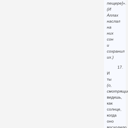
пещере]
».
(И
Аллах
наслал
на
них
сон
и
сохранил
их.)
17.
И
ты
(о,
смотрящи
видишь,
как
солнце,
когда
оно
восходило,