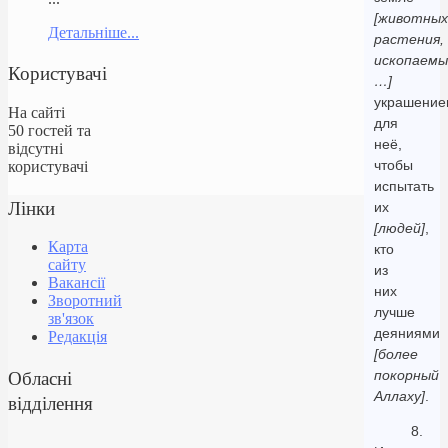
[животных
Детальніше...
растения,
ископаемы
Користувачі
…]
украшение
На сайті
для
50 гостей та
неё,
відсутні
чтобы
користувачі
испытать
Лінки
их
[людей]
,
Карта
кто
сайту
из
Вакансії
них
Зворотний
лучше
зв'язок
деяниями
Редакція
[более
Обласні
покорный
Аллаху]
.
відділення
8.