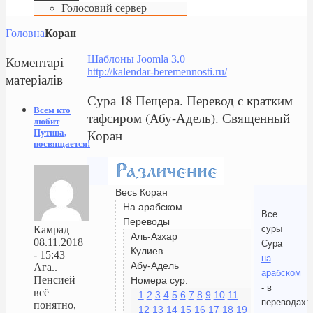
Голосовий сервер
Головна
Коран
Коментарі
Шаблоны Joomla 3.0
http://kalendar-beremennosti.ru/
матеріалів
Сура 18 Пещера. Перевод с кратким
Всем кто
тафсиром (Абу-Адель). Священный
любит
Коран
Путина,
посвящается!
Весь Коран
На арабском
Все
Переводы
суры
Камрад
Аль-Азхар
08.11.2018
Сура
Кулиев
- 15:43
на
Абу-Адель
Ага..
арабском
Пенсией
Номера сур:
- в
всё
1
2
3
4
5
6
7
8
9
10
11
переводах:
понятно,
12
13
14
15
16
17
18
19