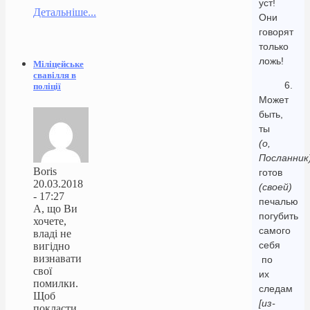
уст!
Детальніше...
Они
говорят
только
ложь!
Міліцейське
свавілля в
6.
поліції
Может
быть,
ты
(о,
Посланник
Boris
готов
20.03.2018
(своей)
- 17:27
печалью
А, що Ви
погубить
хочете,
самого
владі не
себя
вигідно
визнавати
по
свої
их
помилки.
следам
Щоб
[из-
покласти