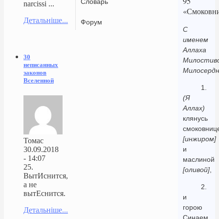
95
Словарь
narcissi ...
«Смоковн
Детальніше...
Форум
С
именем
Аллаха
30
Милостиво
неписанных
Милосердн
законов
Вселенной
1.
(Я
Аллах)
клянусь
смоковниц
[инжиром]
Томас
30.09.2018
и
- 14:07
маслиной
25.
[оливой]
,
ВытИснится,
а не
2.
вытЕснится.
и
горою
Детальніше...
Синаем