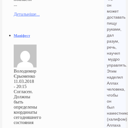
...
он
может
Детальніше...
доставать
пищу
руками,
дал
Маніфест
разум,
речь,
научил
мудро
управлять.
Володимир
Этим
Єрьоменко
наделил
11.03.2018
Аллах
- 20:15
человека,
Согласен.
чтобы
Должны
он
быть
определены
был
координаты
наместник
сегодняшнего
(халифом)
состояния
Аллаха
...