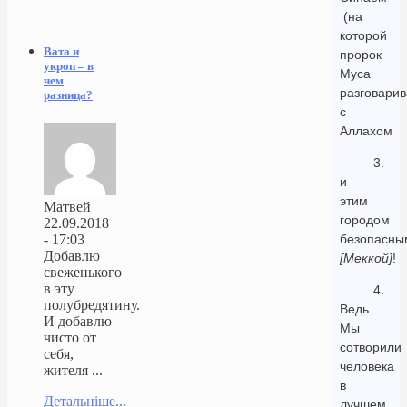
(на
которой
Вата и
пророк
укроп – в
Муса
чем
разговарив
разница?
с
Аллахом
3.
и
этим
Матвей
городом
22.09.2018
безопасны
- 17:03
Добавлю
[Меккой]
!
свеженького
в эту
4.
полубредятину.
Ведь
И добавлю
Мы
чисто от
сотворили
себя,
человека
жителя ...
в
Детальніше...
лучшем