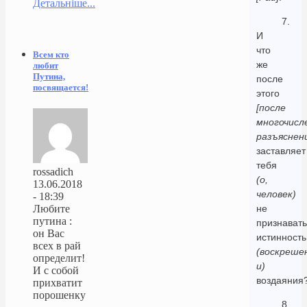
Детальніше...
7.
И
что
Всем кто
же
любит
Путина,
после
посвящается!
этого
[после
многочисл
разъяснен
заставляет
тебя
rossadich
(о,
13.06.2018
человек)
- 18:39
не
Любите
путина :
признавать
он Вас
истинность
всех в рай
(воскреше
определит!
и)
И с собой
воздаяния
прихватит
порошенку
8.