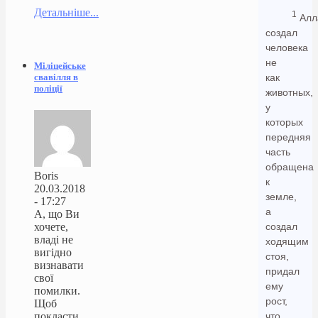
Детальніше...
1
Алл
создал
человека
не
Міліцейське
как
свавілля в
поліції
животных,
у
которых
передняя
часть
обращена
Boris
к
20.03.2018
земле,
- 17:27
а
А, що Ви
создал
хочете,
владі не
ходящим
вигідно
стоя,
визнавати
придал
свої
ему
помилки.
рост,
Щоб
что
покласти