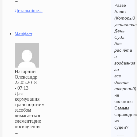
...
Разве
Детальніше...
Аллах
(Который
установил
День
Маніфест
Суда
для
расчёта
и
воздаяния
за
Нагорний
все
Олександр
22.05.2018
деяния
- 07:13
творений)
Для
не
кермування
является
транспортним
Самым
засобом
справедли
вимагається
елементарне
из
посвідчення
судей?
...