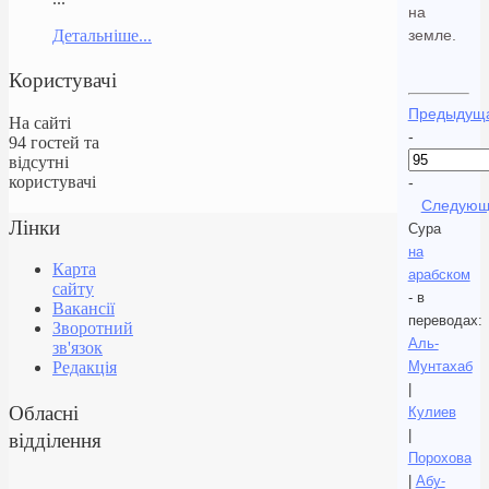
на
Детальніше...
земле.
Користувачі
Предыдущ
На сайті
-
94 гостей та
відсутні
користувачі
-
Следующ
Лінки
Сура
на
Карта
арабском
сайту
- в
Вакансії
переводах:
Зворотний
Аль-
зв'язок
Мунтахаб
Редакція
|
Обласні
Кулиев
відділення
|
Порохова
|
Абу-