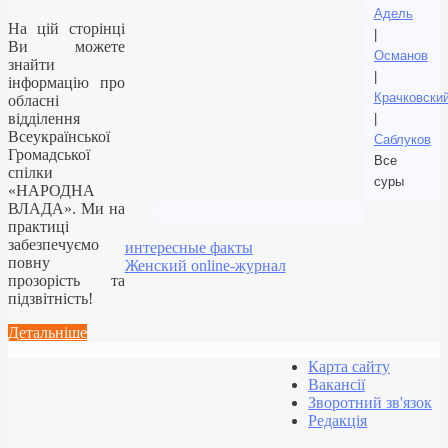
Адель
На цій сторінці
|
Ви можете
Османов
знайти
|
інформацію про
Крачковски
обласні
відділення
|
Всеукраїнської
Саблуков
Громадської
Все
спілки
суры
«НАРОДНА
ВЛАДА». Ми на
практиці
забезпечуємо
интересные факты
повну
Женский online-журнал
прозорість та
підзвітність!
Детальніше
Карта сайту
Вакансії
Зворотний зв'язок
Редакція