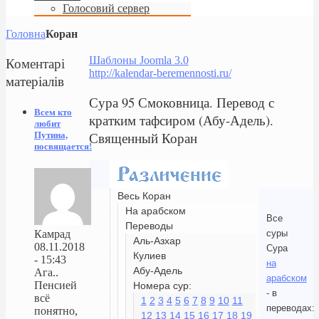
Голосовий сервер
Головна
Коран
Коментарі
Шаблоны Joomla 3.0
http://kalendar-beremennosti.ru/
матеріалів
Сура 95 Смоковница. Перевод с
Всем кто
кратким тафсиром (Абу-Адель).
любит
Священный Коран
Путина,
посвящается!
Весь Коран
На арабском
Все
Переводы
суры
Камрад
Аль-Азхар
08.11.2018
Сура
Кулиев
- 15:43
на
Абу-Адель
Ага..
арабском
Пенсией
Номера сур:
- в
всё
1
2
3
4
5
6
7
8
9
10
11
переводах:
понятно,
12
13
14
15
16
17
18
19