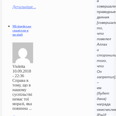
и
совершали
Детальніше...
праведные
деяния
[совершал
Міліцейське
то,
свавілля в
что
поліції
повелел
Аллах
и
сторонили
того,
что
Violetta
10.09.2018
Он
- 22:36
запретил]
Справа в
–
тому, що в
им
нашому
(будет
суспільстві
дана)
немає тої
моралі, яка
награда
повинна ...
неисчисли
[Рай]
!