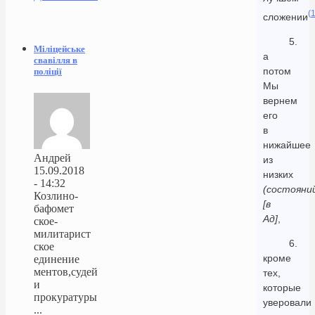
(1
сложении
5.
Міліцейське
а
свавілля в
потом
поліції
Мы
вернем
его
в
нижайшее
Андрей
из
15.09.2018
низких
- 14:32
(состояни
Козлино-
[в
бафомет
Ад]
,
ское-
милитарист
6.
ское
кроме
единение
ментов,судей
тех,
и
которые
прокуратуры
уверовали
...