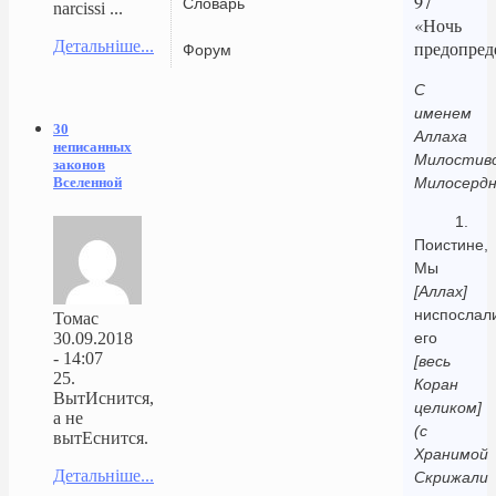
97
Словарь
narcissi ...
«Ночь
Детальніше...
предопред
Форум
С
именем
30
Аллаха
неписанных
Милостиво
законов
Вселенной
Милосердн
1.
Поистине,
Мы
[Аллах]
ниспослал
Томас
30.09.2018
его
- 14:07
[весь
25.
Коран
ВытИснится,
целиком]
а не
(с
вытЕснится.
Хранимой
Детальніше...
Скрижали