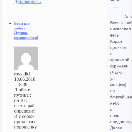
Детальніше...
1
Алл
Всевышни
Всем кто
любит
ниспослал
Путина,
весь
посвящается!
Коран
целиком
с
хранимой
скрижали
(Лаух-
rossadich
ул-
13.06.2018
- 18:39
махфуз)
Любите
на
путина :
ближайше
он Вас
небо
всех в рай
в
определит!
ночь
И с собой
прихватит
предопред
порошенку
Далее