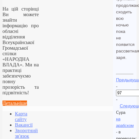
продолжаю
На цій сторінці
сходить
Ви можете
всю
знайти
ночью
інформацію про
обласні
пока
відділення
не
Всеукраїнської
появится
Громадської
рассветна
спілки
заря.
«НАРОДНА
ВЛАДА». Ми на
практиці
забезпечуємо
Предыдущ
повну
-
прозорість та
підзвітність!
-
Детальніше
Следующ
Сура
Карта
на
сайту
Вакансії
арабском
Зворотний
- в
зв'язок
переводах: