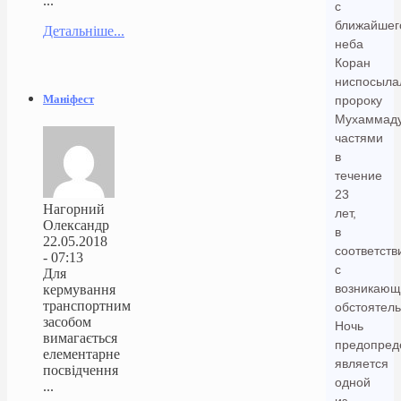
...
с
ближайшег
Детальніше...
неба
Коран
ниспосыла
Маніфест
пророку
Мухаммад
частями
в
течение
23
Нагорний
лет,
Олександр
в
22.05.2018
соответств
- 07:13
с
Для
возникаю
кермування
транспортним
обстоятель
засобом
Ночь
вимагається
предопред
елементарне
является
посвідчення
одной
...
из