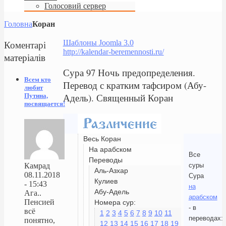
Голосовий сервер
Головна
Коран
Коментарі
Шаблоны Joomla 3.0
http://kalendar-beremennosti.ru/
матеріалів
Сура 97 Ночь предопределения.
Всем кто
Перевод с кратким тафсиром (Абу-
любит
Адель). Священный Коран
Путина,
посвящается!
Весь Коран
На арабском
Все
Переводы
суры
Камрад
Аль-Азхар
08.11.2018
Сура
Кулиев
- 15:43
на
Абу-Адель
Ага..
арабском
Пенсией
Номера сур:
- в
всё
1
2
3
4
5
6
7
8
9
10
11
переводах:
понятно,
12
13
14
15
16
17
18
19