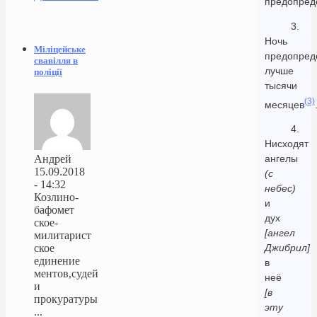
предопред
3.
Ночь
Міліцейське
предопред
свавілля в
лучше
поліції
тысячи
(3)
месяцев
4.
Нисходят
Андрей
ангелы
15.09.2018
(с
- 14:32
небес)
Козлино-
и
бафомет
дух
ское-
[ангел
милитарист
ское
Джибрил]
единение
в
ментов,судей
неё
и
[в
прокуратуры
эту
...