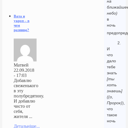
на
ближайше
небо)
Вата и
в
укроп – в
ночь
чем
разница?
предопред
2.
И
что
дало
Матвей
тебе
22.09.2018
знать
- 17:03
[ты
Добавлю
хоть
свеженького
в эту
знаешь]
полубредятину.
((о,
И добавлю
Пророк)
),
чисто от
что
себя,
такое
жителя ...
ночь
Детальніше...