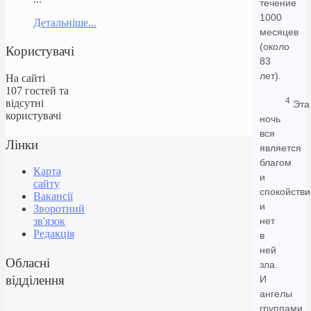
течение
1000
Детальніше...
месяцев
(около
Користувачі
83
лет).
На сайті
107 гостей та
4
відсутні
Эта
користувачі
ночь
вся
Лінки
является
благом
Карта
и
сайту
спокойств
Вакансії
и
Зворотний
нет
зв'язок
Редакція
в
ней
Обласні
зла.
відділення
И
ангелы
группами