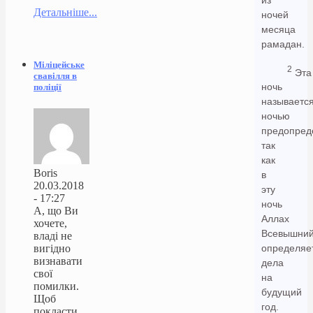
Детальніше...
ночей
месяца
рамадан.
Міліцейське
2
Эта
свавілля в
ночь
поліції
называетс
ночью
предопред
так
как
Boris
в
20.03.2018
эту
- 17:27
ночь
А, що Ви
Аллах
хочете,
Всевышни
владі не
вигідно
определяе
визнавати
дела
свої
на
помилки.
будущий
Щоб
год.
покласти