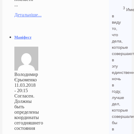
...
3
Име
Детальніше...
в
виду
то,
что
Маніфест
дела,
которые
совершают
в
эту
единствен
Володимир
ночь
Єрьоменко
11.03.2018
в
- 20:15
году,
Согласен.
лучше
Должны
дел,
быть
которые
определены
совершали
координаты
сегодняшнего
бы
состояния
в
...