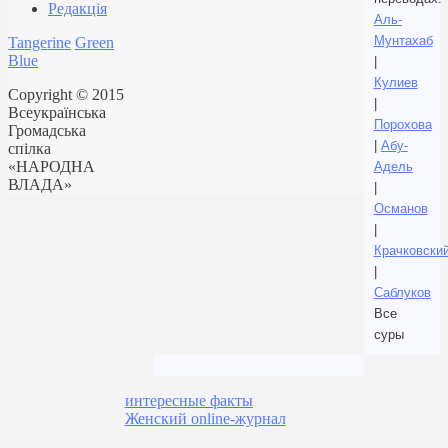
Редакція
Аль-
Мунтахаб
Tangerine
Green
Blue
|
Кулиев
Copyright © 2015
|
Всеукраїнська
Порохова
Громадська
|
Абу-
спілка
«НАРОДНА
Адель
ВЛАДА»
|
Османов
|
Крачковски
|
Саблуков
Все
суры
интересные факты
Женский online-журнал