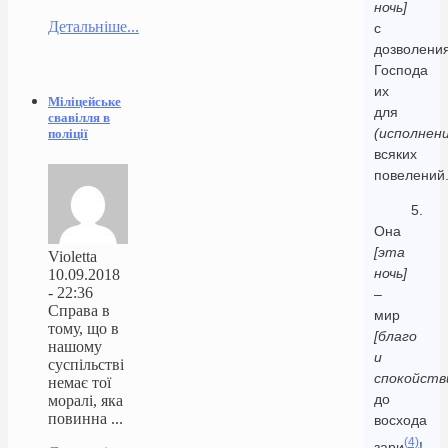
ночь]
Детальніше...
с
дозволени
Господа
их
Міліцейське
для
свавілля в
(исполнени
поліції
всяких
повелений
5.
Она
[эта
Violetta
ночь]
10.09.2018
- 22:36
–
Справа в
мир
тому, що в
[благо
нашому
и
суспільстві
спокойств
немає тої
до
моралі, яка
повинна ...
восхода
(4)
зари
!