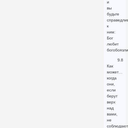
и
вы
будьте
справедли
к
ним:
Бог
любит
богобоязли
9.8
Как
может…
когда
они,
если
берут
верх
над
вами,
не
соблюдают