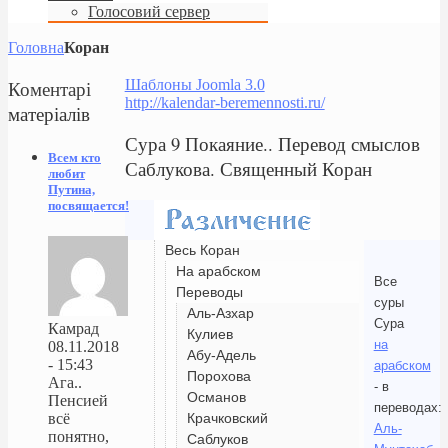
Голосовий сервер
Головна
Коран
Коментарі
Шаблоны Joomla 3.0
http://kalendar-beremennosti.ru/
матеріалів
Сура 9 Покаяние.. Перевод смыслов
Всем кто
Саблукова. Священный Коран
любит
Путина,
посвящается!
Весь Коран
На арабском
Все
Переводы
суры
Аль-Азхар
Сура
Камрад
Кулиев
на
08.11.2018
Абу-Адель
- 15:43
арабском
Порохова
Ага..
- в
Османов
Пенсией
переводах:
Крачковский
всё
Аль-
понятно,
Саблуков