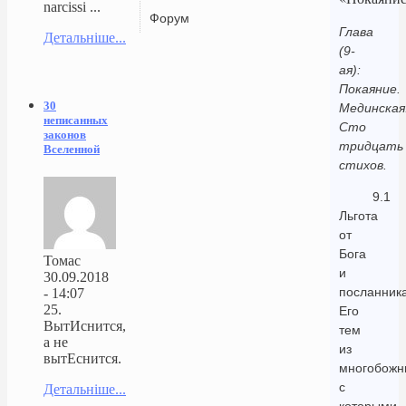
narcissi ...
Форум
Глава
Детальніше...
(9-
ая):
Покаяние.
30
Мединская
неписанных
Сто
законов
тридцать
Вселенной
стихов.
9.1
Льгота
от
Бога
Томас
и
30.09.2018
посланник
- 14:07
25.
Его
ВытИснится,
тем
а не
из
вытЕснится.
многобожн
с
Детальніше...