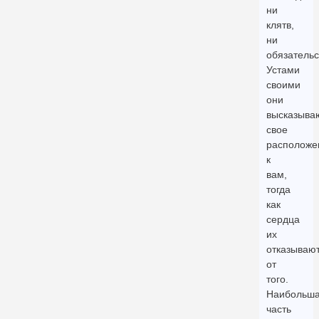
ни
клятв,
ни
обязательс
Устами
своими
они
высказыва
свое
расположе
к
вам,
тогда
как
сердца
их
отказываю
от
того.
Наибольш
часть