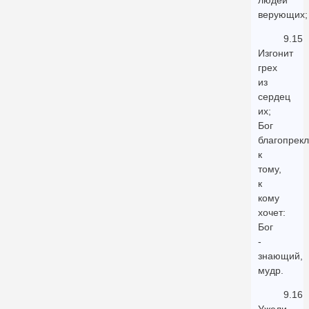
людей
верующих;
9.15
Изгонит
грех
из
сердец
их;
Бог
благопрек
к
тому,
к
кому
хочет:
Бог
-
знающий,
мудр.
9.16