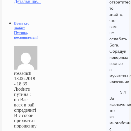
Детальніше...
отвратитес
то
знайте,
что
Всем кто
вам
любит
не
Путина,
посвящается!
ослабить
Бога.
Обрадуй
неверных
вестью
о
rossadich
мучительн
13.06.2018
наказании.
- 18:39
Любите
9.4
путина :
За
он Вас
исключени
всех в рай
определит!
тех
И с собой
из
прихватит
многобожн
порошенку
с