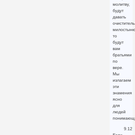
молитву,
будут
давать
очистител
милостыню
то
будут
вам
братьями
по
вере.
Мы
излагаем
эти
знамения
ясно
для
людей
понимающ
9.12