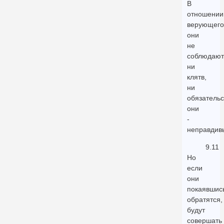
В
отношении
верующего
они
не
соблюдают
ни
клятв,
ни
обязательс
они
-
неправдив
9.11
Но
если
они
покаявшис
обратятся,
будут
совершать