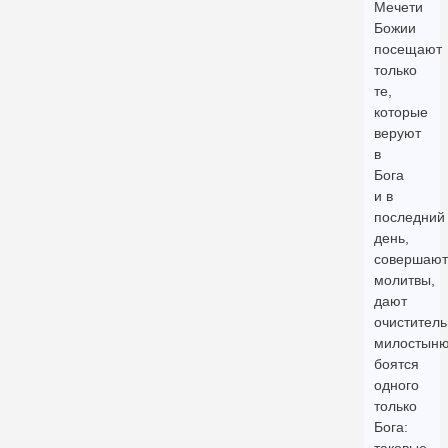
Мечети
Божии
посещают
только
те,
которые
веруют
в
Бога
и в
последний
день,
совершают
молитвы,
дают
очистител
милостыню
боятся
одного
только
Бога: