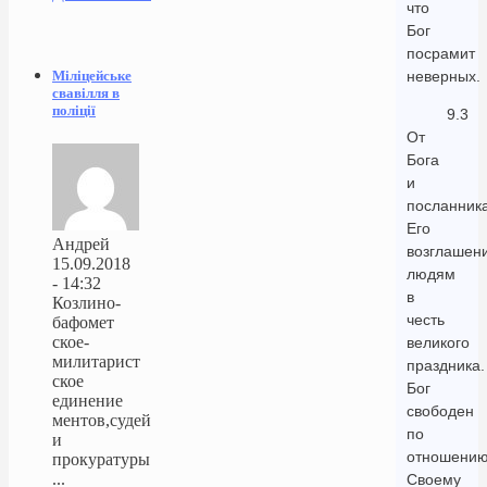
что
Бог
посрамит
Міліцейське
неверных.
свавілля в
поліції
9.3
От
Бога
и
посланник
Его
Андрей
возглашен
15.09.2018
людям
- 14:32
в
Козлино-
честь
бафомет
ское-
великого
милитарист
праздника.
ское
Бог
единение
свободен
ментов,судей
по
и
отношени
прокуратуры
...
Своему