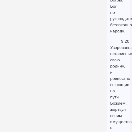
Богом:
Бог
не
руководите
беззаконн
народу.
9.20
Уверовавш
оставивши
свою
родину,
и
ревностно
воюющие
на
пути
Божием,
жертвуя
своим
имуществ
и