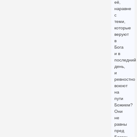
её,
наравне
с
теми,
которые
веруют
в
Бога
и в
последний
день,
и
ревностно
воюют
на
пути
Божием?
Они
не
равны
пред