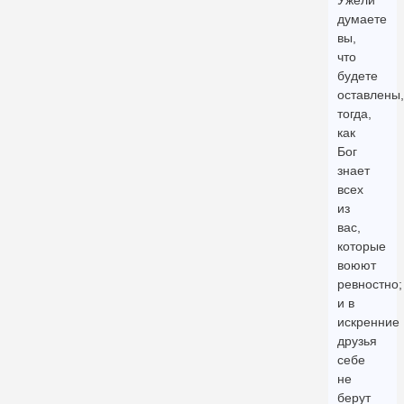
Ужели
думаете
вы,
что
будете
оставлены,
тогда,
как
Бог
знает
всех
из
вас,
которые
воюют
ревностно;
и в
искренние
друзья
себе
не
берут