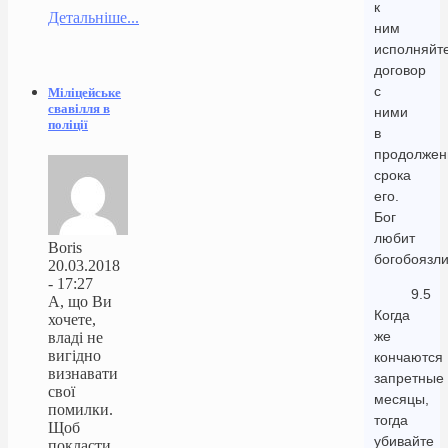
к
Детальніше...
ним
исполняйт
договор
с
Міліцейське
свавілля в
ними
поліції
в
продолжен
срока
его.
Бог
любит
Boris
богобоязли
20.03.2018
- 17:27
9.5
А, що Ви
Когда
хочете,
же
владі не
вигідно
кончаются
визнавати
запретные
свої
месяцы,
помилки.
тогда
Щоб
убивайте
покласти