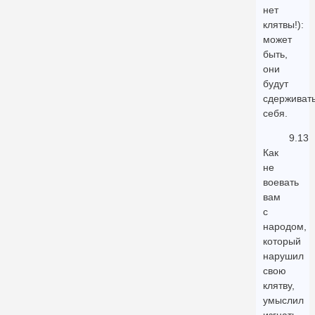
нет
клятвы!):
может
быть,
они
будут
сдерживат
себя.
9.13
Как
не
воевать
вам
с
народом,
который
нарушил
свою
клятву,
умыслил