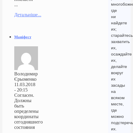
многобожн
...
где
Детальніше...
ни
найдете
их;
старайтесь
Маніфест
захватить
их,
осаждайте
их,
делайте
вокруг
Володимир
Єрьоменко
их
11.03.2018
засады
- 20:15
на
Согласен.
всяком
Должны
месте,
быть
где
определены
координаты
можно
сегодняшнего
подстереч
состояния
их.
...