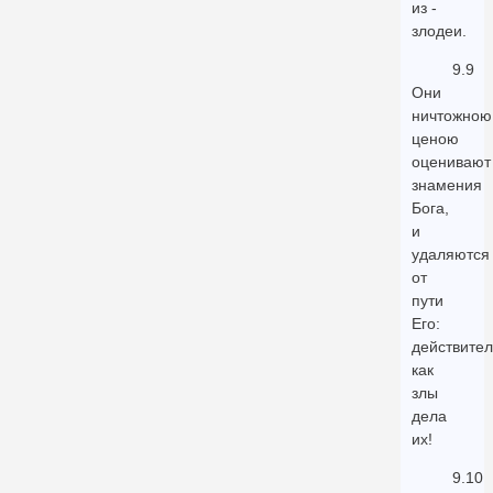
из -
злодеи.
9.9
Они
ничтожною
ценою
оценивают
знамения
Бога,
и
удаляются
от
пути
Его:
действител
как
злы
дела
их!
9.10