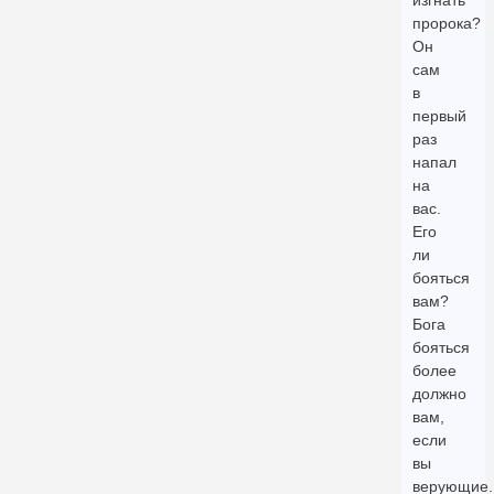
изгнать
пророка?
Он
сам
в
первый
раз
напал
на
вас.
Его
ли
бояться
вам?
Бога
бояться
более
должно
вам,
если
вы
верующие.