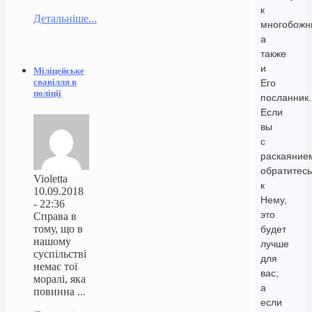
к
Детальніше...
многобожн
а
также
и
Міліцейське
свавілля в
Его
поліції
посланник.
Если
вы
с
раскаяние
обратитесь
Violetta
к
10.09.2018
Нему,
- 22:36
это
Справа в
тому, що в
будет
нашому
лучше
суспільстві
для
немає тої
вас;
моралі, яка
а
повинна ...
если