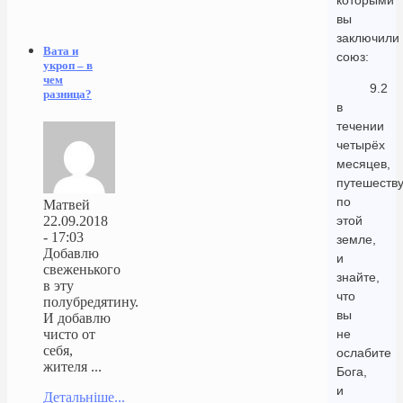
которыми
вы
заключили
Вата и
союз:
укроп – в
чем
9.2
разница?
в
течении
четырёх
месяцев,
путешеств
по
Матвей
этой
22.09.2018
- 17:03
земле,
Добавлю
и
свеженького
знайте,
в эту
что
полубредятину.
вы
И добавлю
не
чисто от
себя,
ослабите
жителя ...
Бога,
и
Детальніше...