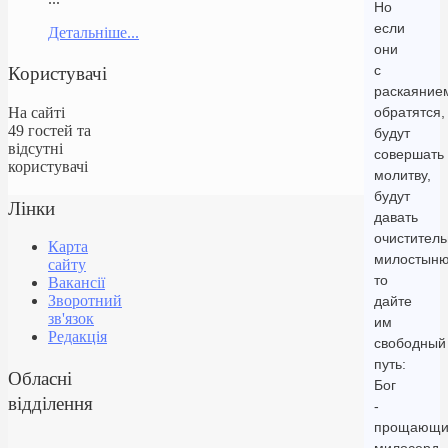
Но
если
Детальніше...
они
Користувачі
с
раскаяние
На сайті
обратятся,
49 гостей та
будут
відсутні
совершать
користувачі
молитву,
будут
Лінки
давать
очистител
Карта
милостыню
сайту
то
Вакансії
Зворотний
дайте
зв'язок
им
Редакція
свободный
путь:
Обласні
Бог
відділення
-
прощающи