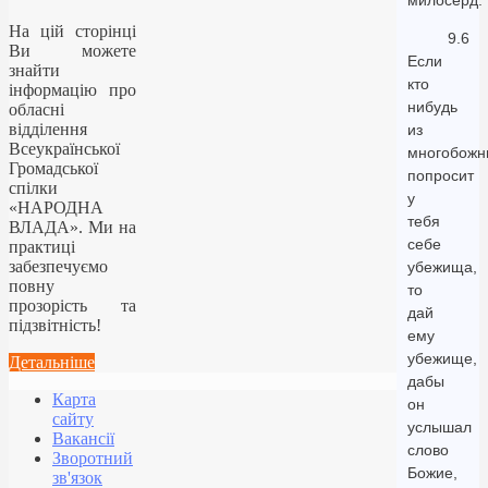
милосерд.
На цій сторінці
9.6
Ви можете
Если
знайти
кто
інформацію про
нибудь
обласні
відділення
из
Всеукраїнської
многобожн
Громадської
попросит
спілки
у
«НАРОДНА
тебя
ВЛАДА». Ми на
себе
практиці
забезпечуємо
убежища,
повну
то
прозорість та
дай
підзвітність!
ему
убежище,
Детальніше
дабы
Карта
он
сайту
услышал
Вакансії
слово
Зворотний
Божие,
зв'язок