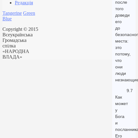
после
Редакція
того
Tangerine
Green
доведи
Blue
его
до
Copyright © 2015
Всеукраїнська
безопасно
Громадська
места:
спілка
это
«НАРОДНА
потому,
ВЛАДА»
что
они
люди
незнающие
9.7
Как
может
у
Бога
и
посланник
Его