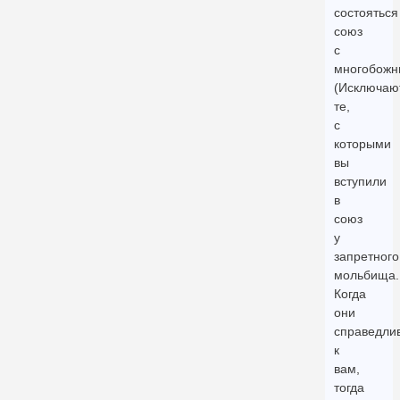
состояться
союз
с
многобожн
(Исключаю
те,
с
которыми
вы
вступили
в
союз
у
запретного
мольбища.
Когда
они
справедли
к
вам,
тогда