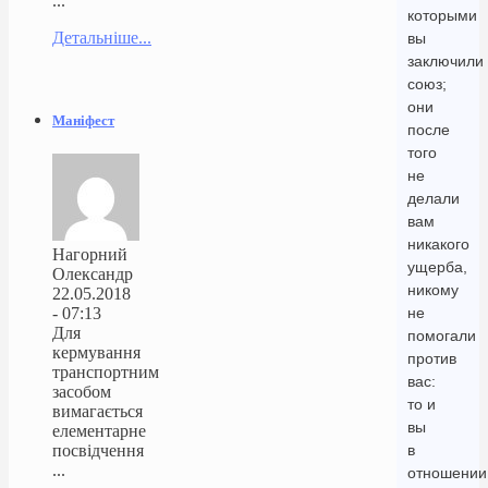
...
которыми
Детальніше...
вы
заключили
союз;
они
Маніфест
после
того
не
делали
вам
никакого
Нагорний
ущерба,
Олександр
никому
22.05.2018
- 07:13
не
Для
помогали
кермування
против
транспортним
вас:
засобом
то и
вимагається
вы
елементарне
посвідчення
в
...
отношении