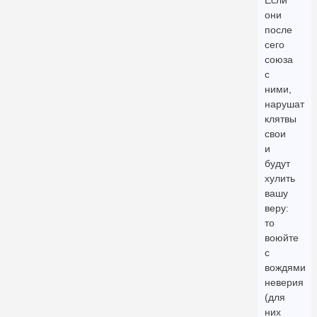
Если
они
после
сего
союза
с
ними,
нарушат
клятвы
свои
и
будут
хулить
вашу
веру:
то
воюйте
с
вождями
неверия
(для
них