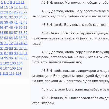
4
5
6
7
8
9
10
11
48.1 Истинно, Мы помогли победить теб
14
15
16
17
18
19
48.2 Для того, чтобы Богу простить тебе
22
23
24
25
26
27
выполнить над тобой любовь свою и вести тебя
30
31
32
33
34
35
38
39
40
41
42
43
48.3 И что бы Богу помочь тебе крепкою
46
47
48
49
50
51
54
55
56
57
58
59
48.4 Он ниспосылает в сердца верующих п
62
63
64
65
66
67
прибавлялась вера к вере их (во власти Бога в
70
71
72
73
74
75
мудр);
78
79
80
81
82
83
48.5 Для того, чтобы верующие и верующ
86
87
88
89
90
91
текут реки, оставаясь там на веки; чтобы очисти
94
95
96
97
98
99
Бога есть великое блаженство;
01
102
103
104
06
107
108
109
48.6 И чтобы наказать лицемеров и лице
1
112
113
114
мыслящих о Боге худые мысли: худой будет и д
на них, проклял их и приготовил для них геен
48.7 Во власти Бога воинства небес и зем
48.8 Истинно, Мы ниспослали тебя свиде
страшителем,