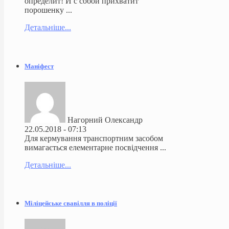
определит! И с собой прихватит
порошенку ...
Детальніше...
Маніфест
Нагорний Олександр
22.05.2018 - 07:13
Для кермування транспортним засобом
вимагається елементарне посвідчення ...
Детальніше...
Міліцейське свавілля в поліції