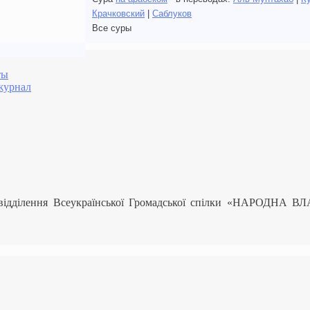
Крачковский
|
Саблуков
Все суры
ты
журнал
 відділення Всеукраїнської Громадської спілки «НАРОДНА В