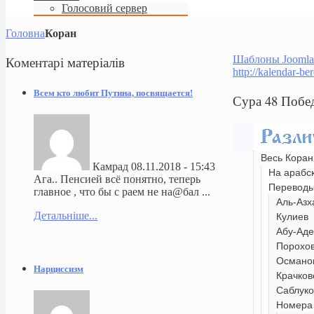
Голосовий сервер
Головна
Коран
Коментарі
матеріалів
Шаблоны Joomla
http://kalendar-be
Всем кто любит Путина, посвящается!
Сура 48 Побе
Весь Коран
Камрад
08.11.2018 - 15:43
На арабс
Ага.. Пенсией всё понятно, теперь
Перевод
главное , что бы с раем не на@бал ...
Аль-Азх
Детальніше...
Кулиев
Абу-Аде
Порохо
Османо
Нарциссизм
Крачков
Саблуко
Номера 