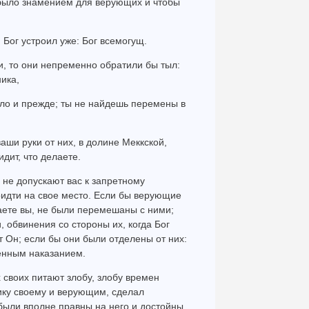
о было знамением для верующих и чтобы
, Бог устроил уже: Бог всемогущ.
и, то они непременно обратили бы тыл:
ика,
ло и прежде; ты не найдешь перемены в
ваши руки от них, в долине Меккской,
идит, что делаете.
 не допускают вас к запретному
идти на свое место. Если бы верующие
ете вы, не были перемешаны с ними;
, обвинения со стороны их, когда Бог
т Он; если бы они были отделены от них:
енным наказанием.
х своих питают злобу, злобу времен
ику своему и верующим, сделал
 были вполне правны на него и достойны