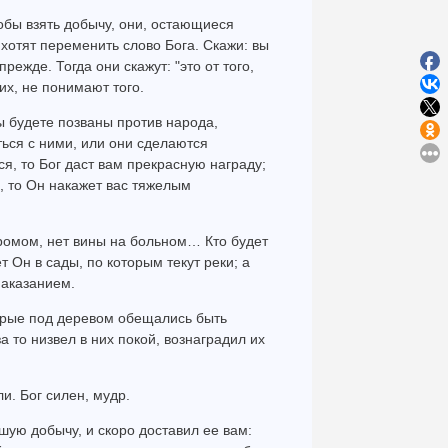
тобы взять добычу, они, остающиеся
и хотят переменить слово Бога. Скажи: вы
режде. Тогда они скажут: "это от того,
их, не понимают того.
 будете позваны против народа,
ься с ними, или они сделаются
я, то Бог даст вам прекрасную награду;
д, то Он накажет вас тяжелым
хромом, нет вины на больном… Кто будет
т Он в сады, по которым текут реки; а
наказанием.
орые под деревом обещались быть
а то низвел в них покой, вознаградил их
и. Бог силен, мудр.
шую добычу, и скоро доставил ее вам: