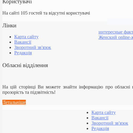
Користувачі
На сайті 105 гостей та відсутні користувачі
Лінки
интересные фак
Карта сайту
Женский online-
Вакансії
Зворотний зв'язок
Редакція
Обласні відділення
На цій сторінці Ви можете знайти інформацію про обласні
прозорість та підзвітність!
Детальніше
Карта сайту
Вакансії
Зворотний зв'язок
Редакція