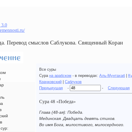
 3.0
remennosti.ru/
да. Перевод смыслов Саблукова. Священный Коран
Все суры
ком
Сура
на арабском
- в переводах:
Аль-Мунтахаб
|
К
ы
Крачковский
|
Саблуков
ар
Предыдущая
-
-
Следующая
ль
Сура 48 «Победа»
ва
в
Глава (48-ая): Победа.
ский
Мединская. Двадцать девять стихов.
в
Во имя Бога, милостивого, милосердного.
сур: