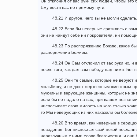
Он отклонил от вас руки сих людей, чтобы эт
Ему вести вас по прямому пути.
48.21 И другое, чего вы не могли сделать
48.22 Если бы неверные сразились с вам
они не найдут себе ни покровителя, ни помощн
48.23 По распоряжению Божию, какое бы
распоряжении Божием.
48.24 Он Сам отклонил от вас руки их, и 
после того, как дал вам победу над ними. Бог в
48.25 Они те самые, которые не веруют и
мольбищу, и не дают жертвенным животным пр
мужчины и верующие женщины, которых не зна
если бы не падало на вас, при вашем незнании
ниспосылает свою милость на кого только хоче
то Мы неверующих из них наказали бы болезн
48.26 В то время, как неверные в сердца
неведения, Бог ниспослал свой покой посланн
неразлучным с ними слово благочестия, и они