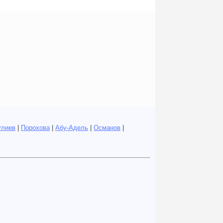
улиев
|
Порохова
|
Абу-Адель
|
Османов
|