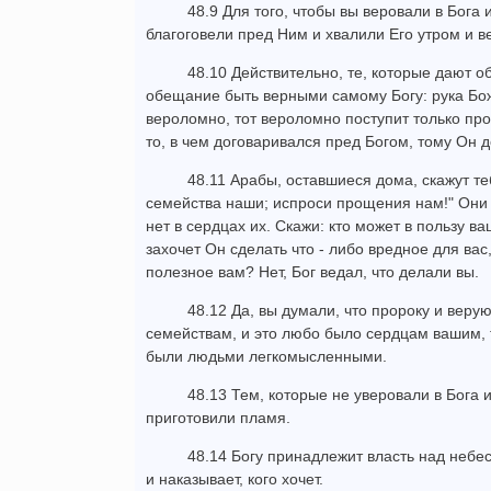
48.9 Для того, чтобы вы веровали в Бога 
благоговели пред Ним и хвалили Его утром и в
48.10 Действительно, те, которые дают 
обещание быть верными самому Богу: рука Божи
вероломно, тот вероломно поступит только про
то, в чем договаривался пред Богом, тому Он д
48.11 Арабы, оставшиеся дома, скажут те
семейства наши; испроси прощения нам!" Они я
нет в сердцах их. Скажи: кто может в пользу ва
захочет Он сделать что - либо вредное для вас,
полезное вам? Нет, Бог ведал, что делали вы.
48.12 Да, вы думали, что пророку и веру
семействам, и это любо было сердцам вашим, т
были людьми легкомысленными.
48.13 Тем, которые не уверовали в Бога 
приготовили пламя.
48.14 Богу принадлежит власть над небе
и наказывает, кого хочет.