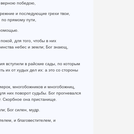
е верною победою,
 прежние и последующие грехи твои,
 по прямому пути,
 помощью.
окой, для того, чтобы в них
оинства небес и земли; Бог знающ,
ия вступили в райские сады, по которым
ть их от худых дел их: а это со стороны
мерок, многобожников и многобожниц,
ля них поворот судьбы. Бог прогневался
ну. Скорбное она пристанище.
ли; Бог силен, мудр.
телем, и благовестителем, и