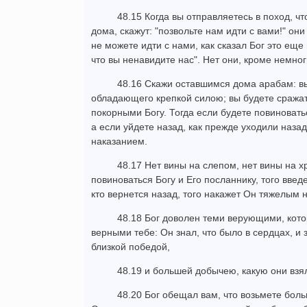
48.15 Когда вы отправляетесь в поход, ч
дома, скажут: "позвольте нам идти с вами!" он
не можете идти с нами, как сказал Бог это еще п
что вы ненавидите нас". Нет они, кроме немног
48.16 Скажи оставшимся дома арабам: вы
обладающего крепкой силою; вы будете сражат
покорными Богу. Тогда если будете повиноватьс
а если уйдете назад, как прежде уходили наза
наказанием.
48.17 Нет вины на слепом, нет вины на 
повиноваться Богу и Его посланнику, того введе
кто вернется назад, того накажет Он тяжелым 
48.18 Бог доволен теми верующими, кот
верными тебе: Он знал, что было в сердцах, и з
близкой победой,
48.19 и большей добычею, какую они взял
48.20 Бог обещал вам, что возьмете боль