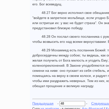
его. Бог всеведущ.
48.27 Бог верно исполнил свое обещание
"войдете в запретное мольбище, если угодно Б
или остригши их: у вас не будет страха". Он зн
предустановил близкую победу.
48.28 Он послал своего посланника с ру
чтобы возвысить его над всеми вероуставами: 
48.29 Мохаммед есть посланник Божий: те
добросердечны между собою; ты видишь, как о
желая получить от Бога милость и угодить Ему;
коленопреклонений. В Законе уподобляются о
семени на ниве: оно пускает из себя стебель, 
помещаясь на верху в своем колосе, и радует п
чтобы ими раздражить неверных. Тем из них, к
обещал прощение и великую награду.
Предыдущая
-
-
Следующа
Сура
на арабском
- в переводах:
Аль-Мунтахаб
|
К