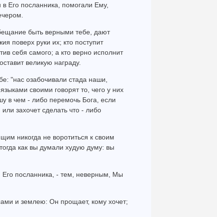
и в Его посланника, помогали Ему,
ечером.
обещание быть верными тебе, дают
я поверх руки их; кто поступит
тив себя самого; а кто верно исполнит
оставит великую награду.
бе: "нас озабочивали стада наши,
зыками своими говорят то, чего у них
шу в чем - либо перемочь Бога, если
 или захочет сделать что - либо
ющим никогда не воротиться к своим
огда как вы думали худую думу: вы
и Его посланника, - тем, неверным, Мы
сами и землею: Он прощает, кому хочет;