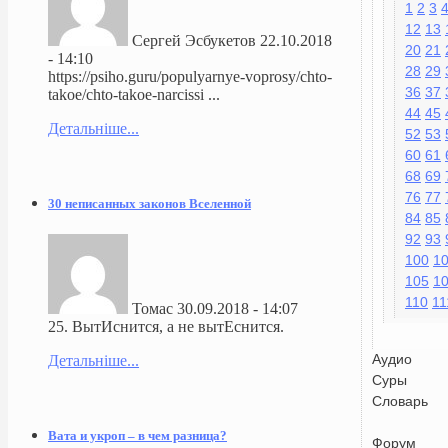
1
2
3
12
13
Сергей Эсбукетов
22.10.2018
20
21
- 14:10
28
29
https://psiho.guru/populyarnye-voprosy/chto-
36
37
takoe/chto-takoe-narcissi ...
44
45
Детальніше...
52
53
60
61
68
69
76
77
30 неписанных законов Вселенной
84
85
92
93
100
1
105
1
110
11
Томас
30.09.2018 - 14:07
25. ВытИснится, а не вытЕснится.
Аудио
Детальніше...
Суры
Словарь
Вата и укроп – в чем разница?
Форум