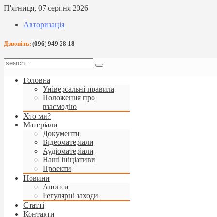
П'ятниця, 07 серпня 2026
Авторизація
Дзвоніть:
(096) 949 28 18
Головна
Універсальні правила
Положення про
взаємодію
Хто ми?
Матеріали
Документи
Відеоматеріали
Аудіоматеріали
Наші ініціативи
Проекти
Новини
Анонси
Регулярні заходи
Статті
Контакти