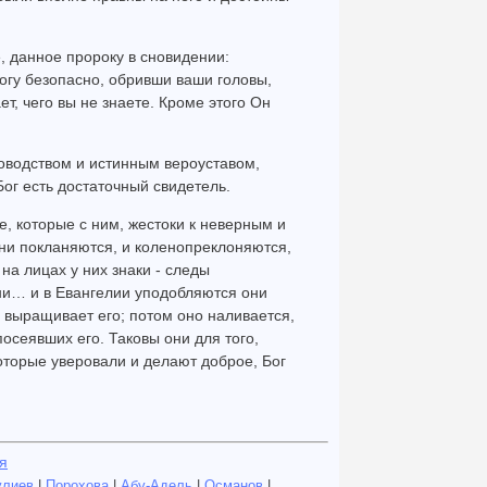
, данное пророку в сновидении:
огу безопасно, обривши ваши головы,
ает, чего вы не знаете. Кроме этого Он
ководством и истинным вероуставом,
Бог есть достаточный свидетель.
, которые с ним, жестоки к неверным и
ни покланяются, и коленопреклоняются,
 на лицах у них знаки - следы
ни… и в Евангелии уподобляются они
и выращивает его; потом оно наливается,
осеявших его. Таковы они для того,
оторые уверовали и делают доброе, Бог
я
улиев
|
Порохова
|
Абу-Адель
|
Османов
|