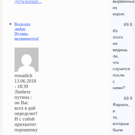
Детальніше...
вырванных
из
корня.
Всем кто
69.8
любит
Из
Путина,
этого
посвящается!
не
видишь
ли,
что
случится
после
rossadich
13.06.2018
с
- 18:39
ними?
Любите
путина :
69.9
он Вас
Фараон,
всех в рай
и
определит!
те,
И с собой
которые
прихватит
порошенку
были