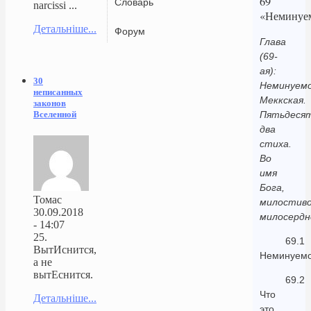
69
Словарь
narcissi ...
«Неминуе
Детальніше...
Форум
Глава
(69-
ая):
30
Неминуемо
неписанных
Меккская.
законов
Вселенной
Пятьдеся
два
стиха.
Во
имя
Бога,
Томас
милостиво
30.09.2018
милосердн
- 14:07
25.
69.1
ВытИснится,
Неминуем
а не
вытЕснится.
69.2
Что
Детальніше...
это