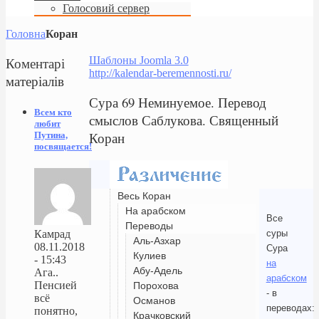
Голосовий сервер
Головна
Коран
Коментарі
Шаблоны Joomla 3.0
http://kalendar-beremennosti.ru/
матеріалів
Сура 69 Неминуемое. Перевод
Всем кто
смыслов Саблукова. Священный
любит
Коран
Путина,
посвящается!
Весь Коран
На арабском
Все
Переводы
суры
Камрад
Аль-Азхар
08.11.2018
Сура
Кулиев
- 15:43
на
Абу-Адель
Ага..
арабском
Пенсией
Порохова
- в
всё
Османов
переводах:
понятно,
Крачковский