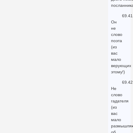
посланника
69.41
Он
не
слово
поэта
(из
вас
мало
верующих
этому!)
69.42
Не
слово
гадателя
(из
вас
мало
размышля
об