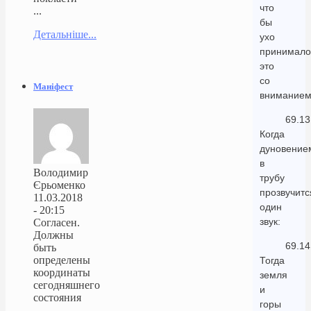
что
...
бы
Детальніше...
ухо
принимало
это
со
Маніфест
вниманием
69.13
Когда
дуновение
в
Володимир
трубу
Єрьоменко
прозвучитс
11.03.2018
один
- 20:15
звук:
Согласен.
Должны
69.14
быть
определены
Тогда
координаты
земля
сегодняшнего
и
состояния
горы
...