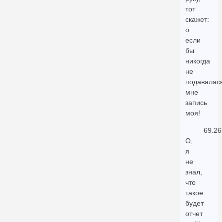
тот
скажет:
о
если
бы
никогда
не
подавалас
мне
запись
моя!
69.26
О,
я
не
знал,
что
такое
будет
отчет