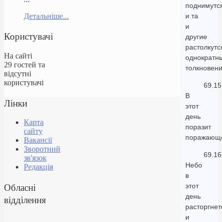
поднимутс
Детальніше...
и та
и
Користувачі
другие
растолкутс
На сайті
однократн
29 гостей та
толкновен
відсутні
користувачі
69.15
В
Лінки
этот
день
Карта
поразит
сайту
поражающ
Вакансії
Зворотний
69.16
зв'язок
Небо
Редакція
в
Обласні
этот
день
відділення
расторгнет
и