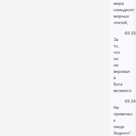
мера
семьдесят
мерных
локтей,
69.33
За
то,
что
он
не
веровал
в
Бога
великого;
69.34
Не
привечал
к
пище
бедного".