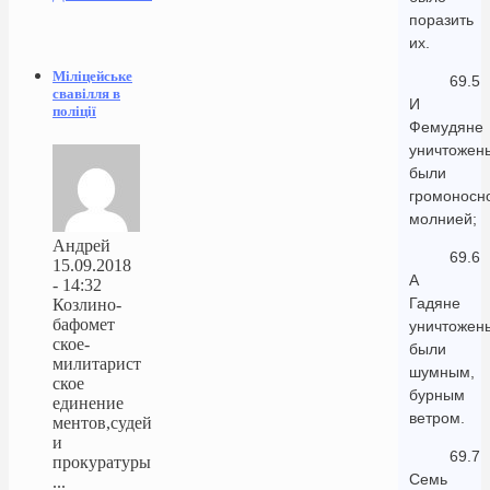
поразить
их.
Міліцейське
69.5
свавілля в
И
поліції
Фемудяне
уничтожен
были
громоносн
молнией;
Андрей
69.6
15.09.2018
А
- 14:32
Гадяне
Козлино-
бафомет
уничтожен
ское-
были
милитарист
шумным,
ское
бурным
единение
ветром.
ментов,судей
и
69.7
прокуратуры
Семь
...