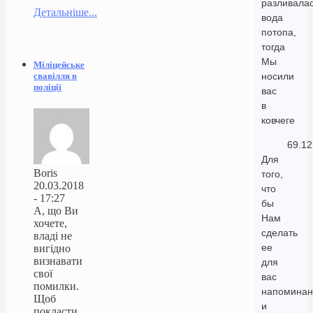
разливала
Детальніше...
вода
потопа,
тогда
Мы
Міліцейське
свавілля в
носили
поліції
вас
в
ковчеге
69.12
Для
Boris
того,
20.03.2018
что
- 17:27
бы
А, що Ви
Нам
хочете,
сделать
владі не
ее
вигідно
визнавати
для
свої
вас
помилки.
напоминан
Щоб
и
покласти