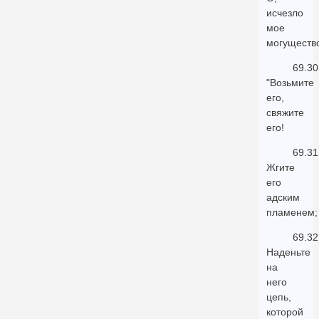
исчезло
мое
могуществ
69.30
"Возьмите
его,
свяжите
его!
69.31
Жгите
его
адским
пламенем;
69.32
Наденьте
на
него
цепь,
которой