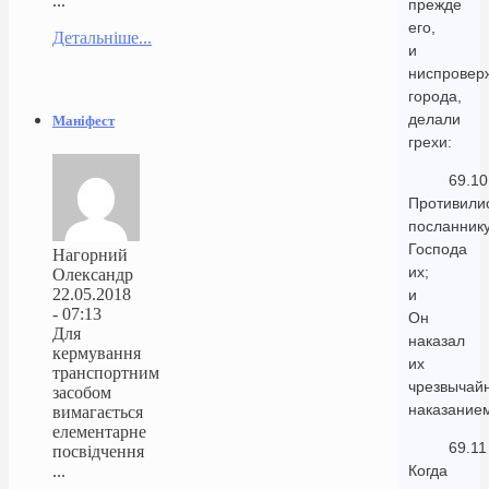
...
прежде
его,
Детальніше...
и
ниспровер
города,
делали
Маніфест
грехи:
69.10
Противили
посланник
Господа
Нагорний
их;
Олександр
22.05.2018
и
- 07:13
Он
Для
наказал
кермування
их
транспортним
чрезвычай
засобом
наказание
вимагається
елементарне
69.11
посвідчення
...
Когда