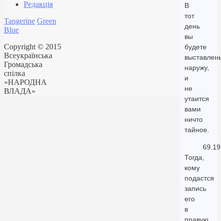
Редакція
В
тот
Tangerine
Green
день
Blue
вы
Copyright © 2015
будете
Всеукраїнська
выставлен
Громадська
наружу,
спілка
и
«НАРОДНА
не
ВЛАДА»
утаится
вами
ничто
тайное.
69.19
Тогда,
кому
подастся
запись
его
в
правую