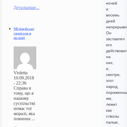
ночей
Детальніше...
и
восемь
дней
непрерывн
Міліцейське
Он
свавілля в
поліції
заставлял
его
действоват
на
них,
и,
Violetta
смотри,
10.09.2018
этот
- 22:36
народ,
Справа в
пораженн
тому, що в
нашому
им,
суспільстві
лежит
немає тої
как
моралі, яка
стволы
повинна ...
пальм,