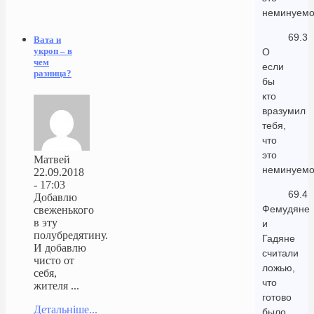
неминуем
69.3
Вата и
укроп – в
О
чем
если
разница?
бы
кто
вразумил
тебя,
что
это
Матвей
неминуемо
22.09.2018
- 17:03
69.4
Добавлю
Фемудяне
свеженького
в эту
и
полубредятину.
Гадяне
И добавлю
считали
чисто от
ложью,
себя,
что
жителя ...
готово
Детальніше...
было