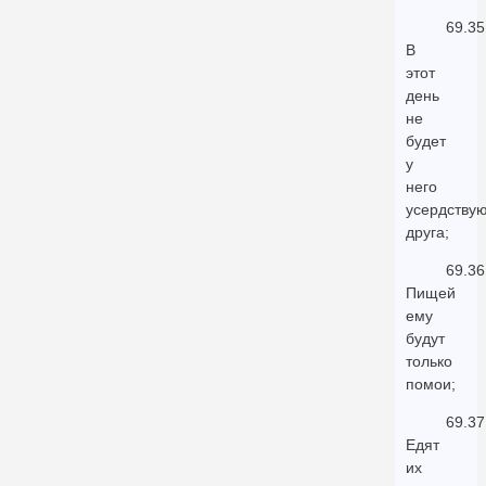
69.35
В
этот
день
не
будет
у
него
усердству
друга;
69.36
Пищей
ему
будут
только
помои;
69.37
Едят
их