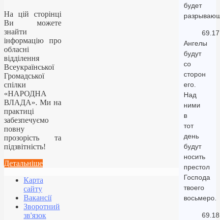
будет
На цій сторінці
разрывающ
Ви можете
знайти
69.17
інформацію про
Ангелы
обласні
будут
відділення
со
Всеукраїнської
сторон
Громадської
спілки
его.
«НАРОДНА
Над
ВЛАДА». Ми на
ними
практиці
в
забезпечуємо
тот
повну
день
прозорість та
підзвітність!
будут
носить
Детальніше
престол
Господа
Карта
твоего
сайту
Вакансії
восьмеро.
Зворотний
зв'язок
69.18