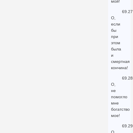
мой!
69.27
О,
если
бы
при
этом
была
и
смертная
кончина!
69.28
О,
не
помогло
мне
богатство
мое!
69.29
О,