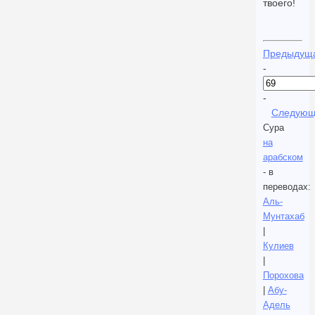
твоего!
Предыдущ
-
-
Следующ
Сура
на
арабском
- в
переводах:
Аль-
Мунтахаб
|
Кулиев
|
Порохова
|
Абу-
Адель