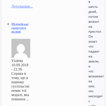
в
Детальніше...
шесть
дней,
потом
возсел
Міліцейське
на
свавілля в
престол.
поліції
Он
знает,
что
падает
на
Violetta
землю,
10.09.2018
и
- 22:36
что
Справа в
возникает
тому, що в
из
нашому
суспільстві
нее;
немає тої
что
моралі, яка
нисходит
повинна ...
с