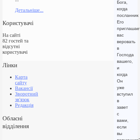
Бога,
когда
Детальніше...
посланник
Користувачі
Его
приглашае
На сайті
вас
82 гостей та
веровать
відсутні
в
користувачі
Господа
вашего,
Лінки
и
когда
Карта
Он
сайту
уже
Вакансії
Зворотний
вступил
зв'язок
в
Редакція
завет
с
Обласні
вами,
відділення
если
вы