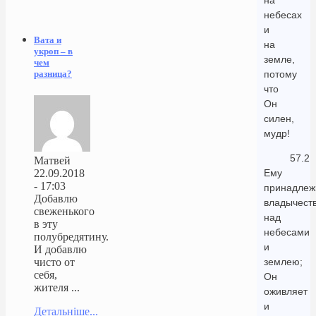
на
небесах
и
Вата и
на
укроп – в
земле,
чем
потому
разница?
что
Он
силен,
мудр!
57.2
Матвей
Ему
22.09.2018
- 17:03
принадлеж
Добавлю
владычест
свеженького
над
в эту
небесами
полубредятину.
и
И добавлю
землею;
чисто от
себя,
Он
жителя ...
оживляет
и
Детальніше...