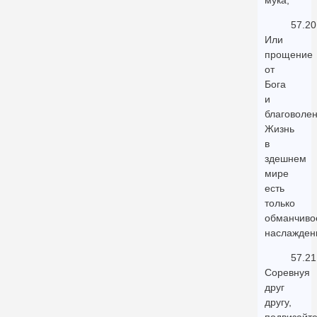
мука,
57.20
Или
прощение
от
Бога
и
благоволен
Жизнь
в
здешнем
мире
есть
только
обманчиво
наслажден
57.21
Соревнуя
друг
другу,