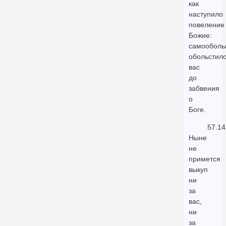
как
наступило
повеление
Божие:
самообол
обольстил
вас
до
забвения
о
Боге.
57.14
Ныне
не
примется
выкуп
ни
за
вас,
ни
за