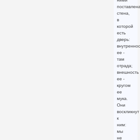
ними
поставлен
стена,
в
которой
есть
дверь:
внутреннос
ее -
там
отрада;
внешность
ее -
кругом
ее
мука.
Они
воскликнут
к
ним:
мы
не