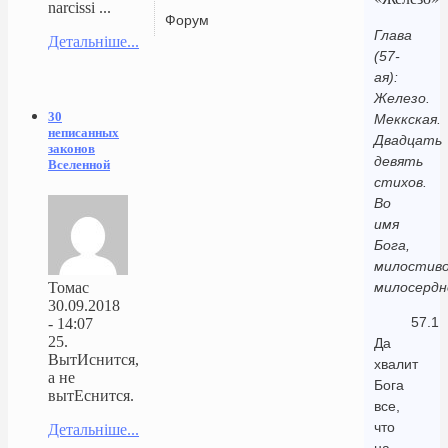
narcissi ...
Форум
Глава
Детальніше...
(57-
ая):
Железо.
30
Меккская.
неписанных
Двадцать
законов
девять
Вселенной
стихов.
Во
имя
Бога,
милостиво
Томас
милосердн
30.09.2018
57.1
- 14:07
25.
Да
ВытИснится,
хвалит
а не
Бога
вытЕснится.
все,
что
Детальніше...