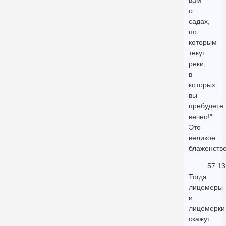
вам
о
садах,
по
которым
текут
реки,
в
которых
вы
пребудете
вечно!"
Это
великое
блаженство
57.13
Тогда
лицемеры
и
лицемерки
скажут