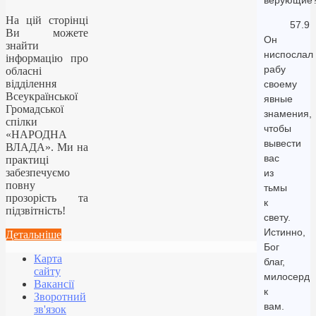
верующие
На цій сторінці
57.9
Ви можете
Он
знайти
ниспослал
інформацію про
рабу
обласні
відділення
своему
Всеукраїнської
явные
Громадської
знамения,
спілки
чтобы
«НАРОДНА
вывести
ВЛАДА». Ми на
вас
практиці
забезпечуємо
из
повну
тьмы
прозорість та
к
підзвітність!
свету.
Истинно,
Детальніше
Бог
Карта
благ,
сайту
милосерд
Вакансії
к
Зворотний
вам.
зв'язок