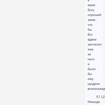
в
заем
Богу
хороший
заем,
что
бы
Бог
вдвое
заплатил
ему
за
него
и
было
бы
ему
щедрое
вознаграж
57.12
Некогда