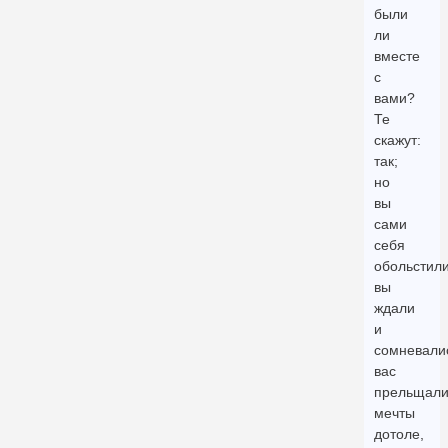
были
ли
вместе
с
вами?
Те
скажут:
так;
но
вы
сами
себя
обольстили
вы
ждали
и
сомневали
вас
прельщал
мечты
дотоле,