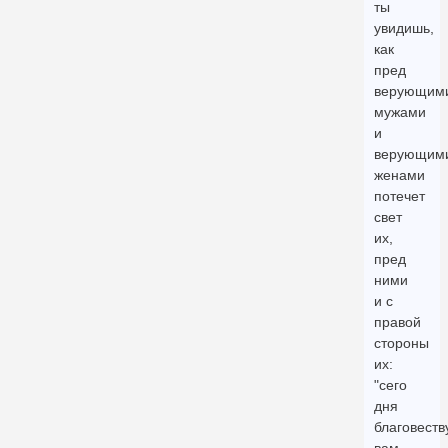
ты
увидишь,
как
пред
верующим
мужами
и
верующим
женами
потечет
свет
их,
пред
ними
и с
правой
стороны
их:
"сего
дня
благовеств