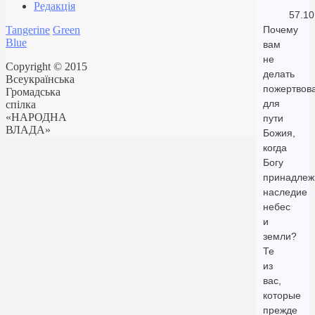
Редакція
57.10
Tangerine
Green
Почему
Blue
вам
не
Copyright © 2015
делать
Всеукраїнська
пожертвов
Громадська
для
спілка
«НАРОДНА
пути
ВЛАДА»
Божия,
когда
Богу
принадлеж
наследие
небес
и
земли?
Те
из
вас,
которые
прежде