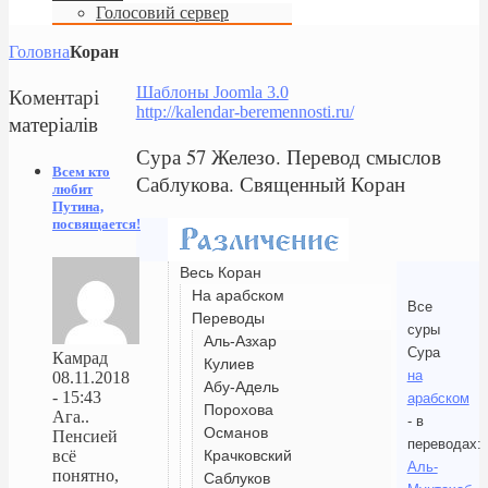
Голосовий сервер
Головна
Коран
Коментарі
Шаблоны Joomla 3.0
http://kalendar-beremennosti.ru/
матеріалів
Сура 57 Железо. Перевод смыслов
Всем кто
Саблукова. Священный Коран
любит
Путина,
посвящается!
Весь Коран
На арабском
Все
Переводы
суры
Аль-Азхар
Сура
Камрад
Кулиев
на
08.11.2018
Абу-Адель
- 15:43
арабском
Порохова
Ага..
- в
Османов
Пенсией
переводах:
Крачковский
всё
Аль-
понятно,
Саблуков