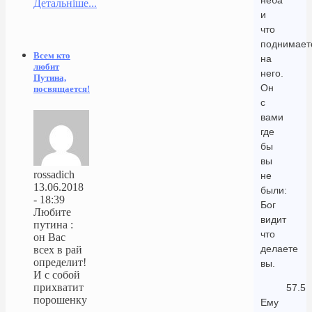
неба
Детальніше...
и
что
поднимает
Всем кто
на
любит
него.
Путина,
Он
посвящается!
с
вами
где
бы
вы
rossadich
не
13.06.2018
были:
- 18:39
Бог
Любите
видит
путина :
что
он Вас
делаете
всех в рай
определит!
вы.
И с собой
прихватит
57.5
порошенку
Ему