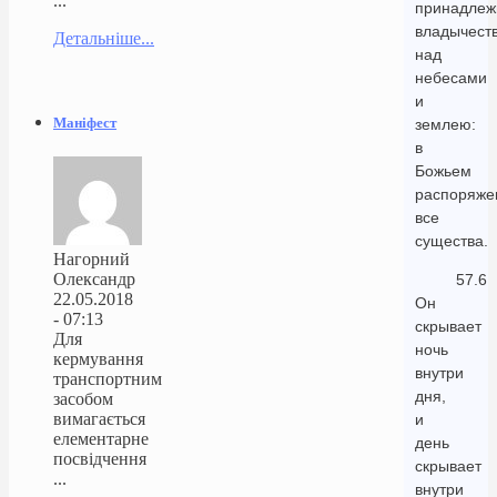
...
принадлеж
владычест
Детальніше...
над
небесами
и
Маніфест
землею:
в
Божьем
распоряже
все
существа.
Нагорний
Олександр
57.6
22.05.2018
Он
- 07:13
скрывает
Для
ночь
кермування
внутри
транспортним
дня,
засобом
вимагається
и
елементарне
день
посвідчення
скрывает
...
внутри