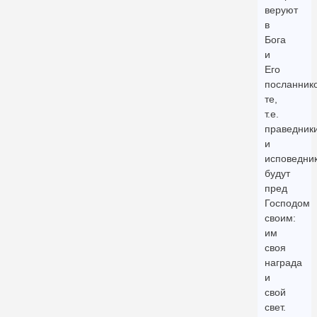
веруют
в
Бога
и
Его
посланнико
те,
т.е.
праведник
и
исповедник
будут
пред
Господом
своим:
им
своя
награда
и
свой
свет.