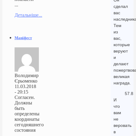
Он
...
сделал
вас
Детальніше...
наследник
Тем
из
Маніфест
вас,
которые
веруют
и
делают
пожертвов
Володимир
великая
Єрьоменко
награда.
11.03.2018
- 20:15
57.8
Согласен.
И
Должны
что
быть
вам
определены
координаты
не
сегодняшнего
веровать
состояния
в
...