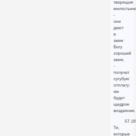
творящия
милостын
-
они
дают
в
заем
Богу
хороший
заем,
-
получат
сугубую
отплату:
им
будет
щедрое
воздаяние.
57.18
Те,
которые