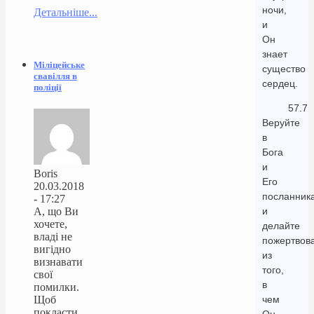
ночи,
Детальніше...
и
Он
знает
Міліцейське
существо
свавілля в
сердец.
поліції
57.7
Веруйте
в
Бога
и
Boris
Его
20.03.2018
посланника
- 17:27
А, що Ви
и
хочете,
делайте
владі не
пожертвов
вигідно
из
визнавати
того,
свої
в
помилки.
Щоб
чем
покласти