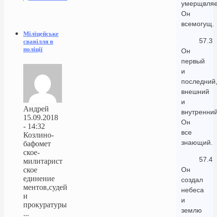
умерщвляе
Он
всемогущ.
Міліцейське
57.3
свавілля в
поліції
Он
первый
и
последний
внешний
и
Андрей
внутренний
15.09.2018
Он
- 14:32
все
Козлино-
знающий.
бафомет
ское-
57.4
милитарист
ское
Он
единение
создал
ментов,судей
небеса
и
и
прокуратуры
землю
...