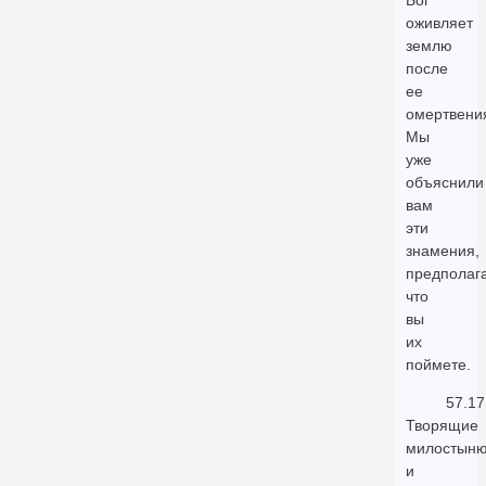
Бог
оживляет
землю
после
ее
омертвени
Мы
уже
объяснили
вам
эти
знамения,
предполага
что
вы
их
поймете.
57.17
Творящие
милостыню
и