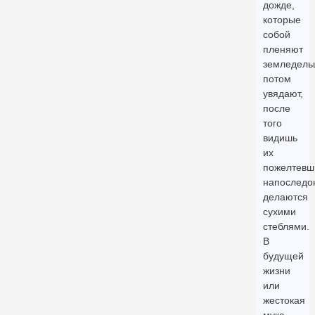
дожде,
которые
собой
пленяют
земледель
потом
увядают,
после
того
видишь
их
пожелтевш
напоследо
делаются
сухими
стеблями.
В
будущей
жизни
или
жестокая